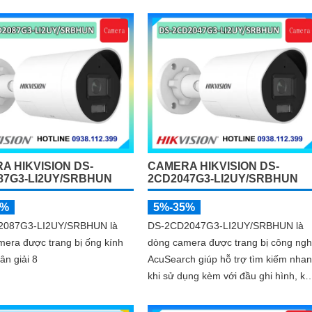
GB, tích hợp công nghệ AI
ệc cân bằng màu sáng trong
n ánh sáng yếu, ống kính có
giải 4
A HIKVISION DS-
CAMERA HIKVISION DS-
87G3-LI2UY/SRBHUN
2CD2047G3-LI2UY/SRBHUN
5%
5%-35%
2087G3-LI2UY/SRBHUN là
DS-2CD2047G3-LI2UY/SRBHUN là
era được trang bị ống kính
dòng camera được trang bị công ng
ân giải 8
AcuSearch giúp hỗ trợ tìm kiếm nha
khi sử dụng kèm với đầu ghi hình, k
khả năng chống ngược sáng WDR
130dB, trang bị micro kép và loa hỗ