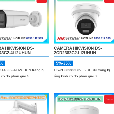
A HIKVISION DS-
CAMERA HIKVISION DS-
43G2-4LI2UHUN
2CD2383G2-LI2UHUN
5%
5%-35%
T43G2-4LI2UHUN trang bị
DS-2CD2383G2-LI2UHUN trang bị
 có độ phân giải 4
ống kính có độ phân giải 8