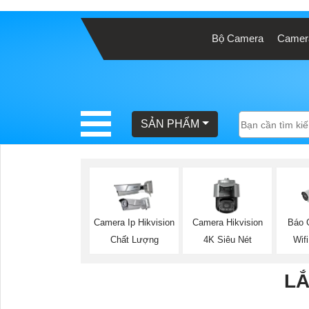
Bộ Camera
Camera
BÁO
GIÁ
TRỌN
GÓI
SẢN PHẨM
SẢN
PHẨM
Báo 
Camera Ip Hikvision
Camera Hikvision
Wifi
Chất Lượng
4K Siêu Nét
TƯ
VẤN
LẮ
LẮP