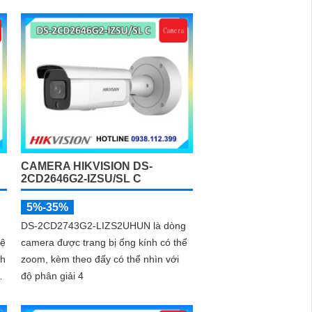
ban đêm khoảng cách lên đến 60m,
phát hiện chuyển động và phân biệt
được người và phương tiện, ống kính
4
CAMERA HIKVISION DS-
2CD2646G2-IZSU/SL C
5%-35%
DS-2CD2743G2-LIZS2UHUN là dòng
hệ
camera được trang bị ống kính có thể
nh
zoom, kèm theo đấy có thể nhìn với
èm
độ phân giải 4