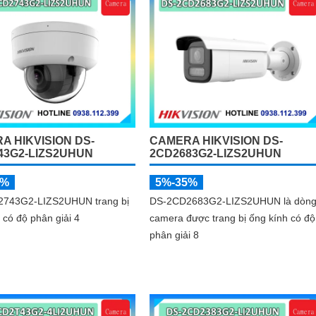
A HIKVISION DS-
CAMERA HIKVISION DS-
43G2-LIZS2UHUN
2CD2683G2-LIZS2UHUN
5%
5%-35%
743G2-LIZS2UHUN trang bị
DS-2CD2683G2-LIZS2UHUN là dòn
 có độ phân giải 4
camera được trang bị ống kính có độ
phân giải 8