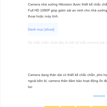
ĐẶT
Camera nhà xưởng Hikvision được thiết kế chắc chắn
Full HD 1080P giúp giám sát an ninh cho nhà xưởng 
thoại hoặc máy tính.
PHỤ
KIỆN
CAMERA
Dạ chắc chắn, dưới đây là một số mẫu camera giá rẻ
1:
Camera IP Wifi Yoosee 3 Râu: Camera IP không dây
🎬
2:
Camera Vantech VP-C2112CP: Camera dạng dome,
TƯ
🌈
3:
Camera Hikvision DS-2CE56C0T-IRP: Camera th
VẤN
🔖
4:
Camera Dahua HAC-HDBW1200RP-Z: Camera dom
DỊCH
Nhớ kiểm tra kỹ thông số kỹ thuật cũng như nguồn
Camera dạng thân dài có thiết kế chắc chắn, phù hợp
VỤ
ngoài bền bỉ, camera thân đảm bảo hoạt động ổn địn
tục