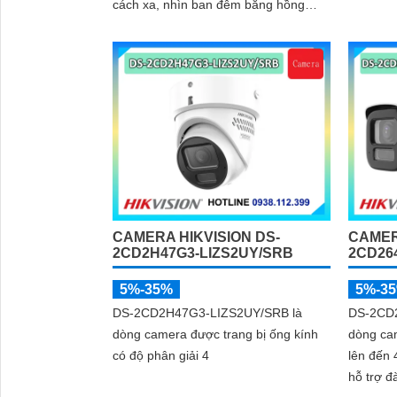
cách xa, nhìn ban đêm bằng hồng
'
ngoại 200m, hỗ trợ tính năng
AcuSense nâng cao hiệu quả giám sát
an ninh, có tốc độ lấy nét cao nhờ
công nghệ Self-learning
CAMERA HIKVISION DS-
CAMER
2CD2H47G3-LIZS2UY/SRB
2CD26
5%-35%
5%-3
DS-2CD2H47G3-LIZS2UY/SRB là
DS-2CD
dòng camera được trang bị ống kính
dòng ca
có độ phân giải 4
lên đến 
hỗ trợ đ