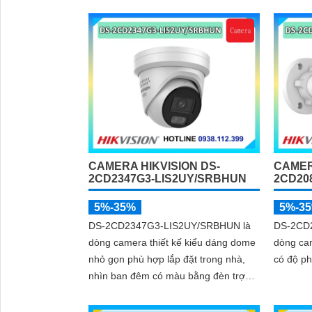
nhớ 512
trong vi
điều kiệ
độ phân 
CAMERA HIKVISION DS-
CAMER
2CD2347G3-LIS2UY/SRBHUN
2CD20
5%-35%
5%-3
DS-2CD2347G3-LIS2UY/SRBHUN là
DS-2CD
dòng camera thiết kế kiểu dáng dome
dòng cam
nhỏ gọn phù hợp lắp đặt trong nhà,
có độ ph
nhìn ban đêm có màu bằng đèn trợ
sáng và nhờ công nghệ ColorVU
HikAI-ISP, có tính năng AI giúp nhận