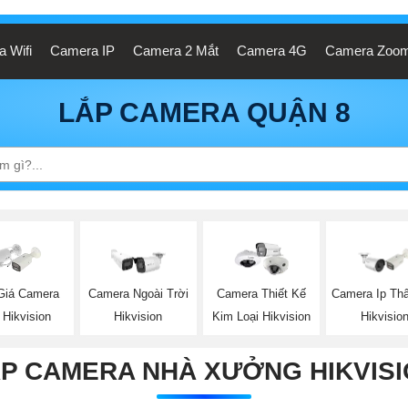
 Wifi
Camera IP
Camera 2 Mắt
Camera 4G
Camera Zoo
LẮP CAMERA QUẬN 8
Giá Camera
Camera Ngoài Trời
Camera Thiết Kế
Camera Ip Th
 Hikvision
Hikvision
Kim Loại Hikvision
Hikvisio
P CAMERA NHÀ XƯỞNG HIKVIS