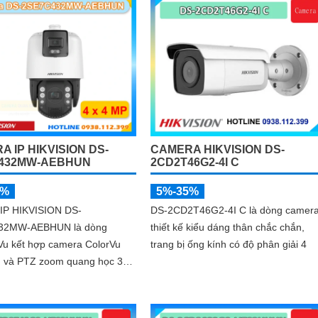
trợ đàm thoại 2 chiều, ống kính 4
 IP HIKVISION DS-
CAMERA HIKVISION DS-
432MW-AEBHUN
2CD2T46G2-4I C
5%
5%-35%
IP HIKVISION DS-
DS-2CD2T46G2-4I C là dòng camer
32MW-AEBHUN là dòng
thiết kế kiểu dáng thân chắc chắn,
u kết hợp camera ColorVu
trang bị ống kính có độ phân giải 4
g và PTZ zoom quang học 32X
ng một camera. Độ phân giải
g ngoại 200m chuẩn nén H