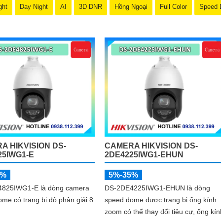
ght
Day Night
AI
3D DNR
Hồng Ngoại
Full Color
Speed
A HIKVISION DS-
CAMERA HIKVISION DS-
25IWG1-E
2DE4225IWG1-EHUN
5%
5%-35%
825IWG1-E là dòng camera
DS-2DE4225IWG1-EHUN là dòng
me có trang bị độ phân giải 8
speed dome được trang bị ống kính
zoom có thể thay đổi tiêu cự, ống kín