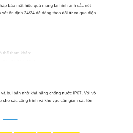
pháp bảo mật hiệu quả mang lại hình ảnh sắc nét
sát ổn định 24/24 dễ dàng theo dõi từ xa qua điện
có thể tham khảo:
 giá cả phải chăng.
trong nhà hoặc ngoài trời.
ắc nét.
chống nước.
ản phẩm chính hãng và đáng tin cậy.
iệt và bụi bẩn nhờ khả năng chống nước IP67. Với vỏ
 cho các công trình và khu vực cần giám sát liên