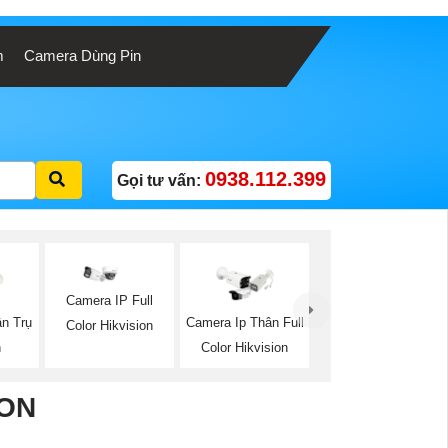
m
Camera Dùng Pin
0938.112.399
Gọi tư vấn:
Camera IP Full
ân Trụ
Camera Ip Thân Full
Color Hikvision
n
Color Hikvision
ION