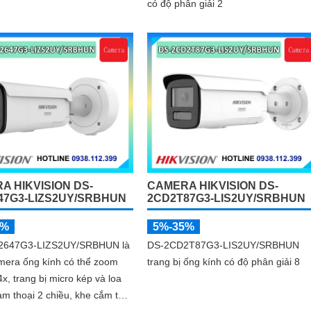
có độ phân giải 2
A HIKVISION DS-
CAMERA HIKVISION DS-
47G3-LIZS2UY/SRBHUN
2CD2T87G3-LIS2UY/SRBHUN
5%
5%-35%
2647G3-LIZS2UY/SRBHUN là
DS-2CD2T87G3-LIS2UY/SRBHUN
mera ống kính có thể zoom
trang bị ống kính có độ phân giải 8
4x, trang bị micro kép và loa
àm thoại 2 chiều, khe cắm thẻ