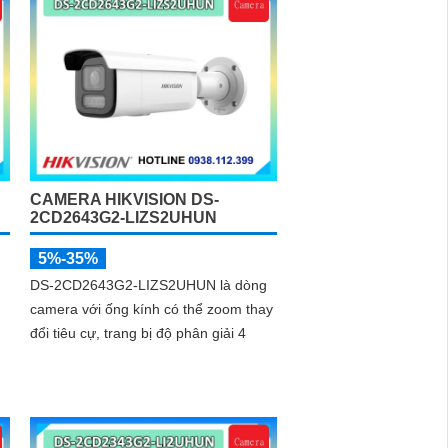
CAMERA HIKVISION DS-
2CD2643G2-LIZS2UHUN
5%-35%
g
DS-2CD2643G2-LIZS2UHUN là dòng
camera với ống kính có thể zoom thay
đổi tiêu cự, trang bị độ phân giải 4