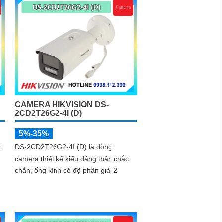
CAMERA HIKVISION DS-
2CD2T26G2-4I (D)
5%-35%
a
DS-2CD2T26G2-4I (D) là dòng
camera thiết kế kiểu dáng thân chắc
chắn, ống kính có độ phân giải 2