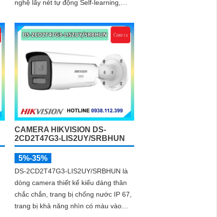
nghệ lấy nét tự động Self-learning,
trang bị tính năng Ai nhận diện chính
xác tích hợp AcuSearch khi kết hợp
chung với đầu ghi hình, nhìn ban đêm
bằng hồng ngoại 50m
CAMERA HIKVISION DS-
2CD2T47G3-LIS2UY/SRBHUN
5%-35%
DS-2CD2T47G3-LIS2UY/SRBHUN là
dòng camera thiết kế kiểu dáng thân
chắc chắn, trang bị chống nước IP 67,
trang bị khả năng nhìn có màu vào