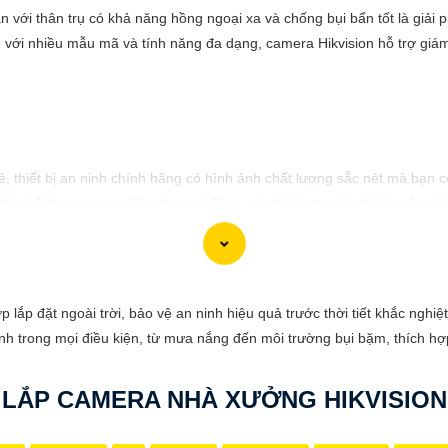
 với thân trụ có khả năng hồng ngoại xa và chống bụi bẩn tốt là giải 
với nhiều mẫu mã và tính năng đa dạng, camera Hikvision hỗ trợ giám 
, thiết bị an ninh chính hãng có hình ảnh chất lượng sắc nét mà bạn 
, hỗ trợ xem qua điện thoại di động, có chất lượng hình ảnh sắc nét,
 chất lượng Full HD, hỗ trợ xoay 360 độ, phù hợp cho việc lắp đặt 
ân hồng ngoại, chất lượng 1MP, có khả năng quan sát ban đêm tốt, s
e chất lượng 2MP, hỗ trợ các tính năng như chống ngược sáng, 
 gốc xuất xứ của sản phẩm trước khi mua nhé để
Hoàn toàn tin cậy
là s
 lắp đặt ngoài trời, bảo vệ an ninh hiệu quả trước thời tiết khắc ngh
h trong mọi điều kiện, từ mưa nắng đến môi trường bụi bặm, thích hợp
LẮP CAMERA NHÀ XƯỞNG HIKVISION