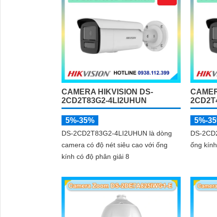
CAMERA HIKVISION DS-
CAMER
2CD2T83G2-4LI2UHUN
2CD2T
5%-35%
5%-3
DS-2CD2T83G2-4LI2UHUN là dòng
DS-2CD2
camera có độ nét siêu cao với ống
ống kính
kính có độ phân giải 8