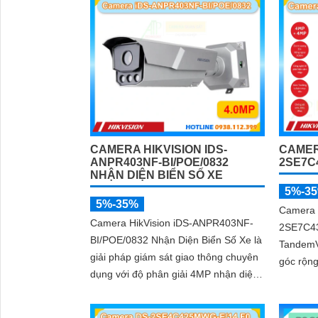
diện người và phương tiện, tích hợp
micro kép
CAMERA HIKVISION IDS-
CAMERA
ANPR403NF-BI/POE/0832
2SE7C
NHẬN DIỆN BIỂN SỐ XE
5%-3
5%-35%
Camera 
Camera HikVision iDS-ANPR403NF-
2SE7C4
BI/POE/0832 Nhận Diện Biển Số Xe là
TandemV
giải pháp giám sát giao thông chuyên
góc rộn
dụng với độ phân giải 4MP nhận diện
trong cù
biển số phương tiện tốc độ từ 5 đến
4MP hồn
120km/h cảm biến 1/1