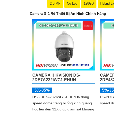
2.0 MP
Có Led
128GB
Hybrid Li
Camera Giá Rẻ Thiết Bị An Ninh Chính Hãng
CAMERA HIKVISION DS-
CAMER
2DE7A232IWG1-EHUN
2DE48
5%-35%
5%-3
DS-2DE7A232IWG1-EHUN là dòng
DS-2DE4
speed dome trang bị ống kính quang
speed do
học lên đến 32X giúp giám sát khoảng