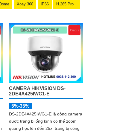
 Dome
Xoay 360
IP66
H.265 Pro +
CAMERA HIKVISION DS-
2DE4A425IWG1-E
5%-35%
DS-2DE4A425IWG1-E là dòng camera
được trang bị ống kính có thể zoom
h
quang học lên đến 25x, trang bị công