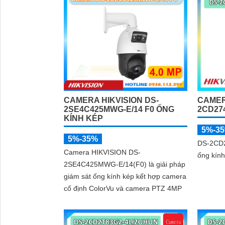
CAMERA HIKVISION DS-
CAMER
2SE4C425MWG-E/14 F0 ỐNG
2CD27
KÍNH KÉP
5%-3
5%-35%
DS-2CD2
Camera HIKVISION DS-
ống kính
2SE4C425MWG-E/14(F0) là giải pháp
giám sát ống kính kép kết hợp camera
cố định ColorVu và camera PTZ 4MP