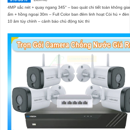
4MP sắc nét + quay ngang 345° – bao quát chi tiết toàn không gi
ấm + hồng ngoại 30m – Full Color ban đêm linh hoạt Còi hú + đèn
10 âm tùy chỉnh – cảnh báo chủ động tức thì