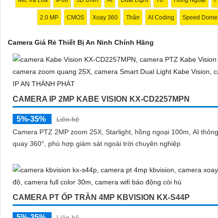
phẩm trước khi mua nhé để
Hoàn toàn tin cậy
là sản phẩm chính hã
2.0 MP
CMOS
Xoay 360
Thân
AI Coding
Speed Dome
đáng tin cậy.
Camera Giá Rẻ Thiết Bị An Ninh Chính Hãng
CAMERA IP 2MP KABE VISION KX-CD2257MPN
5%-35%
Liên hệ
Camera PTZ 2MP zoom 25X, Starlight, hồng ngoại 100m, AI thông
quay 360°, phù hợp giám sát ngoài trời chuyên nghiệp
'
CAMERA PT ỐP TRẦN 4MP KBVISION KX-S44P
5%-35%
Liên hệ