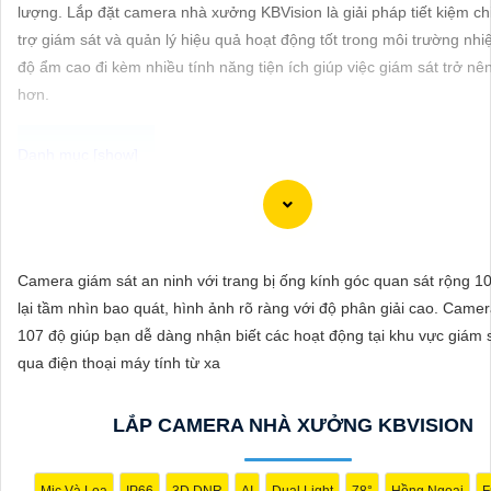
ĐẶT
lượng. Lắp đặt camera nhà xưởng KBVision là giải pháp tiết kiệm chi
trợ giám sát và quản lý hiệu quả hoạt động tốt trong môi trường nhi
độ ẩm cao đi kèm nhiều tính năng tiện ích giúp việc giám sát trở nê
hơn.
PHỤ
KIỆN
CAMERA
Dạ chắc chắn, dưới đây là một số mẫu camera giá rẻ, thiết bị an nin
hãng có hình ảnh chất lượng sắc nét mà bạn có thể tham khảo:
TƯ
1:
Camera IP Wifi Yoosee 3 Râu: Camera IP không dây, hỗ trợ xem 
Camera giám sát an ninh với trang bị ống kính góc quan sát rộng 
VẤN
thoại di động, có chất lượng hình ảnh sắc nét, giá cả phải chăng.
lại tầm nhìn bao quát, hình ảnh rõ ràng với độ phân giải cao. Came
DỊCH
🎬
2:
Camera Vantech VP-C2112CP: Camera dạng dome, chất lượng
107 độ giúp bạn dễ dàng nhận biết các hoạt động tại khu vực giám 
VỤ
hỗ trợ xoay 360 độ, phù hợp cho việc lắp đặt trong nhà hoặc ngoài t
qua điện thoại máy tính từ xa
🌈
3:
Camera Hikvision DS-2CE56C0T-IRP: Camera thân hồng ngoại
lượng 1MP, có khả năng quan sát ban đêm tốt, sắc nét.
LẮP CAMERA NHÀ XƯỞNG KBVISION
🔖
4:
Camera Dahua HAC-HDBW1200RP-Z: Camera dome chất lượ
hỗ trợ các tính năng như chống ngược sáng, chống nước.
Nhớ kiểm tra kỹ thông số kỹ thuật cũng như nguồn gốc xuất xứ của
Mic Và Loa
IP66
3D DNR
AI
Dual Light
78°
Hồng Ngoại
F