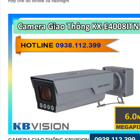
hợp chế độ strobe và flashlight
0938.112.399