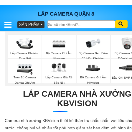
LẮP CAMERA QUẬN 8
SẢN PHẨM
BÁO
GIÁ
TRỌN
GÓI
Bộ Camera Ghi Âm
Bộ Camera Ban Đêm
Bộ Camera 
Lắp Camera Kbvision
Kbvision
Có Màu Kbvision
Trộm Kbvi
Trọn Gói
SẢN
Trọn Bộ Camera
Lắp Camera Giá Rẻ
Bộ Camera Ghi Âm
Đầu Ghi NVR K
PHẨM
Dahua Ghi Âm
Sắc Nét
Hikvision
LẮP CAMERA NHÀ XƯỞNG
KBVISION
TƯ
VẤN
Camera nhà xưởng KBVision thiết kế thân trụ chắc chắn với tiêu c
LẮP
nước, chống bụi và nhiễu tốt phù hợp giám sát ban đêm với hình ản