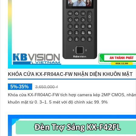
KHÓA CỬA KX-FR04AC-FW NHẬN DIỆN KHUÔN MẶT
5%-35%
3,650,000 ₫
Khóa cửa KX-FR04AC-FW tích hợp camera kép 2MP CMOS, nhận
khuôn mặt từ 0. 3–1. 5 mét với độ chính xác 99. 9%