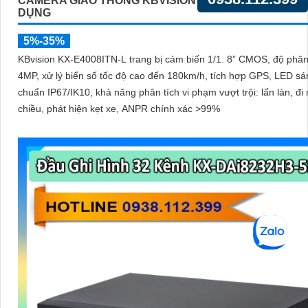
CAMERA GIAO THÔNG KBVISION KX-E4008ITN-L CH
DỤNG
5%-35%
KBvision KX-E4008ITN-L trang bị cảm biến 1/1. 8” CMOS, độ phân
4MP, xử lý biển số tốc độ cao đến 180km/h, tích hợp GPS, LED s
chuẩn IP67/IK10, khả năng phân tích vi phạm vượt trội: lấn làn, đi
chiều, phát hiện kẹt xe, ANPR chính xác >99%