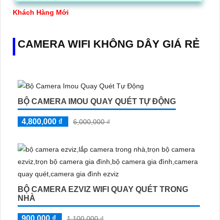
sắc nét, độ bền cao và giá cả hợp lý, đây là sự lựa chọn
hàng đầu cho việc giám sát an ninh trong gia đình, cửa
Khách Hàng Mới
hàng, văn phòng
CAMERA WIFI KHÔNG DÂY GIÁ RẺ
BỘ CAMERA IMOU QUAY QUÉT TỰ ĐỘNG
4,800,000 ₫
6,000,000 ₫
BỘ CAMERA EZVIZ WIFI QUAY QUÉT TRONG
NHÀ
900,000 ₫
1,100,000 ₫