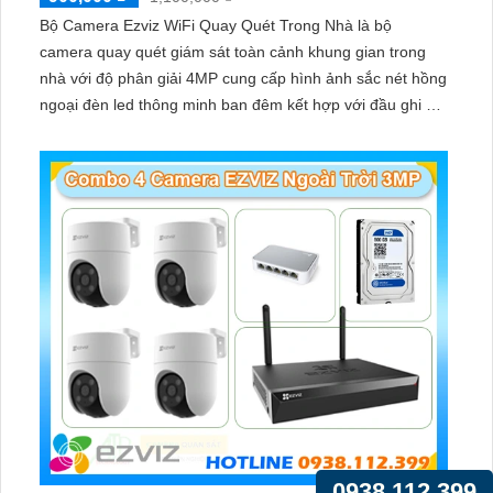
Bộ Camera Ezviz WiFi Quay Quét Trong Nhà là bộ
camera quay quét giám sát toàn cảnh khung gian trong
nhà với độ phân giải 4MP cung cấp hình ảnh sắc nét hồng
ngoại đèn led thông minh ban đêm kết hợp với đầu ghi 8
kênh X5S 8W và ổ cứng 500GB giúp lưu trũ dữ liệu lâu dài
0938.112.399