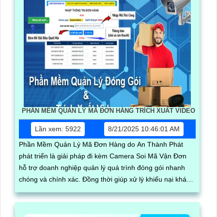
PHẦN MỀM QUẢN LÝ MÃ ĐƠN HÀNG TRÍCH XUẤT VIDEO
Lần xem: 5922
8/21/2025 10:46:01 AM
Phần Mềm Quản Lý Mã Đơn Hàng do An Thành Phát
phát triển là giải pháp đi kèm Camera Soi Mã Vận Đơn
hỗ trợ doanh nghiệp quản lý quá trình đóng gói nhanh
chóng và chính xác. Đồng thời giúp xử lý khiếu nại khách
hàng kịp thời và giám sát được quy trình đóng hàng của
nhân viên phần mềm hoạt động mượt mà trên nhiều thiết
bị như điện thoại, ipad, laptop, máy tính đáp ứng nhu cầu