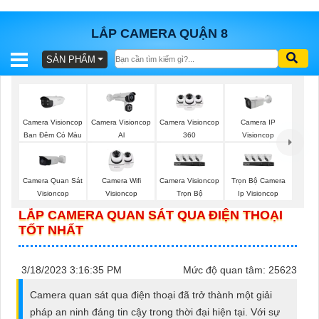
LẮP CAMERA QUẬN 8
SẢN PHẨM
BÁO
GIÁ
TRỌN
GÓI
Camera Visioncop
Camera Visioncop
Camera Visioncop
Camera IP
Ban Đêm Có Màu
Al
360
Visioncop
SẢN
Camera Quan Sát
Camera Wifi
Camera Visioncop
Trọn Bộ Camera
Visioncop
Visioncop
Trọn Bộ
Ip Visioncop
PHẨM
LẮP CAMERA QUAN SÁT QUA ĐIỆN THOẠI
TỐT NHẤT
TƯ
3/18/2023 3:16:35 PM
Mức độ quan tâm: 25623
VẤN
Camera quan sát qua điện thoại đã trở thành một giải
LẮP
pháp an ninh đáng tin cậy trong thời đại hiện tại. Với sự