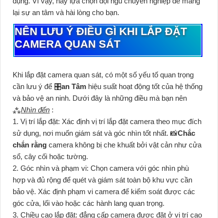
dụng. Vì vậy, hãy lựa chọn đội ngũ chuyên nghiệp để mang
lại sự an tâm và hài lòng cho bạn.
NÊN LƯU Ý ĐIỀU GÌ KHI LẮP ĐẶT
CAMERA QUAN SÁT
Khi lắp đặt camera quan sát, có một số yếu tố quan trọng
cần lưu ý để 🎛
an Tâm
hiệu suất hoạt động tốt của hệ thống
và bảo vệ an ninh. Dưới đây là những điều mà bạn nên
⁂
Nhìn đến
:
1. Vị trí lắp đặt: Xác định vị trí lắp đặt camera theo mục đích
sử dụng, nơi muốn giám sát và góc nhìn tốt nhất. 📸
Chắc
chắn rằng
camera không bị che khuất bởi vật cản như cửa
sổ, cây cối hoặc tường.
2. Góc nhìn và phạm vi: Chọn camera với góc nhìn phù
hợp và đủ rộng để quét và giám sát toàn bộ khu vực cần
bảo vệ. Xác định phạm vi camera để kiểm soát được các
góc cửa, lối vào hoặc các hành lang quan trọng.
3. Chiều cao lắp đặt: đẳng cấp camera được đặt ở vị trí cao