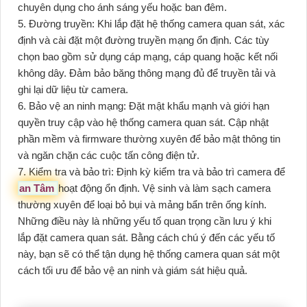
chuyên dụng cho ánh sáng yếu hoặc ban đêm.
5. Đường truyền: Khi lắp đặt hệ thống camera quan sát, xác
định và cài đặt một đường truyền mạng ổn định. Các tùy
chọn bao gồm sử dụng cáp mạng, cáp quang hoặc kết nối
không dây. Đảm bảo băng thông mạng đủ để truyền tải và
ghi lại dữ liệu từ camera.
6. Bảo vệ an ninh mạng: Đặt mật khẩu mạnh và giới hạn
quyền truy cập vào hệ thống camera quan sát. Cập nhật
phần mềm và firmware thường xuyên để bảo mật thông tin
và ngăn chặn các cuộc tấn công điện tử.
7. Kiểm tra và bảo trì: Định kỳ kiểm tra và bảo trì camera để
an Tâm
hoạt động ổn định. Vệ sinh và làm sạch camera
thường xuyên để loại bỏ bụi và mảng bẩn trên ống kính.
Những điều này là những yếu tố quan trọng cần lưu ý khi
lắp đặt camera quan sát. Bằng cách chú ý đến các yếu tố
này, bạn sẽ có thể tận dụng hệ thống camera quan sát một
cách tối ưu để bảo vệ an ninh và giám sát hiệu quả.