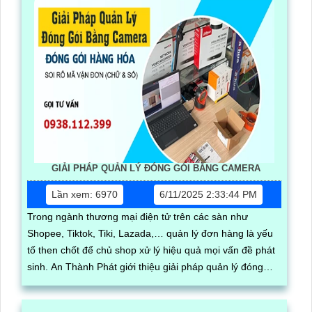
quản lý linh hoạt mọi lúc mọi nơi
GIẢI PHÁP QUẢN LÝ ĐÓNG GÓI BẰNG CAMERA
Lần xem: 6970
6/11/2025 2:33:44 PM
Trong ngành thương mại điện tử trên các sàn như
Shopee, Tiktok, Tiki, Lazada,… quản lý đơn hàng là yếu
tố then chốt để chủ shop xử lý hiệu quả mọi vấn đề phát
sinh. An Thành Phát giới thiệu giải pháp quản lý đóng
hàng bằng phần mềm trên máy tính kết hợp camera soi
mã vận đơn, nâng cao độ chính xác và hiệu quả trong