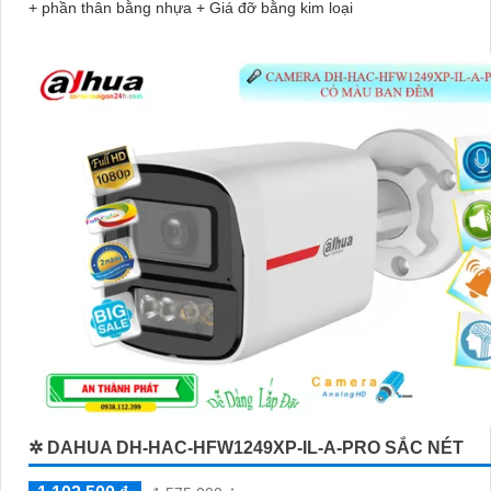
+ phần thân bằng nhựa + Giá đỡ bằng kim loại
✲ DAHUA DH-HAC-HFW1249XP-IL-A-PRO SẮC NÉT