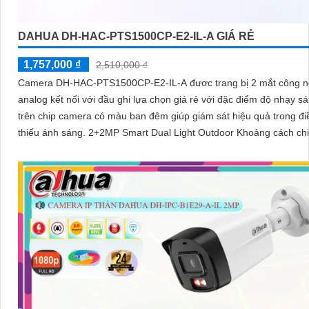
DAHUA DH-HAC-PTS1500CP-E2-IL-A GIÁ RẺ
1,757,000 ₫
2,510,000 ₫
Camera DH-HAC-PTS1500CP-E2-IL-A đươc trang bị 2 mắt công 
analog kết nối với đầu ghi lựa chọn giá rẻ với đặc điểm độ nhạy s
trên chip camera có màu ban đêm giúp giám sát hiệu quả trong đi
thiếu ánh sáng. 2+2MP Smart Dual Light Outdoor Khoảng cách ch
sáng 50 m