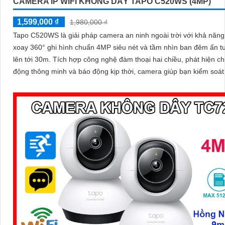
CAMERA IP WIFI KHÔNG DÂY TAPO C520WS (4MP)
1,599,000 ₫
1,980,000 ₫
Tapo C520WS là giải pháp camera an ninh ngoài trời với khả năn
xoay 360° ghi hình chuẩn 4MP siêu nét và tầm nhìn ban đêm ấn 
lên tới 30m. Tích hợp công nghệ đàm thoại hai chiều, phát hiện chuyển
động thông minh và báo động kịp thời, camera giúp bạn kiểm soát
dù ở bất cứ đâu