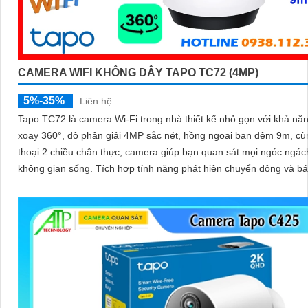
CAMERA WIFI KHÔNG DÂY TAPO TC72 (4MP)
5%-35%
Liên hệ
Tapo TC72 là camera Wi-Fi trong nhà thiết kế nhỏ gọn với khả nă
xoay 360°, độ phân giải 4MP sắc nét, hồng ngoại ban đêm 9m, c
thoại 2 chiều chân thực, camera giúp bạn quan sát mọi ngóc ngác
không gian sống. Tích hợp tính năng phát hiện chuyển động và báo động
thông minh, cùng khe thẻ nhớ hỗ trợ đến 512GB, Tapo TC72 man
sự an tâm tuyệt đối cho cả gia đình