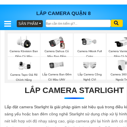
LẮP CAMERA QUẬN 8
SẢN PHẨM
BÁO
GIÁ
TRỌN
GÓI
Camera Kbvision Ban
Camera Dahua Có
Camera Hilook Full
Camera Vant
Đêm Có Màu
Màu Ban Đêm
Color
Đêm Có 
SẢN
Lắp Camera Ban Đêm
Lắp Camera Công
Camera 360
Camera Tapo Giá Rẻ
PHẨM
Có Màu UNV
Nghệ CVI
Ngoài Tr
Chính Hãng
LẮP CAMERA STARLIGHT
TƯ
Lắp đặt camera Starlight là giải pháp giám sát hiệu quả trong điều k
VẤN
sáng yếu hoặc ban đêm công nghệ Starlight sử dụng chip xử lý hình
LẮP
nét kết hợp với độ nhạy sáng cao, giúp camera ghi lại hình ảnh có 