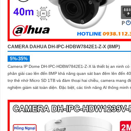
CAMERA DAHUA DH-IPC-HDBW7842E1-Z-X (8MP)
5%-35%
Camera IP Dome DH-IPC-HDBW7842E1-Z-X là thiết bị an ninh có
phân giải cao lên đến 8MP khả năng quan sát ban đêm lên đến 4
trợ thẻ nhớ Micro SD 1TB và đàm thoại hai chiều, camera mang đế
nghiệm giám sát toàn diện. Đặc biệt, các tính năng AI thông minh như
nhận diện khuôn mặt và đếm người giúp nâng cao hiệu quả quản l
ninh cho mọi không gian trong nhà