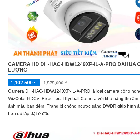
CAMERA HD DH-HAC-HDW1249XP-IL-A-PRO DAHUA 
LƯỢNG
1,102,500 ₫
1,575,000 ₫
Camera DH-HAC-HDW1249XP-IL-A-PRO là loại camera công ng
WizColor HDCVI Fixed-focal Eyeball Camera với khả năng thu âm 
ảnh màu ban đêm. Trang bị chống ngược sáng DWDR giúp hình ảnh rõ
hơn dù lắp đặt ở đâu