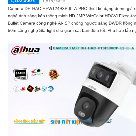
1,102,500 ₫
1,575,000 ₫
Camera DH-HAC-HFW1249XP-IL-A-PRO thiết kế dạng dome giá r
nghệ ánh sáng kép thông minh HD 2MP WizColor HDCVI Fixed-foc
Bullet Camera công nghệ AI-ISP chống ngược sáng DWDR hồng n
50m công nghệ Starlight cho giám sát ban đêm tốt. Phù hợp lắp ngoài trời
kho hàng nhà xưởng