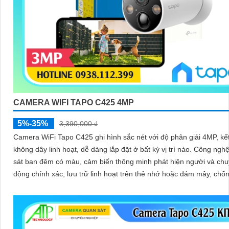
CAMERA WIFI TAPO C425 4MP
5%-35%
3,390,000 ₫
Camera WiFi Tapo C425 ghi hình sắc nét với độ phân giải 4MP, kết
không dây linh hoạt, dễ dàng lắp đặt ở bất kỳ vị trí nào. Công nghệ quan
sát ban đêm có màu, cảm biến thông minh phát hiện người và ch
động chính xác, lưu trữ linh hoạt trên thẻ nhớ hoặc đám mây, chố
hiệu quả