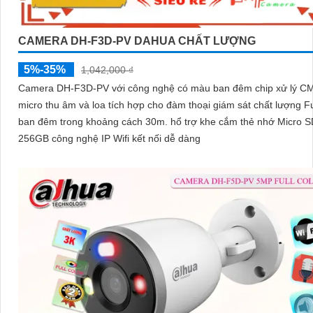
CAMERA DH-F3D-PV DAHUA CHẤT LƯỢNG
5%-35%
1,042,000 ₫
Camera DH-F3D-PV với công nghệ có màu ban đêm chip xử lý 
micro thu âm và loa tích hợp cho đàm thoại giám sát chất lượng Fu
ban đêm trong khoảng cách 30m. hổ trợ khe cắm thẻ nhớ Micro SD
256GB công nghệ IP Wifi kết nối dễ dàng