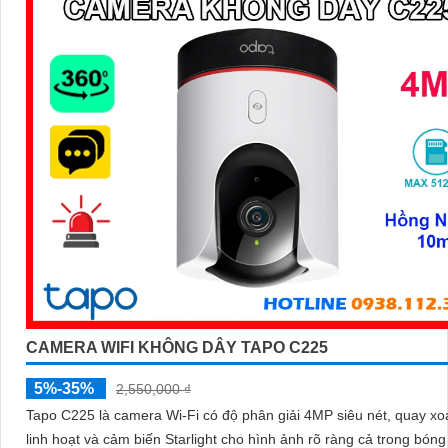
chất lượng sản phẩm tốt và hỗ trợ kỹ thuật sau bán hàng đáng tin c
♋
5:
Khả năng chống nước và bụi: Nếu bạn sử dụng camera ngoài t
chọn camera có khả năng chống nước và bụi để nâng cao an toàn 
ổn định trong mọi điều kiện thời tiết.
Tùy thuộc vào nhu cầu sử dụng cụ thể của bạn, bạn nên tham khảo
sánh các sản phẩm trên thị trường để chọn lựa camera Starlight m
sáng yếu phù hợp nhất.
CAMERA WIFI KHÔNG DÂY TAPO C225
5%-35%
2,550,000 ₫
Tapo C225 là camera Wi-Fi có độ phân giải 4MP siêu nét, quay xo
'
linh hoạt và cảm biến Starlight cho hình ảnh rõ ràng cả trong bóng 