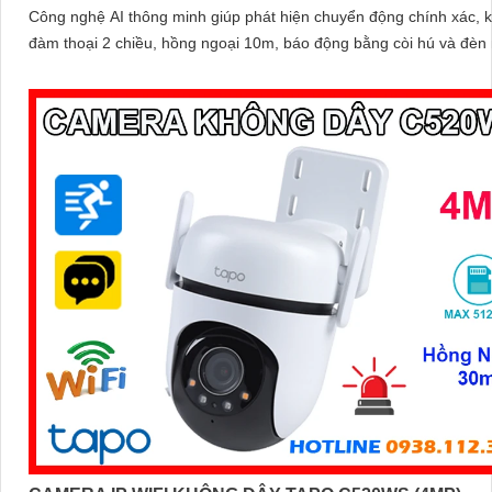
Công nghệ AI thông minh giúp phát hiện chuyển động chính xác, 
đàm thoại 2 chiều, hồng ngoại 10m, báo động bằng còi hú và đèn 
mang đến giải pháp an ninh toàn diện, với khe cắm thẻ nhớ hỗ trợ 
512GB lưu trữ lâu dài