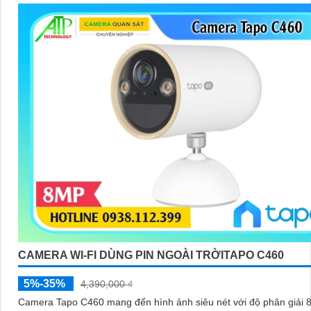
CAMERA WI-FI DÙNG PIN NGOÀI TRỜITAPO C460
5%-35%
4,390,000 ₫
Camera Tapo C460 mang đến hình ảnh siêu nét với độ phân giải 