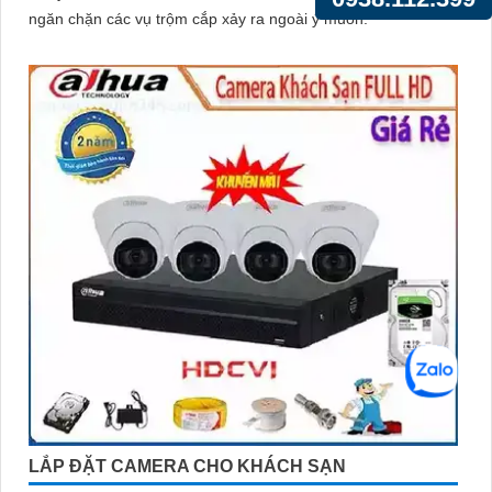
ngăn chặn các vụ trộm cắp xảy ra ngoài ý muốn.
LẮP ĐẶT CAMERA CHO KHÁCH SẠN