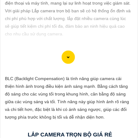
ĐẶT
điện thoại và máy tính, mang lại sự linh hoạt trong việc giám sát.
Với giải pháp
Lắp camera trọn bộ
bạn sẽ có hệ thống ổn định và
chi phí phù hợp với chất lượng. lắp đặt nhiều camera cùng lúc
sẽ giúp tiết kiệm chi phí tối đa, đảm bảo an ninh hiệu quả cao
PHỤ
cho nhu cầu sử dụng camera.
KIỆN
CAMERA
TƯ
BLC (Backlight Compensation) là tính năng giúp camera cải
VẤN
thiện hình ảnh trong điều kiện ánh sáng mạnh. Bằng cách tăng
DỊCH
độ sáng cho các vùng tối trong khung hình, cân bằng độ sáng
VỤ
giữa các vùng sáng và tối. Tính năng này giúp hình ảnh rõ ràng
và chi tiết hơn, đặc biệt là khi có ánh sáng ngược, giúp các đối
'
tượng phía trước không bị tối và dễ nhận diện hơn.
LẮP CAMERA TRỌN BỘ GIÁ RẺ