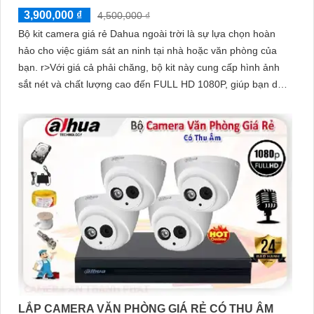
3,900,000 ₫
4,500,000 ₫
Bộ kit camera giá rẻ Dahua ngoài trời là sự lựa chọn hoàn
hảo cho việc giám sát an ninh tại nhà hoặc văn phòng của
bạn. r>Với giá cả phải chăng, bộ kit này cung cấp hình ảnh
sắt nét và chất lượng cao đến FULL HD 1080P, giúp bạn dễ
dàng nhìn rõ chi tiết từ xa
LẮP CAMERA VĂN PHÒNG GIÁ RẺ CÓ THU ÂM