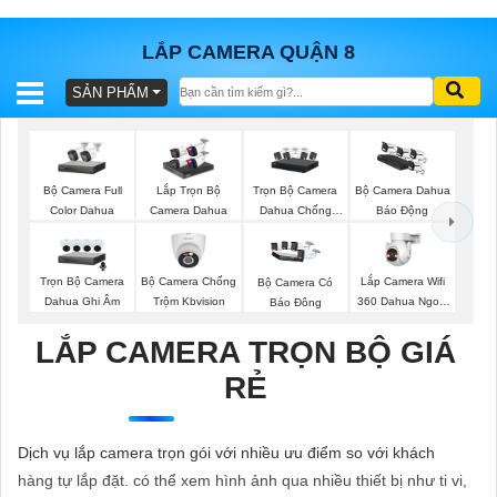
LẮP CAMERA QUẬN 8
SẢN PHẨM
BÁO
GIÁ
TRỌN
GÓI
Bộ Camera Full
Trọn Bộ Camera
Lắp Trọn Bộ
Bộ Camera Dahua
Color Dahua
Dahua Chống
Camera Dahua
Báo Động
Trộm
SẢN
Trọn Bộ Camera
Bộ Camera Chống
Lắp Camera Wifi
Bộ Camera Có
Dahua Ghi Âm
Trộm Kbvision
360 Dahua Ngoài
Báo Đông
PHẨM
Trời
LẮP CAMERA TRỌN BỘ GIÁ
RẺ
TƯ
VẤN
Dịch vụ lắp camera trọn gói với nhiều ưu điểm so với khách
LẮP
hàng tự lắp đặt. có thể xem hình ảnh qua nhiều thiết bị như ti vi,