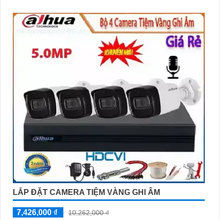
LẮP ĐẶT CAMERA TIỆM VÀNG GHI ÂM
7,426,000 ₫
10,262,000 ₫