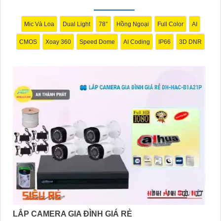
Mic Và Loa
Dual Light
78°
Hồng Ngoại
Full Color
AI
CMOS
Xoay 360
Speed Dome
AI Coding
IP66
3D DNR
LẮP CAMERA GIA ĐÌNH GIÁ RẺ