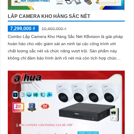
LẮP CAMERA KHO HÀNG SẮC NÉT
7,299,000 ₫
10,450,000 ₫
Combo Lắp Camera Kho Hàng Sắc Nét KBvision là giải pháp
hoàn hảo cho việc giám sát an ninh tại các công trình với
chất lượng sắc nét và chức năng vượt trội. Sản phẩm này
không chỉ đảm bảo hình ảnh rõ nét mà còn tích hợp chức
năng thu âm tiên nghi, hỗ trợ việc giám sát một cách toàn
diện và chính xác hơn