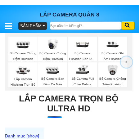
LẮP CAMERA QUẬN 8
SẢN PHẨM
BÁO
GIÁ
TRỌN
GÓI
Bộ Camera Chống
Bộ Camera
Bộ Camera Ghi
Bô Camera Chống
Trộm Hikvision
Hikvision Ban Đêm
Âm Hikvision
Trộm Hikvision
Có Màu
SẢN
Bộ Camera Ban
Bộ Camera Full
Bộ Camera Chống
Lắp Camera
Đêm Có Màu
Color Dahua
Trộm Kbvision
Hikvision Trọn Bộ
PHẨM
LẮP CAMERA TRỌN BỘ
ULTRA HD
TƯ
VẤN
LẮP