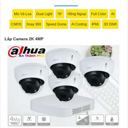
Mic Và Loa
Dual Light
78°
Hồng Ngoại
Full Color
AI
CMOS
Xoay 360
Speed Dome
AI Coding
IP66
3D DNR
Lắp Camera 2K 4MP