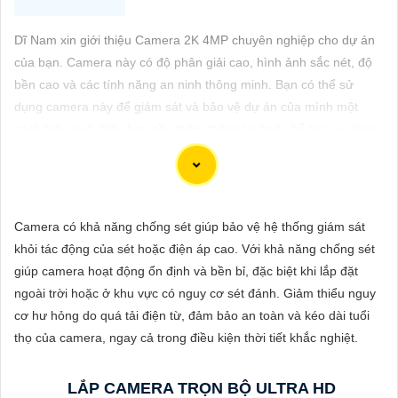
ĐẶT
Dĩ Nam xin giới thiệu Camera 2K 4MP chuyên nghiệp cho dự án
của bạn. Camera này có độ phân giải cao, hình ảnh sắc nét, độ
PHỤ
bền cao và các tính năng an ninh thông minh. Bạn có thể sử
KIỆN
dụng camera này để giám sát và bảo vệ dự án của mình một
cách hiệu quả. Nếu bạn cần thêm thông tin hoặc hỗ trợ, vui lòng
CAMERA
cho biết thêm chi tiết để chúng Từng công trình có thể hỗ trợ
bạn tốt hơn.
TƯ
Camera có khả năng chống sét giúp bảo vệ hệ thống giám sát
VẤN
khỏi tác động của sét hoặc điện áp cao. Với khả năng chống sét
DỊCH
giúp camera hoạt động ổn định và bền bỉ, đặc biệt khi lắp đặt
VỤ
ngoài trời hoặc ở khu vực có nguy cơ sét đánh. Giảm thiểu nguy
cơ hư hỏng do quá tải điện từ, đảm bảo an toàn và kéo dài tuổi
thọ của camera, ngay cả trong điều kiện thời tiết khắc nghiệt.
'
LẮP CAMERA TRỌN BỘ ULTRA HD