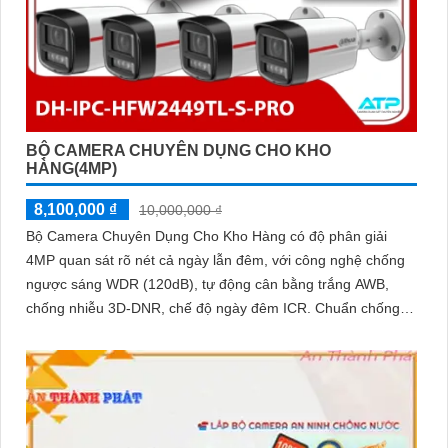
BỘ CAMERA CHUYÊN DỤNG CHO KHO
HÀNG(4MP)
8,100,000 ₫
10,000,000 ₫
Bộ Camera Chuyên Dụng Cho Kho Hàng có độ phân giải
4MP quan sát rõ nét cả ngày lẫn đêm, với công nghệ chống
ngược sáng WDR (120dB), tự động cân bằng trắng AWB,
chống nhiễu 3D-DNR, chế độ ngày đêm ICR. Chuẩn chống
nước IP67 giúp hoạt động ổn định trong môi trường khắc
nghiệt