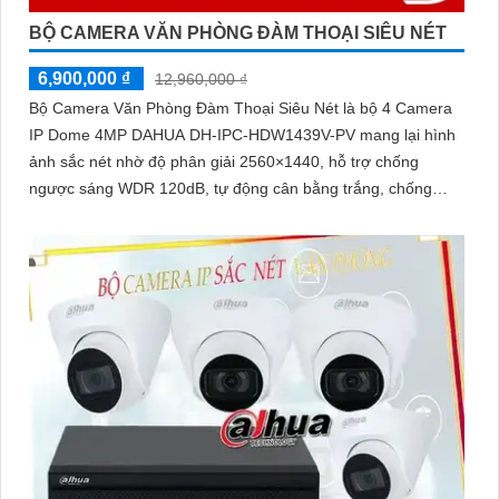
BỘ CAMERA VĂN PHÒNG ĐÀM THOẠI SIÊU NÉT
6,900,000 ₫
12,960,000 ₫
Bộ Camera Văn Phòng Đàm Thoại Siêu Nét là bộ 4 Camera
IP Dome 4MP DAHUA DH-IPC-HDW1439V-PV mang lại hình
ảnh sắc nét nhờ độ phân giải 2560×1440, hỗ trợ chống
ngược sáng WDR 120dB, tự động cân bằng trắng, chống
nhiễu 3D-DNR. Tích hợp loa, mic đàm thoại hai chiều, chiếu
sáng kép LED ánh sáng ấm và hồng ngoại 30m, cùng tính
năng phát hiện con người, giúp giám sát hiệu quả ngày đêm