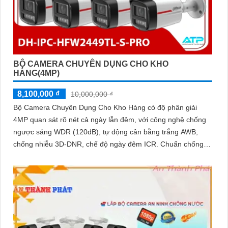
BỘ CAMERA CHUYÊN DỤNG CHO KHO
HÀNG(4MP)
8,100,000 ₫
10,000,000 ₫
Bộ Camera Chuyên Dụng Cho Kho Hàng có độ phân giải
4MP quan sát rõ nét cả ngày lẫn đêm, với công nghệ chống
ngược sáng WDR (120dB), tự động cân bằng trắng AWB,
chống nhiễu 3D-DNR, chế độ ngày đêm ICR. Chuẩn chống
nước IP67 giúp hoạt động ổn định trong môi trường khắc
nghiệt