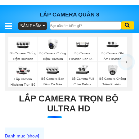
LẮP CAMERA QUẬN 8
SẢN PHẨM
BÁO
GIÁ
TRỌN
GÓI
Bộ Camera Chống
Bộ Camera
Bộ Camera Ghi
Bô Camera Chống
Trộm Hikvision
Hikvision Ban Đêm
Âm Hikvision
Trộm Hikvision
Có Màu
SẢN
Bộ Camera Ban
Bộ Camera Full
Bộ Camera Chống
Lắp Camera
Đêm Có Màu
Color Dahua
Trộm Kbvision
Hikvision Trọn Bộ
PHẨM
LẮP CAMERA TRỌN BỘ
ULTRA HD
TƯ
VẤN
LẮP