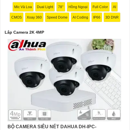
Mic Và Loa
Dual Light
78°
Hồng Ngoại
Full Color
AI
CMOS
Xoay 360
Speed Dome
AI Coding
IP66
3D DNR
Lắp Camera 2K 4MP
BỘ CAMERA SIÊU NÉT DAHUA DH-IPC-