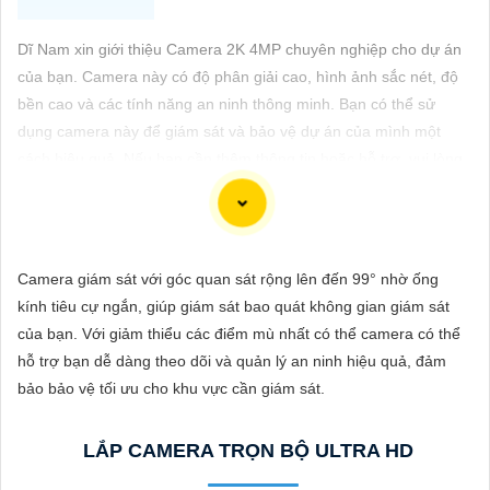
ĐẶT
Dĩ Nam xin giới thiệu Camera 2K 4MP chuyên nghiệp cho dự án
của bạn. Camera này có độ phân giải cao, hình ảnh sắc nét, độ
PHỤ
bền cao và các tính năng an ninh thông minh. Bạn có thể sử
KIỆN
dụng camera này để giám sát và bảo vệ dự án của mình một
cách hiệu quả. Nếu bạn cần thêm thông tin hoặc hỗ trợ, vui lòng
CAMERA
cho biết thêm chi tiết để chúng Từng công trình có thể hỗ trợ
bạn tốt hơn.
TƯ
Camera giám sát với góc quan sát rộng lên đến 99° nhờ ống
VẤN
kính tiêu cự ngắn, giúp giám sát bao quát không gian giám sát
DỊCH
của bạn. Với giảm thiểu các điểm mù nhất có thể camera có thể
VỤ
hỗ trợ bạn dễ dàng theo dõi và quản lý an ninh hiệu quả, đảm
bảo bảo vệ tối ưu cho khu vực cần giám sát.
LẮP CAMERA TRỌN BỘ ULTRA HD
'