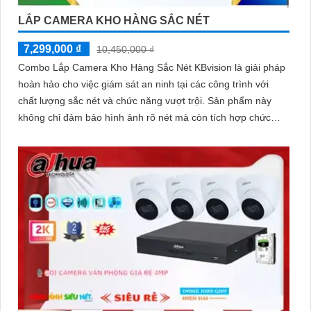
LẮP CAMERA KHO HÀNG SẮC NÉT
7,299,000 ₫
10,450,000 ₫
Combo Lắp Camera Kho Hàng Sắc Nét KBvision là giải pháp
hoàn hảo cho việc giám sát an ninh tại các công trình với
chất lượng sắc nét và chức năng vượt trội. Sản phẩm này
không chỉ đảm bảo hình ảnh rõ nét mà còn tích hợp chức
năng thu âm tiên nghi, hỗ trợ việc giám sát một cách toàn
diện và chính xác hơn