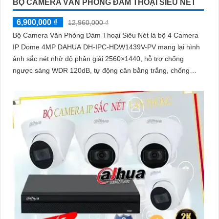
BỘ CAMERA VĂN PHÒNG ĐÀM THOẠI SIÊU NÉT
6,900,000 ₫
12,960,000 ₫
Bộ Camera Văn Phòng Đàm Thoại Siêu Nét là bộ 4 Camera
IP Dome 4MP DAHUA DH-IPC-HDW1439V-PV mang lại hình
ảnh sắc nét nhờ độ phân giải 2560×1440, hỗ trợ chống
ngược sáng WDR 120dB, tự động cân bằng trắng, chống
nhiễu 3D-DNR. Tích hợp loa, mic đàm thoại hai chiều, chiếu
sáng kép LED ánh sáng ấm và hồng ngoại 30m, cùng tính
năng phát hiện con người, giúp giám sát hiệu quả ngày đêm