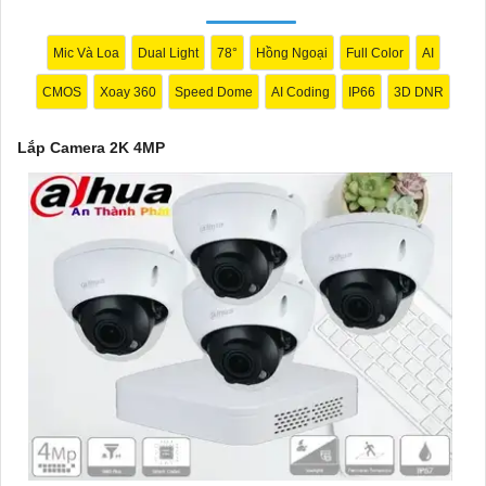
Mic Và Loa
Dual Light
78°
Hồng Ngoại
Full Color
AI
CMOS
Xoay 360
Speed Dome
AI Coding
IP66
3D DNR
Lắp Camera 2K 4MP