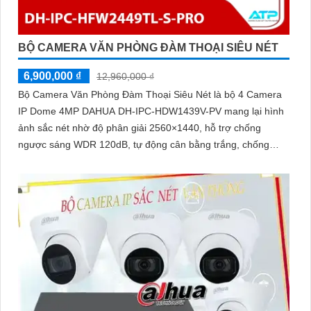
BỘ CAMERA VĂN PHÒNG ĐÀM THOẠI SIÊU NÉT
6,900,000 ₫
12,960,000 ₫
Bộ Camera Văn Phòng Đàm Thoại Siêu Nét là bộ 4 Camera
IP Dome 4MP DAHUA DH-IPC-HDW1439V-PV mang lại hình
ảnh sắc nét nhờ độ phân giải 2560×1440, hỗ trợ chống
ngược sáng WDR 120dB, tự động cân bằng trắng, chống
nhiễu 3D-DNR. Tích hợp loa, mic đàm thoại hai chiều, chiếu
sáng kép LED ánh sáng ấm và hồng ngoại 30m, cùng tính
năng phát hiện con người, giúp giám sát hiệu quả ngày đêm