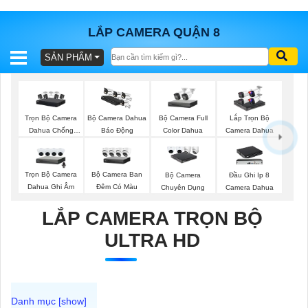
LẮP CAMERA QUẬN 8
SẢN PHẨM
BÁO
GIÁ
TRỌN
GÓI
Trọn Bộ Camera
Bộ Camera Full
Bộ Camera Dahua
Lắp Trọn Bộ
Dahua Chống
Color Dahua
Báo Động
Camera Dahua
Trộm
SẢN
Trọn Bộ Camera
Bộ Camera Ban
Bộ Camera
Đầu Ghi Ip 8
Dahua Ghi Âm
Đêm Có Màu
Chuyên Dụng
Camera Dahua
PHẨM
LẮP CAMERA TRỌN BỘ
ULTRA HD
TƯ
VẤN
LẮP