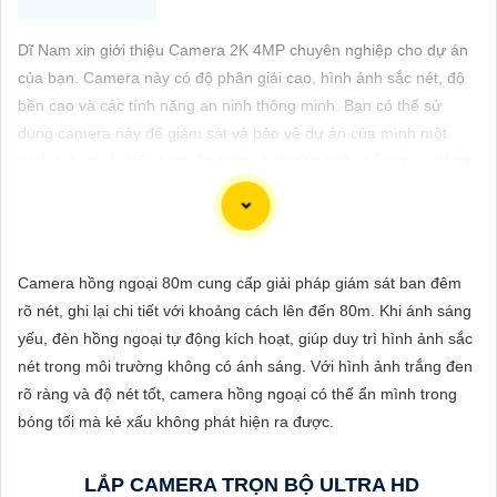
ĐẶT
Dĩ Nam xin giới thiệu Camera 2K 4MP chuyên nghiệp cho dự án
của bạn. Camera này có độ phân giải cao, hình ảnh sắc nét, độ
PHỤ
bền cao và các tính năng an ninh thông minh. Bạn có thể sử
KIỆN
dụng camera này để giám sát và bảo vệ dự án của mình một
cách hiệu quả. Nếu bạn cần thêm thông tin hoặc hỗ trợ, vui lòng
CAMERA
cho biết thêm chi tiết để chúng Từng công trình có thể hỗ trợ
bạn tốt hơn.
TƯ
Camera hồng ngoại 80m cung cấp giải pháp giám sát ban đêm
VẤN
rõ nét, ghi lại chi tiết với khoảng cách lên đến 80m. Khi ánh sáng
DỊCH
yếu, đèn hồng ngoại tự động kích hoạt, giúp duy trì hình ảnh sắc
VỤ
nét trong môi trường không có ánh sáng. Với hình ảnh trắng đen
rõ ràng và độ nét tốt, camera hồng ngoại có thể ẩn mình trong
bóng tối mà kẻ xấu không phát hiện ra được.
'
LẮP CAMERA TRỌN BỘ ULTRA HD