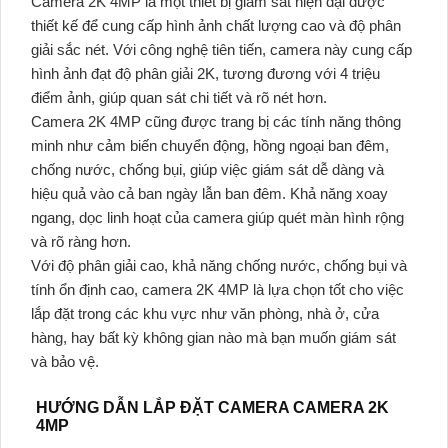
Camera 2K 4MP là một thiết bị giám sát hiện đại được
thiết kế để cung cấp hình ảnh chất lượng cao và độ phân
giải sắc nét. Với công nghệ tiên tiến, camera này cung cấp
hình ảnh đạt độ phân giải 2K, tương đương với 4 triệu
điểm ảnh, giúp quan sát chi tiết và rõ nét hơn.
Camera 2K 4MP cũng được trang bị các tính năng thông
minh như cảm biến chuyển động, hồng ngoại ban đêm,
chống nước, chống bụi, giúp việc giám sát dễ dàng và
hiệu quả vào cả ban ngày lẫn ban đêm. Khả năng xoay
ngang, dọc linh hoạt của camera giúp quét màn hình rộng
và rõ ràng hơn.
Với độ phân giải cao, khả năng chống nước, chống bụi và
tính ổn định cao, camera 2K 4MP là lựa chọn tốt cho việc
lắp đặt trong các khu vực như văn phòng, nhà ở, cửa
hàng, hay bất kỳ không gian nào mà bạn muốn giám sát
và bảo vệ.
HƯỚNG DẪN LẮP ĐẶT CAMERA CAMERA 2K
4MP