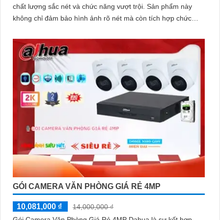
chất lượng sắc nét và chức năng vượt trội. Sản phẩm này
không chỉ đảm bảo hình ảnh rõ nét mà còn tích hợp chức
năng thu âm tiên nghi, hỗ trợ việc giám sát một cách toàn
diện và chính xác hơn
GÓI CAMERA VĂN PHÒNG GIÁ RẺ 4MP
10,081,000 ₫
14,000,000 ₫
Gói Camera Văn Phòng Giá Rẻ 4MP Dahua là sự kết hợp