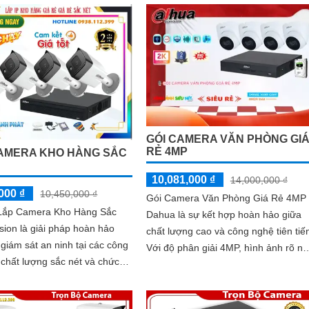
huống một cách dễ dàng
GÓI CAMERA VĂN PHÒNG GI
RẺ 4MP
AMERA KHO HÀNG SẮC
10,081,000 ₫
14,000,000 ₫
000 ₫
10,450,000 ₫
Gói Camera Văn Phòng Giá Rẻ 4MP
ắp Camera Kho Hàng Sắc
Dahua là sự kết hợp hoàn hảo giữa
sion là giải pháp hoàn hảo
chất lượng cao và công nghệ tiên tiế
 giám sát an ninh tại các công
Với độ phân giải 4MP, hình ảnh rõ né
i chất lượng sắc nét và chức
và sắc nét, gói camera này Hoàn toà
 phẩm này không
tin tưởng ghi lại mọi chi tiết quan trọ
bảo hình ảnh rõ nét mà còn
trong văn phòng của bạn