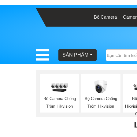
Bộ Camera
Camera
BÁO
GIÁ
TRỌN
GÓI
SẢN PHẨM
SẢN
PHẨM
Bộ Camera Chống
Bộ
Bô Camera Chống
Trộm Hikvision
Hikvi
Trộm Hikvision
TƯ
VẤN
LẮP