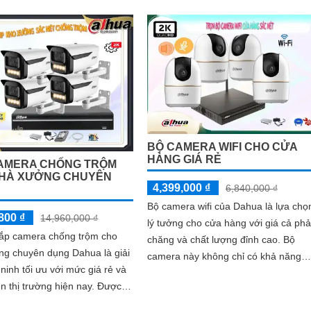
phẩm này bao gồm camera IP độ
ắng, chống nhiễu 3D-DNR.
phân giải cao 2K, đảm bảo hình ảnh
 loa, mic đàm thoại hai chiều,
sắc nét và chi tiết
áng kép LED ánh sáng ấm và
ại 30m, cùng tính năng phát
 người, giúp giám sát hiệu
y đêm
BỘ CAMERA WIFI CHO CỬA
HÀNG GIÁ RẺ
AMERA CHỐNG TRỘM
HÀ XƯỞNG CHUYÊN
4,399,000 ₫
6,840,000 ₫
Bộ camera wifi của Dahua là lựa chọ
800 ₫
14,960,000 ₫
lý tưởng cho cửa hàng với giá cả phả
ắp camera chống trộm cho
chăng và chất lượng đỉnh cao. Bộ
ng chuyên dụng Dahua là giải
camera này không chỉ có khả năng
ninh tối ưu với mức giá rẻ và
giám sát tốt mà còn được trang bị
n thị trường hiện nay. Được
chức năng thu âm và loa tiện ích, giú
 chức năng báo động tại...
quản lý cửa hàng nắm bắt mọi tình