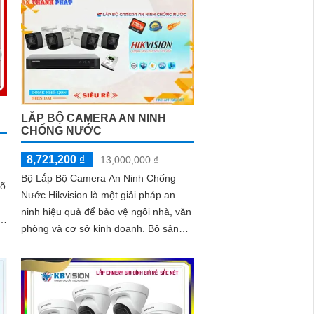
LẮP BỘ CAMERA AN NINH
CHỐNG NƯỚC
8,721,200 ₫
13,000,000 ₫
Bộ Lắp Bộ Camera An Ninh Chống
rõ
Nước Hikvision là một giải pháp an
ninh hiệu quả để bảo vệ ngôi nhà, văn
phòng và cơ sở kinh doanh. Bộ sản
phẩm này bao gồm camera chống
.
nước và thiết bị thu âm với nhiều chức
năng ưu việt