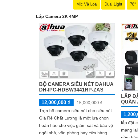
Mic Và Loa
Dual Light
78°
Lắp Camera 2K 4MP
'
BỘ CAMERA SIÊU NÉT DAHUA
DH-IPC-HDBW3441RP-ZAS
LẮP Đ
QUẦN 
12,000,000 ₫
15,000,000 ₫
Trọn bộ camera siêu nét cho siêu nét
1,200,
Giá Rẻ Chất Lượng là một lựa chọn
lắp đặt 
hoàn hảo cho việc giám sát và bảo vệ
mang lại
ngôi nhà, văn phòng hay cửa hàng
gồm bảo 