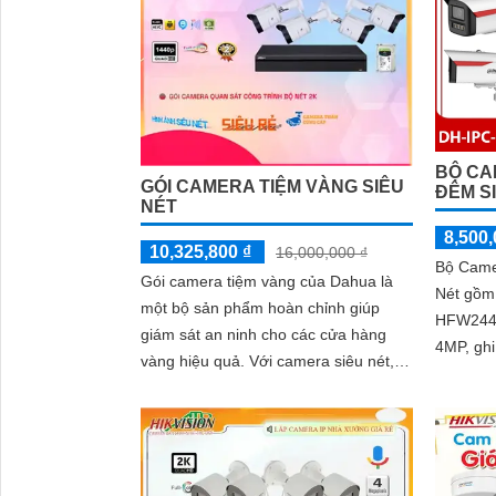
tích hợp
hỗ trợ v
diện và 
BỘ CA
GÓI CAMERA TIỆM VÀNG SIÊU
ĐÊM S
NÉT
8,500,
10,325,800 ₫
16,000,000 ₫
Bộ Came
Gói camera tiệm vàng của Dahua là
Nét gồm
một bộ sản phẩm hoàn chỉnh giúp
HFW2449
giám sát an ninh cho các cửa hàng
4MP, ghi h
vàng hiệu quả. Với camera siêu nét,
công ngh
hình ảnh được ghi lại rõ ràng và sắc
đêm có 
nét, cho phép quan sát chi tiết từng
góc độ