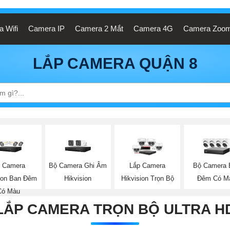
 Wifi
Camera IP
Camera 2 Mắt
Camera 4G
Camera Zoo
LẮP CAMERA QUẬN 8
 Camera
Bộ Camera Ghi Âm
Bộ Camera 
Lắp Camera
sion Ban Đêm
Hikvision
Đêm Có M
Hikvision Trọn Bộ
Có Màu
LẮP CAMERA TRỌN BỘ ULTRA H