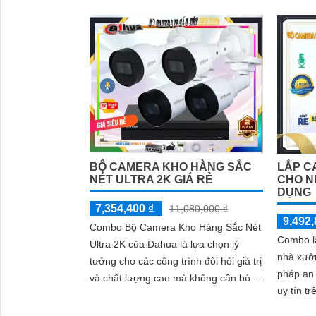
bằng tr
Tích hợp
chiếu s
hồng ngo
hiện con
quả ngà
BỘ CAMERA KHO HÀNG SẮC
LẮP C
NÉT ULTRA 2K GIÁ RẺ
CHO N
DỤNG
7,354,400 ₫
11,080,000 ₫
9,492,
Combo Bộ Camera Kho Hàng Sắc Nét
Combo l
Ultra 2K của Dahua là lựa chọn lý
nhà xưở
tưởng cho các công trình đòi hỏi giá trị
pháp an 
và chất lượng cao mà không cần bỏ ra
uy tín trê
số tiền lớn. Với thiết kế hiện đại và
trang bị
công nghệ tiên tiến, sản phẩm này