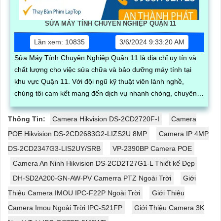
SỬA MÁY TÍNH CHUYÊN NGHIỆP QUẬN 11
Lần xem: 10835
3/6/2024 9:33:20 AM
Sửa Máy Tính Chuyên Nghiệp Quận 11 là địa chỉ uy tín và
chất lượng cho việc sửa chữa và bảo dưỡng máy tính tại
khu vực Quận 11. Với đội ngũ kỹ thuật viên lành nghề,
chúng tôi cam kết mang đến dịch vụ nhanh chóng, chuyên
nghiệp và hiệu quả
Thông Tin:
Camera Hikvision DS-2CD2720F-I
Camera
POE Hikvision DS-2CD2683G2-LIZS2U 8MP
Camera IP 4MP
DS-2CD2347G3-LIS2UY/SRB
VP-2390BP Camera POE
Camera An Ninh Hikvision DS-2CD2T27G1-L Thiết kế Đẹp
DH-SD2A200-GN-AW-PV Camerra PTZ Ngoài Trời
Giới
Thiệu Camera IMOU IPC-F22P Ngoài Trời
Giới Thiệu
Camera Imou Ngoài Trời IPC-S21FP
Giới Thiệu Camera 3K