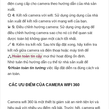
điện cung cấp cho camera theo hướng dẫn của nhà sản
xuất.
💞
4:
Kết nối camera với wifi: Sử dụng ứng dụng của nhà
sản xuất để kết nối camera với mạng wifi của bạn.
💫
5:
Điều chỉnh hướng camera: Sử dụng ứng dụng để
điều chỉnh hướng camera sao cho nó có thể quan sát
được toàn bộ không gian một cách tốt nhất.
🔗
6:
Kiểm tra kết nối: Sau khi lắp đặt xong, hãy kiểm tra
kết nối giữa camera và điện thoại hoặc máy tính để
⁂
Hoàn toàn tin cậy
mọi thứ hoạt động ổn định.
Nhớ tuân thủ hướng dẫn cụ thể từ nhà sản xuất để
🔄
Hoàn toàn tin tưởng
việc lắp đặt diễn ra đúng cách và
an toàn.
CÁC ƯU ĐIỂM CỦA CAMERA WIFI 360
Camera wifi 360 là một thiết bị giám sát an ninh tiện lợi và
hiệu quả với nhiều ưu điểm nổi bật. Trước hết, camera wifi