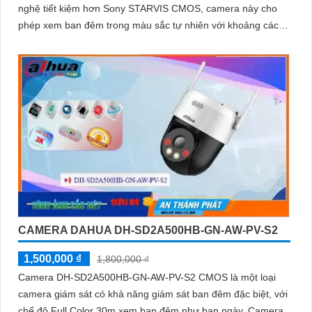
nghệ tiết kiệm hơn Sony STARVIS CMOS, camera này cho
phép xem ban đêm trong màu sắc tự nhiên với khoảng cách
lên đến 30m
CAMERA DAHUA DH-SD2A500HB-GN-AW-PV-S2
1,500,000 ₫
1,800,000 ₫
Camera DH-SD2A500HB-GN-AW-PV-S2 CMOS là một loại
camera giám sát có khả năng giám sát ban đêm đặc biệt, với
chế độ Full Color 30m xem ban đêm như ban ngày. Camera