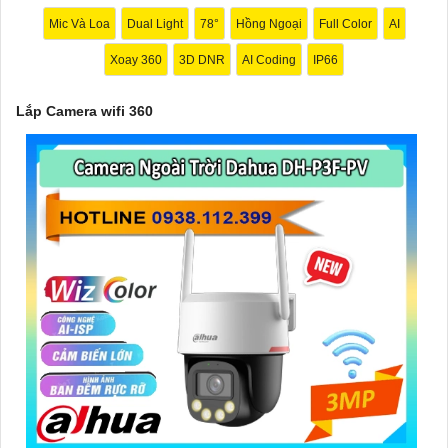
vào nhu cầu cụ thể của bạn, ví dụ như giám sát gia đình, văn
Mic Và Loa
Dual Light
78°
Hồng Ngoại
Full Color
AI
phòng, cửa hàng, hay nơi công cộng. Bạn cần xác định vị trí lắp
Xoay 360
3D DNR
AI Coding
IP66
đặt, số lượng camera cần thiết, và tính năng mà bạn mong
muốn.
Lắp Camera wifi 360
🤵
4:
Trước khi mua và lắp đặt Camera wifi 360, bạn nên tìm
hiểu kỹ về các sản phẩm có sẵn trên thị trường, đánh giá từ
người dùng, tư vấn của chuyên gia, và chọn lựa sản phẩm phù
hợp với nhu cầu và ngân sách của mình.
Hy vọng những thông tin trên sẽ giúp bạn có cái nhìn tổng quan
về lắp Camera wifi 360 và giải pháp phù hợp cho nhu cầu của
mình. Nếu bạn cần thêm thông tin hoặc hỏi về sản phẩm cụ thể,
đừng ngần ngại để lại câu hỏi Cung cấp cho công trình biết.