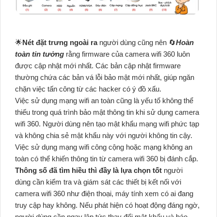
🌟
Nét đặt trưng ngoài ra
người dùng cũng nên 🔄
Hoàn
toàn tin tưởng
rằng firmware của camera wifi 360 luôn
được cập nhật mới nhất. Các bản cập nhật firmware
thường chứa các bản vá lỗi bảo mật mới nhất, giúp ngăn
chặn việc tấn công từ các hacker có ý đồ xấu.
Việc sử dụng mạng wifi an toàn cũng là yếu tố không thể
thiếu trong quá trình bảo mật thông tin khi sử dụng camera
wifi 360. Người dùng nên tạo mật khẩu mạng wifi phức tạp
và không chia sẻ mật khẩu này với người không tin cậy.
Việc sử dụng mạng wifi công cộng hoặc mạng không an
toàn có thể khiến thông tin từ camera wifi 360 bị đánh cắp.
Thông số đã tìm hiều thì đầy là lựa chọn tốt
người
dùng cần kiểm tra và giám sát các thiết bị kết nối với
camera wifi 360 như điện thoại, máy tính xem có ai đang
truy cập hay không. Nếu phát hiện có hoạt động đáng ngờ,
người dùng cần ngay lập tức thay đổi mật khẩu và báo