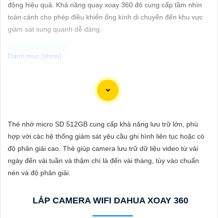
ĐẶT
động hiệu quả. Khả năng quay xoay 360 độ cung cấp tầm nhìn
toàn cảnh cho phép điều khiển ống kính di chuyển đến khu vực
giám sát xung quanh dễ dàng.
PHỤ
KIỆN
CAMERA
Để giúp bạn tìm hiểu về lắp Camera wifi 360 và giải pháp phù
hợp, dưới đây là một số thông tin và lời khuyên mà Từng công
trình có thể cung cấp:
TƯ
☄️
1:
Camera wifi 360 là loại camera giám sát có khả năng quay
Thẻ nhớ micro SD 512GB cung cấp khả năng lưu trữ lớn, phù
VẤN
quét 360 độ, cho phép bạn theo dõi mọi góc cạnh trong một
hợp với các hệ thống giám sát yêu cầu ghi hình liên tục hoặc có
DỊCH
không gian một cách linh hoạt và toàn diện.
độ phân giải cao. Thẻ giúp camera lưu trữ dữ liệu video từ vài
VỤ
🔮 Chức Cao Cấp
2:
Khi lựa chọn Camera wifi 360, bạn cần 🕎
ngày đến vài tuần và thậm chí là đến vài tháng, tùy vào chuẩn
Nhìn đến đến các yếu tố như độ phân giải hình ảnh, khả năng
nén và độ phân giải.
xoay ngang, dọc, chất lượng kết nối wifi, tính năng cảnh báo khi
phát hiện chuyển động, đèn hồng ngoại cho đèn ban đêm, và
LẮP CAMERA WIFI DAHUA XOAY 360
khả năng lưu trữ hình ảnh/video.
👍
3:
Giải pháp lắp đặt Camera wifi 360 phù hợp sẽ phụ thuộc