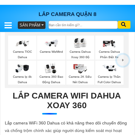
LẮP CAMERA QUẬN 8
SẢN PHẨM
BÁO
GIÁ
TRỌN
GÓI
Camera TIOC
Camera WizMind
Camera Dahua
Camera Dahua
Dahua
Xoay 360 Độ
Phân Biệt Xe
SẢN
Camera Ip 4k
Camera 360 Bao
Camera 2K Siêu
Camera Ip Thân
Dahua
Động Dahua
Nét Dahua
Full Color Dahua
PHẨM
LẮP CAMERA WIFI DAHUA
XOAY 360
TƯ
VẤN
Lắp camera WiFi 360 Dahua có khả năng theo dõi chuyển động
LẮP
và chống trộm chính xác giúp người dùng kiểm soát mọi hoạt