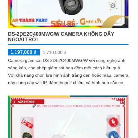
DS-2DE2C400MWG/W CAMERA KHÔNG DÂY
NGOÀI TRỜI
1,197,000 ₫
1,710,000 ₫
Camera giám sát DS-2DE2C400MWG/W với công nghệ ánh
sáng kép, cho phép giám sát ban đêm một cách hiệu quả.
Với khả năng chọn lựa hình ảnh trắng đen hoặc màu, camera
này cung cấp wifi IP, đàm thoại 2 chiều, và hình ảnh sắc nét
với chip HYBRID