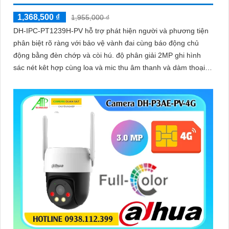
1,368,500 ₫
1,955,000 ₫
DH-IPC-PT1239H-PV hỗ trợ phát hiện người và phương tiện
phân biệt rõ ràng với bảo vệ vành đai cùng báo động chủ
động bằng đèn chớp và còi hú. độ phân giải 2MP ghi hình
sác nét kêt hợp cùng loa và mic thu âm thanh và dàm thoại
chát lượng cao