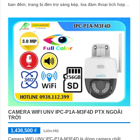
ban đêm, trang bị đèn trợ sáng kép, loa đàm thoại tích hợp,
Chống Ngược Sáng HDR
CAMERA WIFI UNV IPC-P1A-M3F4D PTX NGOÀI
TRỜI
1,436,500 ₫
Liên Hệ
Camera WiFi UNV IPC-P1A-M3F4D là dòng camera chất