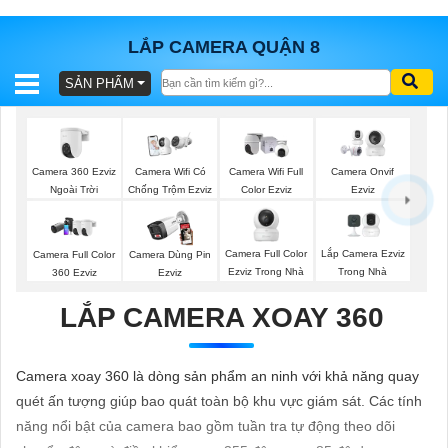
LẮP CAMERA QUẬN 8
SẢN PHẨM
BÁO
GIÁ
TRỌN
GÓI
Camera 360 Ezviz
Camera Wifi Có
Camera Wifi Full
Camera Onvif
Ngoài Trời
Chống Trộm Ezviz
Color Ezviz
Ezviz
SẢN
Camera Full Color
Lắp Camera Ezviz
Camera Full Color
Camera Dùng Pin
Ezviz Trong Nhà
Trong Nhà
360 Ezviz
Ezviz
PHẨM
LẮP CAMERA XOAY 360
TƯ
Camera xoay 360 là dòng sản phẩm an ninh với khả năng quay
VẤN
quét ấn tượng giúp bao quát toàn bộ khu vực giám sát. Các tính
LẮP
năng nổi bật của camera bao gồm tuần tra tự động theo dõi