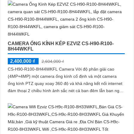
CAMERA ỐNG KÍNH KÉP EZVIZ CS-H90-R100-
8H44WKFL
2,400,000 ₫
2,604,000 ₫
CS-H90-R100-8H44WKFL Camera Với độ phân giải cao
(4MP+4MP) một camera ống kính cố định và một camera
ống kính PTZ quay xoay 360 độ và khả năng kết nối internet
đàm thoại 2 chiều hình ảnh sắc nét cả ban đêm lẫn ban ngày
dễ dàng lắp đặt và sử dụng cho gia đình và văn phòng
Camera an ninh không dây CS-H90-R100-8H44WKFL mang
đến sự an toàn và tiện lợi.