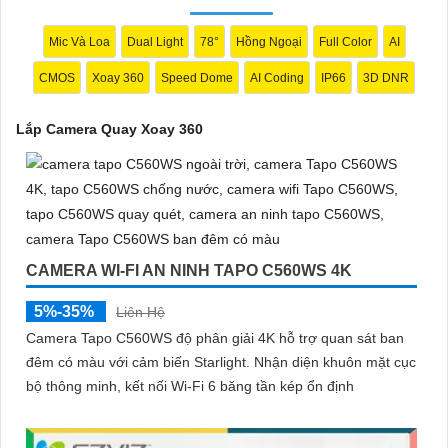
Mic Và Loa
Dual Light
78°
Hồng Ngoại
Full Color
AI
CMOS
Xoay 360
Speed Dome
AI Coding
IP66
3D DNR
Lắp Camera Quay Xoay 360
'
CAMERA WI-FI AN NINH TAPO C560WS 4K
5%-35%
Liên Hệ
Camera Tapo C560WS độ phân giải 4K hỗ trợ quan sát ban
đêm có màu với cảm biến Starlight. Nhận diện khuôn mặt cục
bộ thông minh, kết nối Wi-Fi 6 băng tần kép ổn định