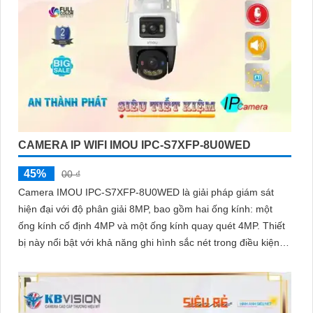
CAMERA IP WIFI IMOU IPC-S7XFP-8U0WED
45%
00 ₫
Camera IMOU IPC-S7XFP-8U0WED là giải pháp giám sát
hiện đại với độ phân giải 8MP, bao gồm hai ống kính: một
ống kính cố định 4MP và một ống kính quay quét 4MP. Thiết
bị này nổi bật với khả năng ghi hình sắc nét trong điều kiện
ánh sáng yếu nhờ công nghệ AURORA siêu nhạy sáng