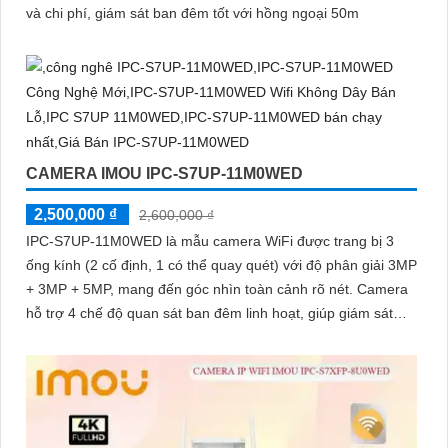
và chi phí, giám sát ban đêm tốt với hồng ngoại 50m
CAMERA IMOU IPC-S7UP-11M0WED
2,500,000 ₫
2,600,000 ₫
IPC-S7UP-11M0WED là mẫu camera WiFi được trang bị 3
ống kính (2 cố định, 1 có thể quay quét) với độ phân giải 3MP
+ 3MP + 5MP, mang đến góc nhìn toàn cảnh rõ nét. Camera
hỗ trợ 4 chế độ quan sát ban đêm linh hoạt, giúp giám sát
hiệu quả trong mọi điều kiện ánh sáng