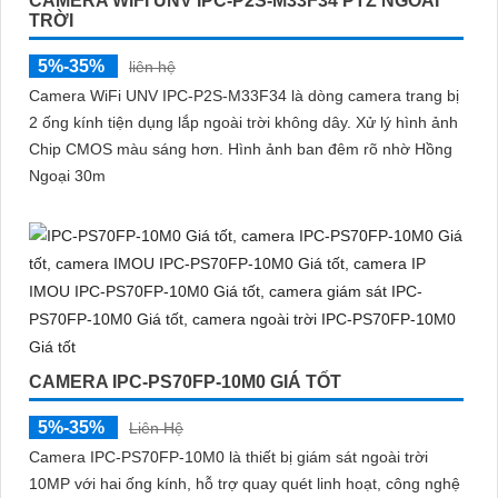
CAMERA WIFI UNV IPC-P2S-M33F34 PTZ NGOÀI
TRỜI
5%-35%
liên hệ
Camera WiFi UNV IPC-P2S-M33F34 là dòng camera trang bị
2 ống kính tiện dụng lắp ngoài trời không dây. Xử lý hình ảnh
Chip CMOS màu sáng hơn. Hình ảnh ban đêm rõ nhờ Hồng
Ngoại 30m
CAMERA IPC-PS70FP-10M0 GIÁ TỐT
5%-35%
Liên Hệ
Camera IPC-PS70FP-10M0 là thiết bị giám sát ngoài trời
10MP với hai ống kính, hỗ trợ quay quét linh hoạt, công nghệ