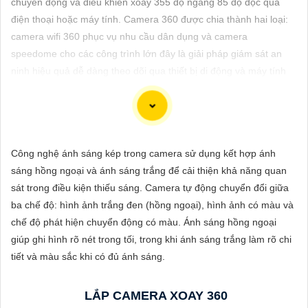
chuyển động và điều khiển xoay 355 độ ngang 85 độ dọc qua
ĐẶT
điện thoại hoặc máy tính. Camera 360 được chia thành hai loại:
camera wifi 360 phục vụ nhu cầu dân dụng và camera
speedome cho các công trình lớn đây là giải pháp giám sát an
PHỤ
ninh hiệu quả dễ dàng theo dõi qua thiết bị di động và máy tính
KIỆN
với chất lượng hình ảnh cao và giá cả hợp lý.
CAMERA
Công nghệ ánh sáng kép trong camera sử dụng kết hợp ánh
TƯ
Đây là một câu giới thiệu 140 từ về dịch vụ "Lắp Camera Quay
sáng hồng ngoại và ánh sáng trắng để cải thiện khả năng quan
VẤN
Xoay 360 Công nghệ phù hợp su hướng":
sát trong điều kiện thiếu sáng. Camera tự động chuyển đổi giữa
"Chúng tôi chuyên cung cấp dịch vụ lắp đặt Camera Quay Xoay
DỊCH
ba chế độ: hình ảnh trắng đen (hồng ngoại), hình ảnh có màu và
360 độ với công nghệ tiên tiến, giúp quan sát mọi góc độ một
VỤ
chế độ phát hiện chuyển động có màu. Ánh sáng hồng ngoại
cách toàn diện và linh hoạt. Với hệ thống này, bạn có thể theo
giúp ghi hình rõ nét trong tối, trong khi ánh sáng trắng làm rõ chi
dõi và giám sát mọi hoạt động trong khu vực mục tiêu một cách
tiết và màu sắc khi có đủ ánh sáng.
dễ dàng và tiện lợi. Hãy liên hệ với chúng tôi để được tư vấn và
lựa chọn giải pháp camera phù hợp nhất với nhu cầu an ninh
LẮP CAMERA XOAY 360
của bạn."