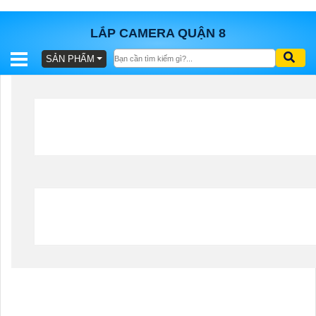
LẮP CAMERA QUẬN 8
SẢN PHẨM
BÁO
GIÁ
TRỌN
GÓI
SẢN
PHẨM
TƯ
VẤN
LẮP