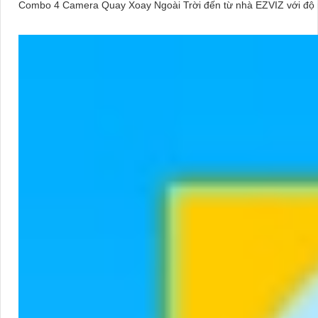
Combo 4 Camera Quay Xoay Ngoài Trời đến từ nhà EZVIZ với độ nét