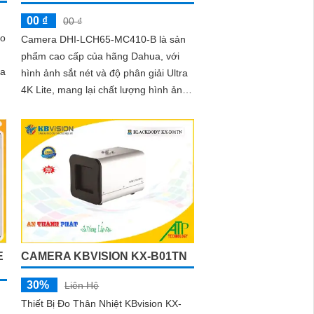
00 ₫
00 ₫
ảo
Camera DHI-LCH65-MC410-B là sản
phẩm cao cấp của hãng Dahua, với
va
hình ảnh sắt nét và độ phân giải Ultra
4K Lite, mang lại chất lượng hình ảnh
tuyệt vời.
E
CAMERA KBVISION KX-B01TN
30%
Liên Hệ
Thiết Bị Đo Thân Nhiệt KBvision KX-