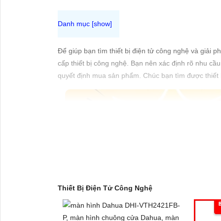
ĐẶT
PHỤ
Để giúp bạn tìm thiết bị điện tử công nghệ và giải
KIỆN
cấp thiết bị công nghệ. Bạn nên xác định rõ nhu c
CAMERA
quyết định mua sản phẩm. Chúc bạn tìm được thiết 
TƯ
VẤN
DỊCH
VỤ
Thiết Bị Điện Tử Công Nghệ