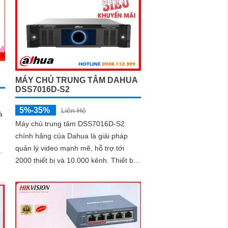
MÁY CHỦ TRUNG TÂM DAHUA
DSS7016D-S2
5%-35%
Liên Hệ
à
Máy chủ trung tâm DSS7016D-S2
chính hãng của Dahua là giải pháp
quản lý video mạnh mẽ, hỗ trợ tới
2000 thiết bị và 10.000 kênh. Thiết bị
trung tâm có hiệu suất cao, khả năng
mở...
hu