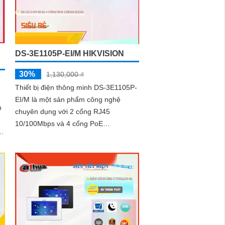
DS-3E1105P-EI/M HIKVISION
30%
1,130,000 ₫
Thiết bị điện thông minh DS-3E1105P-
EI/M là một sản phẩm công nghệ
n
chuyên dụng với 2 cổng RJ45
10/100Mbps và 4 cổng PoE
10/100Mbps. Sản phẩm này cung cấp
công nghệ IP POE, cho phép trang bị
2 cổng RJ45 10/100Mbps