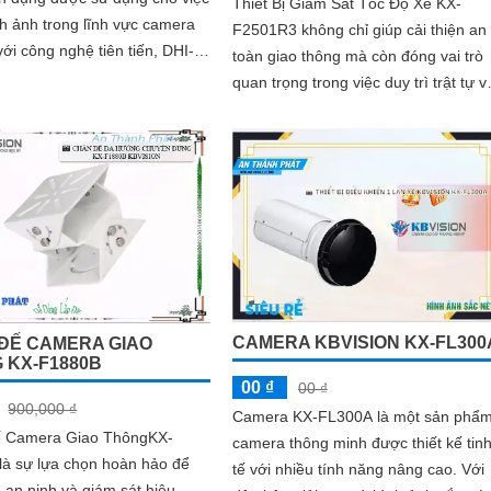
Thiết Bị Giám Sát Tốc Độ Xe KX-
nh ảnh trong lĩnh vực camera
F2501R3 không chỉ giúp cải thiện an
với công nghệ tiên tiến, DHI-
toàn giao thông mà còn đóng vai trò
-E là sự lựa chọn hoàn hảo
quan trọng trong việc duy trì trật tự v
 hệ thống camera an ninh
tuân thủ giới hạn tốc độ. Điều này...
nghiệp.
CAMERA KBVISION KX-FL300
ĐẾ CAMERA GIAO
 KX-F1880B
00 ₫
00 ₫
900,000 ₫
Camera KX-FL300A là một sản phẩ
 Camera Giao ThôngKX-
camera thông minh được thiết kế tin
là sự lựa chọn hoàn hảo để
tế với nhiều tính năng nâng cao. Với
an ninh và giám sát hiệu