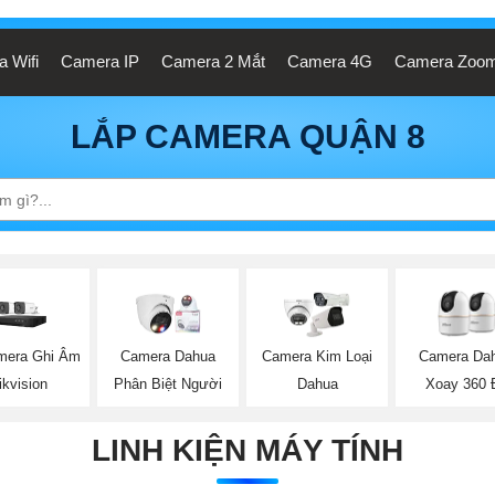
 Wifi
Camera IP
Camera 2 Mắt
Camera 4G
Camera Zoo
LẮP CAMERA QUẬN 8
mera Ghi Âm
Camera Dahua
Camera Kim Loại
Camera Da
ikvision
Phân Biệt Người
Dahua
Xoay 360 
LINH KIỆN MÁY TÍNH