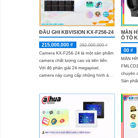
ĐẦU GHI KBVISION KX-F256-24
MÀN H
Ô TÔ 
215,000,000 ₫
292,000,000 ₫
00 ₫
Camera KX-F256-24 là một sản phẩm
MÀN HÌ
camera chất lượng cao và tiên tiến.
FMLCD1 
Với độ phân giải 24 megapixel,
chuyên d
camera này cung cấp những hình ảnh
Sản ph
sắc nét và chất lượng tuyệt vời
ÔTÔ KX-
chắn với
giúp đảm
trên chu