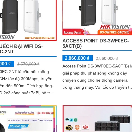
ACCESS POINT DS-3WF0EC-
5ACT(B)
ẾCH ĐẠI WIFI DS-
C-2NT
2,860,000 ₫
2,860,000 ₫
000 ₫
1,570,000 ₫
Access Point DS-3WF0EC-5ACT(B) l
EC-2NT là cầu nối không
giải pháp thu phát sóng không dây
4GHz tốc độ 300Mbps, truyền
chuyên dụng cho hệ thống camera
đến 500m. Tích hợp ăng-
trong thang máy. Với tốc độ truyền tải
 2x2 công suất 7dBi, hỗ trợ
cao lên đến 867Mbps, bộ phát sóng
ẩn 802. 11n, đảm bảo kết nối
đảm bảo tín hiệu ổn định ở khoảng
 và ổn định
cách 500m, hỗ trợ cấu hình tự động
và bảo mật nâng cao, đáp ứng tốt n
cầu giám sát chuyên nghiệp