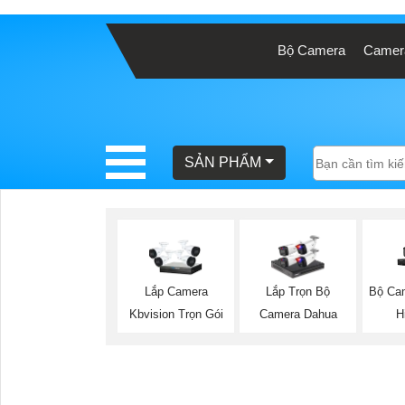
Bộ Camera
Camera
BÁO
GIÁ
TRỌN
GÓI
SẢN PHẨM
SẢN
PHẨM
Bộ Ca
Lắp Camera
Lắp Trọn Bộ
H
Kbvision Trọn Gói
Camera Dahua
TƯ
VẤN
LẮP