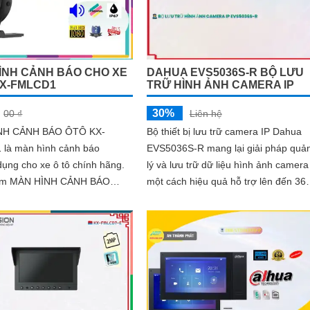
DAHUA EVS5036S-R BỘ LƯU
ÌNH CẢNH BÁO CHO XE
TRỮ HÌNH ẢNH CAMERA IP
KX-FMLCD1
30%
Liên hệ
00 ₫
Bộ thiết bị lưu trữ camera IP Dahua
NH CẢNH BÁO ÔTÔ KX-
EVS5036S-R mang lại giải pháp quả
là màn hình cảnh báo
lý và lưu trữ dữ liệu hình ảnh camera
ụng cho xe ô tô chính hãng.
một cách hiệu quả hỗ trợ lên đến 36 ổ
ẩm MÀN HÌNH CẢNH BÁO
cứng HDD cho phép người dùng lưu
FMLCD1 được thiết kế chắc
trữ được lâu hơn đảm bảo an toàn
 tính năng chống sốc vật lý
 bảo lưu trữ hình ảnh rõ ràng
yến xe