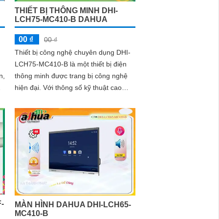
THIẾT BỊ THÔNG MINH DHI-
LCH75-MC410-B DAHUA
00 ₫
00 ₫
Thiết bị công nghệ chuyên dụng DHI-
LCH75-MC410-B là một thiết bị điện
thông minh được trang bị công nghệ
hiện đại. Với thông số kỹ thuật cao
g
cấp, sản phẩm này sẽ mang đến cho
người dùng trải nghiệm tuyệt vời
-
MÀN HÌNH DAHUA DHI-LCH65-
MC410-B