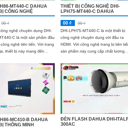
PH86-MT440-C DAHUA
THIẾT BỊ CÔNG NGHỆ DHI-
 BỊ CÔNG NGHỆ
LPH75-MT440-C DAHUA
00 ₫
00 ₫
00 ₫
 công nghệ chuyên dụng DHI-
DHI-LPH75-MT440-C là một thiết bị
T440-C là một sản phẩm đầu
công nghệ chuyên dụng với đầu ra
g nghệ tiên tiến. Với trang
HDMI. Với công nghệ trang bị tiên tiến,
đại, thiết bị này mang đến
sản phẩm này cung cấp chất lượng
nh năng thông minh và tiện
hình ảnh và âm thanh tuyệt vời, man
 kinh ngạc
đến trải nghiệm giải trí tốt nhất cho
người dùng
ĐÈN FLASH DAHUA DHI-ITALF
CH86-MC410-B DAHUA
300AC
 BỊ THÔNG MINH