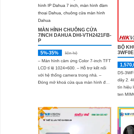
MÀN HÌNH CHUÔNG CỬA
7INCH DAHUA DHI-VTH2421FB-
P
BỘ KHU
3WF0E
5%-35%
liên hệ
'
– Màn hình cảm ứng Color 7-inch TFT
1,570,
LCD tỉ lệ 1024×600. – Hỗ trợ kết nối
DS-3WF0
với hệ thống camera trong nhà. –
dây 2. 
Đóng mở khoá cửa qua màn hình đàm
tín hiệu lên 
thoại hoặc qua điện thoại. – Hỗ trợ
ten MIMO
cuộc gọi khẩn cấp
tiêu chu
mạnh mẽ