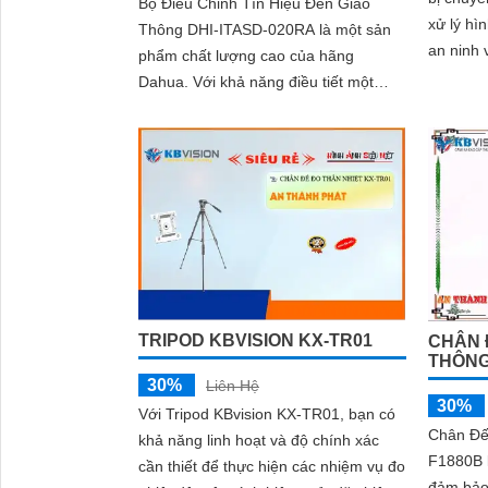
Bộ Điều Chỉnh Tín Hiệu Đèn Giao
xử lý hì
Thông DHI-ITASD-020RA là một sản
an ninh 
phẩm chất lượng cao của hãng
NKB1000
Dahua. Với khả năng điều tiết một
cho các
cách chính xác các tín hiệu đèn giao
chuyên 
thông giúp giảm tải khối lượng giao
thông lên các đoạn đường trong giờ
cao điểm
TRIPOD KBVISION KX-TR01
CHÂN 
THÔNG
30%
Liên Hệ
30%
Với Tripod KBvision KX-TR01, bạn có
Chân Đế
khả năng linh hoạt và độ chính xác
F1880B 
cần thiết để thực hiện các nhiệm vụ đo
đảm bảo 