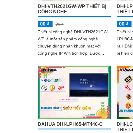
DHI-VTH2621GW-WP THIẾT BỊ
DHI-L
CÔNG NGHỆ
THIẾT
00 ₫
00 ₫
00 ₫
Thiết bị công nghệ DHI-VTH2621GW-
Thiết bị
WP là một sản phẩm công nghệ
LPH86-M
chuyên dụng nhận khuôn mặt với
ra HDMI côn
công nghệ IP Wifi tích hợp. Được
bị hiện 
trang bị hệ thống nhận khuôn mặt
những tí
chuyên nghiệp, thiết bị này đem lại
ích đáng
khả năng xác nhận và nhận dạng
khuôn mặt chính xác
DAHUA DHI-LPH65-MT440-C
DHI-L
THIẾT