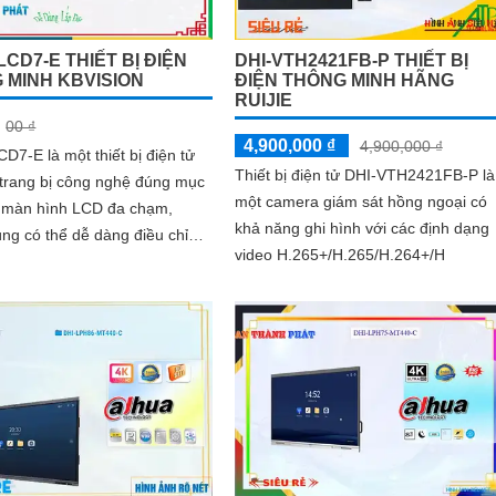
CD7-E THIẾT BỊ ĐIỆN
DHI-VTH2421FB-P THIẾT BỊ
 MINH KBVISION
ĐIỆN THÔNG MINH HÃNG
RUIJIE
00 ₫
4,900,000 ₫
4,900,000 ₫
7-E là một thiết bị điện tử
Thiết bị điện tử DHI-VTH2421FB-P là
n trang bị công nghệ đúng mục
một camera giám sát hồng ngoại có
khả năng ghi hình với các định dạng
ng có thể dễ dàng điều chỉnh
video H.265+/H.265/H.264+/H
c năng