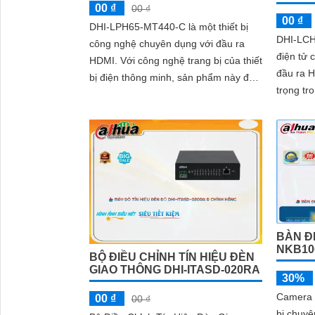
00 ₫
00 ₫
00 ₫
DHI-LPH65-MT440-C là một thiết bị
DHI-LCH
công nghệ chuyên dụng với đầu ra
điện tử 
HDMI. Với công nghệ trang bị của thiết
đầu ra HDMI. Nó là một
bị điện thông minh, sản phẩm này đáp
trọng tro
ứng được những yêu cầu về kết nối và
điện tử 
truyền tải hình ảnh chất lượng cao
BÀN Đ
NKB10
BỘ ĐIỀU CHỈNH TÍN HIỆU ĐÈN
GIAO THÔNG DHI-ITASD-020RA
30%
Camera 
00 ₫
00 ₫
bị chuy