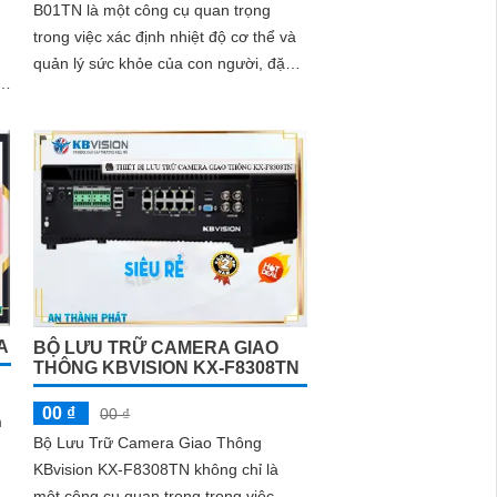
B01TN là một công cụ quan trọng
trong việc xác định nhiệt độ cơ thể và
quản lý sức khỏe của con người, đặc
à
biệt trong những tình huống đòi hỏi sự
nhanh chóng và chính xác như hiện
nay
A
BỘ LƯU TRỮ CAMERA GIAO
THÔNG KBVISION KX-F8308TN
00 ₫
00 ₫
m
Bộ Lưu Trữ Camera Giao Thông
h
KBvision KX-F8308TN không chỉ là
một công cụ quan trọng trong việc