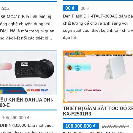
00 ₫
00 ₫
00 ₫
Đèn Flash DHI-ITALF-300AC đảm b
86-MC410-B là một thiết bị
chất lượng để cho ra ánh sáng với
công nghệ chuyên dụng với
côgn suất cao, thiết kế tinh tế - chịu 
 trang bị quan
đập tốt.
ng việc kết nối các thiết bị
với màn hình khác nhau
IỀU KHIỂN DAHUA DHI-
00-E
THIẾT BỊ GÍAM SÁT TỐC ĐỘ X
KX-F2501R3
105,490,000 ₫
DHI-NKB1000-E là một thiết
108,000,000 ₫
108,000,000 ₫
ên dụng được sử dụng cho việc