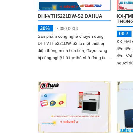
DHI-VTH5221DW-S2 DAHUA
KX-FML
THÔNG
30%
7,390,000 ₫
00 ₫
Sản phẩm công nghệ chuyên dụng
KX-FMLCD
DHI-VTH5221DW-S2 là một thiết bị
tiên tiế
điện thông minh tiên tiến, được trang
tiêu. Với màn hình LCD đa chạm,
bị công nghệ hổ trợ thẻ nhớ đáng tin
người dù
cậy. Với tính năng kết nối web và...
các chứ