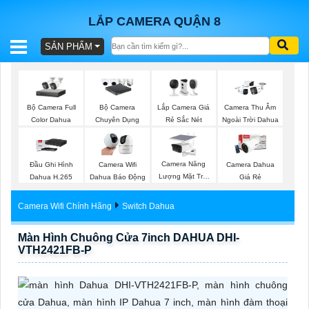
LẮP CAMERA QUẬN 8
SẢN PHẨM
BÁO
GIÁ
TRỌN
Bộ Camera Full
Lắp Camera Giá
Bộ Camera
Camera Thu Âm
GÓI
Color Dahua
Rẻ Sắc Nét
Chuyên Dụng
Ngoài Trời Dahua
Camera Năng
Đầu Ghi Hình
Camera Wifi
Camera Dahua
SẢN
Lượng Mặt Trời
Dahua H.265
Dahua Báo Động
Giá Rẻ
Dahua
PHẨM
Camera Wifi Chính Hãng
Switch Dahua
Màn Hình Chuông Cửa 7inch DAHUA DHI-
VTH2421FB-P
TƯ
VẤN
LẮP