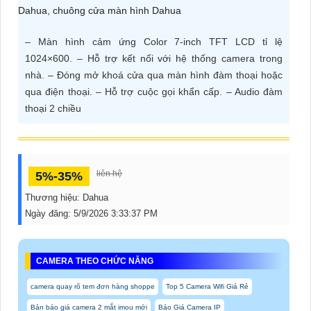
ĐẶT
– Màn hình cảm ứng Color 7-inch TFT LCD tỉ lệ
1024×600. – Hỗ trợ kết nối với hệ thống camera trong
PHỤ
nhà. – Đóng mở khoá cửa qua màn hình đàm thoại hoặc
KIỆN
qua điện thoại. – Hỗ trợ cuộc gọi khẩn cấp. – Audio đàm
CAMERA
thoại 2 chiều
TƯ
liên hệ
5%-35%
VẤN
Thương hiệu:
Dahua
DỊCH
Ngày đăng:
5/9/2026 3:33:37 PM
VỤ
CAMERA THEO CHỨC NĂNG
camera quay rõ tem đơn hàng shoppe
Top 5 Camera Wifi Giá Rẻ
Bản báo giá camera 2 mắt imou mới
Báo Giá Camera IP