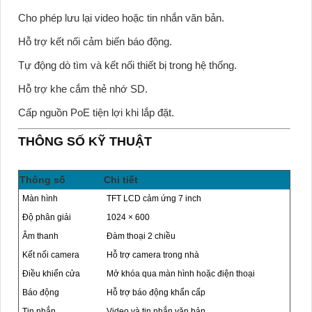
Cho phép lưu lại video hoặc tin nhắn văn bản.
Hỗ trợ kết nối cảm biến báo động.
Tự động dò tìm và kết nối thiết bị trong hệ thống.
Hỗ trợ khe cắm thẻ nhớ SD.
Cấp nguồn PoE tiện lợi khi lắp đặt.
THÔNG SỐ KỸ THUẬT
Thông số
Chi tiết
Màn hình
TFT LCD cảm ứng 7 inch
Độ phân giải
1024 × 600
Âm thanh
Đàm thoại 2 chiều
Kết nối camera
Hỗ trợ camera trong nhà
Điều khiển cửa
Mở khóa qua màn hình hoặc điện thoại
Báo động
Hỗ trợ báo động khẩn cấp
Tin nhắn
Video và tin nhắn văn bản