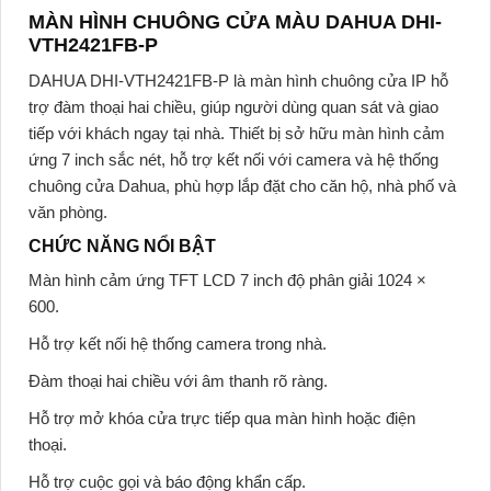
MÀN HÌNH CHUÔNG CỬA MÀU DAHUA DHI-
VTH2421FB-P
DAHUA DHI-VTH2421FB-P là màn hình chuông cửa IP hỗ
trợ đàm thoại hai chiều, giúp người dùng quan sát và giao
tiếp với khách ngay tại nhà. Thiết bị sở hữu màn hình cảm
ứng 7 inch sắc nét, hỗ trợ kết nối với camera và hệ thống
chuông cửa Dahua, phù hợp lắp đặt cho căn hộ, nhà phố và
văn phòng.
CHỨC NĂNG NỔI BẬT
Màn hình cảm ứng TFT LCD 7 inch độ phân giải 1024 ×
600.
Hỗ trợ kết nối hệ thống camera trong nhà.
Đàm thoại hai chiều với âm thanh rõ ràng.
Hỗ trợ mở khóa cửa trực tiếp qua màn hình hoặc điện
thoại.
Hỗ trợ cuộc gọi và báo động khẩn cấp.