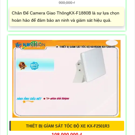
900,000 ₫
Chân Đế Camera Giao ThôngKX-F1880B là sự lựa chọn
hoàn hảo để đảm bảo an ninh và giám sát hiệu quả.
THIẾT BỊ GÍAM SÁT TỐC ĐỘ XE KX-F2501R3
108,000,000 ₫