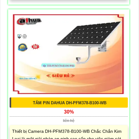
TẤM PIN DAHUA DH-PFM378-B100-WB
30%
liên hệ
Thiết bị Camera DH-PFM378-B100-WB Chắc Chắn Kim
Loại là một giải pháp an ninh cao cấp cho việc giám sát