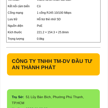
Kết nối cảm biến
Có
Cổng mạng
1 cổng RJ45 10/100 Mbps
Lưu trữ
Hỗ trợ thẻ nhớ SD
Nguồn điện
PoE
Kích thước
221.2 × 154.3 × 25.8mm
Trọng lượng
0.8kg
CÔNG TY TNHH TM-DV ĐẦU TƯ
AN THÀNH PHÁT
Trụ Sở:
51 Lũy Bán Bích, Phường Phú Thạnh,
TP.HCM