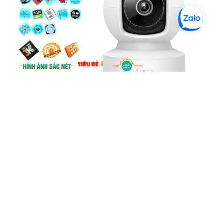
Tapo C202 Camera Giá Rẻ
5%-35%
liên hệ
Camera Tapo C202 là một loại camera giá rẻ nhưng có nhiều
ưu điểm. Với khả năng khe cắm thẻ nhớ Micro SD dung lượng
lớn IP Wifi chức năng đàm thoại 2 chiều hình ảnh chất lượng
Full HD 1080P