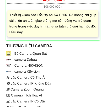
108,000,000 ₫
Thiết Bị Giám Sát Tốc Độ Xe KX-F2501R3 không chỉ giúp
cải thiện an toàn giao thông mà còn đóng vai trò quan
trọng trong việc duy trì trật tự và tuân thủ giới hạn tốc độ.
Điều này...
THƯƠNG HIỆU CAMERA
Bộ Camera Quan Sát
camera Dahua
Camera HIKVISON
camera KBvision
️🎤️
Lắp Camera Có Thu Âm
📶
Lắp Camera IP Không Dây
🕵️
Camera Zoom Quang
🧛‍♀️
Camera Tích Hợp AI
💻
Lắp Camera IP Có Dây