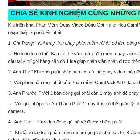
CHIA SẺ KINH NGHIỆM CÙNG NHỮNG
Khi triển khai
Phần Mềm Quay Video Đóng Gói Hàng Hóa Cam
nhận thấy là phổ biến nhất.
1. Chị Trang:
" Khi máy tính chạy phần mềm rồi thì có làm công
-> Hoàn toàn có thể. Bạn có thể vừa mở
phần mềm quay video 
cầu tại vị trí gói hàng cần có 1 loa giúp nhân viện nhân được t
2. Anh Tín:
" Khi dùng giải pháp bên em có thể quay video tháo 
-> Với phiên bản mới nhất của
Phần mềm CamPack ATP
đã có 
3. Anh Phước
: " Với 1 bàn đóng gói phải cần 1 máy tính để chạ
-> Với giải pháp của An Thành Phát 1 máy tính có thể quản lý nh
camera.
4. Anh Tân:
" Tải video đóng gói sẽ về được những gì ? "
-> Khi tải video trên phần mềm sẽ tự động về cho bạn tới 3 vide
video ghép giữa hai video trên.