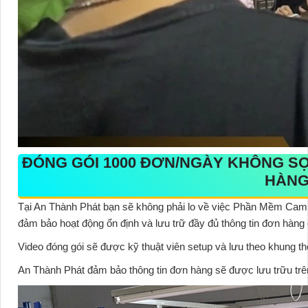
ĐÓNG GÓI 1000 ĐƠN/NGÀY KHÔNG S
HÀNG
Tại An Thành Phát bạn sẽ không phải lo về việc
Phần Mềm Cam
đảm bảo hoạt động ổn định và lưu trữ đầy đủ thông tin đơn hàng
Video đóng gói sẽ được kỹ thuật viên setup và lưu theo khung thờ
An Thành Phát đảm bảo thông tin đơn hàng sẽ được lưu trữu trên 