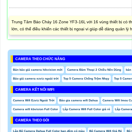
Trung Tâm Báo Cháy 16 Zone YF3-16L với 16 vùng thiết bị có t
lớn, có thể điều khiển các thiết bị ngoại vi giúp dễ dàng quản lý 
CAMERA THEO CHỨC NĂNG
Bản báo giá camera hikvision mới
Camera Đàm Thoại 2 Chiều Nên Dùng
bản 
Báo giá camera ezviz ngoài trời
Top 5 Camera Chống Trộm Nhạy
Top 5 Came
CAMERA KẾT NỐI WIFI
Camera Wifi Ezviz Ngoài Trời
Báo gia camera wifi Dahua
Camera Wifi Imou Cu
Camera wifi kbvision Full Color
Lắp Camera Wifi Full Color giá rẻ
Lắp Camera
CAMERA THEO GÓI
Lắp Bộ Camera Dahua Full Color ban đêm có màu
Bộ Camera Wifi Giá Rẻ
Bộ 