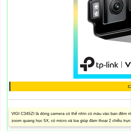
C
VIGI C345ZI là dòng camera có thể nhìn có màu vào ban đêm nhờ
zoom quang học 5X, có micro và loa giúp đàm thoại 2 chiều trực