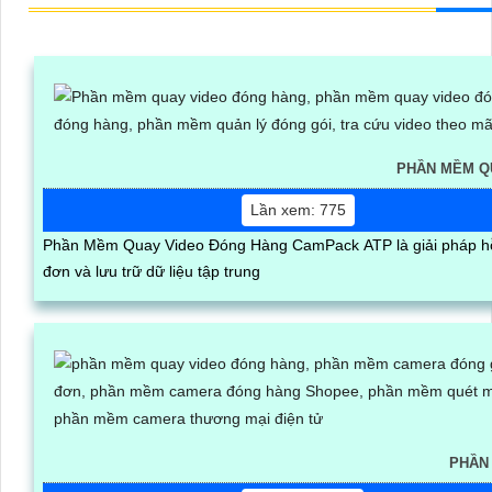
PHẦN MỀM Q
Lần xem: 775
Phần Mềm Quay Video Đóng Hàng CamPack ATP là giải pháp hỗ trợ
đơn và lưu trữ dữ liệu tập trung
PHẦN