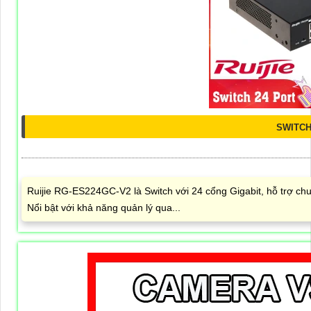
SWITCH
Ruijie RG-ES224GC-V2 là Switch với 24 cổng Gigabit, hỗ trợ ch
Nổi bật với khả năng quản lý qua...