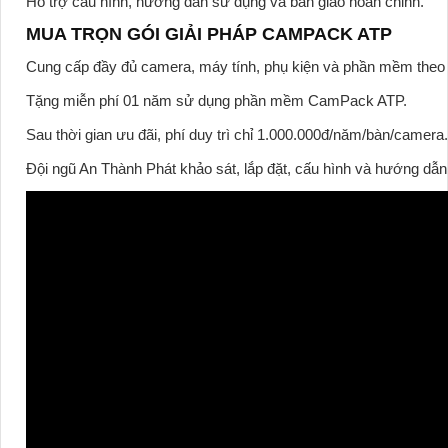
Hỗ trợ cấu hình, hướng dẫn sử dụng và bàn giao hoàn chỉnh.
MUA TRỌN GÓI GIẢI PHÁP CAMPACK ATP
Cung cấp đầy đủ camera, máy tính, phụ kiện và phần mềm theo 
Tặng miễn phí 01 năm sử dụng phần mềm CamPack ATP.
Sau thời gian ưu đãi,
phí duy trì chỉ 1.000.000đ/năm/bàn/camera
.
Đội ngũ An Thành Phát khảo sát, lắp đặt, cấu hình và hướng dẫn