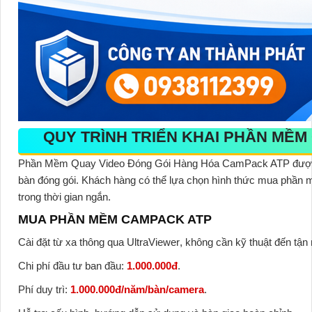
QUY TRÌNH TRIỂN KHAI PHẦN MỀM
Phần Mềm Quay Video Đóng Gói Hàng Hóa CamPack ATP
được
bàn đóng gói. Khách hàng có thể lựa chọn hình thức mua phần mề
trong thời gian ngắn.
MUA PHẦN MỀM CAMPACK ATP
Cài đặt từ xa thông qua
UltraViewer
, không cần kỹ thuật đến tận 
Chi phí đầu tư ban đầu:
1.000.000đ
.
Phí duy trì:
1.000.000đ/năm/bàn/camera
.