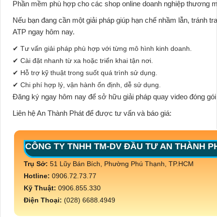
Phần mềm phù hợp cho các shop online doanh nghiệp thương mại 
Nếu bạn đang cần một giải pháp giúp hạn chế nhầm lẫn, tránh t
ATP
ngay hôm nay.
✔ Tư vấn giải pháp phù hợp với từng mô hình kinh doanh.
✔ Cài đặt nhanh từ xa hoặc triển khai tận nơi.
✔ Hỗ trợ kỹ thuật trong suốt quá trình sử dụng.
✔ Chi phí hợp lý, vận hành ổn định, dễ sử dụng.
Đăng ký ngay hôm nay để sở hữu giải pháp quay video đóng gó
Liên hệ An Thành Phát để được tư vấn và báo giá:
CÔNG TY TNHH TM-DV ĐẦU TƯ AN THÀNH P
Trụ Sở:
51 Lũy Bán Bích, Phường Phú Thạnh, TP.HCM
Hotline:
0906.72.73.77
Kỹ Thuật:
0906.855.330
Điện Thoại:
(028) 6688.4949