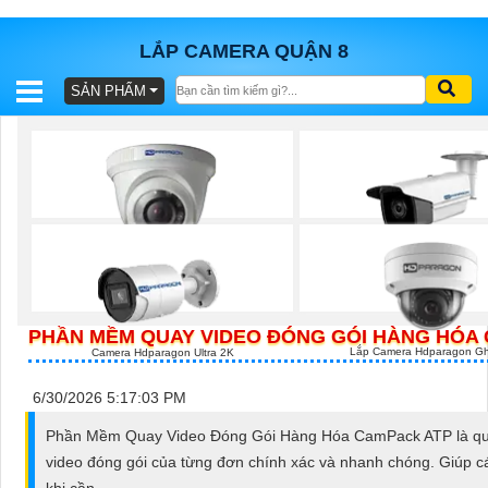
LẮP CAMERA QUẬN 8
SẢN PHẨM
BÁO
GIÁ
TRỌN
GÓI
Camera Ultra 4k Hdparagon
Camera Hdparagon Hình Ả
SẢN
PHẨM
PHẦN MỀM QUAY VIDEO ĐÓNG GÓI HÀNG HÓA
Lắp Camera Hdparagon Gh
Camera Hdparagon Ultra 2K
6/30/2026 5:17:03 PM
TƯ
VẤN
Phần Mềm Quay Video Đóng Gói Hàng Hóa CamPack ATP là quàn 
video đóng gói của từng đơn chính xác và nhanh chóng. Giúp c
LẮP