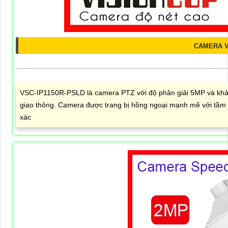
CAMERA V
VSC-IP1150R-PSLD là camera PTZ với độ phân giải 5MP và khả
giao thông. Camera được trang bị hồng ngoại mạnh mẽ với tầm x
xác