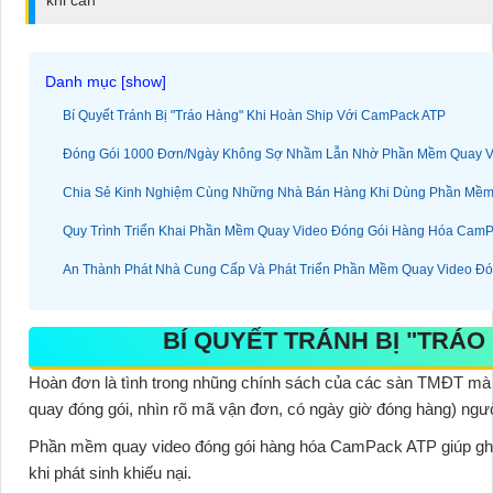
khi cần
ĐẶT
PHỤ
Bí Quyết Tránh Bị "Tráo Hàng" Khi Hoàn Ship Với CamPack ATP
KIỆN
Đóng Gói 1000 Đơn/Ngày Không Sợ Nhầm Lẫn Nhờ Phần Mềm Quay V
CAMERA
Chia Sẻ Kinh Nghiệm Cùng Những Nhà Bán Hàng Khi Dùng Phần Mề
Quy Trình Triển Khai Phần Mềm Quay Video Đóng Gói Hàng Hóa Cam
TƯ
An Thành Phát Nhà Cung Cấp Và Phát Triển Phần Mềm Quay Video Đ
VẤN
DỊCH
BÍ QUYẾT TRÁNH BỊ "TRÁO
VỤ
Hoàn đơn là tình trong nhũng chính sách của các sàn TMĐT mà 
quay đóng gói, nhìn rõ mã vận đơn, có ngày giờ đóng hàng) người
Phần mềm quay video đóng gói hàng hóa CamPack ATP
giúp gh
khi phát sinh khiếu nại.