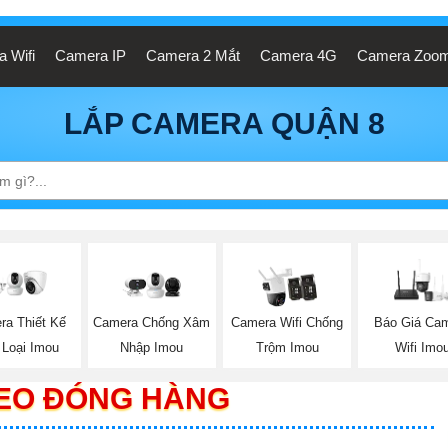
 Wifi
Camera IP
Camera 2 Mắt
Camera 4G
Camera Zoo
LẮP CAMERA QUẬN 8
ra Thiết Kế
Camera Chống Xâm
Camera Wifi Chống
Báo Giá Ca
 Loại Imou
Nhập Imou
Trộm Imou
Wifi Imo
DEO ĐÓNG HÀNG