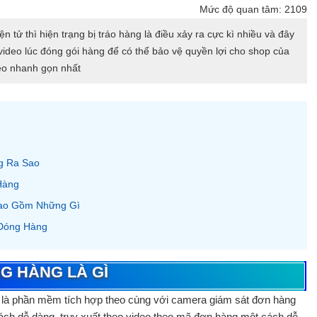
Mức độ quan tâm: 2109
 tử thì hiện trạng bị tráo hàng là điều xảy ra cực kì nhiều và đây
video lúc đóng gói hàng để có thể bảo vệ quyền lợi cho shop của
eo nhanh gọn nhất
g Ra Sao
Hàng
ao Gồm Những Gì
 Đóng Hàng
G HÀNG LÀ GÌ
g
là phần mềm tích hợp theo cùng với camera giám sát đơn hàng
ách dễ dàng, truy xuất theo video theo mã đơn hàng một cách dễ