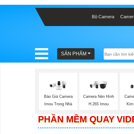
Bộ Camera
Camera
BÁO
GIÁ
TRỌN
GÓI
SẢN PHẨM
SẢN
PHẨM
Báo Giá Camera
Camera Nén Hình
Came
Imou Trong Nhà
H.265 Imou
Kim
TƯ
PHẦN MỀM QUAY VI
VẤN
LẮP