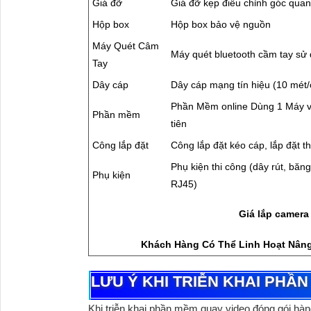
Giá đỡ
Giá đỡ kẹp điều chỉnh góc quan
Hộp box
Hộp box bảo vệ nguồn
Máy Quét Câm
Máy quét bluetooth cầm tay sử
Tay
Dây cáp
Dây cáp mạng tín hiệu (10 mét
Phần Mềm online Dùng 1 Máy và
Phần mềm
tiên
Công lắp đặt
Công lắp đặt kéo cáp, lắp đặt thi
Phụ kiện thi công (dây rút, băng
Phụ kiện
RJ45)
Giá lắp camer
Khách Hàng Có Thể Linh Hoạt Nâng
LƯU Ý KHI TRIỄN KHAI PHẦ
Khi triễn khai
phần mềm quay video đóng gói hàn