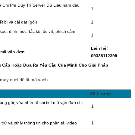
 Chi Phí Duy Trì Server Dữ Liệu năm đầu
1
t bị và cài đặt (gói)
1
keo, đinh móc, tắc kê, ốc vít, phích cắm,
1
Liên hệ:
 mã vận đơn
09338112399
 Cấp Hoặc Đưa Ra Yêu Cầu Của Mình Cho Giải Pháp
máy quét để tít mã vạch.
Số Lượng
ng gói, vừa nhìn rõ chi tiết mã vận đơn chi
1
trữ và xử lý thông tin cho phần tải video
1