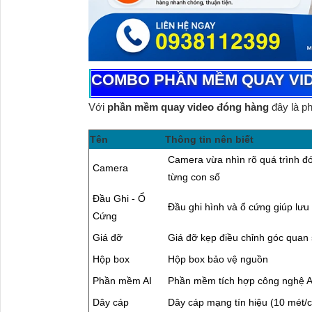
COMBO PHẦN MỀM QUAY VI
Với
phần mềm quay video đóng hàng
đây là p
Tên
Thông tin nên biết
Camera vừa nhìn rõ quá trình đón
Camera
từng con số
Đầu Ghi - Ổ
Đầu ghi hình và ổ cứng giúp lưu t
Cứng
Giá đỡ
Giá đỡ kẹp điều chỉnh góc quan 
Hộp box
Hộp box bảo vệ nguồn
Phần mềm AI
Phần mềm tích hợp công nghệ A
Dây cáp
Dây cáp mạng tín hiệu (10 mét/