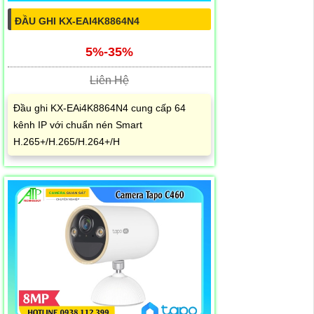
ĐẦU GHI KX-EAI4K8864N4
5%-35%
Liên Hệ
Đầu ghi KX-EAi4K8864N4 cung cấp 64
kênh IP với chuẩn nén Smart
H.265+/H.265/H.264+/H