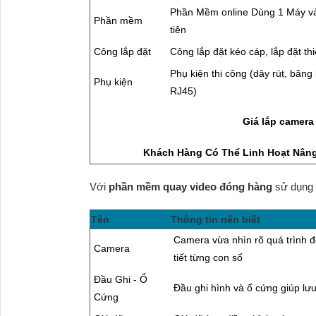
Phần Mềm online Dùng 1 Máy và
Phần mềm
tiên
Công lắp đặt
Công lắp đặt kéo cáp, lắp đặt thiế
Phụ kiện thi công (dây rút, băng 
Phụ kiện
RJ45)
Giá lắp camera
Khách Hàng Có Thể Linh Hoạt Nâng
Với
phần mềm quay video đóng hàng
sử dụng 
Tên
Thông tin nên biết
Camera vừa nhìn rõ quá trình đó
Camera
tiết từng con số
Đầu Ghi - Ổ
Đầu ghi hình và ổ cứng giúp lưu 
Cứng