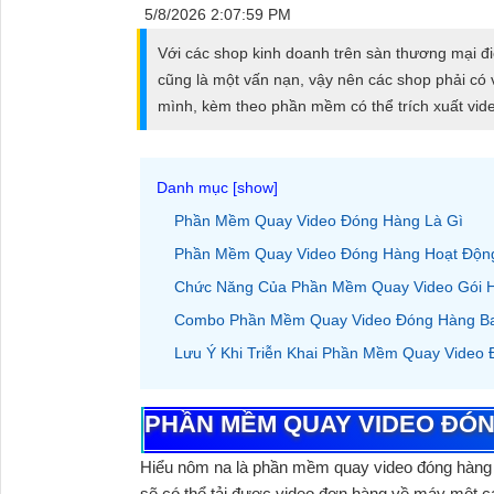
ĐẶT
5/8/2026 2:07:59 PM
Với các shop kinh doanh trên sàn thương mại điện
cũng là một vấn nạn, vậy nên các shop phải có 
PHỤ
mình, kèm theo phần mềm có thể trích xuất vid
KIỆN
CAMERA
Phần Mềm Quay Video Đóng Hàng Là Gì
Phần Mềm Quay Video Đóng Hàng Hoạt Độn
TƯ
Chức Năng Của Phần Mềm Quay Video Gói 
VẤN
DỊCH
Combo Phần Mềm Quay Video Đóng Hàng B
VỤ
Lưu Ý Khi Triễn Khai Phần Mềm Quay Video
PHẦN MỀM QUAY VIDEO ĐÓN
Hiểu nôm na là
phần mềm quay video đóng hàn
sẽ có thể tải được video đơn hàng về máy một c