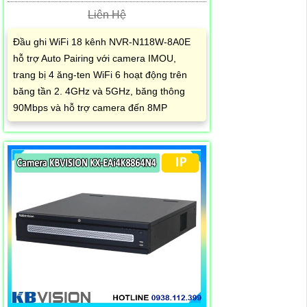
Liên Hệ
Đầu ghi WiFi 18 kênh NVR-N118W-8A0E
hỗ trợ Auto Pairing với camera IMOU,
trang bị 4 ăng-ten WiFi 6 hoạt động trên
băng tần 2. 4GHz và 5GHz, băng thông
90Mbps và hỗ trợ camera đến 8MP