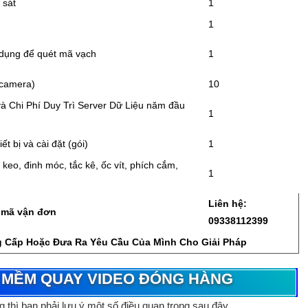
 sát
1
1
 dụng để quét mã vạch
1
/camera)
10
 Chi Phí Duy Trì Server Dữ Liệu năm đầu
1
ết bị và cài đặt (gói)
1
 keo, đinh móc, tắc kê, ốc vít, phích cắm,
1
Liên hệ:
a mã vận đơn
09338112399
 Cấp Hoặc Đưa Ra Yêu Cầu Của Mình Cho Giải Pháp
N MỀM QUAY VIDEO ĐÓNG HÀNG
g
thì bạn phải lưu ý một số điều quan trọng sau đây.