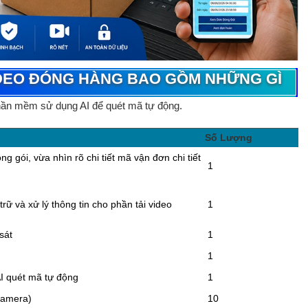
DEO ĐÓNG HÀNG BAO GỒM NHỮNG GÌ
hần mềm sử dụng AI để quét mã tự động.
Số Lượng
g gói, vừa nhìn rõ chi tiết mã vận đơn chi tiết
1
rữ và xử lý thông tin cho phần tải video
1
sát
1
1
I quét mã tự động
1
camera)
10