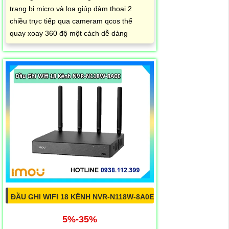
trang bị micro và loa giúp đàm thoại 2
chiều trực tiếp qua cameram qcos thể
quay xoay 360 độ một cách dễ dàng
ĐẦU GHI WIFI 18 KÊNH NVR-N118W-8A0E
5%-35%