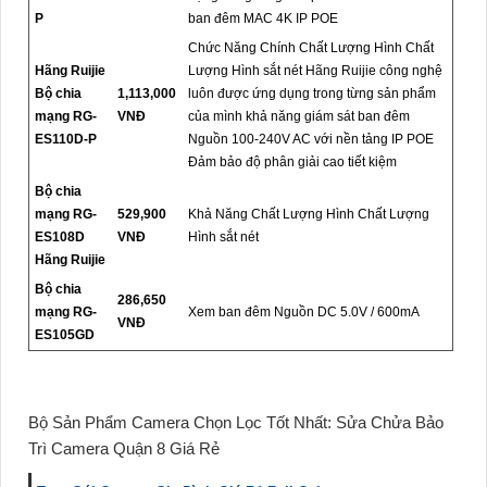
P
ban đêm MAC 4K IP POE
Chức Năng Chính Chất Lượng Hình Chất
Hãng Ruijie
Lượng Hình sắt nét Hãng Ruijie công nghệ
Bộ chia
1,113,000
luôn được ứng dụng trong từng sản phẩm
mạng RG-
VNĐ
của mình khả năng giám sát ban đêm
ES110D-P
Nguồn 100-240V AC với nền tảng IP POE
Đảm bảo độ phân giải cao tiết kiệm
Bộ chia
mạng RG-
529,900
Khả Năng Chất Lượng Hình Chất Lượng
ES108D
VNĐ
Hình sắt nét
Hãng Ruijie
Bộ chia
286,650
mạng RG-
Xem ban đêm Nguồn DC 5.0V / 600mA
VNĐ
ES105GD
Bộ Sản Phẩm Camera Chọn Lọc Tốt Nhất: Sửa Chửa Bảo
Trì Camera Quận 8 Giá Rẻ