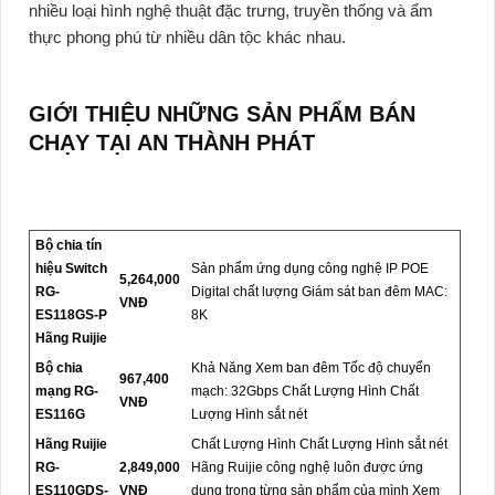
nhiều loại hình nghệ thuật đặc trưng, truyền thống và ẩm
thực phong phú từ nhiều dân tộc khác nhau.
GIỚI THIỆU NHỮNG SẢN PHẨM BÁN
CHẠY TẠI AN THÀNH PHÁT
Bộ chia tín
hiệu Switch
Sản phẩm ứng dụng công nghệ IP POE
5,264,000
RG-
Digital chất lượng Giám sát ban đêm MAC:
VNĐ
ES118GS-P
8K
Hãng Ruijie
Bộ chia
Khả Năng Xem ban đêm Tốc độ chuyển
967,400
mạng RG-
mạch: 32Gbps Chất Lượng Hình Chất
VNĐ
ES116G
Lượng Hình sắt nét
Hãng Ruijie
Chất Lượng Hình Chất Lượng Hình sắt nét
RG-
2,849,000
Hãng Ruijie công nghệ luôn được ứng
ES110GDS-
VNĐ
dụng trong từng sản phẩm của mình Xem