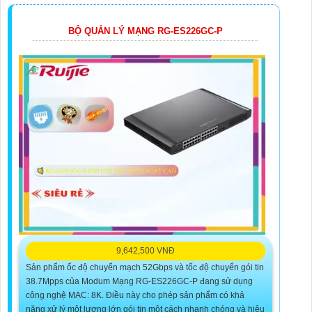
BỘ QUẢN LÝ MẠNG RG-ES226GC-P
9,642,500 VNĐ
Sản phẩm ốc độ chuyển mạch 52Gbps và tốc độ chuyển gói tin
38.7Mpps của Modum Mạng RG-ES226GC-P đang sử dụng
công nghệ MAC: 8K. Điều này cho phép sản phẩm có khả
năng xử lý một lượng lớn gói tin một cách nhanh chóng và hiệu