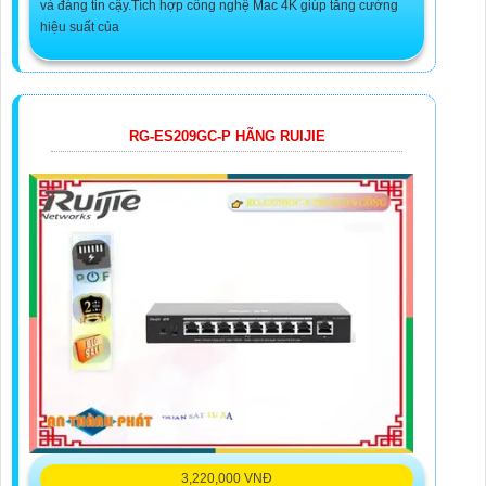
và đáng tin cậy.Tích hợp công nghệ Mac 4K giúp tăng cường
hiệu suất của
RG-ES209GC-P HÃNG RUIJIE
3,220,000 VNĐ