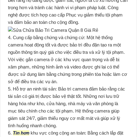
biết rằng họ đang được giám sát, người ta có xu hướng cẩn
trọng hơn và tránh các hành vi vi phạm pháp luật. Công
nghệ được tích hợp cao cấp Phục vụ giảm thiểu tội phạm
và đảm bảo an toàn cho cộng đồng.
4. Cung cấp bằng chứng và chứng cứ: Một hệ thống
camera hoạt động tốt và được bảo trì đều đặn tạo ra một
nguồn thông tin quý giá cho việc điều tra và xử lý tội phạm.
Với việc gắn camera ở các khu vực quan trọng và dễ bị
xâm phạm, những hình ảnh và video được ghi lại có thể
được sử dụng làm bằng chứng trong phiên tòa hoặc làm cơ
sở để điều tra các vụ án.
5. Hỗ trợ an ninh tài sản: Bảo trì camera đảm bảo rằng các
tài sản có giá trị được bảo vệ thật tốt. Những nơi lưu trữ
hàng hóa như kho, cửa hàng, nhà máy và văn phòng là
mục tiêu chính cho các tội phạm. Hệ thống camera giúp
giám sát 24/7, giảm thiểu nguy cơ mất mát và giúp xử lý
tình huống nhanh chóng.
6.
Tin hơn
khu vực công cộng an toàn: Bằng cách lắp đặt