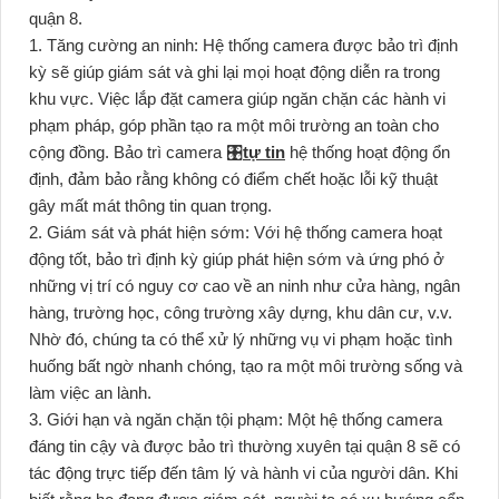
quận 8.
1. Tăng cường an ninh: Hệ thống camera được bảo trì định
kỳ sẽ giúp giám sát và ghi lại mọi hoạt động diễn ra trong
khu vực. Việc lắp đặt camera giúp ngăn chặn các hành vi
phạm pháp, góp phần tạo ra một môi trường an toàn cho
cộng đồng. Bảo trì camera 🎛
tự tin
hệ thống hoạt động ổn
định, đảm bảo rằng không có điểm chết hoặc lỗi kỹ thuật
gây mất mát thông tin quan trọng.
2. Giám sát và phát hiện sớm: Với hệ thống camera hoạt
động tốt, bảo trì định kỳ giúp phát hiện sớm và ứng phó ở
những vị trí có nguy cơ cao về an ninh như cửa hàng, ngân
hàng, trường học, công trường xây dựng, khu dân cư, v.v.
Nhờ đó, chúng ta có thể xử lý những vụ vi phạm hoặc tình
huống bất ngờ nhanh chóng, tạo ra một môi trường sống và
làm việc an lành.
3. Giới hạn và ngăn chặn tội phạm: Một hệ thống camera
đáng tin cậy và được bảo trì thường xuyên tại quận 8 sẽ có
tác động trực tiếp đến tâm lý và hành vi của người dân. Khi