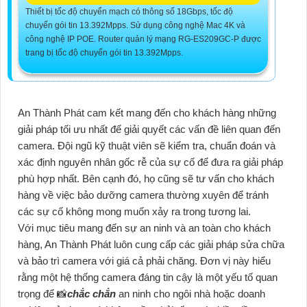
Thiết bị tốc độ chuyển mạch có thông số 18Gbps, tốc độ
chuyển gói tin 13.392Mpps. Sử dụng công nghệ Mac 4K và
công nghệ IP POE. Router quản lý mạng RG-ES209GC-P được
trang bị tốc độ chuyển gói tin 13.392Mpps.
An Thành Phát cam kết mang đến cho khách hàng những
giải pháp tối ưu nhất để giải quyết các vấn đề liên quan đến
camera. Đội ngũ kỹ thuật viên sẽ kiểm tra, chuẩn đoán và
xác định nguyên nhân gốc rễ của sự cố để đưa ra giải pháp
phù hợp nhất. Bên cạnh đó, họ cũng sẽ tư vấn cho khách
hàng về việc bảo dưỡng camera thường xuyên để tránh
các sự cố không mong muốn xảy ra trong tương lai.
Với mục tiêu mang đến sự an ninh và an toàn cho khách
hàng, An Thành Phát luôn cung cấp các giải pháp sửa chữa
và bảo trì camera với giá cả phải chăng. Đơn vị này hiểu
rằng một hệ thống camera đáng tin cậy là một yếu tố quan
trọng để 📸
chắc chắn
an ninh cho ngôi nhà hoặc doanh