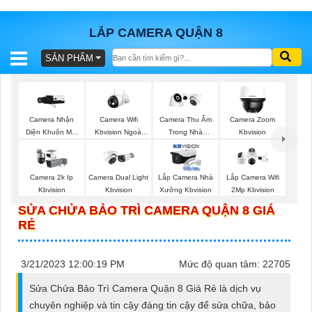
LẮP CAMERA QUẬN 8
SẢN PHẨM
BÁO
GIÁ
TRỌN
GÓI
Camera Nhận
Camera Wifi
Camera Thu Âm
Camera Zoom
Diện Khuôn Mặt
Kbvision Ngoài
Trong Nhà
Kbvision
Kbvision
Trời
Kbvision
SẢN
Camera 2k Ip
Camera Dual Light
Lắp Camera Nhà
Lắp Camera Wifi
Kbvision
Kbvision
Xưởng Kbvision
2Mp Kbvision
PHẨM
SỬA CHỬA BẢO TRÌ CAMERA QUẬN 8 GIÁ
RẺ
TƯ
3/21/2023 12:00:19 PM
Mức độ quan tâm: 22705
VẤN
Sửa Chửa Bảo Trì Camera Quận 8 Giá Rẻ là dịch vụ
LẮP
chuyên nghiệp và tin cậy đáng tin cậy để sửa chữa, bảo