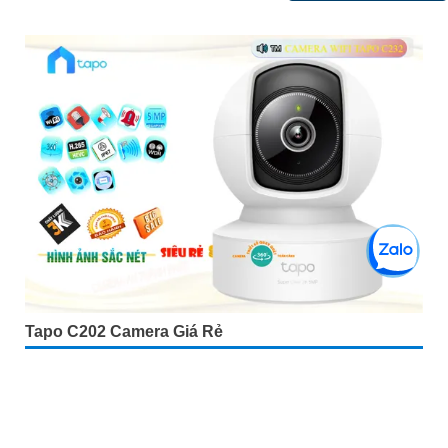
Tapo C202 Camera Giá Rẻ
5%-35%
liên hệ
Camera Tapo C202 là một loại camera giá rẻ nhưng có nhiều
ưu điểm. Với khả năng khe cắm thẻ nhớ Micro SD dung lượng