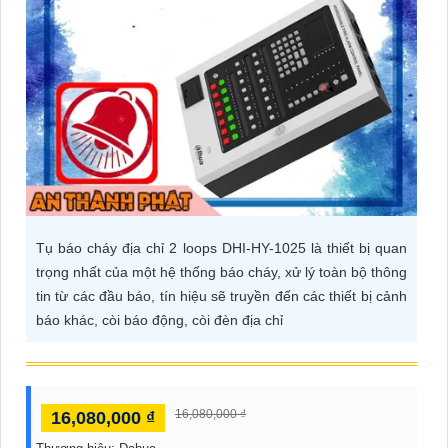
ĐẶT
PHỤ
KIỆN
CAMERA
TƯ
Tụ báo cháy địa chỉ 2 loops DHI-HY-1025 là thiết bị quan
VẤN
trọng nhất của một hệ thống báo cháy, xử lý toàn bộ thông
DỊCH
tin từ các đầu báo, tín hiệu sẽ truyền đến các thiết bị cảnh
VỤ
báo khác, còi báo động, còi đèn địa chỉ
16,080,000 ₫
16,080,000 ₫