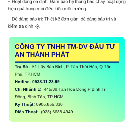
+ Hoạt động ổn định:
Đảm bảo hệ thống báo cháy hoạt động
hiệu quả trong mọi điều kiện môi trường.
+ Dễ dàng bảo trì:
Thiết kế đơn giản, dễ dàng bảo trì và
kiểm tra định kỳ.
CÔNG TY TNHH TM-DV ĐẦU TƯ
AN THÀNH PHÁT
Trụ Sở:
51 Lũy Bán Bích, P. Tân Thới Hòa, Q.Tân
Phú, TP.HCM
Hotline: 0938.11.23.99
Chi Nhánh 1:
445/38 Tân Hòa Đông,P Bình Trị
Đông, Bình Tân, TP HCM
Kỹ Thuật:
0906.855.330
Điện Thoại:
(028) 6688.4949