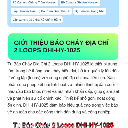
Bộ Camera Chống Trộm Kbvision
Bộ Camera Ghi Âm Kbvision
Lắp Camera Trọn Bộ Độ Phân Giải Ultra Hd
Bộ Camera Trong Nhà
Lắp camera 360 Giá Rẻ Chính Hãng
GIỚI THIỆU BÁO CHÁY ĐỊA CHỈ
2 LOOPS DHI-HY-1025
Tụ Báo Cháy Địa Chỉ 2 Loops DHI-HY-1025
là thiết bị trung
tâm trong hệ thống báo cháy hiện đại, hỗ trợ quản lý lên đến
2 vòng lặp (loops) với công nghệ địa chỉ hóa tiên tiến. Sản
phẩm cho phép kết nối linh hoạt với nhiều thiết bị đầu cuối
như đầu báo khói, nhiệt và nút nhấn khẩn cấp, giúp giám sát
và phát hiện sự cố chính xác. Thiết kế nhỏ gọn, hoạt động
ổn định,
DHI-HY-1025
đảm bảo hiệu quả cao trong việc bảo
vệ an toàn cho các công trình dân dụng và công nghiệp.