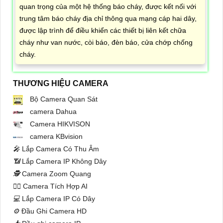
quan trọng của một hệ thống báo cháy, được kết nối với
trung tâm báo cháy địa chỉ thông qua mạng cáp hai dây,
được lập trình để điều khiển các thiết bị liên kết chữa
cháy như van nước, còi báo, đèn báo, cửa chớp chống
cháy.
THƯƠNG HIỆU CAMERA
Bộ Camera Quan Sát
camera Dahua
Camera HIKVISON
camera KBvision
️🎤️
Lắp Camera Có Thu Âm
📶
Lắp Camera IP Không Dây
🕵️
Camera Zoom Quang
🧛‍♀️
Camera Tích Hợp AI
💻
Lắp Camera IP Có Dây
⚙️
Đầu Ghi Camera HD