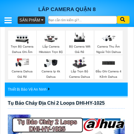
LẮP CAMERA QUẬN 8
SẢN PHẨM
BÁO
GIÁ
TRỌN
Trọn Bộ Camera
Bộ Camera Wifi
Lắp Camera
Camera Thu Âm
GÓI
Dahua Ghi Âm
Giá Rẻ
Hikvision Trọn Bộ
Ngoài Trời Dahua
Camera Dahua
Camera Ip 4k
Lắp Trọn Bộ
Đầu Ghi Camera 4
SẢN
Giá Rẻ
Dahua
Camera Dahua
Kênh Dahua
PHẨM
Thiết Bị Bảo Vệ An Ninh
Tụ Báo Cháy Địa Chỉ 2 Loops DHI-HY-1025
TƯ
VẤN
LẮP