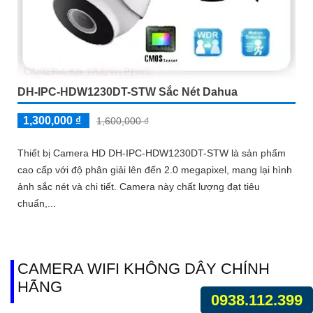
DH-IPC-HDW1230DT-STW Sắc Nét Dahua
1,300,000 ₫
1,600,000 ₫
Thiết bị Camera HD DH-IPC-HDW1230DT-STW là sản phẩm
cao cấp với độ phân giải lên đến 2.0 megapixel, mang lại hình
ảnh sắc nét và chi tiết. Camera này chất lượng đạt tiêu
chuẩn,...
CAMERA WIFI KHÔNG DÂY CHÍNH
HÃNG
0938.112.399