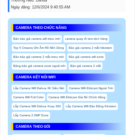
Thương hiệu:
Dahua
Ngày đăng:
12/6/2024 9:40:55 AM
CAMERA THEO CHỨC NĂNG
Bản báo giá camera wifi imou mới
camera quay rõ tem đơn hàng
Top 5 Cmaera Ghi Âm Rõ Nên Dùng
Báo giá camera 2 mắt hikvision
Bản báo giá camera 2 mắt imou mới
Báo giá camera wifi ezviz
Bảng báo giá camera ezviz ngoài trời
Báo giá camera 2 mắt
CAMERA KẾT NỐI WIFI
Lắp Camera Wifi Dahua 3K Siêu Nét
Camera Wifi Ebitcam Ngoài Trời
Camera Wifi Full Color
Camera Wifi Ebitcam Giá Rẻ Chính Hãng
Lắp Camera Wifi Dahua Xoay 360
Lắp Camera Wifi Báo Động Kbvision
Lắp Camera 2.0MP Ezviz
CAMERA THEO GÓI