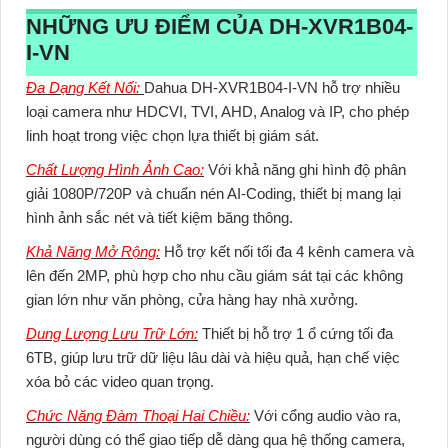
NHỮNG ƯU ĐIỂM CỦA
DH-XVR1B04-
I-VN
Đa Dạng Kết Nối:
Dahua DH-XVR1B04-I-VN hỗ trợ nhiều
loại camera như HDCVI, TVI, AHD, Analog và IP, cho phép
linh hoạt trong việc chọn lựa thiết bị giám sát.
Chất Lượng Hình Ảnh Cao:
Với khả năng ghi hình độ phân
giải 1080P/720P và chuẩn nén AI-Coding, thiết bị mang lại
hình ảnh sắc nét và tiết kiệm băng thông.
Khả Năng Mở Rộng:
Hỗ trợ kết nối tối đa 4 kênh camera và
lên đến 2MP, phù hợp cho nhu cầu giám sát tại các không
gian lớn như văn phòng, cửa hàng hay nhà xưởng.
Dung Lượng Lưu Trữ Lớn:
Thiết bị hỗ trợ 1 ổ cứng tối đa
6TB, giúp lưu trữ dữ liệu lâu dài và hiệu quả, hạn chế việc
xóa bỏ các video quan trọng.
Chức Năng Đàm Thoại Hai Chiều:
Với cổng audio vào ra,
người dùng có thể giao tiếp dễ dàng qua hệ thống camera,