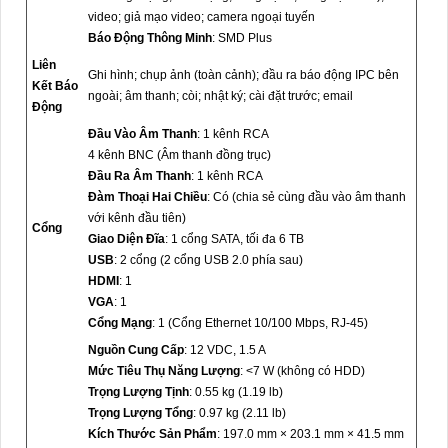
video; giả mạo video; camera ngoại tuyến
Báo Động Thông Minh
: SMD Plus
Liên
Ghi hình; chụp ảnh (toàn cảnh); đầu ra báo động IPC bên
Kết Báo
ngoài; âm thanh; còi; nhật ký; cài đặt trước; email
Động
Đầu Vào Âm Thanh
: 1 kênh RCA
4 kênh BNC (Âm thanh đồng trục)
Đầu Ra Âm Thanh
: 1 kênh RCA
Đàm Thoại Hai Chiều
: Có (chia sẻ cùng đầu vào âm thanh
với kênh đầu tiên)
Cổng
Giao Diện Đĩa
: 1 cổng SATA, tối đa 6 TB
USB
: 2 cổng (2 cổng USB 2.0 phía sau)
HDMI
: 1
VGA
: 1
Cổng Mạng
: 1 (Cổng Ethernet 10/100 Mbps, RJ-45)
Nguồn Cung Cấp
: 12 VDC, 1.5 A
Mức Tiêu Thụ Năng Lượng
: <7 W (không có HDD)
Trọng Lượng Tịnh
: 0.55 kg (1.19 lb)
Trọng Lượng Tổng
: 0.97 kg (2.11 lb)
Kích Thước Sản Phẩm
: 197.0 mm × 203.1 mm × 41.5 mm