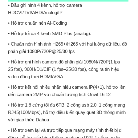
• Đầu ghi hình 4 kênh, hỗ trợ camera
HDCVI/TVI/AHD/Analog/IP
• Hỗ trợ chuẩn nén AI-Coding
• Hỗ trợ tối đa 4 kênh SMD Plus (analog).
• Chuẩn nén hình ảnh H265+/H265 với hai luồng dữ liệu, độ
phân giải 1080P/720P@25/30 fps
• Hỗ trợ ghi hình camera độ phân giải 1080N/720P(1 fps –
25 fps), 960H/D1/CIF (1 fps–25/30 fps), cổng ra tín hiệu
video đồng thời HDMI/VGA
• Hỗ trợ kết nối nhiều nhãn hiệu camera IP(4+1), hỗ trợ lên
đến camera 2MP với chuẩn tương tích Onvif 16.12
• Hỗ trợ 1 ổ cứng tối đa 6TB, 2 cổng usb 2.0, 1 cổng mạng
RJ45(100Mbps), hỗ trợ điều kiển quay quét 3D thông minh
với giao thức Dahua
• Hỗ trợ xem lại và trực tiếp qua mạng máy tính thiết bị di
động, hỗ trợ cấu hình thông minh qua P2P, 1 cổng audio