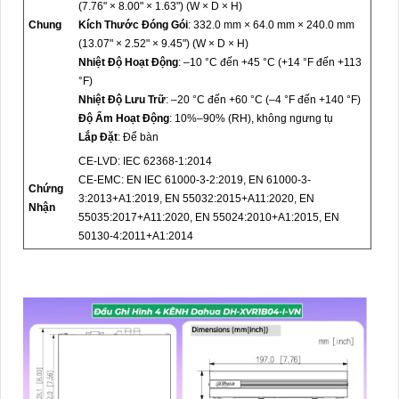
(7.76" × 8.00" × 1.63") (W × D × H)
Chung
Kích Thước Đóng Gói
: 332.0 mm × 64.0 mm × 240.0 mm
(13.07" × 2.52" × 9.45") (W × D × H)
Nhiệt Độ Hoạt Động
: –10 °C đến +45 °C (+14 °F đến +113
°F)
Nhiệt Độ Lưu Trữ
: –20 °C đến +60 °C (–4 °F đến +140 °F)
Độ Ẩm Hoạt Động
: 10%–90% (RH), không ngưng tụ
Lắp Đặt
: Để bàn
CE-LVD: IEC 62368-1:2014
CE-EMC: EN IEC 61000-3-2:2019, EN 61000-3-
Chứng
3:2013+A1:2019, EN 55032:2015+A11:2020, EN
Nhận
55035:2017+A11:2020, EN 55024:2010+A1:2015, EN
50130-4:2011+A1:2014