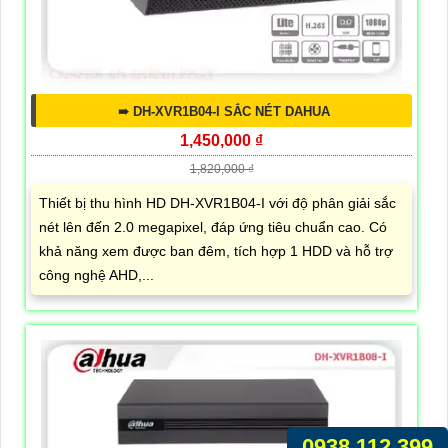
➠ DH-XVR1B04-I SẮC NÉT DAHUA
1,450,000 ₫
1,820,000 ₫
Thiết bị thu hình HD DH-XVR1B04-I với độ phân giải sắc
nét lên đến 2.0 megapixel, đáp ứng tiêu chuẩn cao. Có
khả năng xem được ban đêm, tích hợp 1 HDD và hỗ trợ
công nghệ AHD,...
0938.112.399