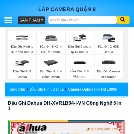
LẮP CAMERA QUẬN 8
SẢN PHẨM
BÁO
GIÁ
TRỌN
Đầu Ghi Hình Ip
Đầu Ghi 8 Kênh
Đầu Ghi Camera
Đầu Ghi 2 HDD
GÓI
32 Kênh Dahua
Giá Rẻ Dahua
Ip 4k Dahua
Dahua
Đầu Ghi Hình
Đầu Ghi PoE
Đầu Thu Hình 4
Đầu Ghi Camera
SẢN
Visioncop
Dahua
Kênh Dahua
Hdparagon
PHẨM
Trang Chủ
Đầu Ghi Hình Dahua
Camera Dahua Full Hd 1080P
Đầu Ghi Dahua DH-XVR1B04-I-VN Công Nghệ 5 In
1
TƯ
VẤN
LẮP