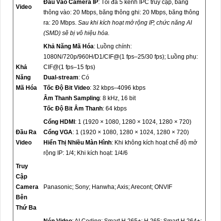
Đầu Vào Camera IP
: Tối đa 5 kênh IPC truy cập, băng
Video
thông vào: 20 Mbps, băng thông ghi: 20 Mbps, băng thông
ra: 20 Mbps.
Sau khi kích hoạt mở rộng IP, chức năng AI
(SMD) sẽ bị vô hiệu hóa.
Khả Năng Mã Hóa
: Luồng chính:
1080N/720p/960H/D1/CIF@(1 fps–25/30 fps); Luồng phụ:
Khả
CIF@(1 fps–15 fps)
Năng
Dual-stream
: Có
Mã Hóa
Tốc Độ Bit Video
: 32 kbps–4096 kbps
Âm Thanh Sampling
: 8 kHz, 16 bit
Tốc Độ Bit Âm Thanh
: 64 kbps
Cổng HDMI
: 1 (1920 × 1080, 1280 × 1024, 1280 × 720)
Đầu Ra
Cổng VGA
: 1 (1920 × 1080, 1280 × 1024, 1280 × 720)
Video
Hiển Thị Nhiều Màn Hình
: Khi không kích hoạt chế độ mở
rộng IP: 1/4; Khi kích hoạt: 1/4/6
Truy
Cập
Camera
Panasonic; Sony; Hanwha; Axis; Arecont; ONVIF
Bên
Thứ Ba
Nén Video
: AI Coding; Smart H.265+; H.265; Smart H.264+;