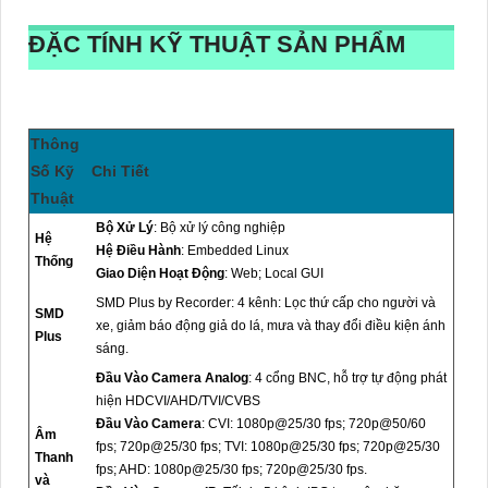
ĐẶC TÍNH KỸ THUẬT SẢN PHẨM
Thông
Số Kỹ
Chi Tiết
Thuật
Bộ Xử Lý
: Bộ xử lý công nghiệp
Hệ
Hệ Điều Hành
: Embedded Linux
Thống
Giao Diện Hoạt Động
: Web; Local GUI
SMD Plus by Recorder: 4 kênh: Lọc thứ cấp cho người và
SMD
xe, giảm báo động giả do lá, mưa và thay đổi điều kiện ánh
Plus
sáng.
Đầu Vào Camera Analog
: 4 cổng BNC, hỗ trợ tự động phát
hiện HDCVI/AHD/TVI/CVBS
Đầu Vào Camera
: CVI: 1080p@25/30 fps; 720p@50/60
Âm
fps; 720p@25/30 fps; TVI: 1080p@25/30 fps; 720p@25/30
Thanh
fps; AHD: 1080p@25/30 fps; 720p@25/30 fps.
và