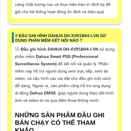
cứng chất lượng cao và thực hiện bảo trì định kỳ để
giữ cho hệ thống hoạt động ổn định và hiệu quả.
‼️ ĐẦU GHI HÌNH DAHUA DH-XVR1B04-I-VN SỬ
DỤNG PHẦN MỀM KẾT NỐI NÀO ?
❤️‍💋‍
Đầu ghi hình DAHUA DH-XVR1B04-I-VN
sử dụng
phần mềm
Dahua Smart PSS (Professional
Surveillance System)
để kết nối và quản lý. Phần
mềm này hỗ trợ người dùng xem trực tiếp, xem lại
video, và cấu hình các cài đặt cho đầu ghi một cách
dễ dàng. Ngoài ra, sản phẩm cũng hỗ trợ ứng dụng
di động
Dahua DMSS
, giúp người dùng theo dõi hình
ảnh và video từ xa qua điện thoại thông minh.
NHỮNG SẢN PHẨM ĐẦU GHI
BÁN CHẠY CÓ THỂ THAM
KHẢO