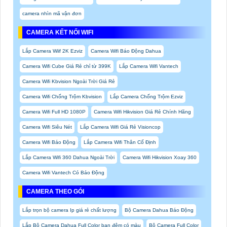
camera nhìn mã vận đơn
CAMERA KẾT NỐI WIFI
Lắp Camera Wiif 2K Ezviz
Camera Wifi Báo Động Dahua
Camera Wifi Cube Giá Rẻ chỉ từ 399K
Lắp Camera Wifi Vantech
Camera Wifi Kbvision Ngoài Trời Giá Rẻ
Camera Wifi Chống Trộm Kbvision
Lắp Camera Chống Trộm Ezviz
Camera Wifi Full HD 1080P
Camera Wifi Hikvision Giá Rẻ Chính Hãng
Camera Wifi Siêu Nét
Lắp Camera Wifi Giá Rẻ Visioncop
Camera Wifi Báo Động
Lắp Camera Wifi Thân Cố Định
Lắp Camera Wifi 360 Dahua Ngoài Trời
Camera Wifi Hikvision Xoay 360
Camera Wifi Vantech Có Báo Động
CAMERA THEO GÓI
Lắp trọn bộ camera Ip giá rẻ chất lượng
Bộ Camera Dahua Báo Động
Lắp Bộ Camera Dahua Full Color ban đêm có màu
Bộ Camera Full Color