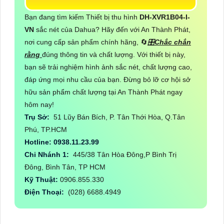
Bạn đang tìm kiếm Thiết bị thu hình
DH-XVR1B04-I-
VN
sắc nét của Dahua? Hãy đến với An Thành Phát,
nơi cung cấp sản phẩm chính hãng, 🔄
🎛
Chắc chắn
rằng
đúng thông tin và chất lượng. Với thiết bị này,
bạn sẽ trải nghiệm hình ảnh sắc nét, chất lượng cao,
đáp ứng mọi nhu cầu của bạn. Đừng bỏ lỡ cơ hội sở
hữu sản phẩm chất lượng tại An Thành Phát ngay
hôm nay!
Trụ Sở:
51 Lũy Bán Bích, P. Tân Thới Hòa, Q.Tân
Phú, TP.HCM
Hotline: 0938.11.23.99
Chi Nhánh 1:
445/38 Tân Hòa Đông,P Bình Trị
Đông, Bình Tân, TP HCM
Kỹ Thuật:
0906.855.330
Điện Thoại:
(028) 6688.4949