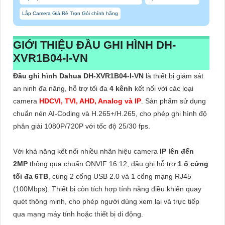
Lắp Camera Giá Rẻ Trọn Gói chính hãng
GIỚI THIỆU ĐẦU GHI HÌNH DH-
XVR1B04-I-VN
Đầu ghi hình Dahua DH-XVR1B04-I-VN
là thiết bị giám sát
an ninh đa năng, hỗ trợ tối đa
4 kênh
kết nối với các loại
camera
HDCVI, TVI, AHD, Analog và IP
. Sản phẩm sử dụng
chuẩn nén AI-Coding và H.265+/H.265, cho phép ghi hình độ
phân giải 1080P/720P với tốc độ 25/30 fps.
Với khả năng kết nối nhiều nhãn hiệu camera
IP lên đến
2MP
thông qua chuẩn ONVIF 16.12, đầu ghi hỗ trợ
1 ổ cứng
tối đa 6TB
, cùng 2 cổng USB 2.0 và 1 cổng mạng RJ45
(100Mbps). Thiết bị còn tích hợp tính năng điều khiển quay
quét thông minh, cho phép người dùng xem lại và trực tiếp
qua mạng máy tính hoặc thiết bị di động.