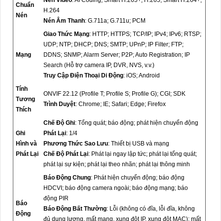
Chuẩn
H.264
Nén
Nén Âm Thanh
: G.711a; G.711u; PCM
Giao Thức Mạng
: HTTP; HTTPS; TCP/IP; IPv4; IPv6; RTSP;
UDP; NTP; DHCP; DNS; SMTP; UPnP; IP Filter; FTP;
Mạng
DDNS; SNMP; Alarm Server; P2P; Auto Registration; IP
Search (Hỗ trợ camera IP, DVR, NVS, v.v.)
Truy Cập Điện Thoại Di Động
: iOS; Android
Tính
ONVIF 22.12 (Profile T; Profile S; Profile G); CGI; SDK
Tương
Trình Duyệt
: Chrome; IE; Safari; Edge; Firefox
Thích
Chế Độ Ghi
: Tổng quát; báo động; phát hiện chuyển động
Ghi
Phát Lại
: 1/4
Hình và
Phương Thức Sao Lưu
: Thiết bị USB và mạng
Phát Lại
Chế Độ Phát Lại
: Phát lại ngay lập tức; phát lại tổng quát;
phát lại sự kiện; phát lại theo nhãn; phát lại thông minh
Báo Động Chung
: Phát hiện chuyển động; báo động
HDCVI; báo động camera ngoài; báo động mạng; báo
động PIR
Báo
Báo Động Bất Thường
: Lỗi (không có đĩa, lỗi đĩa, không
Động
đủ dung lượng, mất mạng, xung đột IP, xung đột MAC); mất