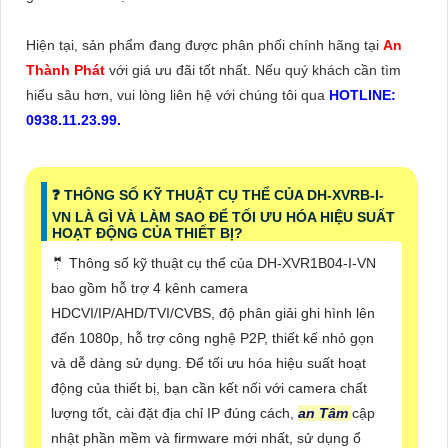
Hiện tại, sản phẩm đang được phân phối chính hãng tại
An
Thành Phát
với giá ưu đãi tốt nhất. Nếu quý khách cần tìm
hiểu sâu hơn, vui lòng liên hệ với chúng tôi qua
HOTLINE:
0938.11.23.99.
❓ THÔNG SỐ KỸ THUẬT CỤ THỂ CỦA DH-XVRB-I-
VN LÀ GÌ VÀ LÀM SAO ĐỂ TỐI ƯU HÓA HIỆU SUẤT
HOẠT ĐỘNG CỦA THIẾT BỊ?
🤵 Thông số kỹ thuật cụ thể của DH-XVR1B04-I-VN
bao gồm hỗ trợ 4 kênh camera
HDCVI/IP/AHD/TVI/CVBS, độ phân giải ghi hình lên
đến 1080p, hỗ trợ công nghệ P2P, thiết kế nhỏ gọn
và dễ dàng sử dụng. Để tối ưu hóa hiệu suất hoạt
động của thiết bị, bạn cần kết nối với camera chất
lượng tốt, cài đặt địa chỉ IP đúng cách,
an Tâm
cập
nhật phần mềm và firmware mới nhất, sử dụng ổ