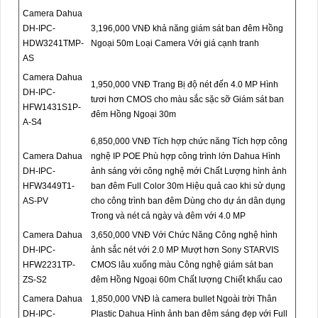
Camera Dahua
DH-IPC-
3,196,000 VNĐ khả năng giám sát ban đêm Hồng
HDW3241TMP-
Ngoại 50m Loại Camera Với giá cạnh tranh
AS
Camera Dahua
1,950,000 VNĐ Trang Bị độ nét đến 4.0 MP Hình
DH-IPC-
tươi hơn CMOS cho màu sắc sặc sỡ Giám sát ban
HFW1431S1P-
đêm Hồng Ngoại 30m
A-S4
6,850,000 VNĐ Tích hợp chức năng Tích hợp công
Camera Dahua
nghệ IP POE Phù hợp công trình lớn Dahua Hình
DH-IPC-
ảnh sáng với công nghệ mới Chất Lượng hình ảnh
HFW3449T1-
ban đêm Full Color 30m Hiệu quả cao khi sử dụng
AS-PV
cho công trình ban đêm Dùng cho dự án dân dụng
Trong và nét cả ngày và đêm với 4.0 MP
Camera Dahua
3,650,000 VNĐ Với Chức Năng Công nghệ hình
DH-IPC-
ảnh sắc nét với 2.0 MP Mượt hơn Sony STARVIS
HFW2231TP-
CMOS lâu xuống màu Công nghệ giám sát ban
ZS-S2
đêm Hồng Ngoại 60m Chất lượng Chiết khấu cao
Camera Dahua
1,850,000 VNĐ là camera bullet Ngoài trời Thân
DH-IPC-
Plastic Dahua Hình ảnh ban đêm sáng đẹp với Full