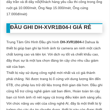
dây trần và đi dây nổi(Khách hàng yêu cầu thi công trong ống
ruột gà 10.000/mét, Ống Nẹp 15.000/mét, Ống cứng
17.000đ/mét)
ĐẦU GHI
DH-XVR1B04-I
GIÁ RẺ
Trung Tâm Ghi Hình Đầu ghi hình
DH-XVR1B04-I
Dahua là
thiết bị giúp bạn ghi lại hình ảnh từ camera an ninh một cách
chất lượng cao và tiện lợi. Với dịch vụ tốt và chiết khấu cao,
đây thực sự là một lựa chọn đáng tin cậy cho nhu cầu giám
sát của bạn.
Thiết bị này sử dụng công nghệ mới nhất và có giá thành
phải chăng. Nó được trang bị ổ cứng với dung lượng lên đến
6TB, cho phép lưu trữ dữ liệu trong thời gian dài hơn. Đầu ghi
cũng hỗ trợ công nghệ giám sát ban đêm, Hoàn toàn tin cậy
bạn có hình ảnh rõ nét ngay cả trong điều kiện ánh sáng yếu.
Với chức năng ưu việt của công nghệ AI, đây là một thiết bị lý
tưởng cho các dự án chuyên dụng. thiết bị này còn được thiết