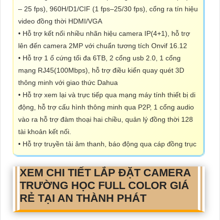
– 25 fps), 960H/D1/CIF (1 fps–25/30 fps), cổng ra tín hiệu
video đồng thời HDMI/VGA
• Hỗ trợ kết nối nhiều nhãn hiệu camera IP(4+1), hỗ trợ
lên đến camera 2MP với chuẩn tương tích Onvif 16.12
• Hỗ trợ 1 ổ cứng tối đa 6TB, 2 cổng usb 2.0, 1 cổng
mạng RJ45(100Mbps), hỗ trợ điều kiển quay quét 3D
thông minh với giao thức Dahua
• Hỗ trợ xem lại và trực tiếp qua mạng máy tính thiết bị di
động, hỗ trợ cấu hình thông minh qua P2P, 1 cổng audio
vào ra hỗ trợ đàm thoại hai chiều, quản lý đồng thời 128
tài khoản kết nối.
• Hỗ trợ truyền tải âm thanh, báo động qua cáp đồng trục
XEM CHI TIẾT
LẮP ĐẶT CAMERA
TRƯỜNG HỌC FULL COLOR GIÁ
RẺ
TẠI AN THÀNH PHÁT