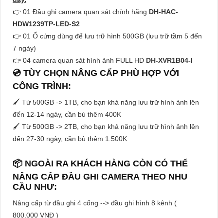
👉 01 Đầu ghi camera quan sát chính hãng
DH-HAC-
HDW1239TP-LED-S2
👉 01 Ổ cứng dùng để lưu trữ hình 500GB (lưu trữ tầm 5 đến
7 ngày)
👉 04 camera quan sát hình ảnh FULL HD
DH-XVR1B04-I
💿 TÙY CHỌN NÂNG CẤP PHÙ HỢP VỚI
CÔNG TRÌNH:
🖌 Từ 500GB -> 1TB, cho bạn khả năng lưu trữ hình ảnh lên
đến 12-14 ngày, cần bù thêm 400K
🖌 Từ 500GB -> 2TB, cho bạn khả năng lưu trữ hình ảnh lên
đến 27-30 ngày, cần bù thêm 1.500K
📦 NGOÀI RA KHÁCH HÀNG CÒN CÓ THỂ
NÂNG CẤP ĐẦU GHI CAMERA THEO NHU
CẦU NHƯ:
Nâng cấp từ đầu ghi 4 cổng --> đầu ghi hình 8 kênh (
800.000 VNĐ )