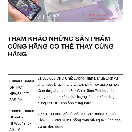
THAM KHẢO NHỮNG SẢN PHẨM
CŨNG HÃNG CÓ THỂ THAY CÙNG
HÃNG
11,500,000 VNĐ Chất Lượng Hình Dahua Dịch vụ
Camera Dahua
chăm sóc khách hàng tốt sản phẩm có giá phù hợp
DH-IPC-
Xem được ban đêm Full Color 50m Phù hợp cho
HFW3849T1-
công trình ban đêm chất lượng tốt ban đêm Ứng
ZAS-PV
dụng IP POE Hình ảnh trung thực
Camera Dahua
7,550,000 VNĐ độ nét đến 8.0 MP Dahua Xem ban
DH-IPC-
đêm Full Color 30m Chống trộm hiệu quả Dùng cho
HFW3849T1-
dự án dân dụng
AS-PV