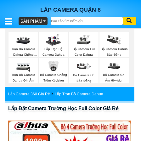
LẮP CAMERA QUẬN 8
SẢN PHẨM
BÁO
GIÁ
TRỌN
Trọn Bộ Camera
Bộ Camera Full
Lắp Trọn Bộ
Bộ Camera Dahua
GÓI
Dahua Chống
Color Dahua
Camera Dahua
Báo Động
Trộm
Trọn Bộ Camera
Bộ Camera Chống
Bộ Camera Ghi
Bộ Camera Có
SẢN
Dahua Ghi Âm
Trộm Kbvision
Âm Hikvision
Báo Đông
PHẨM
Lắp Camera 360 Giá Rẻ
Lắp Trọn Bộ Camera Dahua
Lắp Đặt Camera Trường Học Full Color Giá Rẻ
TƯ
VẤN
LẮP