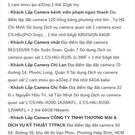
1 cam imou ipc-a32ep,1 thê 32gb my
-
Khách Lắp Camera bệnh viên phạm ngọc thach
Địa
điểm lăp đặt camera 120 hồng bàng,phường chợ lớn , Tp Hồ
Chí Minh Sử dụng
Dịch vụ camera quan sát
1 camera ezviz
CS-H6c(PrO 3mp). , 1 thẻ nhớ 64gb KBVISION 64GB
-
Khách Lắp Camera nhật
Địa điểm lăp đặt camera
861/165/68 Trần Xuân Soạn, Quận 7 Sử dụng
Dịch vụ
camera quan sát
1 CS-H6c-R105-1L3WF + 1 thẻ 64gb kbt
-
Khách Lắp Camera Chị Lan
Địa điểm lăp đặt camera 70
đường 14, Phước Long, Quận 9 Sử dụng
Dịch vụ camera
quan sát
2 cam imou ipc-a32ep,2 thẻ nhớ 64Gb kabe
-
Khách Lắp Camera Chị Trân
Địa điểm lăp đặt camera 32
lô c Nguyễn Hữu Trí, xã Tân Nhựt Sử dụng
Dịch vụ camera
quan sát
1 CS-H8c-R200-1K3WKFL, 1 CS-H8c-R200-
1J5WKFL + 2 thẻ 64GB Hiksemi
-
Khách Lắp Camera CÔNG TY TNHH THƯƠNG MẠI &
DỊCH VỤ KỸ THUẬT TTPACK
Địa điểm lăp đặt camera Số
54, đường 36, khu đô thị Vạn Phúc, Phường Hiệp Bình, HCM