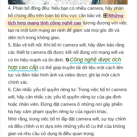
4. Phân bố đồng đều: Nếu bạn có nhiều camera, hãy phân
bố chúng đều trên toàn bộ khu vực cần bảo vệ. 🎛
Những
tích hợp mang tính công nghệ cao
tương đương với việc
tạo ra một lưới mạng an ninh để giám sát mọi góc độ và
diện tích trong không gian.
5. Bảo vệ kết nối: Khi bố trí camera wifi, hãy đảm bảo rằng
các thiết bị camera đã được kết nối đúng với mạng wifi và
Công nghệ được tích
có tín hiệu mạnh và ổn định. 🔄
hợp cao cấp
có thể giúp truyền tải dữ liệu một cách liên
tục và đảm bảo hình ảnh và video được ghi lại một cách
chính xác.
6. Cân nhắc yếu tố quyền riêng tư: Trong việc bố trí camera
wifi, hãy cân nhắc các yếu tố quyền riêng tư của gia đình
hoặc nhân viên. Đừng đặt camera ở những nơi gây phiền
hà hay xâm phạm quyền riêng tư của người khác.
Nhớ rằng, trong việc bố trí lắp đặt camera wifi, sự tùy chỉnh
và điều chỉnh vị trí dựa trên những yếu tố cụ thể của không
gian và nhu cầu sử dụng là điều quan trọng.