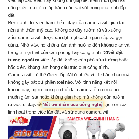
việc lắp đặt. Việc này không chỉ giúp tiết kiệm thời gian và
công sức mà còn giúp tránh các sai sót trong quá trình lắp
đặt.
Bên cạnh đó, việc hạn chế đi dây của camera wifi giúp tạo
nên tính thẩm mỹ cao. Không có dây rườm rà và xuống
xấu, camera wifi được cài đặt một cách ngăn nắp và gọn
gàng. Nhờ vậy, nó không làm ảnh hưởng đến không gian và
trang trí nội thất của căn phòng hay công trình. ⚒
Nét đặt
trưng ngoài ra
việc lắp đặt không cần phá sửa tường hoặc
hốc điện, không làm hỏng cấu trúc của công trình.
Camera wifi có thể được lắp đặt ở nhiều vị trí khác nhau mà
không gây bất cứ phiền toái nào. Với tính năng kết nối
không dây, người dùng có thể đặt camera ở nơi mà họ
muốn giám sát hoặc không gian hẹp mà không cần rườm
rà việc đi dây. 💎
Nét ưu điểm của công nghệ
tạo nên sự
linh hoạt trong việc lắp đặt và sử dụng camera wifi.