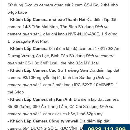
Sử dụng
Dịch vụ camera quan sát
2 cam CS-H6c, 2 thẻ nhớ
64gb kabe
-
Khách Lắp Camera nhà báoThanh Hải
Địa điểm lăp đặt
camera 14/8 Trần Mai Ninh, Tân Bình Sử dụng
Dịch vụ
camera quan sát
1 đầu ghi imou NVR-N110-A80E, 1 ổ cứng
1Tb seagate Kiệt Phát
-
Khách Lắp Camera
Địa điểm lăp đặt camera 173/170/2 An
Dương Vương, An Lạc, Bình Tân Sử dụng
Dịch vụ camera
quan sát
CS-H8c 3MP 1cai , the nho 32g MY 1cai
-
Khách Lắp Camera Cao Su Trường Sơn
Địa điểm lăp đặt
camera 93/10F nguyễn thị tú, bình tân Sử dụng
Dịch vụ
camera quan sát
1 cam 2 mắt imou IPC-S2XP-10M0WED, 1
thẻ 64gb
-
Khách Lắp Camera chị Kim Anh
Địa điểm lăp đặt camera
85-88 đường 390 Ấp Trảng Lắm, Củ Chi Sử dụng
Dịch vụ
camera quan sát
1 cam ezviz cs-h6c,1 thẻ 32gb my
-
Khách Lắp Camera Công ty vnwall
Địa điểm lăp đặt
0938.112.399
camera 654 ĐƯỜNG SỐ 1, KDC VĨNH LỘC, BÌNH TÂN Sử