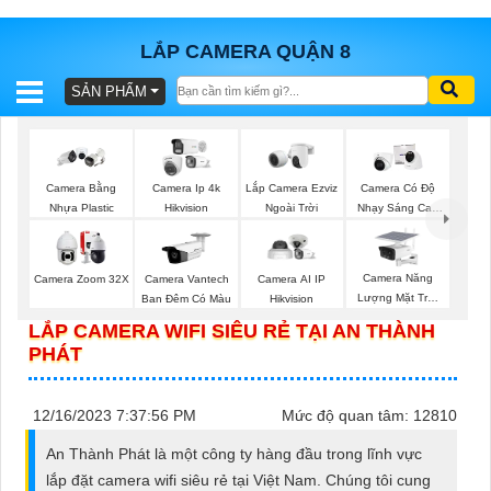
LẮP CAMERA QUẬN 8
SẢN PHẨM
BÁO
GIÁ
TRỌN
GÓI
Lắp Camera Ezviz
Camera Bằng
Camera Ip 4k
Camera Có Độ
Ngoài Trời
Nhựa Plastic
Hikvision
Nhạy Sáng Cao
Kbvision
SẢN
Camera Năng
Camera Zoom 32X
Camera Vantech
Camera AI IP
Lượng Mặt Trời
Ban Đêm Có Màu
Hikvision
PHẨM
Dahua
LẮP CAMERA WIFI SIÊU RẺ TẠI AN THÀNH
PHÁT
TƯ
12/16/2023 7:37:56 PM
Mức độ quan tâm: 12810
VẤN
An Thành Phát là một công ty hàng đầu trong lĩnh vực
LẮP
lắp đặt camera wifi siêu rẻ tại Việt Nam. Chúng tôi cung