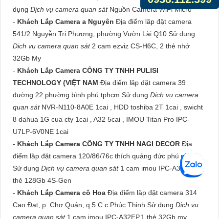
dụng
Dịch vụ camera quan sát
Nguồn Camera WiFi Micro
-
Khách Lắp Camera a Nguyên
Địa điểm lăp đặt camera
541/2 Nguyễn Tri Phương, phường Vườn Lài Q10 Sử dụng
Dịch vụ camera quan sát
2 cam ezviz CS-H6C, 2 thẻ nhớ
32Gb My
-
Khách Lắp Camera CÔNG TY TNHH PULISI
TECHNOLOGY (VIỆT NAM
Địa điểm lăp đặt camera 39
đường 22 phường bình phú tphcm Sử dụng
Dịch vụ camera
quan sát
NVR-N110-8A0E 1cai , HDD toshiba 2T 1cai , swicht
8 dahua 1G cua cty 1cai , A32 5cai , IMOU Titan Pro IPC-
U7LP-6V0NE 1cai
-
Khách Lắp Camera CÔNG TY TNHH NAGI DECOR
Địa
điểm lăp đặt camera 120/86/76c thích quảng đức phú nhuận
Sử dụng
Dịch vụ camera quan sát
1 cam imou IPC-A32EP, 1
thẻ 128Gb 4S-Gen
-
Khách Lắp Camera cô Hoa
Địa điểm lăp đặt camera 314
Cao Đạt, p. Chợ Quán, q.5 C.c Phúc Thịnh Sử dụng
Dịch vụ
camera quan sát
1 cam imou IPC-A32EP,1 thẻ 32Gb my