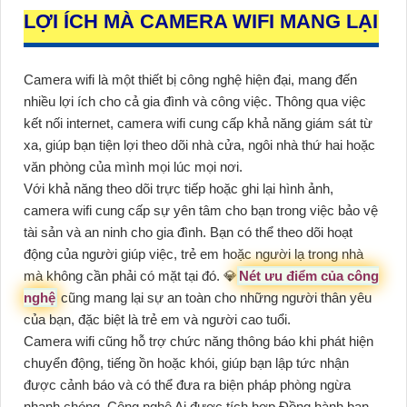
LỢI ÍCH MÀ CAMERA WIFI MANG LẠI
Camera wifi là một thiết bị công nghệ hiện đại, mang đến
nhiều lợi ích cho cả gia đình và công việc. Thông qua việc
kết nối internet, camera wifi cung cấp khả năng giám sát từ
xa, giúp bạn tiện lợi theo dõi nhà cửa, ngôi nhà thứ hai hoặc
văn phòng của mình mọi lúc mọi nơi.
Với khả năng theo dõi trực tiếp hoặc ghi lại hình ảnh,
camera wifi cung cấp sự yên tâm cho bạn trong việc bảo vệ
tài sản và an ninh cho gia đình. Bạn có thể theo dõi hoạt
động của người giúp việc, trẻ em hoặc người lạ trong nhà
mà không cần phải có mặt tại đó. 💎
Nét ưu điểm của công
nghệ
cũng mang lại sự an toàn cho những người thân yêu
của bạn, đặc biệt là trẻ em và người cao tuổi.
Camera wifi cũng hỗ trợ chức năng thông báo khi phát hiện
chuyển động, tiếng ồn hoặc khói, giúp bạn lập tức nhận
được cảnh báo và có thể đưa ra biện pháp phòng ngừa
nhanh chóng. Công nghệ Ai được tích hợp Đồng hành bạn