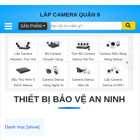
LẮP CAMERA QUẬN 8
SẢN PHẨM
BÁO
GIÁ
TRỌN
GÓI
Trọn Bộ Camera
Lắp Camera
Bộ Camera
Camera Siêu Nhạy
Dahua Ghi Âm
Kbvision Trọn Gói
Chuyên Dụng
Sáng Dahua
SẢN
Đầu Thu Hình 4
Camera Dahua
Camera Dahua
Lắp Camera
Kênh Dahua
Công Nghệ Ai
Ultra 2K
Dahua H.265+
PHẨM
THIẾT BỊ BẢO VỆ AN NINH
TƯ
VẤN
LẮP