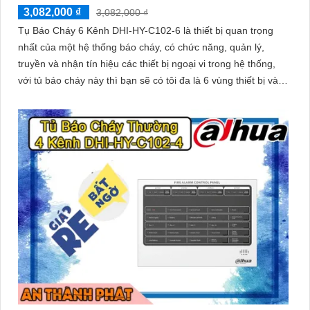
3,082,000 ₫
3,082,000 ₫
Tụ Báo Cháy 6 Kênh DHI-HY-C102-6 là thiết bị quan trọng
nhất của một hệ thống báo cháy, có chức năng, quản lý,
truyền và nhận tín hiệu các thiết bị ngoại vi trong hệ thống,
với tủ báo cháy này thì bạn sẽ có tôi đa là 6 vùng thiết bị và
thêm 25 thiết bị ngoại vi mỗi vùng, có pin dự phòng khi hệ
thống mất điện 2x pin 12V/5Ah.