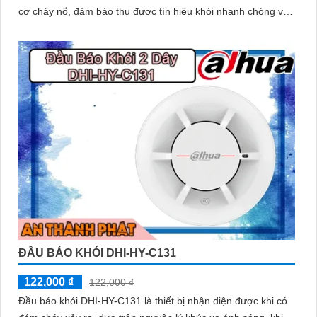
cơ cháy nổ, đảm bảo thu được tín hiệu khói nhanh chóng và
hiệu quả.
ĐẦU BÁO KHÓI DHI-HY-C131
122,000 ₫
122,000 ₫
Đầu báo khói DHI-HY-C131 là thiết bị nhận diện được khi có