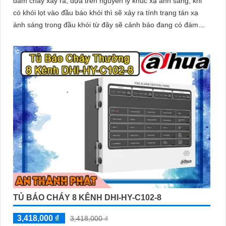
đám cháy xảy ra, dựa trên nguyên lý khúc xạ ánh sáng, khi
có khói lọt vào đầu báo khói thì sẽ xảy ra tính trạng tán xạ
ánh sáng trong đầu khói từ đây sẽ cảnh báo đang có đám
cháy xảy ra.
TỦ BÁO CHÁY 8 KÊNH DHI-HY-C102-8
3,418,000 ₫
3,418,000 ₫