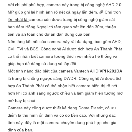
Với chi phí phù hợp, camera này trang bị công nghệ AHD 2.0
MP giúp ghi lại hình ảnh rõ nét cả ngày lẫn đêm. 🌈
Chú trọn
lớn nhất là
camera còn được trang bị công nghệ giám sát
ban đêm Hồng Ngoại có tầm quan sát lên đến 30m, thuận
tiện và an toàn cho dự án dân dụng của bạn.
Nền tảng kết nối của camera này rất đa dạng, bao gồm AHD,
CVI, TVI và BCS. Công nghệ Ai được tích hợp An Thành Phát
có thể nhận biết camera tương thích với nhiều hệ thống và
giúp bạn dễ dàng sử dụng và lắp đặt.
Một tính năng đặc biệt của camera Vantech AHD
VPH-201DA
là trang bị chống ngược sáng DWDR. Công nghệ Ai được tích
hợp An Thành Phát có thể nhận biết camera hiển thị rõ nét
hơn khi có ánh sáng ngược chiều và làm giảm hiện tượng mờ
mờ hay bị chói.
Camera này cũng được thiết kế dạng Dome Plastic, có ưu
điểm là thu hình ổn định và có độ bền cao. Với những đặc
tính này, đây là một camera chuyên dụng phù hợp cho gia
đình của bạn.