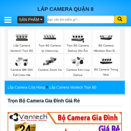
LẮP CAMERA QUẬN 8
SẢN PHẨM
BÁO
GIÁ
TRỌN
Lắp Camera
Trọn Bộ Camera
Trọn Bộ Camera
Bộ Camera
GÓI
Vantech Trọn Bộ
Ip Visioncop
Dahua Ghi Âm
Hikvision Ban Đêm
Có Màu
Bộ Camera Trong
Camera Wifi 360
Camera Zoom Xa
Camera Kim Loại
SẢN
Nhà
Full Color Hik
Dahua
PHẨM
Lắp Camera Cửa Hàng
Lắp Camera Vantech Trọn Bộ
Trọn Bộ Camera Gia Đình Giá Rẻ
TƯ
VẤN
LẮP