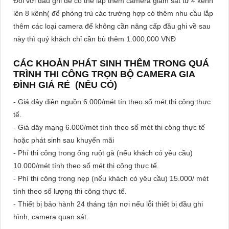
Đối với đầu ghi để có thể lắp thêm camera giám sát từ 4 kênh
lên 8 kênh( để phòng trù các trường hợp có thêm nhu cầu lắp
thêm các loại camera để không cần nâng cấp đầu ghi về sau
này thì quý khách chỉ cần bù thêm 1.000,000 VNĐ
CÁC KHOẢN PHÁT SINH THÊM TRONG QUÁ
TRÌNH THI CÔNG TRỌN BỘ CAMERA GIA
ĐÌNH GIÁ RẺ (NẾU CÓ)
- Giá dây điện nguồn 6.000/mét tín theo số mét thi công thực
tế.
- Giá dây mạng 6.000/mét tính theo số mét thi công thực tế
hoặc phát sinh sau khuyến mãi
- Phí thi công trong ống ruột gà (nếu khách có yêu cầu)
10.000/mét tính theo số mét thi công thực tế.
- Phí thi công trong nẹp (nếu khách có yêu cầu) 15.000/ mét
tính theo số lượng thi công thực tế.
- Thiết bị bảo hành 24 tháng tận nơi nếu lỗi thiết bị đầu ghi
hình, camera quan sát.