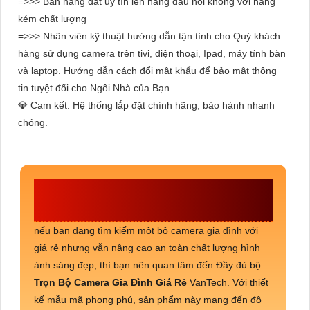
=>>> Bán hàng đặt uy tín lên hàng đầu nói không với hàng
kém chất lượng
=>>> Nhân viên kỹ thuật hướng dẫn tận tình cho Quý khách
hàng sử dụng camera trên tivi, điện thoại, Ipad, máy tính bàn
và laptop. Hướng dẫn cách đổi mật khẩu để bảo mật thông
tin tuyệt đối cho Ngôi Nhà của Bạn.
💎 Cam kết: Hệ thống lắp đặt chính hãng, bảo hành nhanh
chóng.
CÔNG TY TNHH TM-DV AN
THÀNH PHÁT
nếu bạn đang tìm kiếm một bộ camera gia đình với
giá rẻ nhưng vẫn nâng cao an toàn chất lượng hình
ảnh sáng đẹp, thì bạn nên quan tâm đến Đầy đủ bộ
Trọn Bộ Camera Gia Đình Giá Rẻ
VanTech. Với thiết
kế mẫu mã phong phú, sản phẩm này mang đến độ