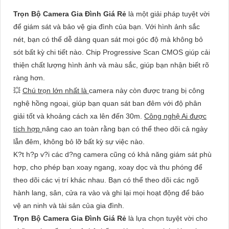
Trọn Bộ Camera Gia Đình Giá Rẻ
là một giải pháp tuyệt vời
để giám sát và bảo vệ gia đình của bạn. Với hình ảnh sắc
nét, bạn có thể dễ dàng quan sát mọi góc độ mà không bỏ
sót bất kỳ chi tiết nào. Chip Progressive Scan CMOS giúp cải
thiện chất lượng hình ảnh và màu sắc, giúp bạn nhận biết rõ
ràng hơn.
💥
Chú trọn lớn nhất là
camera này còn được trang bị công
nghệ hồng ngoại, giúp bạn quan sát ban đêm với độ phân
giải tốt và khoảng cách xa lên đến 30m.
Công nghệ Ai được
tích hợp
nâng cao an toàn rằng bạn có thể theo dõi cả ngày
lẫn đêm, không bỏ lỡ bất kỳ sự việc nào.
K?t h?p v?i các d?ng camera cũng có khả năng giám sát phù
hợp, cho phép bạn xoay ngang, xoay dọc và thu phóng để
theo dõi các vị trí khác nhau. Bạn có thể theo dõi các ngõ
hành lang, sân, cửa ra vào và ghi lại mọi hoạt động để bảo
vệ an ninh và tài sản của gia đình.
Trọn Bộ Camera Gia Đình Giá Rẻ
là lựa chọn tuyệt vời cho