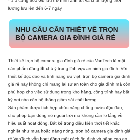
- 1 ổ cứng 500 Gb lưu trữ hình ảnh tốt và chất lượng thời
lượng lưu lên đến 6-7 ngày
NHU CẦU CÂN THIẾT VỀ
TRỌN
BỘ CAMERA GIA ĐÌNH GIÁ RẺ
Thiết kế trọn bộ camera gia đình giá rẻ của VanTech là một
sản phẩm đáng 🐜 chú ý trong lĩnh vực an ninh gia đình. Với
thiết kế độc đáo và tính năng ưu việt, trọn bộ camera gia đình
giá rẻ này không chỉ mang lại sự an toàn cho gia đình mà còn
phù hợp cho việc sử dụng trong kho hàng, công trình hay bất
kỳ nơi nào cần hệ thống giám sát chất lượng.
Sản phẩm được tích hợp chức năng chống nước độc đáo,
cho phép bạn dùng nó ngoài trời mà không cần lo lắng về
hiệu suất hoạt động. Bất kể trong điều kiện thời tiết khắc
nghiệt như mưa hoặc nắng nóng, trọn bộ camera gia đình giá
rẻ VanTech vẫn hoạt động một cách ổn định và nâng cao an