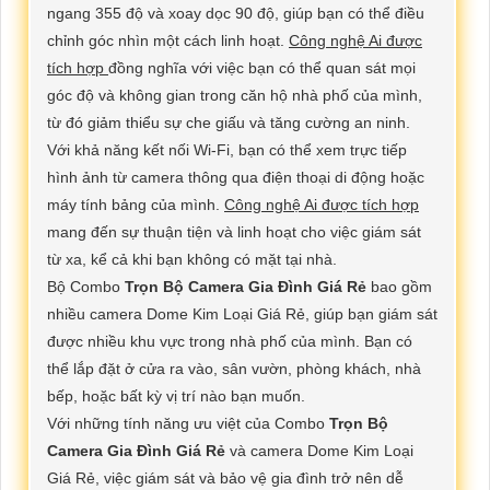
ngang 355 độ và xoay dọc 90 độ, giúp bạn có thể điều
chỉnh góc nhìn một cách linh hoạt.
Công nghệ Ai được
tích hợp
đồng nghĩa với việc bạn có thể quan sát mọi
góc độ và không gian trong căn hộ nhà phố của mình,
từ đó giảm thiểu sự che giấu và tăng cường an ninh.
Với khả năng kết nối Wi-Fi, bạn có thể xem trực tiếp
hình ảnh từ camera thông qua điện thoại di động hoặc
máy tính bảng của mình.
Công nghệ Ai được tích hợp
mang đến sự thuận tiện và linh hoạt cho việc giám sát
từ xa, kể cả khi bạn không có mặt tại nhà.
Bộ Combo
Trọn Bộ Camera Gia Đình Giá Rẻ
bao gồm
nhiều camera Dome Kim Loại Giá Rẻ, giúp bạn giám sát
được nhiều khu vực trong nhà phố của mình. Bạn có
thể lắp đặt ở cửa ra vào, sân vườn, phòng khách, nhà
bếp, hoặc bất kỳ vị trí nào bạn muốn.
Với những tính năng ưu việt của Combo
Trọn Bộ
Camera Gia Đình Giá Rẻ
và camera Dome Kim Loại
Giá Rẻ, việc giám sát và bảo vệ gia đình trở nên dễ