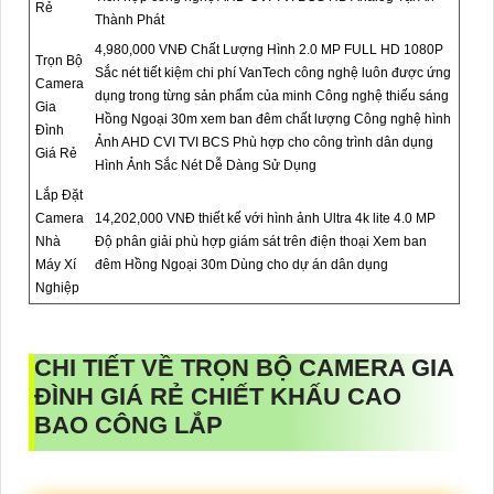
Rẻ
Thành Phát
4,980,000 VNĐ Chất Lượng Hình 2.0 MP FULL HD 1080P
Trọn Bộ
Sắc nét tiết kiệm chi phí VanTech công nghệ luôn được ứng
Camera
dụng trong từng sản phẩm của minh Công nghệ thiếu sáng
Gia
Hồng Ngoại 30m xem ban đêm chất lượng Công nghệ hình
Đình
Ảnh AHD CVI TVI BCS Phù hợp cho công trình dân dụng
Giá Rẻ
Hình Ảnh Sắc Nét Dễ Dàng Sử Dụng
Lắp Đặt
Camera
14,202,000 VNĐ thiết kế với hình ảnh Ultra 4k lite 4.0 MP
Nhà
Độ phân giải phù hợp giám sát trên điện thoại Xem ban
Máy Xí
đêm Hồng Ngoại 30m Dùng cho dự án dân dụng
Nghiệp
CHI TIẾT VỀ
TRỌN BỘ CAMERA GIA
ĐÌNH GIÁ RẺ
CHIẾT KHẤU CAO
BAO CÔNG LẮP