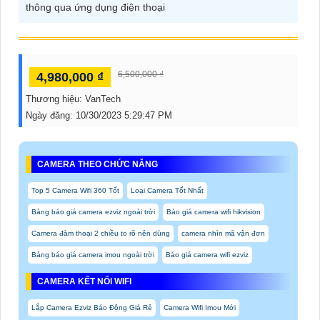
thông qua ứng dụng điện thoại
6,500,000 ₫
4,980,000 ₫
Thương hiệu:
VanTech
Ngày đăng:
10/30/2023 5:29:47 PM
CAMERA THEO CHỨC NĂNG
Top 5 Camera Wifi 360 Tốt
Loại Camera Tốt Nhất
Bảng báo giá camera ezviz ngoài trời
Báo giá camera wifi hikvision
Camera đàm thoại 2 chiều to rõ nên dùng
camera nhìn mã vận đơn
Bảng báo giá camera imou ngoài trời
Báo giá camera wifi ezviz
CAMERA KẾT NỐI WIFI
Lắp Camera Ezviz Báo Động Giá Rẻ
Camera Wifi Imou Mới