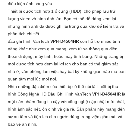
điều kiện ánh sáng yếu.
Thiết bị được tích hợp 1 ổ cứng (HDD), cho phép lưu trữ
lượng video và hình ảnh lớn. Bạn có thể dễ dàng xem lại
những hình ảnh đã được ghi lại trong quá khứ để kiểm tra và
phân tích chi tiết.
đầu ghi hình VanTech
VPH-D4504HR
còn hỗ trợ nhiều tính
năng khác như xem qua mạng, xem từ xa thông qua điện
thoại di động, máy tính, hoặc máy tính bảng. Những trang bị
mới được tích hợp đem lại lợi ích cho bạn có thể giám sát
nhà ở, văn phòng làm việc hay bất kỳ không gian nào mà bạn
quan tâm mọi lúc mọi nơi.
Nhìn những đặc điểm của thiết bị có thể nói là Thiết bị thu
hình Công Nghệ HD Đầu Ghi Hình VanTech
VPH-D4504HR
là
một sản phẩm đáng tin cậy với công nghệ cập nhật mới nhất,
hình ảnh sắc nét, ổn định và giá rẻ. Sản phẩm này mang đến
sự an tâm và tiện ích cho người dùng trong việc giám sát và
bảo vệ an ninh.