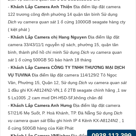
-
Khách Lắp Camera Anh Thiện
Địa điểm lăp đặt camera
122 trương công định phường 14 quận tân bình Sử dụng
Dịch vụ camera quan sát
1 ổ cứng 1000GB seagate hàng cty
( kiệt phát )
-
Khách Lắp Camera chị Hang Nguyen
Địa điểm lăp đặt
camera 33/43/11/1 nguyễn sỹ sách, phường 15, quận tân
bình, thành phố hồ chí minh Sử dụng
Dịch vụ camera quan
sát
1 ổ cứng 500GB SG bảo hành 18 tháng
-
Khách Lắp Camera CÔNG TY TNHH THƯƠNG MẠI DỊCH
VỤ TUVINA
Địa điểm lăp đặt camera 114/129/2 Tô Ngọc
Vân, Phường 15, Quận 12, Sử dụng
Dịch vụ camera quan sát
1 đầu ghi KX-A8124N2-VN,1 ổ 2TB seagate chính hãng ,1 sw
5 Ls1005 ,2 cam mvd DH-H5D-5F,không chân đế
-
Khách Lắp Camera Anh Hưng
Địa điểm lăp đặt camera
57/21/6 Mẹ Suốt, P. Hoà Khánh, TP. Đà Nẵng Sử dụng
Dịch
vụ camera quan sát
Đầu ghi hình IP 4 Kênh KX-A8124N2 , 1
ổ cứng 500GB hàng của Kiệt Phát
0938.112.399
-
Khách Lắp Camera VNFisher
Địa điểm lăp đặt camera 30