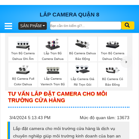
LẮP CAMERA QUẬN 8
SẢN PHẨM
BÁO
GIÁ
TRỌN
GÓI
Trọn Bộ Camera
Trọn Bộ Camera
Lắp Trọn Bộ
Bộ Camera Dahua
Dahua Ghi Âm
Dahua Chống
Camera Dahua
Báo Động
Trộm
SẢN
Bộ Camera Full
Lắp Camera
Lắp Camera Giá
Bộ Camera Có
Color Dahua
Vantech Trọn Bộ
Rẻ Trọn Gói
Báo Đông
PHẨM
TƯ VẤN LẮP ĐẶT CAMERA CHO MÔI
TRƯỜNG CỬA HÀNG
TƯ
3/4/2024 5:13:43 PM
Mức độ quan tâm: 13673
VẤN
Lắp đặt camera cho môi trường cửa hàng là dịch vụ
LẮP
chuyên nghiệp giúp môi trường kinh doanh của bạn an