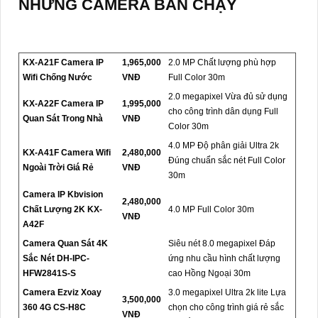
NHỮNG CAMERA BÁN CHẠY
KX-A21F Camera IP
1,965,000
2.0 MP Chất lượng phù hợp
Wifi Chống Nước
VNĐ
Full Color 30m
2.0 megapixel Vừa đủ sử dụng
KX-A22F Camera IP
1,995,000
cho công trình dân dụng Full
Quan Sát Trong Nhà
VNĐ
Color 30m
4.0 MP Độ phân giải Ultra 2k
KX-A41F Camera Wifi
2,480,000
Đúng chuẩn sắc nét Full Color
Ngoài Trời Giá Rẻ
VNĐ
30m
Camera IP Kbvision
2,480,000
Chất Lượng 2K KX-
4.0 MP Full Color 30m
VNĐ
A42F
Camera Quan Sát 4K
Siêu nét 8.0 megapixel Đáp
Sắc Nét DH-IPC-
ứng nhu cầu hình chất lượng
HFW2841S-S
cao Hồng Ngoại 30m
Camera Ezviz Xoay
3.0 megapixel Ultra 2k lite Lựa
3,500,000
360 4G CS-H8C
chọn cho công trình giá rẻ sắc
VNĐ