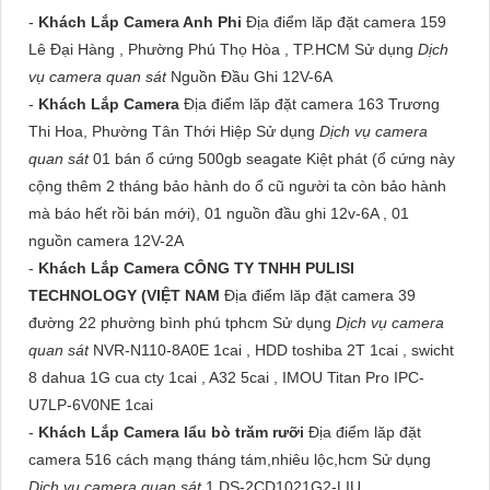
-
Khách Lắp Camera Anh Phi
Địa điểm lăp đặt camera 159
Lê Đại Hàng , Phường Phú Thọ Hòa , TP.HCM Sử dụng
Dịch
vụ camera quan sát
Nguồn Đầu Ghi 12V-6A
-
Khách Lắp Camera
Địa điểm lăp đặt camera 163 Trương
Thi Hoa, Phường Tân Thới Hiệp Sử dụng
Dịch vụ camera
quan sát
01 bán ổ cứng 500gb seagate Kiệt phát (ổ cứng này
cộng thêm 2 tháng bảo hành do ổ cũ người ta còn bảo hành
mà báo hết rồi bán mới), 01 nguồn đầu ghi 12v-6A , 01
nguồn camera 12V-2A
-
Khách Lắp Camera CÔNG TY TNHH PULISI
TECHNOLOGY (VIỆT NAM
Địa điểm lăp đặt camera 39
đường 22 phường bình phú tphcm Sử dụng
Dịch vụ camera
quan sát
NVR-N110-8A0E 1cai , HDD toshiba 2T 1cai , swicht
8 dahua 1G cua cty 1cai , A32 5cai , IMOU Titan Pro IPC-
U7LP-6V0NE 1cai
-
Khách Lắp Camera lẩu bò trăm rưỡi
Địa điểm lăp đặt
camera 516 cách mạng tháng tám,nhiêu lộc,hcm Sử dụng
Dịch vụ camera quan sát
1 DS-2CD1021G2-LIU