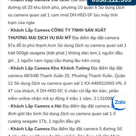
đường số 33 khu bình phú, phường 10 quận 6 Sử dụng
Dịch
vụ camera quan sát
1 cam mvd DH-H5D-5F lưu máy tính
trạm của ngta
-
Khách Lắp Camera CÔNG TY TNHH SẢN XUẤT
THƯƠNG MẠI DỊCH VỤ ĐÀI MỸ
Địa điểm lăp đặt camera
97a đỗ bí,phú thạnh,hcm Sử dụng
Dịch vụ camera quan sát
1
hdd 500gb seageta (kiệt phát ) không dán tem,1 nguồn đầu
ghi , 1 nguồn cam ngay cầu thang lầu trên cùng
-
Khách Lắp Camera Kho Khánh Tường
Địa điểm lăp đặt
camera 48/3/4B Thạnh Xuân 25, Phường Thạnh Xuân, Quận
12 Sử dụng
Dịch vụ camera quan sát
1 KX-A4K8116N3-VN, ổ
4T của khách, 6 DH-H5D-5F, 6 chân rút lắp lên bàn, phần
mềm online nhận mã tự động 4 triệu 1 năm, 2 LS1008G
-
Khách Lắp Camera a Hải
Địa điểm lăp đặt camera 20 phan
đình giót tân bình Sử dụng
Dịch vụ camera quan sát
1 ổ
cưalng seagate 1Tb, 1 nguồn đầu ghi
-
Khách Lắp Camera
Địa điểm lăp đặt camera 5 đường Số