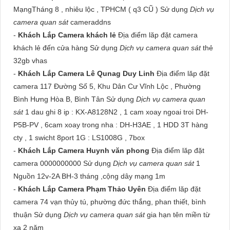
MạngTháng 8 , nhiêu lộc , TPHCM ( q3 CŨ ) Sử dụng
Dịch vụ
camera quan sát
cameraddns
-
Khách Lắp Camera khách lẻ
Địa điểm lăp đặt camera
khách lẻ đến cửa hàng Sử dụng
Dịch vụ camera quan sát
thẻ
32gb vhas
-
Khách Lắp Camera Lê Qunag Duy Linh
Địa điểm lăp đặt
camera 117 Đường Số 5, Khu Dân Cư Vĩnh Lộc , Phường
Bình Hưng Hòa B, Bình Tân Sử dụng
Dịch vụ camera quan
sát
1 dau ghi 8 ip : KX-A8128N2 , 1 cam xoay ngoai troi DH-
P5B-PV , 6cam xoay trong nha : DH-H3AE , 1 HDD 3T hàng
cty , 1 swicht 8port 1G : LS1008G , 7box
-
Khách Lắp Camera Huynh văn phong
Địa điểm lăp đặt
camera 0000000000 Sử dụng
Dịch vụ camera quan sát
1
Nguồn 12v-2A BH-3 tháng ,cộng dây mạng 1m
-
Khách Lắp Camera Phạm Thảo Uyên
Địa điểm lăp đặt
camera 74 vạn thủy tú, phường đức thắng, phan thiết, bình
thuận Sử dụng
Dịch vụ camera quan sát
gia hạn tên miền từ
xa 2 năm