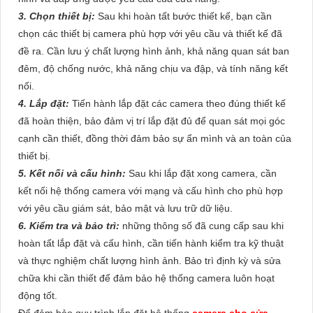
3. Chọn thiết bị:
Sau khi hoàn tất bước thiết kế, bạn cần
chọn các thiết bị camera phù hợp với yêu cầu và thiết kế đã
đề ra. Cần lưu ý chất lượng hình ảnh, khả năng quan sát ban
đêm, độ chống nước, khả năng chịu va đập, và tính năng kết
nối.
4. Lắp đặt:
Tiến hành lắp đặt các camera theo đúng thiết kế
đã hoàn thiện, bảo đảm vị trí lắp đặt đủ để quan sát mọi góc
cạnh cần thiết, đồng thời đảm bảo sự ẩn mình và an toàn của
thiết bị.
5. Kết nối và cấu hình:
Sau khi lắp đặt xong camera, cần
kết nối hệ thống camera với mạng và cấu hình cho phù hợp
với yêu cầu giám sát, bảo mật và lưu trữ dữ liệu.
6. Kiểm tra và bảo trì:
những thông số đã cung cấp sau khi
hoàn tất lắp đặt và cấu hình, cần tiến hành kiểm tra kỹ thuật
và thực nghiệm chất lượng hình ảnh. Bảo trì định kỳ và sửa
chữa khi cần thiết để đảm bảo hệ thống camera luôn hoạt
động tốt.
Để đảm bảo quy trình lắp đặt hệ thống
camera cho cửa