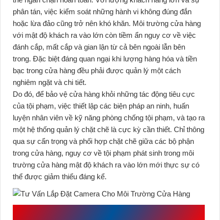
phân tán, việc kiểm soát những hành vi không đúng đắn
hoặc lừa đảo cũng trở nên khó khăn. Môi trường cửa hàng
với mật độ khách ra vào lớn còn tiềm ẩn nguy cơ về việc
đánh cắp, mất cắp và gian lận từ cả bên ngoài lẫn bên
trong. Đặc biệt đáng quan ngại khi lượng hàng hóa và tiền
bạc trong cửa hàng đều phải được quản lý một cách
nghiêm ngặt và chi tiết.
Do đó, để bảo vệ cửa hàng khỏi những tác động tiêu cực
của tội phạm, việc thiết lập các biện pháp an ninh, huấn
luyện nhân viên về kỹ năng phòng chống tội phạm, và tạo ra
một hệ thống quản lý chặt chẽ là cực kỳ cần thiết. Chỉ thông
qua sự cẩn trọng và phối hợp chặt chẽ giữa các bộ phận
trong cửa hàng, nguy cơ về tội phạm phát sinh trong môi
trường cửa hàng mật độ khách ra vào lớn mới thực sự có
thể được giảm thiểu đáng kể.
QUY TRÌNH LẮP ĐẶT HỆ THỐNG