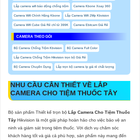
Lắp camera wifi báo động chống trộm
Camera Kbone Xoay 360
Camera Wifi Chính Hãng Kbone
Lắp Camera Wifi 2Mp Kbvision
Camera Wifi Cube Giá Rẻ chỉ từ 399K
Camera Ebitcam Giá Rẻ
CAMERA THEO GÓI
Bộ Camera Chống Trộm Kbvision
Bộ Camera Full Color
Lắp Camera Chống Trộm Hikvision trọn bộ Giá Rẻ
Bộ Camera Chuyên Dụng
Lắp trọn bộ camera Ip giá rẻ chất lượng
NHU CẦU CÂN THIẾT VỀ
LẮP
CAMERA CHO TIỆM THUỐC TÂY
Bộ sản phẩm Thiết kế trọn bộ
Lắp Camera Cho Tiệm Thuốc
Tây
Hikvision là một giải pháp hoàn hảo cho việc bảo vệ an
ninh và giám sát trong tiệm thuốc. Với dịch vụ chăm sóc
khách hàng tốt và giá cả phù hợp, sản phẩm này mang đến