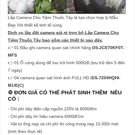
Lắp Camera Cho Tiệm Thuốc Tây là lựa chọn hợp lý Mẫu
Đẹp Với thiết kế tinh tế cùng
Dịch vụ lắp đặt camera giá rẻ trọn bộ Lắp Camera Cho
Tiệm Thuốc Tây bao gồm các thiết bị sau đây.
👉 01 Đầu ghi camera quan sát chính hãng
DS-2CE70KF0T-
MFS
👉 01 Ổ cứng dùng để lưu trữ hình 500GB (lưu trữ tầm 5 đến
7 ngày)
👉 04 camera quan sát hình ảnh FULL HD
iDS-7204HQHI-
M1/E(C)
⚙ ĐƠN GIÁ CÓ THỂ PHÁT SINH THÊM NẾU
CÓ :
- Chi phí dây điện cấp nguồn 220V là 6000đ/m
- Chi phí dây tín hiệu camera 6000đ/1m
- Vật tư ống nẹp và chi phí thi công trong nẹp 15.000/ mét
(tính theo thực tế)