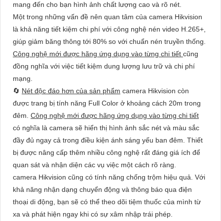
mang đến cho bạn hình ảnh chất lượng cao và rõ nét.
Một trong những vấn đề nên quan tâm của camera Hikvision
là khả năng tiết kiệm chi phí với công nghệ nén video H.265+,
giúp giảm băng thông tới 80% so với chuẩn nén truyền thống.
Công nghệ mới được hãng ứng dụng vào từng chi tiết
cũng
đồng nghĩa với việc tiết kiệm dung lượng lưu trữ và chi phí
mạng.
🔄
Nét độc đáo hơn của sản phẩm
camera Hikvision còn
được trang bị tính năng Full Color ở khoảng cách 20m trong
đêm.
Công nghệ mới được hãng ứng dụng vào từng chi tiết
có nghĩa là camera sẽ hiển thị hình ảnh sắc nét và màu sắc
đầy đủ ngay cả trong điều kiện ánh sáng yếu ban đêm. Thiết
bị được nâng cấp thêm nhiều công nghệ rất đáng giá ích để
quan sát và nhận diện các vụ việc một cách rõ ràng.
camera Hikvision cũng có tính năng chống trộm hiệu quả. Với
khả năng nhận dạng chuyển động và thông báo qua điện
thoại di động, bạn sẽ có thể theo dõi tiệm thuốc của mình từ
xa và phát hiện ngay khi có sự xâm nhập trái phép.