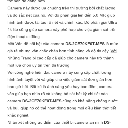
trở nên dễ dàng hơn.
Camera này được ưa chuộng trên thị trường bởi chất lượng
và độ sắc nét của nó. Với độ phân giải lên đến 5.0 MP, giúp
hình ảnh được tái tạo rõ nét và chính xác. Độ phân giải Ultra
4k lite cũng giúp camera này phù hợp cho việc giám sát trên
điện thoại di động.
Một Vấn đề nổi bật của camera
DS-2CE70KF0T-MFS
là mức
giá rẻ nhưng vẫn chắc chắn hơn tính năng và độ tin cậy.
Với
Những Trang bị cao cấp
đã giúp cho camera này trở thành
một lựa chọn uy tín trên thị trường.
Với công nghệ hiện đại, camera này cung cấp chất lượng
hình ảnh tuyệt vời và giúp cho việc giám sát đơn giản hơn
bao giờ hết. Bất kể là ánh sáng yếu hay ban đêm, camera
vẫn giúp bạn nhìn rõ và không bỏ sót bất kỳ chi tiết nào.
camera
DS-2CE70KF0T-MFS
cũng có khả năng chống nước
và bụi, giúp nó có thể hoạt động trong mọi điều kiện thời tiết
khắc nghiệt.
Nhận xét những ưu điểm của thiết bị camera an ninh
DS-