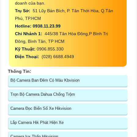
doanh của bạn.
Trụ Sở:
51 Lũy Bán Bích, P. Tân Thới Hòa, Q.Tân
Phú, TP.HCM
Hotline: 0938.11.23.99
Chi Nhánh 1:
445/38 Tân Hòa Đông,P Bình Trị
Đông, Bình Tân, TP HCM
Kỹ Thuật:
0906.855.330
Điện Thoại:
(028) 6688.4949
Thông Tin:
Bộ Camera Ban Đêm Có Màu Kbvision
Trọn Bộ Camera Dahua Chống Trộm
Camera Đọc Biển Số Xe Hikvision
Lắp Camera Hik Phát Hiện Xe
Camera lux Thấp Hikvision