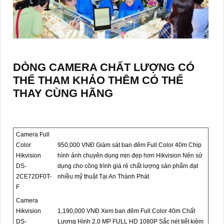
DÒNG CAMERA CHẤT LƯỢNG CÓ
THỂ THAM KHẢO THÊM CÓ THỂ
THAY CÙNG HÃNG
Camera Full
Color
950,000 VNĐ Giám sát ban đêm Full Color 40m Chip
Hikvision
hình ảnh chuyên dụng mịn đẹp hơn Hikvision Nên sử
DS-
dụng cho công trình giá rẻ chất lượng sản phẩm đạt
2CE72DF0T-
nhiều mỹ thuật Tại An Thành Phát
F
Camera
Hikvision
1,190,000 VNĐ Xem ban đêm Full Color 40m Chất
DS-
Lượng Hình 2.0 MP FULL HD 1080P Sắc nét tiết kiệm