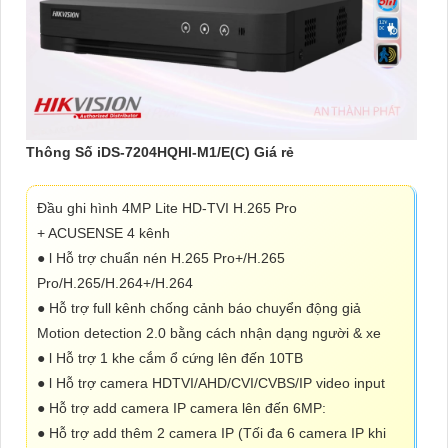
Thông Số iDS-7204HQHI-M1/E(C) Giá rẻ
Đầu ghi hình 4MP Lite HD-TVI H.265 Pro
+ ACUSENSE 4 kênh
● l Hỗ trợ chuẩn nén H.265 Pro+/H.265
Pro/H.265/H.264+/H.264
● Hỗ trợ full kênh chống cảnh báo chuyển động giả
Motion detection 2.0 bằng cách nhận dạng người & xe
● l Hỗ trợ 1 khe cắm ổ cứng lên đến 10TB
● l Hỗ trợ camera HDTVI/AHD/CVI/CVBS/IP video input
● Hỗ trợ add camera IP camera lên đến 6MP:
● Hỗ trợ add thêm 2 camera IP (Tối đa 6 camera IP khi