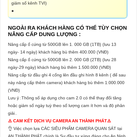
giảm số kênh TVI)
●
NGOÀI RA KHÁCH HÀNG CÓ THỂ TÙY CHỌN
NÂNG CẤP DUNG LƯỢNG :
Nâng cấp ổ cứng từ 500GB lên 1. 000 GB (1TB) (lưu 13
ngày- 14 ngày) khách hàng bù thêm 400.000 (VNĐ)
Nâng cấp ổ cứng từ 500GB lên 2. 000 GB (2TB) (lưu 28
ngày-29 ngày) khách hàng bù thêm 1.500.000 (VNĐ)
Nâng cấp từ đầu ghi 4 cổng lên đầu ghi hình 8 kênh ( để sau
này nâng cấp thêm camera) khách hàng bù thêm 1.000.000
(VNĐ)
Lưu ý :Thông số áp dụng cho cam 2.0 có thể thay đổi tăng
hoặc giảm số ngày tuỳ theo số lượng cam ít hơn và độ phân
giải..
⚠️ CAM KẾT DỊCH VỤ CAMERA AN THÀNH PHÁT⚠️
👌 Việc chọn lựa CÁC SIÊU PHẨM CAMERA QUAN SÁT tại
AN THÀNH PHÁT chính là Sự đầu tư xứng đáng cho An Ninh