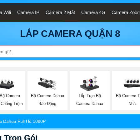
 Wifi
Camera IP
Camera 2 Mắt
Camera 4G
Camera Zoo
LẮP CAMERA QUẬN 8
 Bộ Camera
Bộ Camera T
Bộ Camera Dahua
Lắp Trọn Bộ
 Chống Trộm
Nhà
Báo Động
Camera Dahua
 Dahua Full Hd 1080P
 Trọn Gói