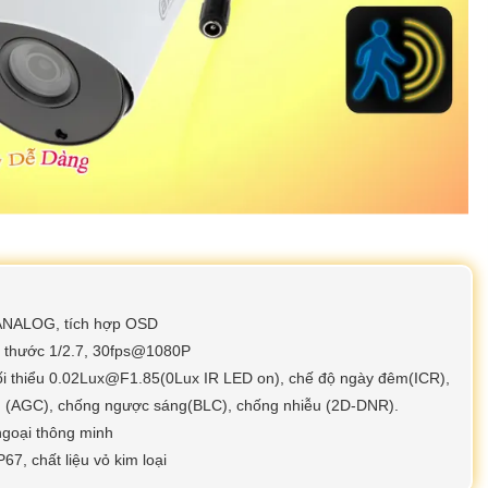
/ANALOG, tích hợp OSD
h thước 1/2.7, 30fps@1080P
 tối thiểu 0.02Lux@F1.85(0Lux IR LED on), chế độ ngày đêm(ICR),
g (AGC), chống ngược sáng(BLC), chống nhiễu (2D-DNR).
ngoại thông minh
7, chất liệu vỏ kim loại