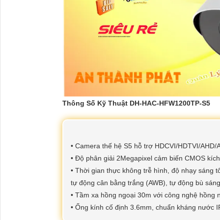
Thông Số Kỹ Thuật DH-HAC-HFW1200TP-S5
• Camera thế hệ S5 hỗ trợ HDCVI/HDTVI/AHD
• Độ phân giải 2Megapixel cảm biến CMOS kíc
• Thời gian thực không trễ hình, độ nhạy sáng
tự động cân bằng trắng (AWB), tự động bù sán
• Tầm xa hồng ngoại 30m với công nghệ hồng 
• Ống kính cố định 3.6mm, chuẩn kháng nước IP6