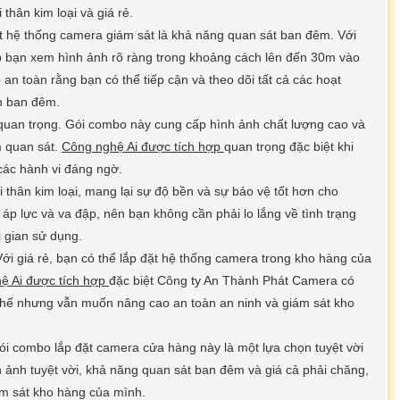
 thân kim loại và giá rẻ.
t hệ thống camera giám sát là khả năng quan sát ban đêm. Với
 bạn xem hình ảnh rõ ràng trong khoảng cách lên đến 30m vào
an toàn rằng bạn có thể tiếp cận và theo dõi tất cả các hoạt
n ban đêm.
quan trọng. Gói combo này cung cấp hình ảnh chất lượng cao và
m quan sát.
Công nghệ Ai được tích hợp
quan trọng đặc biệt khi
các hành vi đáng ngờ.
thân kim loại, mang lại sự độ bền và sự bảo vệ tốt hơn cho
áp lực và va đập, nên bạn không cần phải lo lắng về tình trạng
 gian sử dụng.
ới giá rẻ, bạn có thể lắp đặt hệ thống camera trong kho hàng của
ệ Ai được tích hợp
đặc biệt Công ty An Thành Phát Camera có
chế nhưng vẫn muốn nâng cao an toàn an ninh và giám sát kho
gói combo lắp đặt camera cửa hàng này là một lựa chọn tuyệt vời
h ảnh tuyệt vời, khả năng quan sát ban đêm và giá cả phải chăng,
ám sát kho hàng của mình.