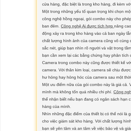
cửa hàng, đặc biệt là trong kho hàng, đi kèm với
Một trong những yếu tố quan trọng khi chọn mộ
công nghệ hồng ngoại, gói combo này cho phép
ban đêm.
Công nghệ Ai được tích hợp
nâng cao 
động xảy ra trong kho hàng vào cả ban ngày lẫ
chất lượng hình ảnh của camera cũng vô cùng 
sắc nét, giúp bạn nhìn rõ người và vật trong tầ
bạn cần xem lại các bằng chứng hay phân tích 
Camera trong combo này cũng được thiết kế với 
camera. Với thân kim loại, camera sẽ chịu được 
hư hỏng hay hỏng hóc của camera sau một thời
Một ưu điểm nữa của gói combo này là giá cả. V
mình mà không tốn quá nhiều chi phí.
Công ngh
thể nhận biết nếu bạn đang có ngân sách hạn 
hàng của mình.
Nhìn những đặc điểm của thiết bị có thể nói là 
cho việc giám sát kho hàng. Với chất lượng hìn
bạn sẽ yên tâm và an tâm về việc bảo vệ và gi