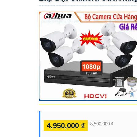
ĐẶT
PHỤ
KIỆN
CAMERA
TƯ
VẤN
DỊCH
VỤ
8,500,000 ₫
4,950,000 ₫