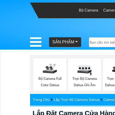
Bộ Camera
Camera
BÁO
GIÁ
TRỌN
SẢN PHẨM
GÓI
SẢN
PHẨM
Bộ Camera Full
Trọn Bộ Camera
Trọn
Color Dahua
Dahua Ghi Âm
Dahua
TƯ
Trang Chủ
Lắp Trọn Bộ Camera Dahua
Camera
VẤN
LẮP
Lắp Đặt Camera Cửa Hàng