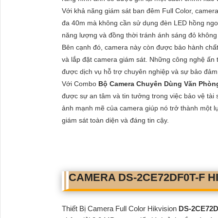
Với khả năng giám sát ban đêm Full Color, camera
đa 40m mà không cần sử dụng đèn LED hồng ngoại
năng lượng và đồng thời tránh ánh sáng đỏ không
Bên cạnh đó, camera này còn được bảo hành chất l
và lắp đặt camera giám sát. Những công nghệ ấn 
được dịch vụ hỗ trợ chuyên nghiệp và sự bảo đảm
Với Combo
Bộ Camera Chuyên Dùng Văn Phòn
được sự an tâm và tin tưởng trong việc bảo vệ tài
ảnh mạnh mẽ của camera giúp nó trở thành một lự
giám sát toàn diện và đáng tin cậy.
CAMERA
DS-2CE72DF0T-F
HI
Thiết Bị Camera Full Color Hikvision
DS-2CE72D