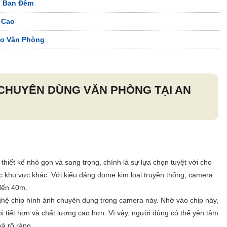
u Ban Đêm
 Cao
ho Văn Phòng
CHUYÊN DÙNG VĂN PHÒNG
TẠI AN
thiết kế nhỏ gọn và sang trọng, chính là sự lựa chọn tuyệt vời cho
c khu vực khác. Với kiểu dáng dome kim loại truyền thống, camera
 đến 40m.
ghệ chip hình ảnh chuyên dụng trong camera này. Nhờ vào chip này,
i tiết hơn và chất lượng cao hơn. Vì vậy, người dùng có thể yên tâm
và rõ ràng.