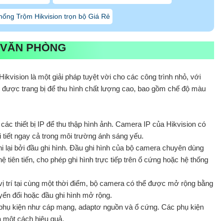
ống Trộm Hikvision trọn bộ Giá Rẻ
 VĂN PHÒNG
vision là một giải pháp tuyệt vời cho các công trình nhỏ, với
y được trang bị để thu hình chất lượng cao, bao gồm chế độ màu
c thiết bị IP để thu thập hình ảnh. Camera IP của Hikvision có
i tiết ngay cả trong môi trường ánh sáng yếu.
i lại bởi đầu ghi hình. Đầu ghi hình của bộ camera chuyên dùng
tiên tiến, cho phép ghi hình trực tiếp trên ổ cứng hoặc hệ thống
vị trí tại cùng một thời điểm, bộ camera có thể được mở rộng bằng
uyển đổi hoặc đầu ghi hình mở rộng.
phụ kiện như cáp mạng, adaptơ nguồn và ổ cứng. Các phụ kiện
a một cách hiệu quả.