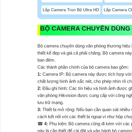
Lắp Camera Trọn Bộ Ultra HD
Lắp Camera Ch
BỘ CAMERA CHUYÊN DÙNG
Bộ camera chuyên dùng văn phòng thương hiệu Hik
thiết kế đẹp và giá cả phải chăng. Bộ camera nà
ban đêm.
Các thành phần chính của bộ camera bao gồm:
1:
Camera IP: Bộ camera này được tích hợp với cá
chất lượng hình ảnh sắc nét, cho phép nhìn rõ ch
2:
Đầu ghi hình: Các tín hiệu và hình ảnh được gh
văn phòng Hikvision được cung cấp với công nghệ 
lưu trữ mạng.
3:
Thiết bị mở rộng: Nếu bạn cần quan sát nhiều 
cách kết nối với các thiết bị ngoại vi như hộp ch
☎
4:
Phụ kiện: Bộ camera cũng đi kèm với các 
này là cần thiết để cài đặt và vận hành bộ camer