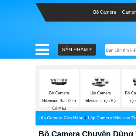
Bộ Camera
Camera
BÁO
GIÁ
TRỌN
SẢN PHẨM
GÓI
SẢN
PHẨM
Bộ Camera
Lắp Camera
Bô Ca
Hikvision Ban Đêm
Hikvision Trọn Bộ
Trộm
Có Màu
TƯ
Lắp Camera Cửa Hàng
Lắp Camera Hikvision T
VẤN
LẮP
Bộ Camera Chuyên Dùng