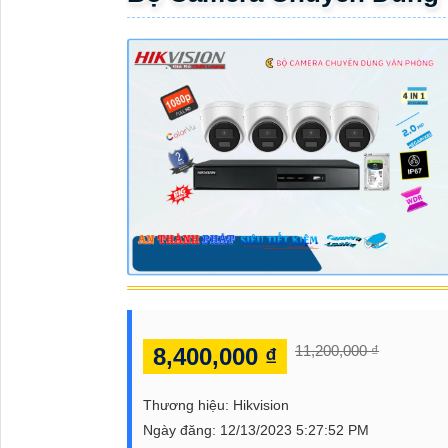
ĐẶT
PHỤ
KIỆN
CAMERA
TƯ
VẤN
DỊCH
VỤ
11,200,000 ₫
8,400,000 ₫
Thương hiệu:
Hikvision
Ngày đăng:
12/13/2023 5:27:52 PM