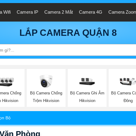
 Wifi
Camera IP
Camera 2 Mắt
Camera 4G
Camera Zoo
LẮP CAMERA QUẬN 8
Bộ Camera Chống
Bộ Camera Ghi Âm
mera Chống
Bộ Camera C
Trộm Hikvision
Hikvision
 Hikvision
Đông
rọn Bộ
 Văn Phòng