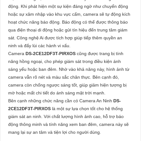
động. Khi phát hiện một sự kiện đáng ngờ như chuyển động
hoặc sự xâm nhập vào khu vực cấm, camera sẽ tự động kích
hoạt chức năng báo động. Báo động có thể được thông báo
qua điện thoại di động hoặc gửi tín hiệu đến trung tâm giám
sát. Công nghệ Ai được tích hợp giúp tiếp thêm quyền an
ninh và đẩy lùi các hành vi xấu.
Camera
DS-2CE12DF3T-PIRXOS
cũng được trang bị tính
năng hồng ngoại, cho phép giám sát trong điều kiện ánh
sáng yếu hoặc ban đêm. Nhờ vào khả năng này, hình ảnh từ
camera vẫn rõ nét và màu sắc chân thực. Bên cạnh đó,
camera còn chống ngược sáng tốt, giúp giảm hiện tượng bị
mờ hoặc mất chi tiết do ánh sáng mặt trời mạnh.
Bên cạnh những chức năng cần có Camera An Ninh
DS-
2CE12DF3T-PIRXOS
là một sự lựa chọn tốt cho hệ thống
giám sát an ninh. Với chất lượng hình ảnh cao, hỗ trợ báo
động thông minh và tính năng xem ban đêm, camera này sẽ
mang lại sự an tâm và tiện lợi cho người dùng.