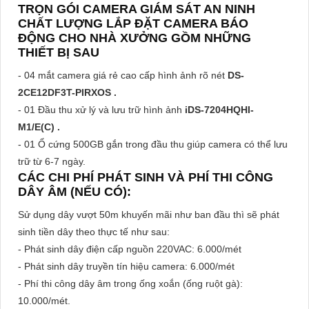
TRỌN GÓI CAMERA GIÁM SÁT AN NINH
CHẤT LƯỢNG LẮP ĐẶT CAMERA BÁO
ĐỘNG CHO NHÀ XƯỞNG GỒM NHỮNG
THIẾT BỊ SAU
- 04 mắt camera giá rẻ cao cấp hình ảnh rõ nét
DS-
2CE12DF3T-PIRXOS .
- 01 Đầu thu xử lý và lưu trữ hình ảnh
iDS-7204HQHI-
M1/E(C) .
- 01 Ổ cứng 500GB gắn trong đầu thu giúp camera có thể lưu
trữ từ 6-7 ngày.
CÁC CHI PHÍ PHÁT SINH VÀ PHÍ THI CÔNG
DÂY ÂM (NẾU CÓ):
Sử dụng dây vượt 50m khuyến mãi như ban đầu thì sẽ phát
sinh tiền dây theo thực tế như sau:
- Phát sinh dây điện cấp nguồn 220VAC: 6.000/mét
- Phát sinh dây truyền tín hiệu camera: 6.000/mét
- Phí thi công dây âm trong ống xoắn (ống ruột gà):
10.000/mét.