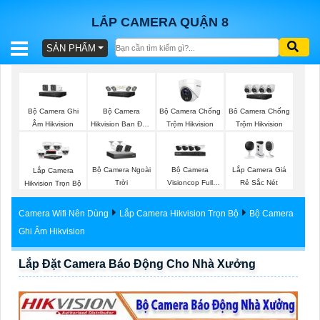
LẮP CAMERA QUẬN 8
SẢN PHẨM
BÁO
GIÁ
TRỌN
Bộ Camera Ghi
Bộ Camera
Bộ Camera Chống
Bô Camera Chống
GÓI
Âm Hikvision
Hikvision Ban Đêm
Trộm Hikvision
Trộm Hikvision
Có Màu
Bộ Camera Ngoài
Bộ Camera
Lắp Camera Giá
Lắp Camera
SẢN
Trời
Visioncop Full
Rẻ Sắc Nét
Hikvision Trọn Bộ
Color
PHẨM
Camera Wifi Nên Dùng
Lắp Camera Hikvision Trọn Bộ
Bộ Camera
Ghi Âm Hikvision
Lắp Đặt Camera Báo Động Cho Nhà Xưởng
TƯ
VẤN
LẮP