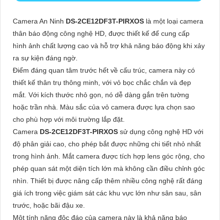
Camera An Ninh
DS-2CE12DF3T-PIRXOS
là một loại camera
thân báo động công nghệ HD, được thiết kế để cung cấp
hình ảnh chất lượng cao và hỗ trợ khả năng báo động khi xảy
ra sự kiện đáng ngờ.
Điểm đáng quan tâm trước hết về cấu trúc, camera này có
thiết kế thân trụ thông minh, với vỏ bọc chắc chắn và đẹp
mắt. Với kích thước nhỏ gọn, nó dễ dàng gắn trên tường
hoặc trần nhà. Màu sắc của vỏ camera được lựa chọn sao
cho phù hợp với môi trường lắp đặt.
Camera
DS-2CE12DF3T-PIRXOS
sử dụng công nghệ HD với
độ phân giải cao, cho phép bắt được những chi tiết nhỏ nhất
trong hình ảnh. Mắt camera được tích hợp lens góc rộng, cho
phép quan sát một diện tích lớn mà không cần điều chỉnh góc
nhìn. Thiết bị được nâng cấp thêm nhiều công nghệ rất đáng
giá ích trong việc giám sát các khu vực lớn như sân sau, sân
trước, hoặc bãi đậu xe.
Một tính năng độc đáo của camera này là khả năng báo