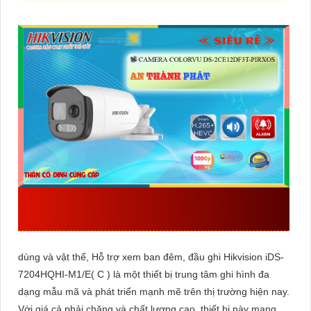
ĐẦU THU KTS HIKVISION
IDS-
7204HQHI-M1/E(C)
GIÁ RẺ
dùng và vật thể, Hỗ trợ xem ban đêm, đầu ghi Hikvision iDS-
7204HQHI-M1/E( C ) là một thiết bị trung tâm ghi hình đa
dạng mẫu mã và phát triển mạnh mẽ trên thị trường hiện nay.
Với giá cả phải chăng và chất lượng cao, thiết bị này mang