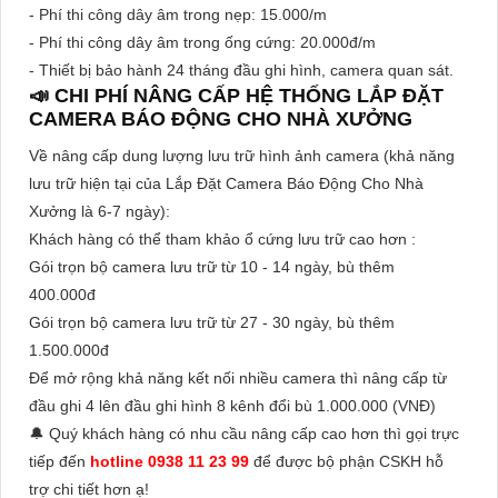
- Phí thi công dây âm trong nẹp: 15.000/m
- Phí thi công dây âm trong ống cứng: 20.000đ/m
- Thiết bị bảo hành 24 tháng đầu ghi hình, camera quan sát.
📣 CHI PHÍ NÂNG CẤP HỆ THỐNG LẮP ĐẶT
CAMERA BÁO ĐỘNG CHO NHÀ XƯỞNG
Về nâng cấp dung lượng lưu trữ hình ảnh camera (khả năng
lưu trữ hiện tại của Lắp Đặt Camera Báo Động Cho Nhà
Xưởng là 6-7 ngày):
Khách hàng có thể tham khảo ổ cứng lưu trữ cao hơn :
Gói trọn bộ camera lưu trữ từ 10 - 14 ngày, bù thêm
400.000đ
Gói trọn bộ camera lưu trữ từ 27 - 30 ngày, bù thêm
1.500.000đ
Để mở rộng khả năng kết nối nhiều camera thì nâng cấp từ
đầu ghi 4 lên đầu ghi hình 8 kênh đổi bù 1.000.000 (VNĐ)
🔔 Quý khách hàng có nhu cầu nâng cấp cao hơn thì gọi trực
tiếp đến
hotline 0938 11 23 99
để được bộ phận CSKH hỗ
trợ chi tiết hơn ạ!