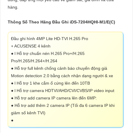
hàng.
Thông Số Theo Hãng Đầu Ghi iDS-7204HQHI-M1/E(C)
Đầu ghi hình 4MP Lite HD-TVI H.265 Pro
+ ACUSENSE 4 kênh
● l Hỗ trợ chuẩn nén H.265 Pro+/H.265
Pro/H.265/H.264+/H.264
● Hỗ trợ full kênh chống cảnh báo chuyển động giả
Motion detection 2.0 bằng cách nhận dạng người & xe
● l Hỗ trợ 1 khe cắm ổ cứng lên đến 10TB
● l Hỗ trợ camera HDTVI/AHD/CVI/CVBS/IP video input
● Hỗ trợ add camera IP camera lên đến 6MP:
● Hỗ trợ add thêm 2 camera IP (Tối đa 6 camera IP khi
giảm số kênh TVI)
●