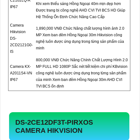
C2102LQ-A
Khi xem thiếu sáng Hồng Ngoại 40m mịn đẹp hơn
IP67
Được trang bị công nghệ AHD CVI TVI BCS HD Giúp
Hệ Thống Ổn Định Chức Năng Cao Cấp
Camera
1,890,000 VNĐ Chức Năng chất lượng hình ảnh 2.0
Hikvision
MP Xem ban đêm Hồng Ngoại 30m Hikvision công
DS-
nghệ luôn được ứng dụng trong từng sản phẩm của
2CD2121G0-
minh
IS
800,000 VNĐ Chức Năng Chính Chất Lượng Hình 2.0
Camera KX-
MP FULL HD 1080P Sắc nét tiết kiệm chi phí KBvision
A2011S4-VN
công nghệ luôn được ứng dụng trong từng sản phẩm
IP67
của minh Xem ban đêm Hồng Ngoại 30m AHD CVI
TVI BCS ổn định
DS-2CE12DF3T-PIRXOS
CAMERA HIKVISION