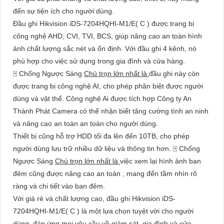
đến sự tiện ích cho người dùng.
Đầu ghi Hikvision iDS-7204HQHI-M1/E( C ) được trang bị
công nghệ AHD, CVI, TVI, BCS, giúp nâng cao an toàn hình
ảnh chất lượng sắc nét và ổn định. Với đầu ghi 4 kênh, nó
phù hợp cho việc sử dụng trong gia đình và cửa hàng.
🀄 Chống Ngược Sáng
Chú trọn lớn nhất là
đầu ghi này còn
được trang bị công nghệ AI, cho phép phân biệt được người
dùng và vật thể. Công nghệ Ai được tích hợp Công ty An
Thành Phát Camera có thể nhận biết tăng cường tính an ninh
và nâng cao an toàn an toàn cho người dùng.
Thiết bị cũng hỗ trợ HDD tối đa lên đến 10TB, cho phép
người dùng lưu trữ nhiều dữ liệu và thông tin hơn. 🀄 Chống
Ngược Sáng
Chú trọn lớn nhất là
việc xem lại hình ảnh ban
đêm cũng được nâng cao an toàn , mang đến tầm nhìn rõ
ràng và chi tiết vào ban đêm.
Với giá rẻ và chất lượng cao, đầu ghi Hikvision iDS-
7204HQHI-M1/E( C ) là một lựa chọn tuyệt vời cho người
dùng, đáp ứng mọi yêu cầu về giám sát, gia đình và cửa