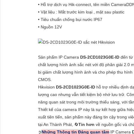
• Hỗ trợ dịch vụ Hik-connect, tên miền CameraDD
• Vật liệu : Mắt trước kim loại , mặt sau plastic
• Tiêu chuẩn chống bụi nước IP67
• Nguồn 12V
Sản phẩm IP Camera
DS-2CD1023G0E-ID
đến từ 
chất lượng hình ảnh sắc nét với độ phân giải 2.0 
bị giảm chất lượng hình ảnh và cho phép thu hìn
CMOS.
Hikvision
DS-2CD1023G0E-ID
hỗ trợ nhiều định 
lượng cao nhưng vẫn tiết kiệm bộ nhớ lưu trữ. C
năng quan sát trong môi trường thiếu sáng, với t
Thiết kế của camera IP này là sự kết hợp giữa hiệ
xuất tiên tiến, sản phẩm này đáng tin cậy trong v
tại An Thành Phát, 🔄
Tin hơn
về nguồn gốc và chấ
➲
Những Thông tin Đáng quan tâm
IP Camera