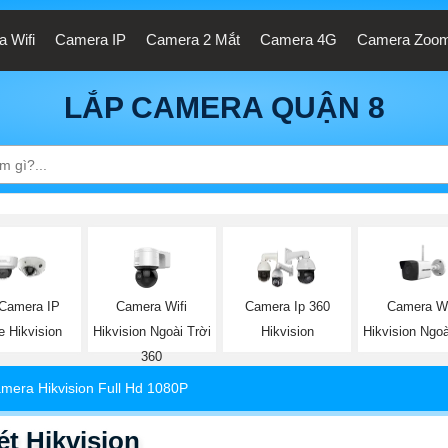
 Wifi
Camera IP
Camera 2 Mắt
Camera 4G
Camera Zoo
LẮP CAMERA QUẬN 8
Camera Wifi
Camera Wi
 Camera IP
Camera Ip 360
Hikvision Ngoài Trời
Hikvision Ngoà
 Hikvision
Hikvision
360
mera Hikvision Full Hd 1080P
t Hikvision