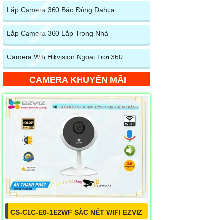
Lăp Camera 360 Báo Động Dahua
Lắp Camera 360 Lắp Trong Nhà
Camera Wifi Hikvision Ngoài Trời 360
CAMERA KHUYẾN MÃI
CS-C1C-E0-1E2WF SẮC NÉT WIFI EZVIZ