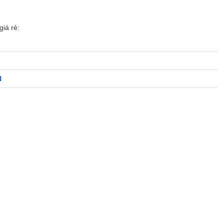
iá rẻ:
N