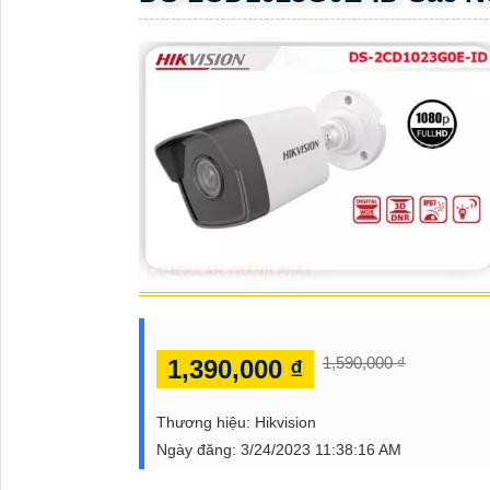
ĐẶT
PHỤ
KIỆN
CAMERA
TƯ
VẤN
DỊCH
VỤ
1,590,000 ₫
1,390,000 ₫
Thương hiệu:
Hikvision
Ngày đăng:
3/24/2023 11:38:16 AM