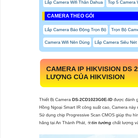
Lắp Camera Wifi Thân Dahua
Top 5 Camera W
CAMERA THEO GÓI
Lắp Camera Báo Động Trọn Bộ
Trọn Bộ Cam
Camera Wifi Nên Dùng
Lắp Camera Siêu Nét 
CAMERA IP HIKVISION DS 
LƯỢNG CỦA HIKVISION
Thiết Bị Camera
DS-2CD1023G0E-ID
được đánh g
Hồng Ngoại Smart IR công suất cao, Camera này m
Sử dụng chip Progressive Scan CMOS giúp thu hình
hãng tại An Thành Phát, ☣️
tin tưởng
chất lượng và