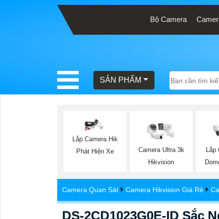
Bộ Camera
Camera
BÁO
GIÁ
TRỌN
SẢN PHẨM
GÓI
SẢN
PHẨM
Lắp Camera Hik
Camera Ultra 3k
Lắp
Phát Hiện Xe
Hikvision
Dome
TƯ
Camera Quan Sát
Camera Hikvision Giá Rẻ
Ca
VẤN
LẮP
DS-2CD1023G0E-ID Sắc Né