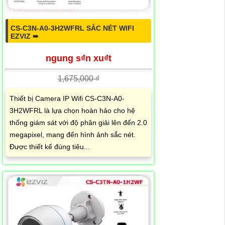
CS-C3N-A0-3H2WFRL SẮC NÉT WIFI
EZVIZ ➠
ngung s₫n xu₫t
1,675,000 ₫
Thiết bị Camera IP Wifi CS-C3N-A0-
3H2WFRL là lựa chọn hoàn hảo cho hệ
thống giám sát với độ phân giải lên đến 2.0
megapixel, mang đến hình ảnh sắc nét.
Được thiết kế đúng tiêu...