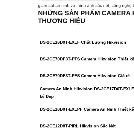
giám sát an ninh với hình ảnh sắc nét, công nghệ
NHỮNG SẢN PHẨM CAMERA K
THƯƠNG HIỆU
DS-2CE16D0T-EXLF Chất Lượng Hikvision
DS-2CE70DF3T-PTS Camera Hikvision Thiết k
DS-2CE70DF3T-PFS Camera Hikvision Giá rẻ
Camera An Ninh Hikvision DS-2CE17D0T-EXLF
kế Đẹp
DS-2CE16D0T-EXLPF Camera An Ninh Thiết k
DS-2CE12D8T-PIRL Hikvision Sắc Nét