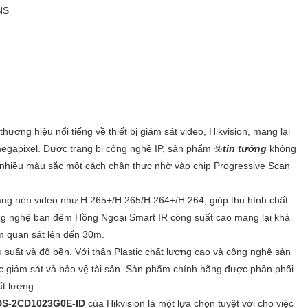
NS
thương hiệu nổi tiếng về thiết bị giám sát video, Hikvision, mang lại
megapixel. Được trang bị công nghệ IP, sản phẩm ☣️
tin tưởng
không
h nhiều màu sắc một cách chân thực nhờ vào chip Progressive Scan
dạng nén video như H.265+/H.265/H.264+/H.264, giúp thu hình chất
ông nghệ ban đêm Hồng Ngoại Smart IR công suất cao mang lại khả
ầm quan sát lên đến 30m.
u suất và độ bền. Với thân Plastic chất lượng cao và công nghệ sản
iệc giám sát và bảo vệ tài sản. Sản phẩm chính hãng được phân phối
t lượng.
DS-2CD1023G0E-ID
của Hikvision là một lựa chọn tuyệt vời cho việc