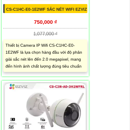
CS-C1HC-E0-1E2WF SẮC NÉT WIFI EZVIZ
750,000 ₫
1,077,000 ₫
Thiết bị Camera IP Wifi CS-C1HC-E0-
1E2WF là lựa chọn hàng đầu với độ phân
giải sắc nét lên đến 2.0 megapixel, mang
đến hình ảnh chất lượng đúng tiêu chuẩn