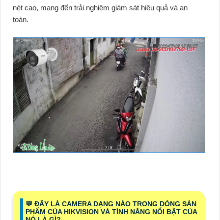
nét cao, mang đến trải nghiệm giám sát hiệu quả và an
toàn.
️💬 ĐÂY LÀ CAMERA DẠNG NÀO TRONG DÒNG SẢN
PHẨM CỦA HIKVISION VÀ TÍNH NĂNG NỔI BẬT CỦA
NÓ LÀ GÌ?