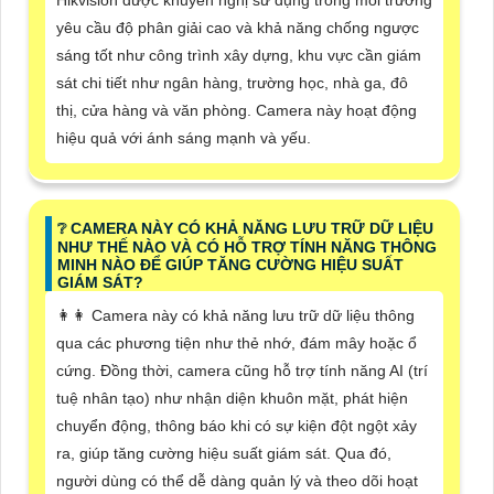
yêu cầu độ phân giải cao và khả năng chống ngược
sáng tốt như công trình xây dựng, khu vực cần giám
sát chi tiết như ngân hàng, trường học, nhà ga, đô
thị, cửa hàng và văn phòng. Camera này hoạt động
hiệu quả với ánh sáng mạnh và yếu.
❔ CAMERA NÀY CÓ KHẢ NĂNG LƯU TRỮ DỮ LIỆU
NHƯ THẾ NÀO VÀ CÓ HỖ TRỢ TÍNH NĂNG THÔNG
MINH NÀO ĐỂ GIÚP TĂNG CƯỜNG HIỆU SUẤT
GIÁM SÁT?
️👩‍👩 Camera này có khả năng lưu trữ dữ liệu thông
qua các phương tiện như thẻ nhớ, đám mây hoặc ổ
cứng. Đồng thời, camera cũng hỗ trợ tính năng AI (trí
tuệ nhân tạo) như nhận diện khuôn mặt, phát hiện
chuyển động, thông báo khi có sự kiện đột ngột xảy
ra, giúp tăng cường hiệu suất giám sát. Qua đó,
người dùng có thể dễ dàng quản lý và theo dõi hoạt