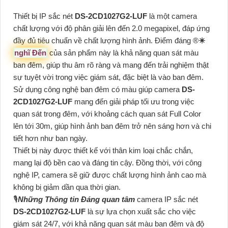
Thiết bị IP sắc nét
DS-2CD1027G2-LUF
là một camera
chất lượng với độ phân giải lên đến 2.0 megapixel, đáp ứng
đầy đủ tiêu chuẩn về chất lượng hình ảnh. Điểm đáng ®️
✴️
nghĩ Đến
của sản phẩm này là khả năng quan sát màu
ban đêm, giúp thu âm rõ ràng và mang đến trải nghiệm thật
sự tuyệt vời trong việc giám sát, đặc biệt là vào ban đêm.
Sử dụng công nghệ ban đêm có màu giúp camera
DS-
2CD1027G2-LUF
mang đến giải pháp tối ưu trong việc
quan sát trong đêm, với khoảng cách quan sát Full Color
lên tới 30m, giúp hình ảnh ban đêm trở nên sáng hơn và chi
tiết hơn như ban ngày.
Thiết bị này được thiết kế với thân kim loại chắc chắn,
mang lại độ bền cao và đáng tin cậy. Đồng thời, với công
nghệ IP, camera sẽ giữ được chất lượng hình ảnh cao mà
không bị giảm dần qua thời gian.
🎙
Những Thông tin Đáng quan tâm
camera IP sắc nét
DS-2CD1027G2-LUF
là sự lựa chọn xuất sắc cho việc
giám sát 24/7, với khả năng quan sát màu ban đêm và độ