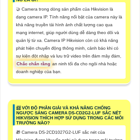
🤝 Camera trong dòng sản phẩm của Hikvision là
dạng camera IP. Tính năng nổi bật của camera này là
khả năng truyền tải hình ảnh chất lượng cao qua
mạng internet, giúp người dùng dễ dàng theo dõi và
quản lý từ xa. Camera IP Hikvision còn có khả năng
phát hiện chuyển động thông minh, cảnh báo khi có
sự kiện đột nhập và lưu trữ video trên đám mây đám,
Chắc chắn rằng
an ninh tối đa cho ngôi nhà hoặc
doanh nghiệp của bạn.
📨 VỚI ĐỘ PHÂN GIẢI VÀ KHẢ NĂNG CHỐNG
NGƯỢC SÁNG CAMERA DS-CD2G2-LUF SẮC NÉT
HIKVISION THÍCH HỢP SỬ DỤNG TRONG CÁC MÔI
TRƯỜNG NÀO?
🎁 Camera DS-2CD1027G2-LUF sắc nét của
Hikvision được khuyến nghị sử dụng trong môi trường