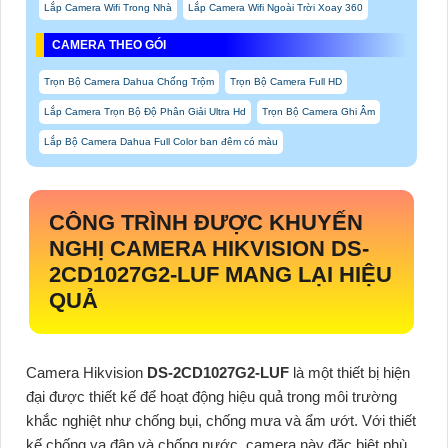
Lắp Camera Wifi Trong Nhà
Lắp Camera Wifi Ngoài Trời Xoay 360
CAMERA THEO GÓI
Trọn Bộ Camera Dahua Chống Trộm
Trọn Bộ Camera Full HD
Lắp Camera Trọn Bộ Độ Phân Giải Ultra Hd
Trọn Bộ Camera Ghi Âm
Lắp Bộ Camera Dahua Full Color ban đêm có màu
CÔNG TRÌNH ĐƯỢC KHUYẾN
NGHỊ CAMERA HIKVISION
DS-
2CD1027G2-LUF
MANG LẠI HIỆU
QUẢ
Camera Hikvision
DS-2CD1027G2-LUF
là một thiết bị hiện
đại được thiết kế để hoạt động hiệu quả trong môi trường
khắc nghiệt như chống bụi, chống mưa và ẩm ướt. Với thiết
kế chống va đập và chống nước, camera này đặc biệt phù