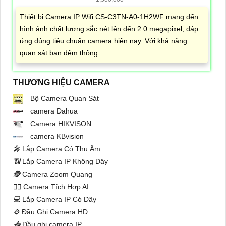
Thiết bị Camera IP Wifi CS-C3TN-A0-1H2WF mang đến
hình ảnh chất lượng sắc nét lên đến 2.0 megapixel, đáp
ứng đúng tiêu chuẩn camera hiện nay. Với khả năng
quan sát ban đêm thông...
THƯƠNG HIỆU CAMERA
Bộ Camera Quan Sát
camera Dahua
Camera HIKVISON
camera KBvision
️🎤️
Lắp Camera Có Thu Âm
📶
Lắp Camera IP Không Dây
🕵️
Camera Zoom Quang
🧛‍♀️
Camera Tích Hợp AI
💻
Lắp Camera IP Có Dây
⚙️
Đầu Ghi Camera HD
📥
Đầu ghi camera IP