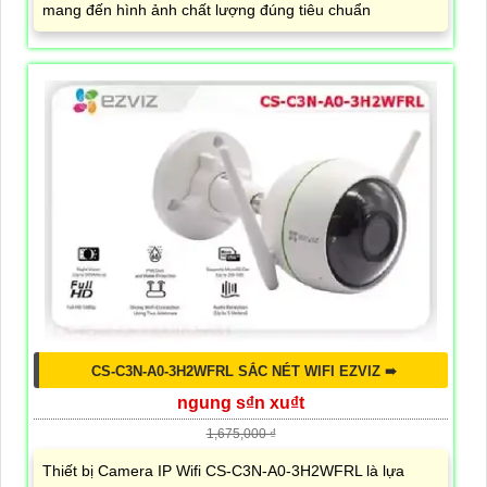
mang đến hình ảnh chất lượng đúng tiêu chuẩn
CS-C3N-A0-3H2WFRL SẮC NÉT WIFI EZVIZ ➠
ngung s₫n xu₫t
1,675,000 ₫
Thiết bị Camera IP Wifi CS-C3N-A0-3H2WFRL là lựa