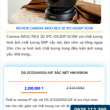
REVIEW CAMERA IMOU REX 2D IPC-GK2DP-5C0W
Camera IMOU REX 2D IPC-GK2DP-5C0W với chất lượng
hình ảnh chất lượng 5MP sắc nét, tầm nhìn xa hồng ngoại
10m cho ra hình ảnh chất lượng trong điều kiện ánh sáng
yếu. Một trong...
DS-2CD1043G0-IUF SẮC NÉT HIKVISION
2.510.000d
2,200,000 ?
Thiết bị camera IP sắc nét DS-2CD1043G0-IUF là lựa chọn hoàn
hảo cho việc giám sát chất lượng cao với độ phân giải lên đến 4.0
0938.112.399