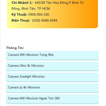
Chi Nhánh 1:
445/38 Tân Hòa Đông,P Bình Trị
Đông, Bình Tân, TP HCM
Kỹ Thuật:
0906.855.330
Điện Thoại:
(028) 6688.4949
Thông Tin:
Camera Wifi Hikvision Trong Nhà
Camera Ultra 3k Hikvision
Camera Starlight Hikvision
Camera Ip 4k Hikvision
Camera Wifi Hikvision Ngoài Trời 360