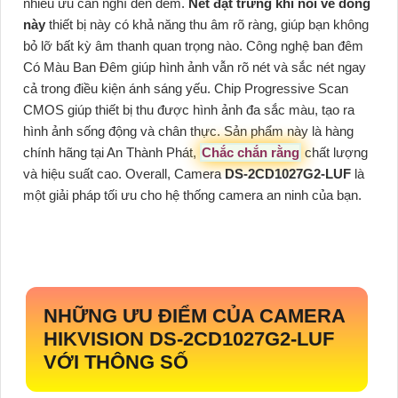
nhiều ưu cần nghĩ đến đểm.
Nét đặt trưng khi nói về dòng
này
thiết bị này có khả năng thu âm rõ ràng, giúp bạn không
bỏ lỡ bất kỳ âm thanh quan trọng nào. Công nghệ ban đêm
Có Màu Ban Đêm giúp hình ảnh vẫn rõ nét và sắc nét ngay
cả trong điều kiện ánh sáng yếu. Chip Progressive Scan
CMOS giúp thiết bị thu được hình ảnh đa sắc màu, tạo ra
hình ảnh sống động và chân thực. Sản phẩm này là hàng
chính hãng tại An Thành Phát,
Chắc chắn rằng
chất lượng
và hiệu suất cao. Overall, Camera
DS-2CD1027G2-LUF
là
một giải pháp tối ưu cho hệ thống camera an ninh của bạn.
NHỮNG ƯU ĐIỂM CỦA CAMERA
HIKVISION
DS-2CD1027G2-LUF
VỚI THÔNG SỐ