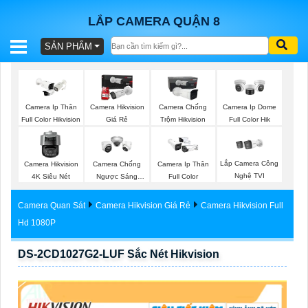
LẮP CAMERA QUẬN 8
SẢN PHẨM
BÁO
GIÁ
TRỌN
Camera Ip Thân
Camera Hikvision
Camera Chống
Camera Ip Dome
GÓI
Full Color Hikvision
Giá Rẻ
Trộm Hikvision
Full Color Hik
Lắp Camera Công
Camera Hikvision
Camera Chống
Camera Ip Thân
SẢN
Nghệ TVI
4K Siêu Nét
Ngược Sáng
Full Color
Hikvision
PHẨM
Camera Quan Sát
Camera Hikvision Giá Rẻ
Camera Hikvision Full
Hd 1080P
DS-2CD1027G2-LUF Sắc Nét Hikvision
TƯ
VẤN
LẮP