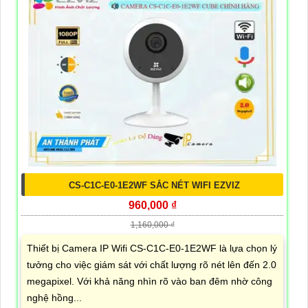
CS-C1C-E0-1E2WF SẮC NÉT WIFI EZVIZ
960,000 ₫
1,160,000 ₫
Thiết bị Camera IP Wifi CS-C1C-E0-1E2WF là lựa chọn lý
tưởng cho việc giám sát với chất lượng rõ nét lên đến 2.0
megapixel. Với khả năng nhìn rõ vào ban đêm nhờ công
nghệ hồng...