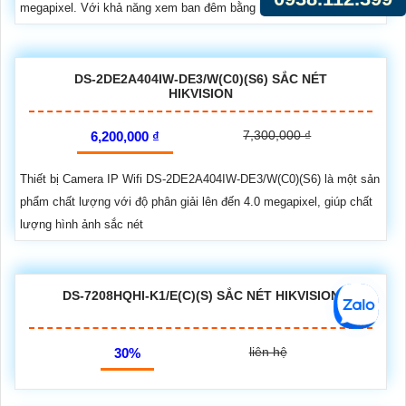
megapixel. Với khả năng xem ban đêm bằng hồng...
DS-2DE2A404IW-DE3/W(C0)(S6) SẮC NÉT
HIKVISION
7,300,000 ₫
6,200,000 ₫
Thiết bị Camera IP Wifi DS-2DE2A404IW-DE3/W(C0)(S6) là một sản
phẩm chất lượng với độ phân giải lên đến 4.0 megapixel, giúp chất
lượng hình ảnh sắc nét
DS-7208HQHI-K1/E(C)(S) SẮC NÉT HIKVISION
liên hệ
30%