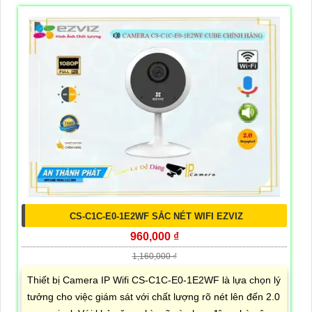
CS-C1C-E0-1E2WF SẮC NÉT WIFI EZVIZ
960,000 ₫
1,160,000 ₫
Thiết bị Camera IP Wifi CS-C1C-E0-1E2WF là lựa chọn lý
tưởng cho việc giám sát với chất lượng rõ nét lên đến 2.0