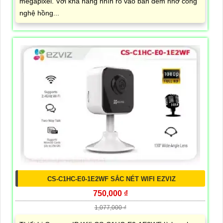
megapixel. Với khả năng nhìn rõ vào ban đêm nhờ công
nghệ hồng...
CS-C1HC-E0-1E2WF SẮC NÉT WIFI EZVIZ
750,000 ₫
1,077,000 ₫