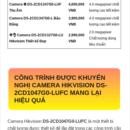
Camera ❂ DS-2CD1347G0-LUF
4,000,000
4.0 megapixel chất
Thu Âm
VNĐ
lượng cao tiết kiệm
Camera DS-2CD1347G0-L Báo
3,900,000
4.0 megapixel chất
Động
VNĐ
lượng cao tiết kiệm
2.0 megapixel
🌟👌 Camera DS-2CD1327G0-LU
2,990,000
Chất lượng đúng
Hikvision Thiết kế Đẹp
VNĐ
tiêu chuẩn
CÔNG TRÌNH ĐƯỢC KHUYẾN
NGHỊ CAMERA HIKVISION
DS-
2CD1047G0-LUFC
MANG LẠI
HIỆU QUẢ
Camera Hikvision
DS-2CD1047G0-LUFC
là một thiết bị
chất lượng được thiết kế để lắp đặt trong các công trình cần