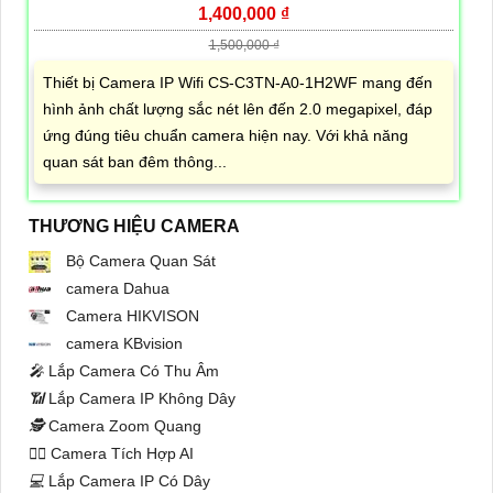
1,400,000 ₫
1,500,000 ₫
Thiết bị Camera IP Wifi CS-C3TN-A0-1H2WF mang đến
hình ảnh chất lượng sắc nét lên đến 2.0 megapixel, đáp
ứng đúng tiêu chuẩn camera hiện nay. Với khả năng
quan sát ban đêm thông...
THƯƠNG HIỆU CAMERA
Bộ Camera Quan Sát
camera Dahua
Camera HIKVISON
camera KBvision
️🎤️
Lắp Camera Có Thu Âm
📶
Lắp Camera IP Không Dây
🕵️
Camera Zoom Quang
🧛‍♀️
Camera Tích Hợp AI
💻
Lắp Camera IP Có Dây