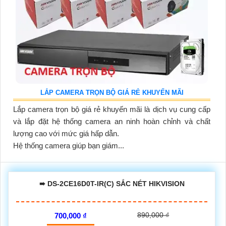
LẮP CAMERA TRỌN BỘ GIÁ RẺ KHUYẾN MÃI
Lắp camera trọn bộ giá rẻ khuyến mãi là dịch vụ cung cấp
và lắp đặt hệ thống camera an ninh hoàn chỉnh và chất
lượng cao với mức giá hấp dẫn.
Hệ thống camera giúp bạn giám...
➠ DS-2CE16D0T-IR(C) SẮC NÉT HIKVISION
890,000 ₫
700,000 ₫