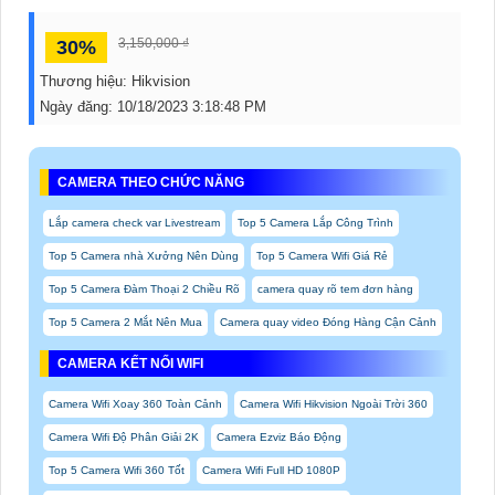
3,150,000 ₫
30%
Thương hiệu:
Hikvision
Ngày đăng:
10/18/2023 3:18:48 PM
CAMERA THEO CHỨC NĂNG
Lắp camera check var Livestream
Top 5 Camera Lắp Công Trình
Top 5 Camera nhà Xưởng Nên Dùng
Top 5 Camera Wifi Giá Rẻ
Top 5 Camera Đàm Thoại 2 Chiều Rõ
camera quay rõ tem đơn hàng
Top 5 Camera 2 Mắt Nên Mua
Camera quay video Đóng Hàng Cận Cảnh
CAMERA KẾT NỐI WIFI
Camera Wifi Xoay 360 Toàn Cảnh
Camera Wifi Hikvision Ngoài Trời 360
Camera Wifi Độ Phân Giải 2K
Camera Ezviz Báo Động
Top 5 Camera Wifi 360 Tốt
Camera Wifi Full HD 1080P