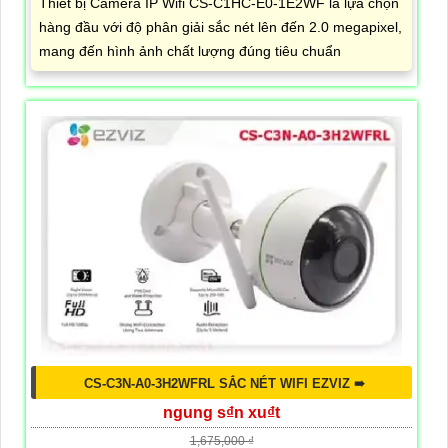
Thiết bị Camera IP Wifi CS-C1HC-E0-1E2WF là lựa chọn
hàng đầu với độ phân giải sắc nét lên đến 2.0 megapixel,
mang đến hình ảnh chất lượng đúng tiêu chuẩn
CS-C3N-A0-3H2WFRL SẮC NÉT WIFI EZVIZ ➠
ngung s₫n xu₫t
1,675,000 ₫