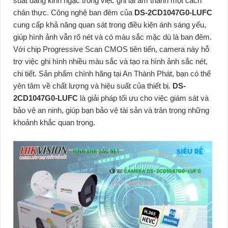
suất đáng kinh ngạc trong việc ghi lại âm thanh một cách
chân thực. Công nghệ ban đêm của
DS-2CD1047G0-LUFC
cung cấp khả năng quan sát trong điều kiện ánh sáng yếu,
giúp hình ảnh vẫn rõ nét và có màu sắc mặc dù là ban đêm.
Với chip Progressive Scan CMOS tiên tiến, camera này hỗ
trợ việc ghi hình nhiều màu sắc và tạo ra hình ảnh sắc nét,
chi tiết. Sản phẩm chính hãng tại An Thành Phát, bạn có thể
yên tâm về chất lượng và hiệu suất của thiết bị.
DS-
2CD1047G0-LUFC
là giải pháp tối ưu cho việc giám sát và
bảo vệ an ninh, giúp bạn bảo vệ tài sản và trân trọng những
khoảnh khắc quan trọng.