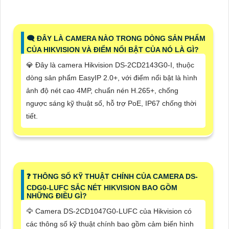
🗨️ ĐÂY LÀ CAMERA NÀO TRONG DÒNG SẢN PHẨM
CỦA HIKVISION VÀ ĐIỂM NỔI BẬT CỦA NÓ LÀ GÌ?
💎 Đây là camera Hikvision DS-2CD2143G0-I, thuộc
dòng sản phẩm EasyIP 2.0+, với điểm nổi bật là hình
ảnh độ nét cao 4MP, chuẩn nén H.265+, chống
ngược sáng kỹ thuật số, hỗ trợ PoE, IP67 chống thời
tiết.
️❓ THÔNG SỐ KỸ THUẬT CHÍNH CỦA CAMERA DS-
CDG0-LUFC SẮC NÉT HIKVISION BAO GỒM
NHỮNG ĐIỀU GÌ?
🦅 Camera DS-2CD1047G0-LUFC của Hikvision có
các thông số kỹ thuật chính bao gồm cảm biến hình