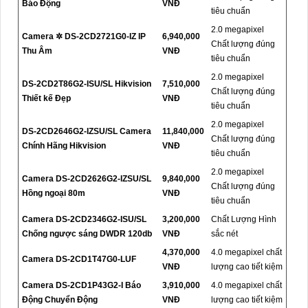
Báo Động
VNĐ
tiêu chuẩn
2.0 megapixel
Camera ✲ DS-2CD2721G0-IZ IP
6,940,000
Chất lượng đúng
Thu Âm
VNĐ
tiêu chuẩn
2.0 megapixel
DS-2CD2T86G2-ISU/SL Hikvision
7,510,000
Chất lượng đúng
Thiết kế Đẹp
VNĐ
tiêu chuẩn
2.0 megapixel
DS-2CD2646G2-IZSU/SL Camera
11,840,000
Chất lượng đúng
Chính Hãng Hikvision
VNĐ
tiêu chuẩn
2.0 megapixel
Camera DS-2CD2626G2-IZSU/SL
9,840,000
Chất lượng đúng
Hồng ngoại 80m
VNĐ
tiêu chuẩn
Camera DS-2CD2346G2-ISU/SL
3,200,000
Chất Lượng Hình
Chống ngược sáng DWDR 120db
VNĐ
sắc nét
4,370,000
4.0 megapixel chất
Camera DS-2CD1T47G0-LUF
VNĐ
lượng cao tiết kiệm
Camera DS-2CD1P43G2-I Báo
3,910,000
4.0 megapixel chất
Động Chuyển Động
VNĐ
lượng cao tiết kiệm