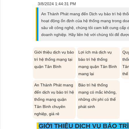
ĐẶT
3/8/2024 1:44:31 PM
An Thành Phát mang đến Dịch vụ bảo trì hệ thố
hoạt động ổn định của hệ thống mạng trong doan
PHỤ
sâu về công nghệ, chúng tôi cam kết cung cấp d
KIỆN
doanh nghiệp. Hãy liên hệ với chúng tôi để được
CAMERA
Giới thiệu dịch vụ bảo
Lợi ích mà dịch vụ
Quy
trì hệ thống mạng tại
bảo trì hệ thống
thố
quận Tân Bình
mạng quận Tân Bình
Tân
TƯ
mang lại
thế
VẤN
DỊCH
An Thành Phát mang
Bảo trì hệ thống
VỤ
đến dịch vụ bảo trì hệ
mạng có mắc không,
thống mạng quận
những chi phí có thể
Tân Bình chuyên
phát sinh
nghiệp, giá rẻ
GIỚI THIỆU DỊCH VỤ BẢO T