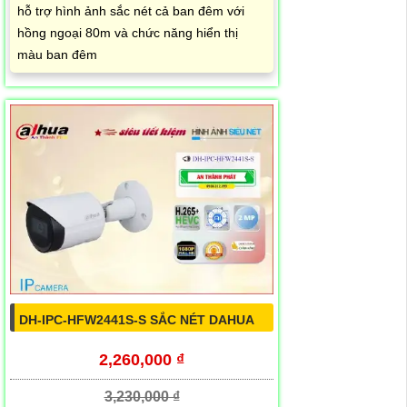
hỗ trợ hình ảnh sắc nét cả ban đêm với
hồng ngoại 80m và chức năng hiển thị
màu ban đêm
DH-IPC-HFW2441S-S SẮC NÉT DAHUA
2,260,000 ₫
3,230,000 ₫