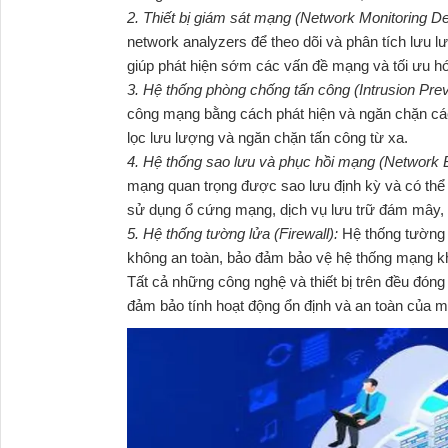
2. Thiết bị giám sát mạng (Network Monitoring D
network analyzers để theo dõi và phân tích lưu lư
giúp phát hiện sớm các vấn đề mạng và tối ưu hó
3. Hệ thống phòng chống tấn công (Intrusion Pre
công mạng bằng cách phát hiện và ngăn chặn các
lọc lưu lượng và ngăn chặn tấn công từ xa.
4. Hệ thống sao lưu và phục hồi mạng (Network
mạng quan trọng được sao lưu định kỳ và có thể 
sử dụng ổ cứng mạng, dịch vụ lưu trữ đám mây, 
5. Hệ thống tường lửa (Firewall):
Hệ thống tường 
không an toàn, bảo đảm bảo vệ hệ thống mạng kh
Tất cả những công nghệ và thiết bị trên đều đóng v
đảm bảo tính hoạt động ổn định và an toàn của m