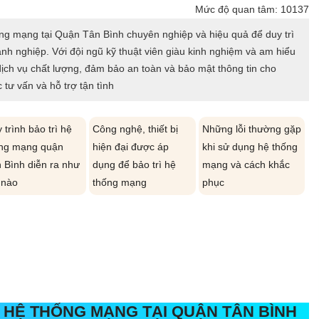
Mức độ quan tâm: 10137
ng mạng tại Quận Tân Bình chuyên nghiệp và hiệu quả để duy trì
h nghiệp. Với đội ngũ kỹ thuật viên giàu kinh nghiệm và am hiểu
ịch vụ chất lượng, đảm bảo an toàn và bảo mật thông tin cho
 tư vấn và hỗ trợ tận tình
 trình bảo trì hệ
Công nghệ, thiết bị
Những lỗi thường gặp
ng mạng quận
hiện đại được áp
khi sử dụng hệ thống
 Bình diễn ra như
dụng để bảo trì hệ
mạng và cách khắc
 nào
thống mạng
phục
RÌ HỆ THỐNG MẠNG TẠI QUẬN TÂN BÌNH