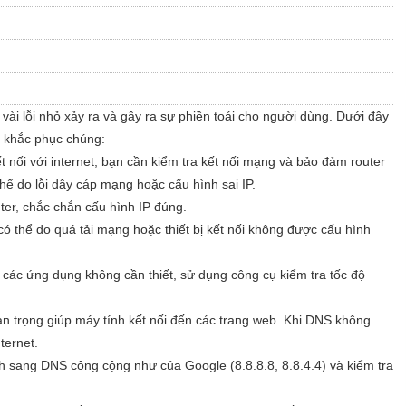
ài lỗi nhỏ xảy ra và gây ra sự phiền toái cho người dùng. Dưới đây
h khắc phục chúng:
t nối với internet, bạn cần kiểm tra kết nối mạng và bảo đảm router
hể do lỗi dây cáp mạng hoặc cấu hình sai IP.
ter, chắc chắn cấu hình IP đúng.
có thể do quá tải mạng hoặc thiết bị kết nối không được cấu hình
 các ứng dụng không cần thiết, sử dụng công cụ kiểm tra tốc độ
n trọng giúp máy tính kết nối đến các trang web. Khi DNS không
ternet.
 sang DNS công cộng như của Google (8.8.8.8, 8.8.4.4) và kiểm tra