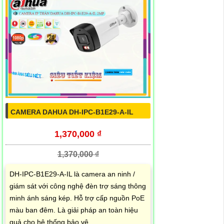
CAMERA DAHUA DH-IPC-B1E29-A-IL
1,370,000 ₫
1,370,000 ₫
DH-IPC-B1E29-A-IL là camera an ninh /
giám sát với công nghệ đèn trợ sáng thông
minh ánh sáng kép. Hỗ trợ cấp nguồn PoE
màu ban đêm. Là giải pháp an toàn hiệu
quả cho hệ thống bảo vệ.