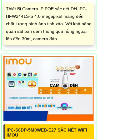
Thiết Bị Camera IP POE sắc nét DH-IPC-
HFW2441S-S 4.0 megapixel mang đến
chất lượng hình ảnh tinh xảo. Với khả năng
quan sát ban đêm thông qua hồng ngoại
lên đến 30m, camera đáp...
IPC-S6DP-5M0WEB-E27 SẮC NÉT WIFI
IMOU