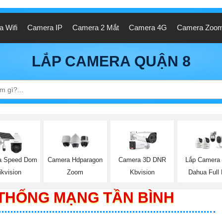
 Wifi
Camera IP
Camera 2 Mắt
Camera 4G
Camera Zoo
LẮP CAMERA QUẬN 8
a Speed Dom
Camera Hdparagon
Camera 3D DNR
Lắp Camera 
ikvision
Zoom
Kbvision
Dahua Full
 THỐNG MẠNG TẦN BÌNH