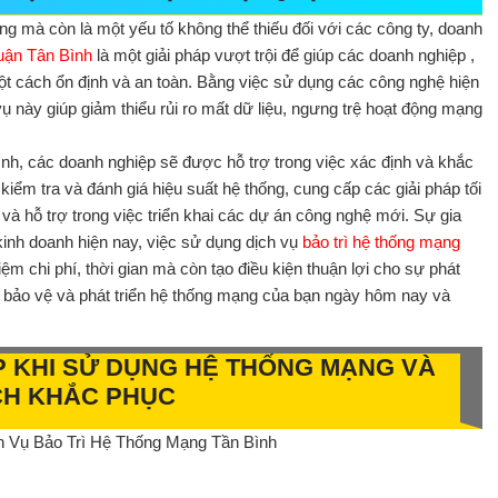
ng mà còn là một yếu tố không thể thiếu đối với các công ty, doanh
quận Tân Bình
là một giải pháp vượt trội để giúp các doanh nghiệp ,
một cách ổn định và an toàn. Bằng việc sử dụng các công nghệ hiện
vụ này giúp giảm thiểu rủi ro mất dữ liệu, ngưng trệ hoạt động mạng
ình, các doanh nghiệp sẽ được hỗ trợ trong việc xác định và khắc
ểm tra và đánh giá hiệu suất hệ thống, cung cấp các giải pháp tối
à hỗ trợ trong việc triển khai các dự án công nghệ mới. Sự gia
inh doanh hiện nay, việc sử dụng dịch vụ
bảo trì hệ thống mạng
iệm chi phí, thời gian mà còn tạo điều kiện thuận lợi cho sự phát
ể bảo vệ và phát triển hệ thống mạng của bạn ngày hôm nay và
 KHI SỬ DỤNG HỆ THỐNG MẠNG VÀ
H KHẮC PHỤC
 Vụ Bảo Trì Hệ Thống Mạng Tần Bình