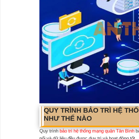
QUY TRÌNH BẢO TRÌ HỆ TH
NHƯ THẾ NÀO
Quy trình
bảo trì hệ thống mạng quận Tân Bình
ba
nối và dữ liệu đều được duy trì và hoạt động tốt.