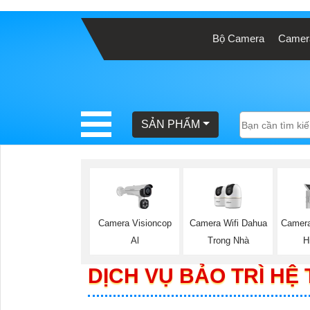
Bộ Camera
Camera
BÁO
GIÁ
TRỌN
GÓI
SẢN PHẨM
SẢN
PHẨM
Camera Visioncop
Camera Wifi Dahua
Camer
Al
Trong Nhà
H
TƯ
DỊCH VỤ BẢO TRÌ HỆ
VẤN
LẮP