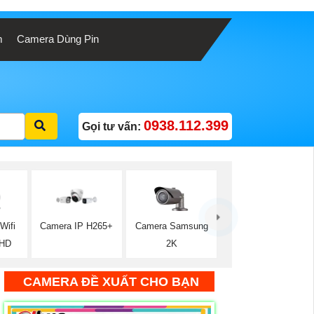
m
Camera Dùng Pin
0938.112.399
Gọi tư vấn:
Camera Samsung
Wifi
Camera IP H265+
2K
 HD
CAMERA ĐỀ XUẤT CHO BẠN