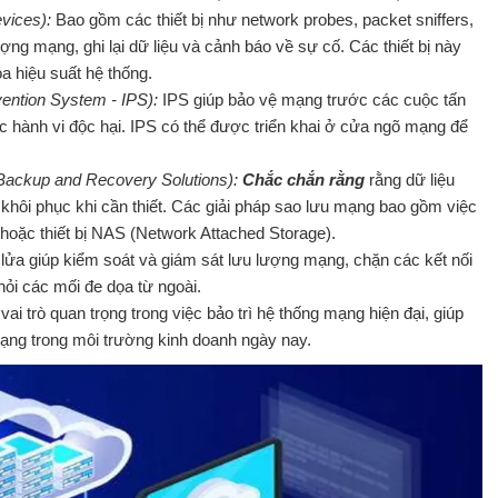
evices):
Bao gồm các thiết bị như network probes, packet sniffers,
ợng mạng, ghi lại dữ liệu và cảnh báo về sự cố. Các thiết bị này
a hiệu suất hệ thống.
vention System - IPS):
IPS giúp bảo vệ mạng trước các cuộc tấn
 hành vi độc hại. IPS có thể được triển khai ở cửa ngõ mạng để
 Backup and Recovery Solutions):
Chắc chắn rằng
rằng dữ liệu
khôi phục khi cần thiết. Các giải pháp sao lưu mạng bao gồm việc
hoặc thiết bị NAS (Network Attached Storage).
lửa giúp kiểm soát và giám sát lưu lượng mạng, chặn các kết nối
ỏi các mối đe dọa từ ngoài.
ai trò quan trọng trong việc bảo trì hệ thống mạng hiện đại, giúp
ạng trong môi trường kinh doanh ngày nay.