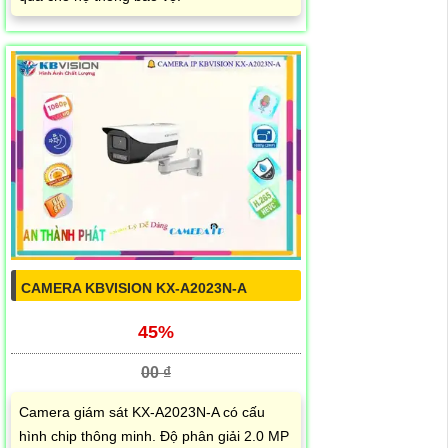
CAMERA KBVISION KX-A2023N-A
45%
00 ₫
Camera giám sát KX-A2023N-A có cấu
hình chip thông minh. Độ phân giải 2.0 MP