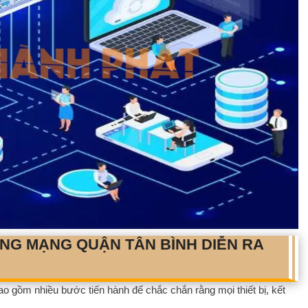
ỐNG MẠNG QUẬN TÂN BÌNH DIỄN RA
o gồm nhiều bước tiến hành để chắc chắn rằng mọi thiết bị, kết