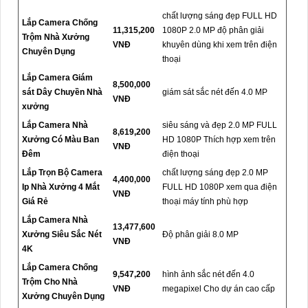
chất lượng sáng đẹp FULL HD
Lắp Camera Chống
11,315,200
1080P 2.0 MP độ phân giải
Trộm Nhà Xưởng
VNĐ
khuyên dùng khi xem trên điện
Chuyên Dụng
thoại
Lắp Camera Giám
8,500,000
sát Dây Chuyền Nhà
giám sát sắc nét đến 4.0 MP
VNĐ
xưởng
Lắp Camera Nhà
siêu sáng và đẹp 2.0 MP FULL
8,619,200
Xưởng Có Màu Ban
HD 1080P Thích hợp xem trên
VNĐ
Đêm
điện thoại
Lắp Trọn Bộ Camera
chất lượng sáng đẹp 2.0 MP
4,400,000
Ip Nhà Xưởng 4 Mắt
FULL HD 1080P xem qua điện
VNĐ
Giá Rẻ
thoại máy tính phù hợp
Lắp Camera Nhà
13,477,600
Xưởng Siêu Sắc Nét
Độ phân giải 8.0 MP
VNĐ
4K
Lắp Camera Chống
9,547,200
hình ảnh sắc nét đến 4.0
Trộm Cho Nhà
VNĐ
megapixel Cho dự án cao cấp
Xưởng Chuyên Dụng