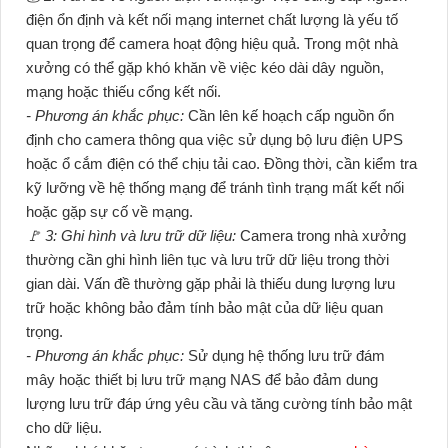
điện ổn định và kết nối mạng internet chất lượng là yếu tố
quan trọng để camera hoạt động hiệu quả. Trong một nhà
xưởng có thể gặp khó khăn về việc kéo dài dây nguồn,
mạng hoặc thiếu cổng kết nối.
- Phương án khắc phục:
Cần lên kế hoạch cấp nguồn ổn
định cho camera thông qua việc sử dụng bộ lưu điện UPS
hoặc ổ cắm điện có thể chịu tải cao. Đồng thời, cần kiểm tra
kỹ lưỡng về hệ thống mạng để tránh tình trạng mất kết nối
hoặc gặp sự cố về mạng.
️🚩 3: Ghi hình và lưu trữ dữ liệu:
Camera trong nhà xưởng
thường cần ghi hình liên tục và lưu trữ dữ liệu trong thời
gian dài. Vấn đề thường gặp phải là thiếu dung lượng lưu
trữ hoặc không bảo đảm
tính bảo mật của dữ liệu quan
trọng.
- Phương án khắc phục:
Sử dụng hệ thống lưu trữ đám
mây hoặc thiết bị lưu trữ mạng NAS để bảo đảm dung
lượng lưu trữ đáp ứng yêu cầu và tăng cường tính bảo mật
cho dữ liệu.