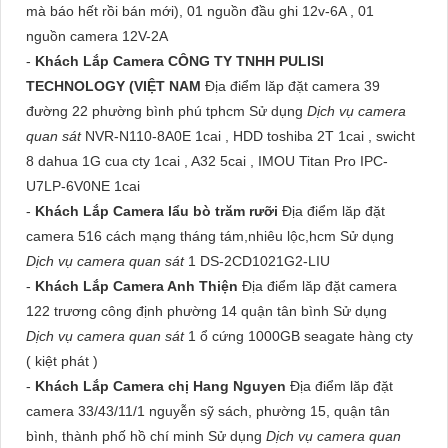
mà báo hết rồi bán mới), 01 nguồn đầu ghi 12v-6A , 01
nguồn camera 12V-2A
-
Khách Lắp Camera CÔNG TY TNHH PULISI
TECHNOLOGY (VIỆT NAM
Địa điểm lăp đặt camera 39
đường 22 phường bình phú tphcm Sử dụng
Dịch vụ camera
quan sát
NVR-N110-8A0E 1cai , HDD toshiba 2T 1cai , swicht
8 dahua 1G cua cty 1cai , A32 5cai , IMOU Titan Pro IPC-
U7LP-6V0NE 1cai
-
Khách Lắp Camera lẩu bò trăm rưỡi
Địa điểm lăp đặt
camera 516 cách mạng tháng tám,nhiêu lộc,hcm Sử dụng
Dịch vụ camera quan sát
1 DS-2CD1021G2-LIU
-
Khách Lắp Camera Anh Thiện
Địa điểm lăp đặt camera
122 trương công định phường 14 quận tân bình Sử dụng
Dịch vụ camera quan sát
1 ổ cứng 1000GB seagate hàng cty
( kiệt phát )
-
Khách Lắp Camera chị Hang Nguyen
Địa điểm lăp đặt
camera 33/43/11/1 nguyễn sỹ sách, phường 15, quận tân
bình, thành phố hồ chí minh Sử dụng
Dịch vụ camera quan