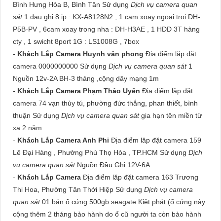
Bình Hưng Hòa B, Bình Tân Sử dụng
Dịch vụ camera quan
sát
1 dau ghi 8 ip : KX-A8128N2 , 1 cam xoay ngoai troi DH-
P5B-PV , 6cam xoay trong nha : DH-H3AE , 1 HDD 3T hàng
cty , 1 swicht 8port 1G : LS1008G , 7box
-
Khách Lắp Camera Huynh văn phong
Địa điểm lăp đặt
camera 0000000000 Sử dụng
Dịch vụ camera quan sát
1
Nguồn 12v-2A BH-3 tháng ,cộng dây mạng 1m
-
Khách Lắp Camera Phạm Thảo Uyên
Địa điểm lăp đặt
camera 74 vạn thủy tú, phường đức thắng, phan thiết, bình
thuận Sử dụng
Dịch vụ camera quan sát
gia hạn tên miền từ
xa 2 năm
-
Khách Lắp Camera Anh Phi
Địa điểm lăp đặt camera 159
Lê Đại Hàng , Phường Phú Thọ Hòa , TP.HCM Sử dụng
Dịch
vụ camera quan sát
Nguồn Đầu Ghi 12V-6A
-
Khách Lắp Camera
Địa điểm lăp đặt camera 163 Trương
Thi Hoa, Phường Tân Thới Hiệp Sử dụng
Dịch vụ camera
quan sát
01 bán ổ cứng 500gb seagate Kiệt phát (ổ cứng này
cộng thêm 2 tháng bảo hành do ổ cũ người ta còn bảo hành