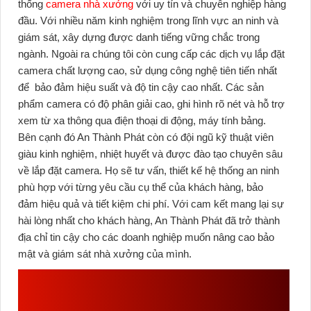
thống
camera nhà xưởng
với uy tín và chuyên nghiệp hàng
đầu. Với nhiều năm kinh nghiệm trong lĩnh vực an ninh và
giám sát, xây dựng được danh tiếng vững chắc trong
ngành. Ngoài ra chúng tôi còn cung cấp các dịch vụ lắp đặt
camera chất lượng cao, sử dụng công nghệ tiên tiến nhất
để bảo đảm hiệu suất và độ tin cậy cao nhất. Các sản
phẩm camera có độ phân giải cao, ghi hình rõ nét và hỗ trợ
xem từ xa thông qua điện thoại di động, máy tính bảng.
Bên cạnh đó An Thành Phát còn có đội ngũ kỹ thuật viên
giàu kinh nghiệm, nhiệt huyết và được đào tạo chuyên sâu
về lắp đặt camera. Họ sẽ tư vấn, thiết kế hệ thống an ninh
phù hợp với từng yêu cầu cụ thể của khách hàng, bảo
đảm
hiệu quả và tiết kiệm chi phí. Với cam kết mang lại sự
hài lòng nhất cho khách hàng, An Thành Phát đã trở thành
địa chỉ tin cậy cho các doanh nghiệp muốn nâng cao bảo
mật và giám sát nhà xưởng của mình.
GIẢI PHÁP LẮP CAMERA NHÀ
XƯỞNG