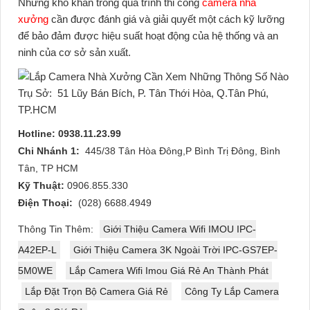
Những khó khăn trong quá trình thi công
camera nhà
xưởng
cần được đánh giá và giải quyết một cách kỹ lưỡng
để bảo đảm được hiệu suất hoạt động của hệ thống và an
ninh của cơ sở sản xuất.
Trụ Sở:
51 Lũy Bán Bích, P. Tân Thới Hòa, Q.Tân Phú,
TP.HCM
Hotline: 0938.11.23.99
Chi Nhánh 1:
445/38 Tân Hòa Đông,P Bình Trị Đông, Bình
Tân, TP HCM
Kỹ Thuật:
0906.855.330
Điện Thoại:
(028) 6688.4949
Thông Tin Thêm:
Giới Thiệu Camera Wifi IMOU IPC-
A42EP-L
Giới Thiệu Camera 3K Ngoài Trời IPC-GS7EP-
5M0WE
Lắp Camera Wifi Imou Giá Rẻ An Thành Phát
Lắp Đặt Trọn Bộ Camera Giá Rẻ
Công Ty Lắp Camera