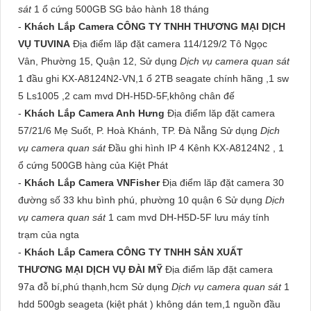
sát
1 ổ cứng 500GB SG bảo hành 18 tháng
-
Khách Lắp Camera CÔNG TY TNHH THƯƠNG MẠI DỊCH
VỤ TUVINA
Địa điểm lăp đặt camera 114/129/2 Tô Ngọc
Vân, Phường 15, Quận 12, Sử dụng
Dịch vụ camera quan sát
1 đầu ghi KX-A8124N2-VN,1 ổ 2TB seagate chính hãng ,1 sw
5 Ls1005 ,2 cam mvd DH-H5D-5F,không chân đế
-
Khách Lắp Camera Anh Hưng
Địa điểm lăp đặt camera
57/21/6 Mẹ Suốt, P. Hoà Khánh, TP. Đà Nẵng Sử dụng
Dịch
vụ camera quan sát
Đầu ghi hình IP 4 Kênh KX-A8124N2 , 1
ổ cứng 500GB hàng của Kiệt Phát
-
Khách Lắp Camera VNFisher
Địa điểm lăp đặt camera 30
đường số 33 khu bình phú, phường 10 quận 6 Sử dụng
Dịch
vụ camera quan sát
1 cam mvd DH-H5D-5F lưu máy tính
trạm của ngta
-
Khách Lắp Camera CÔNG TY TNHH SẢN XUẤT
THƯƠNG MẠI DỊCH VỤ ĐÀI MỸ
Địa điểm lăp đặt camera
97a đỗ bí,phú thạnh,hcm Sử dụng
Dịch vụ camera quan sát
1
hdd 500gb seageta (kiệt phát ) không dán tem,1 nguồn đầu