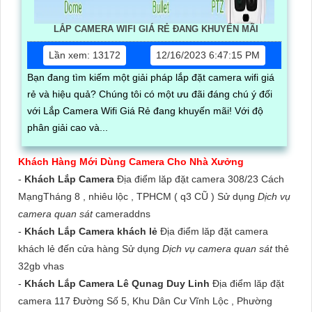
LẮP CAMERA WIFI GIÁ RẺ ĐANG KHUYẾN MÃI
Lần xem: 13172
12/16/2023 6:47:15 PM
Bạn đang tìm kiếm một giải pháp lắp đặt camera wifi giá
rẻ và hiệu quả? Chúng tôi có một ưu đãi đáng chú ý đối
với Lắp Camera Wifi Giá Rẻ đang khuyến mãi! Với độ
phân giải cao và...
Khách Hàng Mới Dùng Camera Cho Nhà Xưởng
-
Khách Lắp Camera
Địa điểm lăp đặt camera 308/23 Cách
MạngTháng 8 , nhiêu lộc , TPHCM ( q3 CŨ ) Sử dụng
Dịch vụ
camera quan sát
cameraddns
-
Khách Lắp Camera khách lẻ
Địa điểm lăp đặt camera
khách lẻ đến cửa hàng Sử dụng
Dịch vụ camera quan sát
thẻ
32gb vhas
-
Khách Lắp Camera Lê Qunag Duy Linh
Địa điểm lăp đặt
camera 117 Đường Số 5, Khu Dân Cư Vĩnh Lộc , Phường