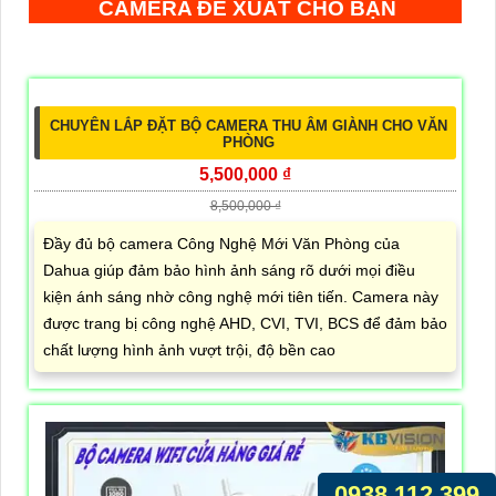
CAMERA ĐỀ XUẤT CHO BẠN
CHUYÊN LẮP ĐẶT BỘ CAMERA THU ÂM GIÀNH CHO VĂN
PHÒNG
5,500,000 ₫
0938.112.399
8,500,000 ₫