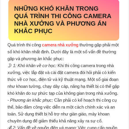
NHỮNG KHÓ KHĂN TRONG
QUÁ TRÌNH THI CÔNG CAMERA
NHÀ XƯỞNG VÀ PHƯƠNG ÁN
KHẮC PHỤC
Quá trình thi công
camera nhà xưởng
thường gặp phải một
số khó khăn nhất định. Dưới đây là một số vấn đề thường
gặp và phương án khắc phục:
🌛 1: Khó khăn về cơ học:
Khi thi công camera trong nhà
xưởng, việc lắp đặt và cài đặt camera đòi hỏi phải có kiến
thức về cơ học, điện tử và kỹ thuật mạng. Một số giai đoạn
như khoan tường, chạy dây cáp, nâng hạ thiết bị có thể gặp
khó khăn do sự phức tạp của không gian trong nhà xưởng.
- Phương án khắc phục:
Cần phải có kế hoạch thi công cụ
thể, bảo đảm công việc diễn ra một cách chính xác và an
toàn. Sử dụng thiết bị hỗ trợ như giàn giáo, máy khoan
chuyên dụng để giảm thiểu khả năng xảy ra sự cố.
💰 2: Vấn đề về nguồn điện và mạng:
Việc cung cấp nguồn