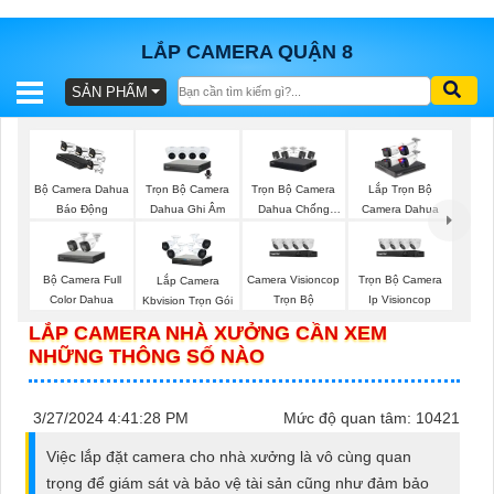
LẮP CAMERA QUẬN 8
SẢN PHẨM
BÁO
GIÁ
TRỌN
GÓI
Trọn Bộ Camera
Trọn Bộ Camera
Bộ Camera Dahua
Lắp Trọn Bộ
Dahua Ghi Âm
Dahua Chống
Báo Động
Camera Dahua
Trộm
SẢN
Bộ Camera Full
Camera Visioncop
Trọn Bộ Camera
Lắp Camera
Color Dahua
Trọn Bộ
Ip Visioncop
Kbvision Trọn Gói
PHẨM
LẮP CAMERA NHÀ XƯỞNG CẦN XEM
NHỮNG THÔNG SỐ NÀO
TƯ
3/27/2024 4:41:28 PM
Mức độ quan tâm: 10421
VẤN
Việc lắp đặt camera cho nhà xưởng là vô cùng quan
LẮP
trọng để giám sát và bảo vệ tài sản cũng như đảm bảo