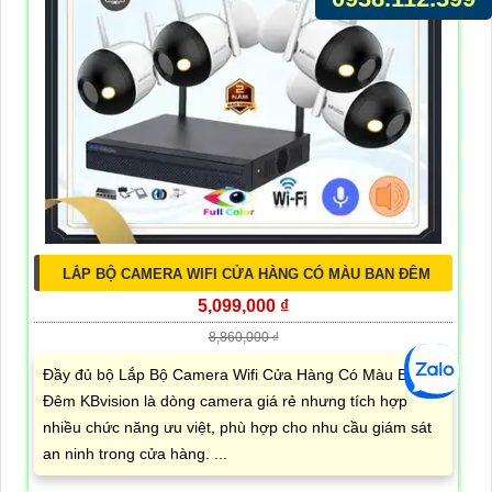
Đầy đủ bộ camera Công Nghệ Mới Văn Phòng của
Dahua giúp đảm bảo hình ảnh sáng rõ dưới mọi điều
kiện ánh sáng nhờ công nghệ mới tiên tiến. Camera này
được trang bị công nghệ AHD, CVI, TVI, BCS để đảm bảo
chất lượng hình ảnh vượt trội, độ bền cao