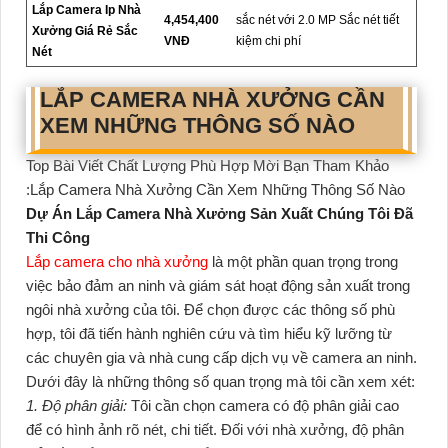
Lắp Camera Ip Nhà
4,454,400
sắc nét với 2.0 MP Sắc nét tiết
Xưởng Giá Rẻ Sắc
VNĐ
kiệm chi phí
Nét
LẮP CAMERA NHÀ XƯỞNG CẦN
XEM NHỮNG THÔNG SỐ NÀO
Top Bài Viết Chất Lượng Phù Hợp Mời Bạn Tham Khảo
:Lắp Camera Nhà Xưởng Cần Xem Những Thông Số Nào
Dự Án Lắp Camera Nhà Xưởng Sản Xuất Chúng Tôi Đã
Thi Công
Lắp camera cho nhà xưởng
là một phần quan trọng trong
việc bảo đảm
an ninh và giám sát hoạt động sản xuất trong
ngôi nhà xưởng của tôi. Để chọn được các thông số phù
hợp, tôi đã tiến hành nghiên cứu và tìm hiểu kỹ lưỡng từ
các chuyên gia và nhà cung cấp dịch vụ về camera an ninh.
Dưới đây là những thông số quan trọng mà tôi cần xem xét:
1. Độ phân giải:
Tôi cần chọn camera có độ phân giải cao
để có hình ảnh rõ nét, chi tiết. Đối với nhà xưởng, độ phân