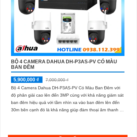
BỘ 4 CAMERA DAHUA DH-P3AS-PV CÓ MÀU
BAN ĐÊM
5,900,000 ₫
7,000,000 ₫
Bộ 4 Camera Dahua DH-P3AS-PV Có Màu Ban Đêm với
độ phân giải cao lên đến 3MP cùng với khả năng giám sát
ban đêm hiệu quả với tầm nhìn xa vào ban đêm lên đến
30m bên cạnh đó là khả năng giúp đàm thoại âm thanh 2
chiều và báo động răng de chủ động khi phát hiện xâm
nhập