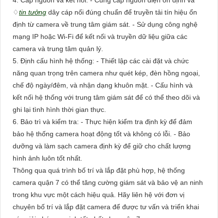
♢
tin tưởng
dây cáp nối đúng chuẩn để truyền tải tín hiệu ổn
định từ camera về trung tâm giám sát. - Sử dụng công nghệ
mạng IP hoặc Wi-Fi để kết nối và truyền dữ liệu giữa các
camera và trung tâm quản lý.
5. Định cấu hình hệ thống: - Thiết lập các cài đặt và chức
năng quan trọng trên camera như quét kép, đèn hồng ngoại,
chế độ ngày/đêm, và nhận dạng khuôn mặt. - Cấu hình và
kết nối hệ thống với trung tâm giám sát để có thể theo dõi và
ghi lại tình hình thời gian thực.
6. Bảo trì và kiểm tra: - Thực hiện kiểm tra định kỳ để đảm
bảo hệ thống camera hoạt động tốt và không có lỗi. - Bảo
dưỡng và làm sạch camera định kỳ để giữ cho chất lượng
hình ảnh luôn tốt nhất.
Thông qua quá trình bố trí và lắp đặt phù hợp, hệ thống
camera quận 7 có thể tăng cường giám sát và bảo vệ an ninh
trong khu vực một cách hiệu quả. Hãy liên hệ với đơn vị
chuyên bố trí và lắp đặt camera để được tư vấn và triển khai