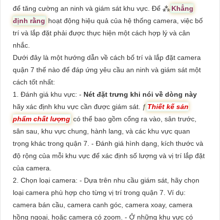
để tăng cường an ninh và giám sát khu vực. Để ⁂
Khẳng
định rằng
hoạt động hiệu quả của hệ thống camera, việc bố
trí và lắp đặt phải được thực hiện một cách hợp lý và cân
nhắc.
Dưới đây là một hướng dẫn về cách bố trí và lắp đặt camera
quận 7 thế nào để đáp ứng yêu cầu an ninh và giám sát một
cách tốt nhất:
1. Đánh giá khu vực: -
Nét đặt trưng khi nói về dòng này
hãy xác định khu vực cần được giám sát. ƒ
Thiết kế sản
phẩm chất lượng
có thể bao gồm cổng ra vào, sân trước,
sân sau, khu vực chung, hành lang, và các khu vực quan
trọng khác trong quận 7. - Đánh giá hình dạng, kích thước và
độ rộng của mỗi khu vực để xác định số lượng và vị trí lắp đặt
của camera.
2. Chọn loại camera: - Dựa trên nhu cầu giám sát, hãy chọn
loại camera phù hợp cho từng vị trí trong quận 7. Ví dụ:
camera bán cầu, camera canh góc, camera xoay, camera
hồng ngoại, hoặc camera có zoom. - Ở những khu vực có