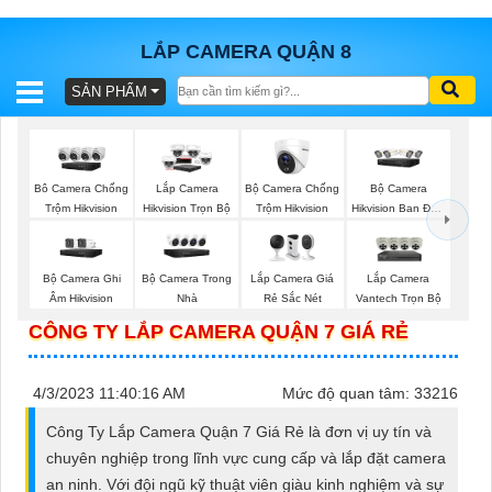
LẮP CAMERA QUẬN 8
SẢN PHẨM
BÁO
GIÁ
TRỌN
GÓI
Bộ Camera Chống
Bộ Camera
Bô Camera Chống
Lắp Camera
Trộm Hikvision
Hikvision Ban Đêm
Trộm Hikvision
Hikvision Trọn Bộ
Có Màu
SẢN
Bộ Camera Ghi
Bộ Camera Trong
Lắp Camera Giá
Lắp Camera
Âm Hikvision
Nhà
Rẻ Sắc Nét
Vantech Trọn Bộ
PHẨM
CÔNG TY LẮP CAMERA QUẬN 7 GIÁ RẺ
4/3/2023 11:40:16 AM
Mức độ quan tâm: 33216
TƯ
Công Ty Lắp Camera Quận 7 Giá Rẻ là đơn vị uy tín và
VẤN
chuyên nghiệp trong lĩnh vực cung cấp và lắp đặt camera
LẮP
an ninh. Với đội ngũ kỹ thuật viên giàu kinh nghiệm và sự