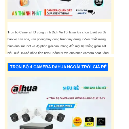
Trọn bộ Camera HD công trình Dịch Vụ Tốt là sự lựa chọn tuyệt vời để
bảo vệ căn nhà, văn phòng hay công trình xây dựng. r>Với chất lượng
hình ảnh sắc nét và độ phân giải cao, mang đến một hệ thống giám sát
hiệu quả. r>Khả năng tích hợp Chống Nước cho phép camera hoạt động
bền bỉ trong mọi
TRỌN BỘ 4 CAMERA DAHUA NGOÀI TRỜI GIÁ RẺ
4,500,000 VNĐ