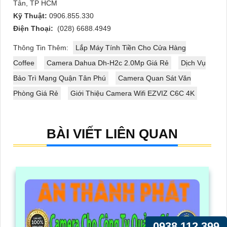
Tân, TP HCM
Kỹ Thuật:
0906.855.330
Điện Thoại:
(028) 6688.4949
Thông Tin Thêm:
Lắp Máy Tính Tiền Cho Cửa Hàng
Coffee
Camera Dahua Dh-H2c 2.0Mp Giá Rẻ
Dịch Vụ
Bảo Trì Mạng Quận Tân Phú
Camera Quan Sát Văn
Phòng Giá Rẻ
Giới Thiệu Camera Wifi EZVIZ C6C 4K
BÀI VIẾT LIÊN QUAN
0938.112.399