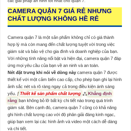
các giải pháp an ninh tốt nhất cho quận 7.
CAMERA QUẬN 7 GIÁ RẺ NHƯNG
CHẤT LƯỢNG KHÔNG HỀ RẺ
Camera quận 7 là một sản phẩm không chỉ có giá thành
hợp lý mà còn mang đến chất lượng tuyệt vời trong việc
giám sát và bảo vệ cho gia đình và doanh nghiệp của bạn.
Với những tính năng nổi bật và hiện đại, camera quận 7 đáp
ứng mọi yêu cầu của bạn về an ninh và an toàn.
Nét đặt trưng khi nói về dòng này
camera quận 7 được
thiết kế với một cảm biến cao cấp, cho phép bạn ghi lại hình
ảnh sắc nét và rõ ràng ngay cả trong điều kiện ánh sáng
yếu. ƒ
Thiết kế sản phẩm chất lượng
⁂
Khẳng định
rằng
bạn không bỏ lỡ bất kỳ chi tiết nào trong quá trình
giám sát. Bên cạnh đó, camera quận 7 cũng có khả năng
ghi hình chất lượng cao với độ phân giải đáng kinh ngạc,
giúp bạn xem lại các hình ảnh và video một cách dễ dàng
và chi tiết.