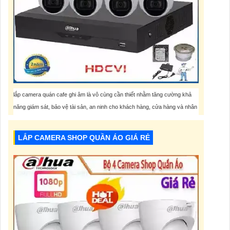
lắp camera quán cafe ghi âm là vô cùng cần thiết nhằm tăng cường khả
năng giám sát, bảo vệ tài sản, an ninh cho khách hàng, cửa hàng và nhân
viên của quán. Ngoài ra còn có thể nghe được âm thanh nhân viên phục
vụ trao đổi với khách hàng xem có lễ phép có gây khó khăn cho khách
LẮP CAMERA SHOP QUẦN ÁO GIÁ RẺ
hàng không.
8,308,000 VNĐ