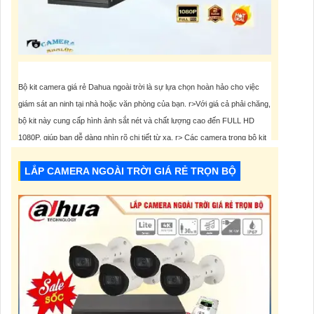
Bộ kit camera giá rẻ Dahua ngoài trời là sự lựa chọn hoàn hảo cho việc
giám sát an ninh tại nhà hoặc văn phòng của bạn. r>Với giá cả phải chăng,
bộ kit này cung cấp hình ảnh sắt nét và chất lượng cao đến FULL HD
1080P, giúp bạn dễ dàng nhìn rõ chi tiết từ xa. r> Các camera trong bộ kit
3,900,000 VNĐ
LẮP CAMERA NGOÀI TRỜI GIÁ RẺ TRỌN BỘ