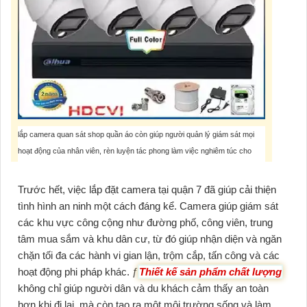
lắp camera quan sát shop quần áo còn giúp người quản lý giám sát mọi
hoạt động của nhân viên, rèn luyện tác phong làm việc nghiêm túc cho
nhân viên, tăng cường công tác bảo vệ an ninh cho cửa hàng 24/24 giúp
quan sát để bảo vệ tài sản như xe cộ của khách hàng.
Trước hết, việc lắp đặt camera tại quận 7 đã giúp cải thiện
tình hình an ninh một cách đáng kể. Camera giúp giám sát
5,554,000 VNĐ
các khu vực công cộng như đường phố, công viên, trung
tâm mua sắm và khu dân cư, từ đó giúp nhận diện và ngăn
chặn tối đa các hành vi gian lận, trộm cắp, tấn công và các
hoạt động phi pháp khác. ƒ
Thiết kế sản phẩm chất lượng
không chỉ giúp người dân và du khách cảm thấy an toàn
hơn khi đi lại, mà còn tạo ra một môi trường sống và làm