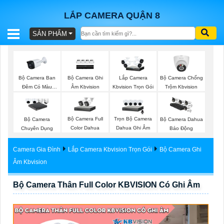
LẮP CAMERA QUẬN 8
SẢN PHẨM
BÁO
GIÁ
TRỌN
Bộ Camera Ban
Bộ Camera Ghi
Bộ Camera Chống
Lắp Camera
GÓI
Đêm Có Màu
Âm Kbvision
Trộm Kbvision
Kbvision Trọn Gói
Kbvision
Bộ Camera Full
Trọn Bộ Camera
Bộ Camera
Bộ Camera Dahua
SẢN
Color Dahua
Dahua Ghi Âm
Chuyên Dụng
Báo Động
PHẨM
Camera Gia Đình
Lắp Camera Kbvision Trọn Gói
Bộ Camera Ghi
Âm Kbvision
Bộ Camera Thân Full Color KBVISION Có Ghi Âm
TƯ
VẤN
LẮP