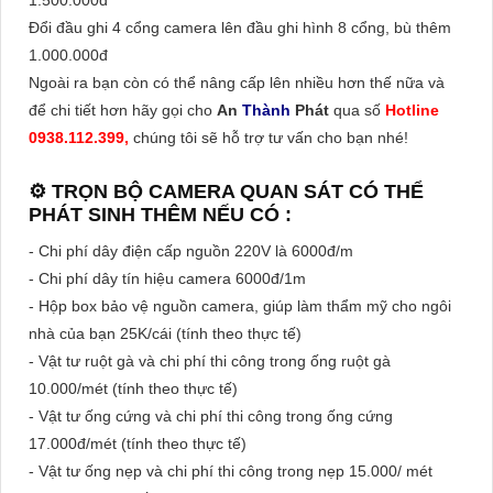
1.500.000đ
Đổi đầu ghi 4 cổng camera lên đầu ghi hình 8 cổng, bù thêm
1.000.000đ
Ngoài ra bạn còn có thể nâng cấp lên nhiều hơn thế nữa và
để chi tiết hơn hãy gọi cho
An
Thành
Phát
qua số
Hotline
0938.112.399,
chúng tôi sẽ hỗ trợ tư vấn cho bạn nhé!
⚙ TRỌN BỘ CAMERA QUAN SÁT CÓ THỂ
PHÁT SINH THÊM NẾU CÓ :
- Chi phí dây điện cấp nguồn 220V là 6000đ/m
- Chi phí dây tín hiệu camera 6000đ/1m
- Hộp box bảo vệ nguồn camera, giúp làm thẩm mỹ cho ngôi
nhà của bạn 25K/cái (tính theo thực tế)
- Vật tư ruột gà và chi phí thi công trong ống ruột gà
10.000/mét (tính theo thực tế)
- Vật tư ống cứng và chi phí thi công trong ống cứng
17.000đ/mét (tính theo thực tế)
- Vật tư ống nẹp và chi phí thi công trong nẹp 15.000/ mét