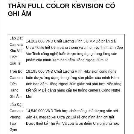
THÂN FULL COLOR KBVISION CÓ
GHI ÂM
Lắp Đặt
14,202,000 VNĐ Chất Lượng Hình 5.0 MP Độ phân giải
Camera
Ultra 4k lite tiết kiệm băng thông và chi phí với hình ảnh đẹp
Khu Vui
VanTech công nghệ luôn được ứng dụng trong từng sản
Chơi
phẩm của minh Xem ban đêm Hồng Ngoại 30m IP
Giải Trí
Trọn Bộ
18,195,000 VNĐ Chất Lượng Hình Hikvision công nghệ
Camera
luôn được ứng dụng trong từng sản phẩm của minh Hình
Cửa
ảnh ban đêm Hồng Ngoại 30m giám sát phù hơp Nền tảng
Hàng
kết nối IP Dễ dàng nâng cấp hệ thống camera Công Nghệ
Ghi Âm
Mới
Lắp Đặt
Camera
14,540,000 VNĐ Tích hợp chức năng chất lượng sắc nét
Phòng
đến 4.0 megapixel Ultra 2k Giá rẻ cho hình ảnh chi tiết
Tập
Được thiết kế Thu Âm Và Loa là ưu điểm Chi phí phù hợp
Gym