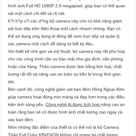
hình ảnh Full HD 1080P 2.0 megapixel, giúp bạn có thể quan
sát một cách chi tiết và rõ nét.
K?t h?p v?i các d?ng bộ camera này còn có khả năng giám
sát trực tiếp trên điện thoại một cách nhanh chóng. Bạn có
thể sử dụng ứng dụng di động để xem trực tiếp và quản lý
các camera một cách dễ dàng từ bất kỳ đâu.
Với thiết kế nhỏ gọn và mỹ thuật, bộ camera này rất phù hợp
cho các công trình cần sự bảo mật như gia đình, văn phòng
hoặc cửa hàng. Thân camera được làm bằng kim loại, chất
lượng rất tốt và nâng cao an toàn sự bền bỉ trong thời gian
dài.
Bên cạnh đó, công nghệ giám sát ban đêm Hồng Ngoại 40m
giúp camera hoạt động mịn màng và đẹp hơn trong các điều
kiện ánh sáng yếu.
Công nghệ Ai được tích hợp
nâng cao an
toàn rằng bạn sẽ có được hình ảnh chất lượng cao ngay cả
vào ban đêm.
Nhìn những đặc điểm của thiết bị có thể nói là bộ Camera
Thân Full Color KBVISION không chỉ mang lại chất lượng