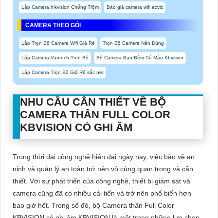
Lắp Camera hikvision Chống Trộm
Báo giá camera wifi ezviz
CAMERA THEO GÓI
Lắp Trọn Bộ Camera Wifi Giá Rẻ
Trọn Bộ Camera Nên Dùng
Lắp Camera Vantech Trọn Bộ
Bộ Camera Ban Đêm Có Màu Kbvision
Lắp Camera Trọn Bộ Giá Rẻ sắc nét
NHU CẦU CÂN THIẾT VỀ
BỘ
CAMERA THÂN FULL COLOR
KBVISION CÓ GHI ÂM
Trong thời đại công nghệ hiện đại ngày nay, việc bảo vệ an
ninh và quản lý an toàn trở nên vô cùng quan trọng và cần
thiết. Với sự phát triển của công nghệ, thiết bị giám sát và
camera cũng đã có nhiều cải tiến và trở nên phổ biến hơn
bao giờ hết. Trong số đó, bộ Camera thân Full Color
KBVISION có ghi âm KBVISION là một trong những lựa chọn