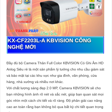
KX-CF2203L-A
KBVISION CÔNG
NGHỆ MỚI
Đầy đủ bộ Camera Thân Full Color KBVISION Có Ghi Âm HD
Anlog Siêu rẻ là một sản phẩm lý tưởng cho nhu cầu giám sát
và bảo mật tại các khu vực như gia đình, văn phòng, cửa
hàng, nhà xưởng và nhiều nơi khác.
Với chất lượng sáng đẹp 2.0 MP, Camera KBVISION sẽ cho
bạn những hình ảnh rõ nét và sắc nét, giúp bạn quan sát mọi
góc nhìn một cách chi tiết và rõ ràng. Độ phân giải cao nâng
cao an toàn rằng bạn không bỏ qua bất kỳ chi tiết quan trọng