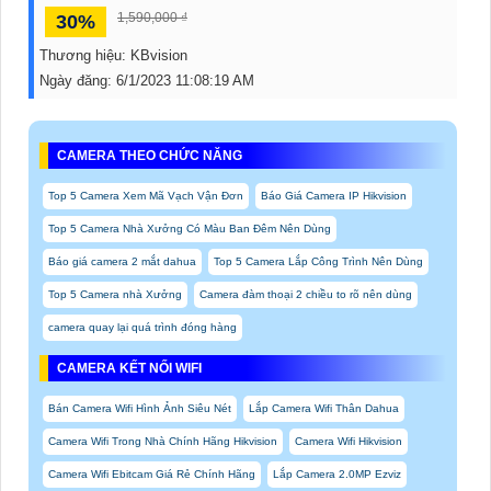
1,590,000 ₫
30%
Thương hiệu:
KBvision
Ngày đăng:
6/1/2023 11:08:19 AM
CAMERA THEO CHỨC NĂNG
Top 5 Camera Xem Mã Vạch Vận Đơn
Báo Giá Camera IP Hikvision
Top 5 Camera Nhà Xưởng Có Màu Ban Đêm Nên Dùng
Báo giá camera 2 mắt dahua
Top 5 Camera Lắp Công Trình Nên Dùng
Top 5 Camera nhà Xưởng
Camera đàm thoại 2 chiều to rõ nên dùng
camera quay lại quá trình đóng hàng
CAMERA KẾT NỐI WIFI
Bán Camera Wifi Hình Ảnh Siêu Nét
Lắp Camera Wifi Thân Dahua
Camera Wifi Trong Nhà Chính Hãng Hikvision
Camera Wifi Hikvision
Camera Wifi Ebitcam Giá Rẻ Chính Hãng
Lắp Camera 2.0MP Ezviz