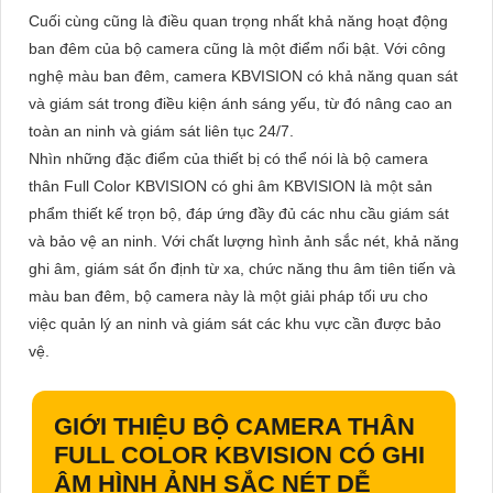
Cuối cùng cũng là điều quan trọng nhất khả năng hoạt động
ban đêm của bộ camera cũng là một điểm nổi bật. Với công
nghệ màu ban đêm, camera KBVISION có khả năng quan sát
và giám sát trong điều kiện ánh sáng yếu, từ đó nâng cao an
toàn an ninh và giám sát liên tục 24/7.
Nhìn những đặc điểm của thiết bị có thể nói là bộ camera
thân Full Color KBVISION có ghi âm KBVISION là một sản
phẩm thiết kế trọn bộ, đáp ứng đầy đủ các nhu cầu giám sát
và bảo vệ an ninh. Với chất lượng hình ảnh sắc nét, khả năng
ghi âm, giám sát ổn định từ xa, chức năng thu âm tiên tiến và
màu ban đêm, bộ camera này là một giải pháp tối ưu cho
việc quản lý an ninh và giám sát các khu vực cần được bảo
vệ.
GIỚI THIỆU
BỘ CAMERA THÂN
FULL COLOR KBVISION CÓ GHI
ÂM
HÌNH ẢNH SẮC NÉT DỄ