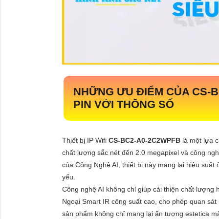
NHỮNG ƯU ĐIỂM CỦA
CS-
PIN VỚI THÔNG SỐ
Thiết bị IP Wifi
CS-BC2-A0-2C2WPFB
là một lựa 
chất lượng sắc nét đến 2.0 megapixel và công ngh
của Công Nghệ AI, thiết bị này mang lại hiệu suất 
yếu.
Công nghệ AI không chỉ giúp cải thiện chất lượn
Ngoại Smart IR công suất cao, cho phép quan sát
sản phẩm không chỉ mang lại ấn tượng estetica mà