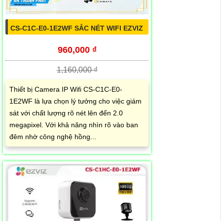
CS-C1C-E0-1E2WF SẮC NÉT WIFI EZVIZ
960,000 ₫
1,160,000 ₫
Thiết bị Camera IP Wifi CS-C1C-E0-
1E2WF là lựa chọn lý tưởng cho việc giám
sát với chất lượng rõ nét lên đến 2.0
megapixel. Với khả năng nhìn rõ vào ban
đêm nhờ công nghệ hồng...