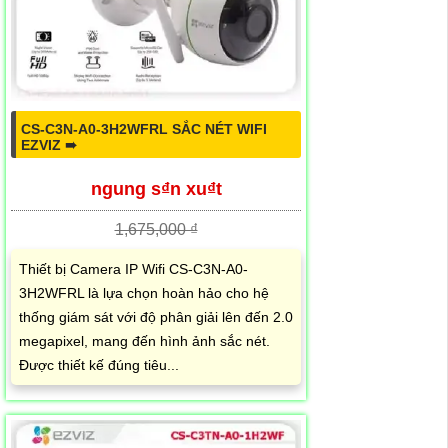
CS-C3N-A0-3H2WFRL SẮC NÉT WIFI
EZVIZ ➠
ngung s₫n xu₫t
1,675,000 ₫
Thiết bị Camera IP Wifi CS-C3N-A0-
3H2WFRL là lựa chọn hoàn hảo cho hệ
thống giám sát với độ phân giải lên đến 2.0
megapixel, mang đến hình ảnh sắc nét.
Được thiết kế đúng tiêu...