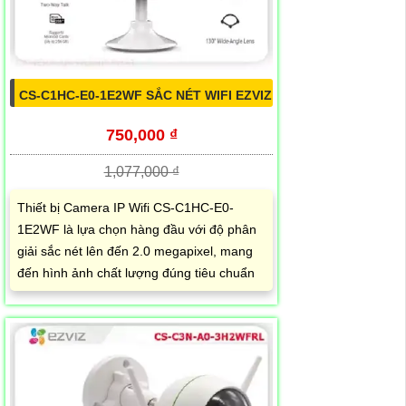
CS-C1HC-E0-1E2WF SẮC NÉT WIFI EZVIZ
750,000 ₫
1,077,000 ₫
Thiết bị Camera IP Wifi CS-C1HC-E0-
1E2WF là lựa chọn hàng đầu với độ phân
giải sắc nét lên đến 2.0 megapixel, mang
đến hình ảnh chất lượng đúng tiêu chuẩn