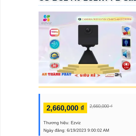
ĐẶT
PHỤ
KIỆN
CAMERA
TƯ
VẤN
DỊCH
VỤ
2,660,000 ₫
2,660,000 ₫
Thương hiệu:
Ezviz
Ngày đăng:
6/19/2023 9:00:02 AM