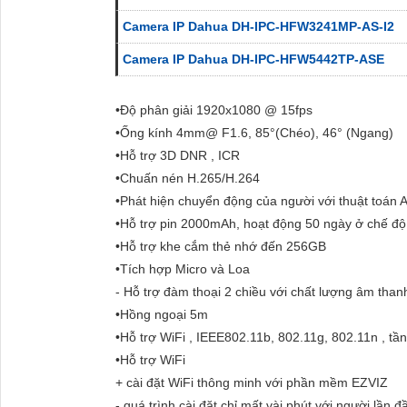
Camera IP Dahua DH-IPC-HFW3241MP-AS-I2
Camera IP Dahua DH-IPC-HFW5442TP-ASE
•Độ phân giải 1920x1080 @ 15fps
•Ống kính 4mm@ F1.6, 85°(Chéo), 46° (Ngang)
•Hỗ trợ 3D DNR , ICR
•Chuấn nén H.265/H.264
•Phát hiện chuyển động của người với thuật toán 
•Hỗ trợ pin 2000mAh, hoạt động 50 ngày ở chế độ t
•Hỗ trợ khe cắm thẻ nhớ đến 256GB
•Tích hợp Micro và Loa
- Hỗ trợ đàm thoại 2 chiều với chất lượng âm than
•Hồng ngoại 5m
•Hỗ trợ WiFi , IEEE802.11b, 802.11g, 802.11n , t
•Hỗ trợ WiFi
+ cài đặt WiFi thông minh với phần mềm EZVIZ
- quá trình cài đặt chỉ mất vài phút với người lần đ