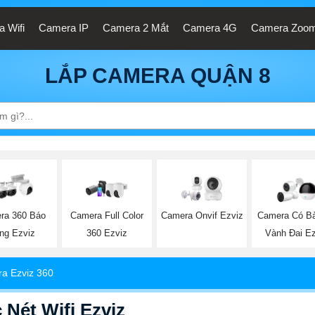
 Wifi
Camera IP
Camera 2 Mắt
Camera 4G
Camera Zoo
LẮP CAMERA QUẬN 8
ra 360 Báo
Camera Full Color
Camera Onvif Ezviz
Camera Có B
ng Ezviz
360 Ezviz
Vành Đai Ez
a Ezviz 360
ét Wifi Ezviz