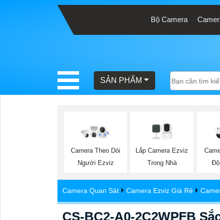
Bộ Camera
Camera
BÁO
GIÁ
TRỌN
SẢN PHẨM
GÓI
SẢN
PHẨM
Lắp Camera Ezviz
Camera Theo Dỏi
Came
Trong Nhà
Người Ezviz
Độ
TƯ
Camera Quan Sát
Camera Ezviz Giá Rẻ
Camer
VẤN
LẮP
CS-BC2-A0-2C2WPFB Sắc N