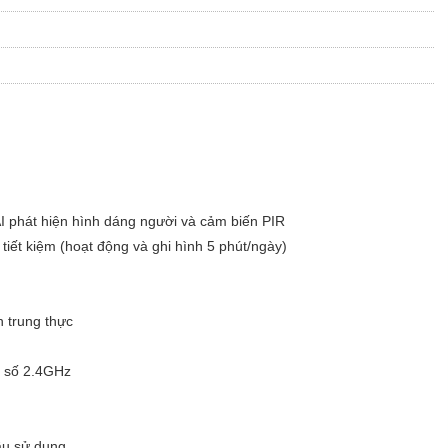
AI phát hiện hình dáng người và cảm biến PIR
iết kiệm (hoạt động và ghi hình 5 phút/ngày)
h trung thực
ần số 2.4GHz
ầu sử dụng