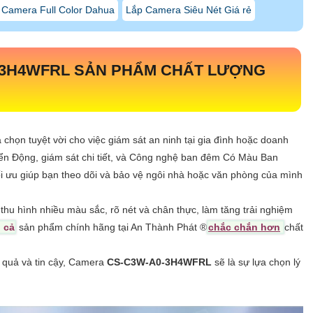
 Camera Full Color Dahua
Lắp Camera Siêu Nét Giá rẻ
0 3H4WFRL SẢN PHẨM CHẤT LƯỢNG
a chọn tuyệt vời cho việc giám sát an ninh tại gia đình hoặc doanh
ển Động, giám sát chi tiết, và Công nghệ ban đêm Có Màu Ban
i ưu giúp bạn theo dõi và bảo vệ ngôi nhà hoặc văn phòng của mình
u hình nhiều màu sắc, rõ nét và chân thực, làm tăng trải nghiệm
 cả
sản phẩm chính hãng tại An Thành Phát ®️
chắc chắn hơn
chất
 quả và tin cậy, Camera
CS-C3W-A0-3H4WFRL
sẽ là sự lựa chọn lý