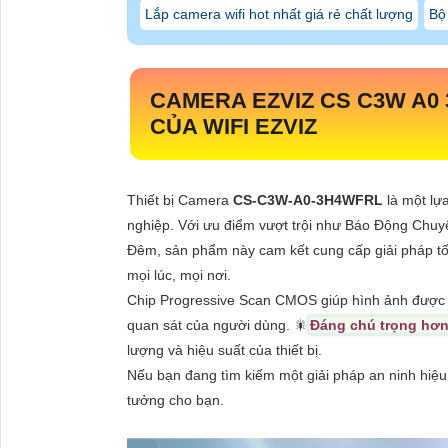
Lắp camera wifi hot nhất giá rẻ chất lượng
Bộ
CAMERA EZVIZ CS C3W A
CỦA WIFI EZVIZ
Thiết bị Camera
CS-C3W-A0-3H4WFRL
là một lự
nghiệp. Với ưu điểm vượt trội như Báo Động Chuy
Đêm, sản phẩm này cam kết cung cấp giải pháp tố
mọi lúc, mọi nơi.
Chip Progressive Scan CMOS giúp hình ảnh được th
quan sát của người dùng. 🎇
Đáng chú trọng hơn
lượng và hiệu suất của thiết bị.
Nếu bạn đang tìm kiếm một giải pháp an ninh hiệu
tưởng cho bạn.