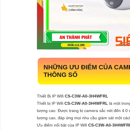
NHỮNG ƯU ĐIỂM CỦA CAME
THÔNG SỐ
Thiết Bị IP Wifi
CS-C3W-A0-3H4WFRL
Thiết bị IP Wifi
CS-C3W-A0-3H4WFRL
là một tro
lượng cao. Được trang bị camera sắc nét đến 4.0 me
lượng cao, đáp ứng mọi nhu cầu giám sát một các
Ưu điểm nổi bật của IP Wifi
CS-C3W-A0-3H4WF