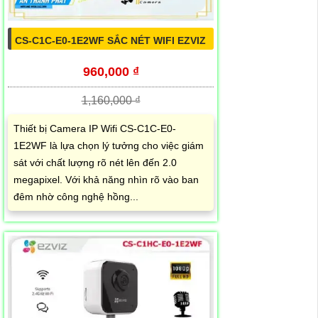
CS-C1C-E0-1E2WF SẮC NÉT WIFI EZVIZ
960,000 ₫
1,160,000 ₫
Thiết bị Camera IP Wifi CS-C1C-E0-
1E2WF là lựa chọn lý tưởng cho việc giám
sát với chất lượng rõ nét lên đến 2.0
megapixel. Với khả năng nhìn rõ vào ban
đêm nhờ công nghệ hồng...