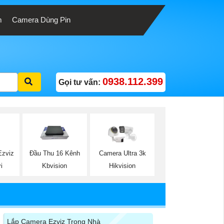
m
Camera Dùng Pin
0938.112.399
Gọi tư vấn:
Ezviz
Đầu Thu 16 Kênh
Camera Ultra 3k
i
Kbvision
Hikvision
Lắp Camera Ezviz Trong Nhà