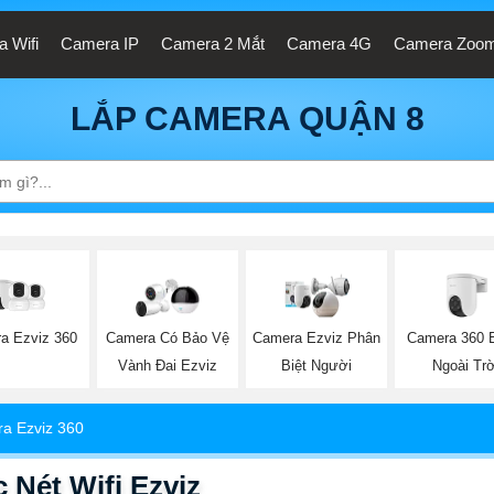
 Wifi
Camera IP
Camera 2 Mắt
Camera 4G
Camera Zoo
LẮP CAMERA QUẬN 8
a Ezviz 360
Camera 360 
Camera Có Bảo Vệ
Camera Ezviz Phân
Ngoài Trờ
Vành Đai Ezviz
Biệt Người
a Ezviz 360
Nét Wifi Ezviz