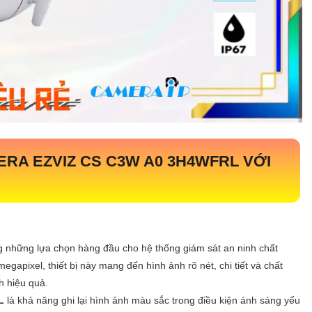
RA EZVIZ CS C3W A0 3H4WFRL VỚI
ng những lựa chọn hàng đầu cho hệ thống giám sát an ninh chất
gapixel, thiết bị này mang đến hình ảnh rõ nét, chi tiết và chất
h hiệu quả.
RL
là khả năng ghi lại hình ảnh màu sắc trong điều kiện ánh sáng yếu