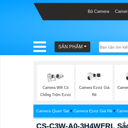
Bộ Camera
Camera
BÁO
GIÁ
TRỌN
SẢN PHẨM
GÓI
SẢN
PHẨM
Camera Ezviz Giá
Camer
Camera Wifi Có
Rẻ
Chống Trộm Ezviz
TƯ
Camera Quan Sát
Camera Ezviz Giá Rẻ
Camer
VẤN
LẮP
CS-C3W-A0-3H4WFRL Sắc 