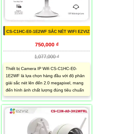
CS-C1HC-E0-1E2WF SẮC NÉT WIFI EZVIZ
750,000 ₫
1,077,000 ₫
Thiết bị Camera IP Wifi CS-C1HC-E0-
1E2WF là lựa chọn hàng đầu với độ phân
giải sắc nét lên đến 2.0 megapixel, mang
đến hình ảnh chất lượng đúng tiêu chuẩn