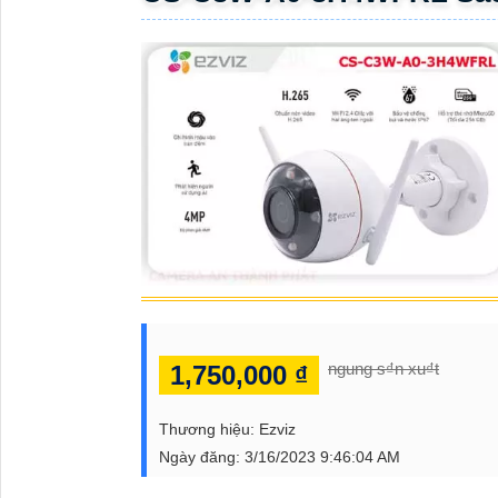
ĐẶT
PHỤ
KIỆN
CAMERA
TƯ
VẤN
DỊCH
VỤ
ngung s₫n xu₫t
1,750,000 ₫
Thương hiệu:
Ezviz
Ngày đăng:
3/16/2023 9:46:04 AM