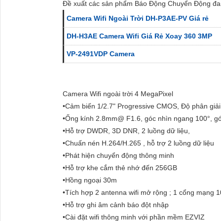
Đề xuất các sản phẩm Báo Động Chuyển Động đa
Camera Wifi Ngoài Trời DH-P3AE-PV Giá rẻ
DH-H3AE Camera Wifi Giá Rẻ Xoay 360 3MP
VP-2491VDP Camera
Camera Wifi ngoài trời 4 MegaPixel
•Cảm biến 1/2.7" Progressive CMOS, Độ phân gi
•Ống kính 2.8mm@ F1.6, góc nhìn ngang 100°, gó
•Hỗ trợ DWDR, 3D DNR, 2 luồng dữ liệu,
•Chuấn nén H.264/H.265 , hỗ trợ 2 luồng dữ liệu
•Phát hiện chuyển động thông minh
•Hỗ trợ khe cắm thẻ nhớ đến 256GB
•Hồng ngoại 30m
•Tích hợp 2 antenna wifi mở rộng ; 1 cổng mạng
•Hỗ trợ ghi âm cảnh báo đột nhập
•Cài đặt wifi thông minh với phần mềm EZVIZ