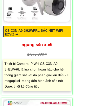
CS-C3N-A0-3H2WFRL SẮC NÉT WIFI
EZVIZ ➠
ngung s₫n xu₫t
1,675,000 ₫
Thiết bị Camera IP Wifi CS-C3N-A0-
3H2WFRL là lựa chọn hoàn hảo cho hệ
thống giám sát với độ phân giải lên đến 2.0
megapixel, mang đến hình ảnh sắc nét.
Được thiết kế đúng tiêu...