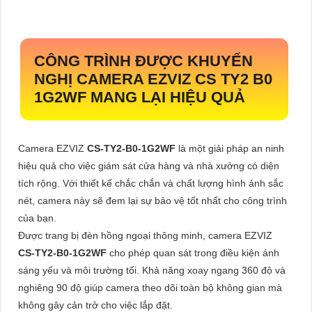
CÔNG TRÌNH ĐƯỢC KHUYẾN
NGHỊ CAMERA EZVIZ CS TY2 B0
1G2WF MANG LẠI HIỆU QUẢ
Camera EZVIZ
CS-TY2-B0-1G2WF
là một giải pháp an ninh
hiệu quả cho việc giám sát cửa hàng và nhà xưởng có diện
tích rộng. Với thiết kế chắc chắn và chất lượng hình ảnh sắc
nét, camera này sẽ đem lại sự bảo vệ tốt nhất cho công trình
của bạn.
Được trang bị đèn hồng ngoại thông minh, camera EZVIZ
CS-TY2-B0-1G2WF
cho phép quan sát trong điều kiện ánh
sáng yếu và môi trường tối. Khả năng xoay ngang 360 độ và
nghiêng 90 độ giúp camera theo dõi toàn bộ không gian mà
không gây cản trở cho việc lắp đặt.