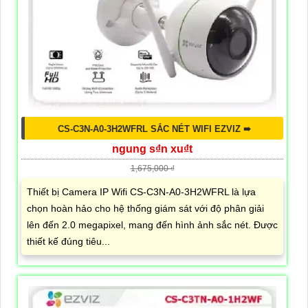
CS-C3N-A0-3H2WFRL SẮC NÉT WIFI EZVIZ ➠
ngung s₫n xu₫t
1,675,000 ₫
Thiết bị Camera IP Wifi CS-C3N-A0-3H2WFRL là lựa
chọn hoàn hảo cho hệ thống giám sát với độ phân giải
lên đến 2.0 megapixel, mang đến hình ảnh sắc nét. Được
thiết kế đúng tiêu...