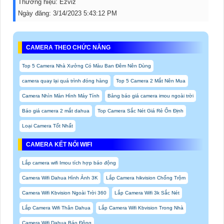
Thương hiệu:
Ezviz
Ngày đăng:
3/14/2023 5:43:12 PM
CAMERA THEO CHỨC NĂNG
Top 5 Camera Nhà Xưởng Có Màu Ban Đêm Nên Dùng
camera quay lại quá trình đóng hàng
Top 5 Camera 2 Mắt Nên Mua
Camera Nhìn Màn Hình Máy Tính
Bảng báo giá camera imou ngoài trời
Báo giá camera 2 mắt dahua
Top Camera Sắc Nét Giá Rẻ Ổn Định
Loại Camera Tốt Nhất
CAMERA KẾT NỐI WIFI
Lắp camera wifi Imou tích hợp báo động
Camera Wifi Dahua Hình Ảnh 3K
Lắp Camera hikvision Chống Trộm
Camera Wifi Kbvision Ngoài Trời 360
Lắp Camera Wifi 3k Sắc Nét
Lắp Camera Wifi Thân Dahua
Lắp Camera Wifi Kbvision Trong Nhà
Camera Wifi Dahua Báo Động