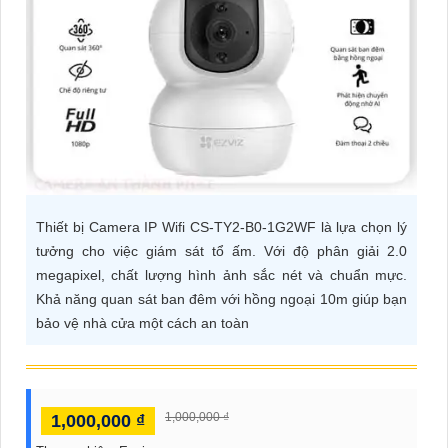
ĐẶT
PHỤ
KIỆN
CAMERA
Thiết bị Camera IP Wifi CS-TY2-B0-1G2WF là lựa chọn lý
TƯ
tưởng cho việc giám sát tổ ấm. Với độ phân giải 2.0
VẤN
megapixel, chất lượng hình ảnh sắc nét và chuẩn mực.
DỊCH
Khả năng quan sát ban đêm với hồng ngoại 10m giúp bạn
VỤ
bảo vệ nhà cửa một cách an toàn
1,000,000 ₫
1,000,000 ₫