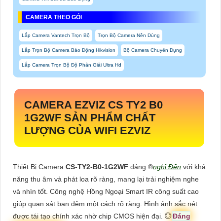
CAMERA THEO GÓI
Lắp Camera Vantech Trọn Bộ
Trọn Bộ Camera Nên Dùng
Lắp Trọn Bộ Camera Báo Động Hikvision
Bộ Camera Chuyên Dụng
Lắp Camera Trọn Bộ Độ Phân Giải Ultra Hd
CAMERA EZVIZ CS TY2 B0
1G2WF SẢN PHẨM CHẤT
LƯỢNG CỦA WIFI EZVIZ
Thiết Bị Camera
CS-TY2-B0-1G2WF
đáng ®️
nghĩ Đến
với khả
năng thu âm và phát loa rõ ràng, mang lại trải nghiệm nghe
và nhìn tốt. Công nghệ Hồng Ngoại Smart IR công suất cao
giúp quan sát ban đêm một cách rõ ràng. Hình ảnh sắc nét
được tái tạo chính xác nhờ chip CMOS hiện đại. 💮
Đáng