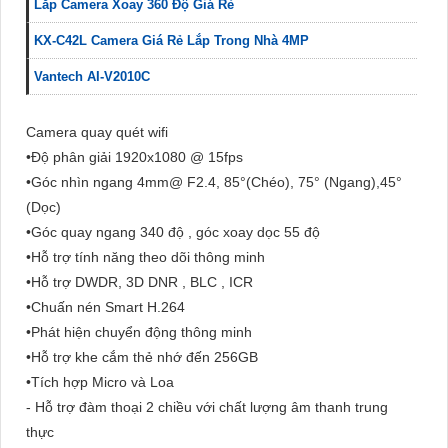
Lắp Camera Xoay 360 Độ Giá Rẻ
KX-C42L Camera Giá Rẻ Lắp Trong Nhà 4MP
Vantech AI-V2010C
Camera quay quét wifi
•Độ phân giải 1920x1080 @ 15fps
•Góc nhìn ngang 4mm@ F2.4, 85°(Chéo), 75° (Ngang),45°
(Dọc)
•Góc quay ngang 340 độ , góc xoay dọc 55 độ
•Hỗ trợ tính năng theo dõi thông minh
•Hỗ trợ DWDR, 3D DNR , BLC , ICR
•Chuấn nén Smart H.264
•Phát hiện chuyển động thông minh
•Hỗ trợ khe cắm thẻ nhớ đến 256GB
•Tích hợp Micro và Loa
- Hỗ trợ đàm thoại 2 chiều với chất lượng âm thanh trung
thực