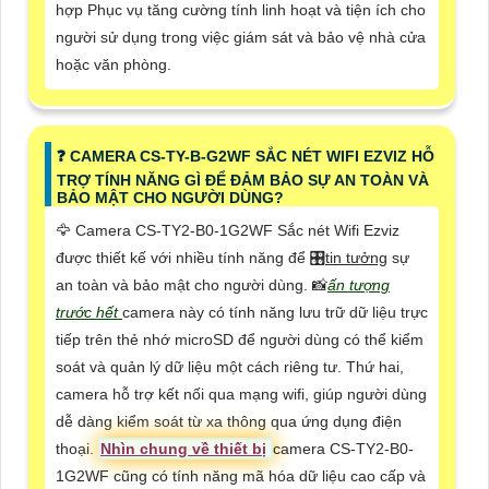
hợp Phục vụ tăng cường tính linh hoạt và tiện ích cho
người sử dụng trong việc giám sát và bảo vệ nhà cửa
hoặc văn phòng.
️❓ CAMERA CS-TY-B-G2WF SẮC NÉT WIFI EZVIZ HỖ
TRỢ TÍNH NĂNG GÌ ĐỂ ĐẢM BẢO SỰ AN TOÀN VÀ
BẢO MẬT CHO NGƯỜI DÙNG?
🦅 Camera CS-TY2-B0-1G2WF Sắc nét Wifi Ezviz
được thiết kế với nhiều tính năng để 🎛
tin tưởng
sự
an toàn và bảo mật cho người dùng. 📸
ấn tượng
trước hết
camera này có tính năng lưu trữ dữ liệu trực
tiếp trên thẻ nhớ microSD để người dùng có thể kiểm
soát và quản lý dữ liệu một cách riêng tư. Thứ hai,
camera hỗ trợ kết nối qua mạng wifi, giúp người dùng
dễ dàng kiểm soát từ xa thông qua ứng dụng điện
thoại.
Nhìn chung về thiết bị
camera CS-TY2-B0-
1G2WF cũng có tính năng mã hóa dữ liệu cao cấp và