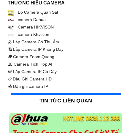
THƯƠNG HIỆU CAMERA
Bộ Camera Quan Sát
camera Dahua
Camera HIKVISON
camera KBvision
️🎤️
Lắp Camera Có Thu Âm
📶
Lắp Camera IP Không Dây
🕵️
Camera Zoom Quang
🧛‍♀️
Camera Tích Hợp AI
💻
Lắp Camera IP Có Dây
⚙️
Đầu Ghi Camera HD
📥
Đầu ghi camera IP
TIN TỨC LIÊN QUAN