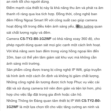
an ninh tốt cho người dùng.
Điểm mạnh của thiết bị này là khả năng thu âm và phát ra âm
thanh rõ ràng qua loa tích hợp. Đồng thời, công nghệ ban
đêm Hồng Ngoại Smart IR với công suất cao giúp camera
hoạt động tốt trong điều kiện ánh sáng yếu, 🎛
tin tưởng
quan
sát chất lượng ngày và đêm.
Camera
CS-TY2-B0-1G2WF
có khả năng xoay 360 độ, cho
phép người dùng quan sát mọi góc cạnh một cách linh hoạt.
Với khả năng xem ban đêm trong vùng hồng ngoại lên đến
10m, bạn có thể yên tâm giám sát khu vực mà không cần
ánh sáng môi trường.
Sản phẩm cũng được trang bị công nghệ IP Wifi, giúp truyền
tải hình ảnh một cách ổn định và không bị giảm chất lượng.
Những công nghệ ấn tượng được tích hợp Phục vụ việc cài
đặt và sử dụng camera trở nên đơn giản và tiện lợi hơn, phù
hợp cho việc lắp đặt trong gia đình hoặc căn hộ.
Những Thông tin Đáng quan tâm thiết bị IP Wifi
CS-TY2-B0-
1G2WF
là một lựa chọn tốt cho việc tăng cường an ninh và