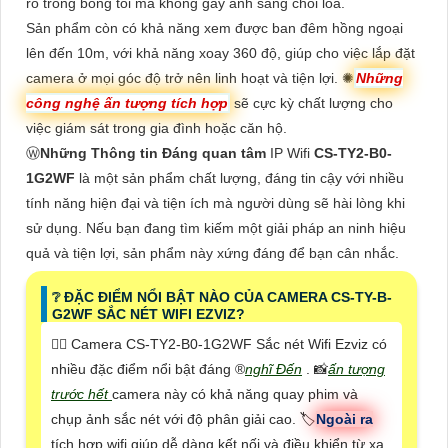
rõ trong bóng tối mà không gây ánh sáng chói lóa.
Sản phẩm còn có khả năng xem được ban đêm hồng ngoại
lên đến 10m, với khả năng xoay 360 độ, giúp cho việc lắp đặt
camera ở mọi góc độ trở nên linh hoạt và tiện lợi. ✺
Những
công nghệ ấn tượng tích hợp
sẽ cực kỳ chất lượng cho
việc giám sát trong gia đình hoặc căn hộ.
Ⓦ
Những Thông tin Đáng quan tâm
IP Wifi
CS-TY2-B0-
1G2WF
là một sản phẩm chất lượng, đáng tin cậy với nhiều
tính năng hiện đại và tiện ích mà người dùng sẽ hài lòng khi
sử dụng. Nếu bạn đang tìm kiếm một giải pháp an ninh hiệu
quả và tiện lợi, sản phẩm này xứng đáng để bạn cân nhắc.
❔ ĐẶC ĐIỂM NỔI BẬT NÀO CỦA CAMERA CS-TY-B-
G2WF SẮC NÉT WIFI EZVIZ?
🙆‍♀️ Camera CS-TY2-B0-1G2WF Sắc nét Wifi Ezviz có
nhiều đặc điểm nổi bật đáng ®️
nghĩ Đến
. 📸
ấn tượng
trước hết
camera này có khả năng quay phim và
chụp ảnh sắc nét với độ phân giải cao. 🏷
Ngoài ra
tích hợp wifi giúp dễ dàng kết nối và điều khiển từ xa