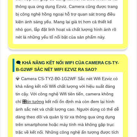
thông qua ứng dụng Ezviz. Camera cũng được trang
bị công nghệ hồng ngoại hỗ trợ quan sát trong điều
kiện ánh sáng yếu. Mang lại giá trị hơn cả thiết kế
nhỏ gọn, lắp đặt linh hoạt và chất lượng hình ảnh rõ
nét là những yếu tố nổi bật của sản phẩm này.
🗨️ KHẢ NĂNG KẾT NỐI WIFI CỦA CAMERA CS-TY-
B-G2WF SẮC NÉT WIFI EZVIZ RA SAO?
💎 Camera CS-TY2-B0-1G2WF Sắc nét Wifi Ezviz có
khả năng kết nối Wifi chất lượng với hiệu suất đáng
tin cậy. Với công nghệ Wifi tiên tiến, camera không
chỉ 🎛
tin tưởng
kết nối ổn định mà còn đem lại hình
ảnh sắc nét và chất lượng cao. Người dùng có thể dễ
dàng theo dõi và quản lý từ xa thông qua ứng dụng
trên smartphone hoặc máy tính mà không gặp trục
trặc về kết nối. Những công nghệ ấn tượng được tích