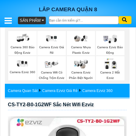
LẮP CAMERA QUẬN 8
SẢN PHẨM
BÁO
GIÁ
TRỌN
Camera Ezviz Giá
Camera 360 Báo
Camera Nhựa
Camera Ezviz Báo
GÓI
Rẻ
Động Ezviz
Plastic Ezviz
Động
Camera Ezviz 360
Camera Wifi Có
Camera Ezviz
Camera 2 Mắt
SẢN
Chống Trộm Ezviz
Phân Biệt Người
Ezviz
PHẨM
Camera Quan Sát
Camera Ezviz Giá Rẻ
Camera Ezviz 360
CS-TY2-B0-1G2WF Sắc Nét Wifi Ezviz
TƯ
VẤN
LẮP