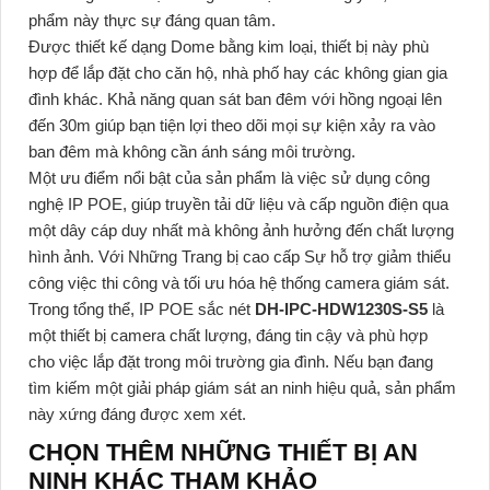
phẩm này thực sự đáng quan tâm.
Được thiết kế dạng Dome bằng kim loại, thiết bị này phù
hợp để lắp đặt cho căn hộ, nhà phố hay các không gian gia
đình khác. Khả năng quan sát ban đêm với hồng ngoại lên
đến 30m giúp bạn tiện lợi theo dõi mọi sự kiện xảy ra vào
ban đêm mà không cần ánh sáng môi trường.
Một ưu điểm nổi bật của sản phẩm là việc sử dụng công
nghệ IP POE, giúp truyền tải dữ liệu và cấp nguồn điện qua
một dây cáp duy nhất mà không ảnh hưởng đến chất lượng
hình ảnh. Với Những Trang bị cao cấp Sự hỗ trợ giảm thiểu
công việc thi công và tối ưu hóa hệ thống camera giám sát.
Trong tổng thể, IP POE sắc nét
DH-IPC-HDW1230S-S5
là
một thiết bị camera chất lượng, đáng tin cậy và phù hợp
cho việc lắp đặt trong môi trường gia đình. Nếu bạn đang
tìm kiếm một giải pháp giám sát an ninh hiệu quả, sản phẩm
này xứng đáng được xem xét.
CHỌN THÊM NHỮNG THIẾT BỊ AN
NINH KHÁC THAM KHẢO