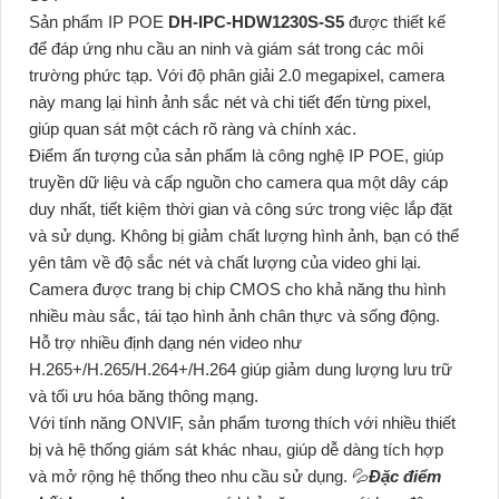
Sản phẩm IP POE
DH-IPC-HDW1230S-S5
được thiết kế
để đáp ứng nhu cầu an ninh và giám sát trong các môi
trường phức tạp. Với độ phân giải 2.0 megapixel, camera
này mang lại hình ảnh sắc nét và chi tiết đến từng pixel,
giúp quan sát một cách rõ ràng và chính xác.
Điểm ấn tượng của sản phẩm là công nghệ IP POE, giúp
truyền dữ liệu và cấp nguồn cho camera qua một dây cáp
duy nhất, tiết kiệm thời gian và công sức trong việc lắp đặt
và sử dụng. Không bị giảm chất lượng hình ảnh, bạn có thể
yên tâm về độ sắc nét và chất lượng của video ghi lại.
Camera được trang bị chip CMOS cho khả năng thu hình
nhiều màu sắc, tái tạo hình ảnh chân thực và sống động.
Hỗ trợ nhiều định dạng nén video như
H.265+/H.265/H.264+/H.264 giúp giảm dung lượng lưu trữ
và tối ưu hóa băng thông mạng.
Với tính năng ONVIF, sản phẩm tương thích với nhiều thiết
bị và hệ thống giám sát khác nhau, giúp dễ dàng tích hợp
và mở rộng hệ thống theo nhu cầu sử dụng. 💦
Đặc điểm