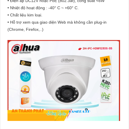
• Điện áp DC12V hoặc PoE (802.3af), công suất <6W
• Nhiệt độ hoạt động : -40° C ~ +60° C.
• Chất liệu kim loại.
• Hỗ trợ xem qua giao diện Web mà không cần plug-in
(Chrome, Firefox,..)