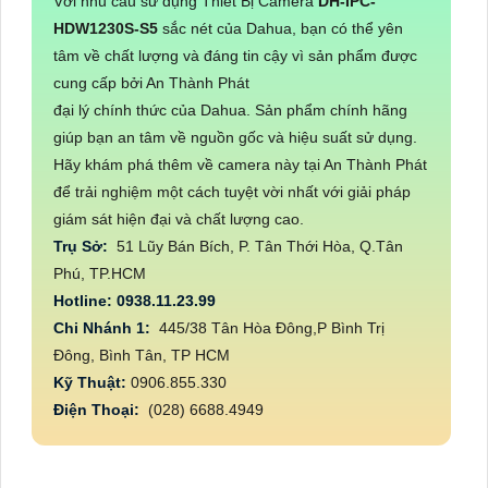
Với nhu cầu sử dụng Thiết Bị Camera
DH-IPC-
HDW1230S-S5
sắc nét của Dahua, bạn có thể yên
tâm về chất lượng và đáng tin cậy vì sản phẩm được
cung cấp bởi An Thành Phát
đại lý chính thức của Dahua. Sản phẩm chính hãng
giúp bạn an tâm về nguồn gốc và hiệu suất sử dụng.
Hãy khám phá thêm về camera này tại An Thành Phát
để trải nghiệm một cách tuyệt vời nhất với giải pháp
giám sát hiện đại và chất lượng cao.
Trụ Sở:
51 Lũy Bán Bích, P. Tân Thới Hòa, Q.Tân
Phú, TP.HCM
Hotline: 0938.11.23.99
Chi Nhánh 1:
445/38 Tân Hòa Đông,P Bình Trị
Đông, Bình Tân, TP HCM
Kỹ Thuật:
0906.855.330
Điện Thoại:
(028) 6688.4949