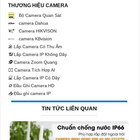
THƯƠNG HIỆU CAMERA
Bộ Camera Quan Sát
camera Dahua
Camera HIKVISON
camera KBvision
️🎤️
Lắp Camera Có Thu Âm
📶
Lắp Camera IP Không Dây
🕵️
Camera Zoom Quang
🧛‍♀️
Camera Tích Hợp AI
💻
Lắp Camera IP Có Dây
⚙️
Đầu Ghi Camera HD
📥
Đầu ghi camera IP
TIN TỨC LIÊN QUAN