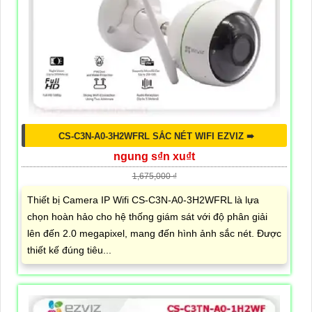
CS-C3N-A0-3H2WFRL SẮC NÉT WIFI EZVIZ ➠
ngung s₫n xu₫t
1,675,000 ₫
Thiết bị Camera IP Wifi CS-C3N-A0-3H2WFRL là lựa
chọn hoàn hảo cho hệ thống giám sát với độ phân giải
lên đến 2.0 megapixel, mang đến hình ảnh sắc nét. Được
thiết kế đúng tiêu...