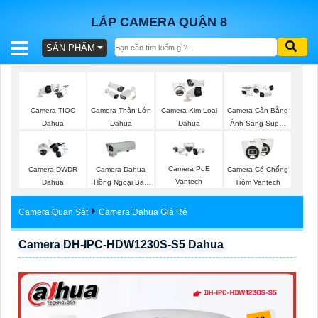
LẮP CAMERA QUẬN 8
SẢN PHẨM
BÁO
GIÁ
TRỌN
Camera TIOC
Camera Thân Lớn
Camera Kim Loại
Camera Cân Bằng
GÓI
Dahua
Dahua
Dahua
Ánh Sáng Super
Adapt
Camera PoE
Camera DWDR
Camera Dahua
Camera Có Chống
SẢN
Vantech
Dahua
Hồng Ngoại Ban
Trộm Vantech
Đêm
PHẨM
Camera Quan Sát
Camera Dahua Giá Rẻ
Camera DH-IPC-HDW1230S-S5 Dahua
TƯ
VẤN
LẮP