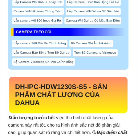
Lắp Camera Wifi Dahua Xoay 360
Lắp Camera Ezviz Báo Động Giá Rẻ
Camera Wifi Hikvision Chống Trộm
Lắp Camera Wifi Dahua 3K Siêu Nét
Lắp camera wifi 360 Imou Giá Rẻ
Camera Wifi Dahua Có Màu Ban Đêm
CAMERA THEO GÓI
Lắp camera 360 Giá Rẻ Chính Hãng
Bộ Camera Ghi Âm Hikvision
Lắp Camera Báo Động Trọn Bộ Dahua
Trọn Bộ Camera Ip Visioncop
Bộ Camera Visioncop Ghi Âm Chính hãng
DH-IPC-HDW1230S-S5
-
SẢN
PHẨM CHẤT LƯỢNG CỦA
DAHUA
🔄
ấn tượng trước hết
việc thu hình chất lượng của
camera này rất tốt, cho ra hình ảnh sắc nét độ phân giải
cao, giúp quan sát rõ ràng và chi tiết hơn. 💦
Đặc điểm chất