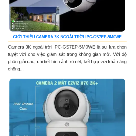
GIỚI THIỆU CAMERA 3K NGOÀI TRỜI IPC-GS7EP-5M0WE
Camera 3K ngoài trời IPC-GS7EP-5M0WE là sự lựa chọn
tuyệt vời cho việc giám sát trong không gian mở. Với độ
phân giải cao, chi tiết hình ảnh rõ nét, kết hợp với khả năng
chống...