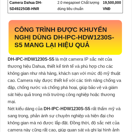
Camera Dahua DH-
2.0 megapixel Chất lượng
19,500,000
SD49225GB-HNR
đúng tiêu chuẩn
VNĐ
CÔNG TRÌNH ĐƯỢC KHUYẾN
NGHỊ DÙNG
DH-IPC-HDW1230S-
S5
MANG LẠI HIỆU QUẢ
DH-IPC-HDW1230S-S5
là một camera IP sắc nét của
thương hiệu Dahua, thiết kế tinh tế và phù hợp cho các
không gian như nhà hàng, khách sạn với mức độ mỹ thuật
cao. Camera này được thiết kế với các tính năng chống va
đập, chống nước và chống phá hoại, giúp bảo vệ và giám
sát hiệu quả trong môi trường công nghiệp hoặc thương
mại.
Nét kiểu dáng của
DH-IPC-HDW1230S-S5
rất thẩm mỹ và
sang trọng, phản ánh sự chuyên nghiệp và hiện đại cho
không gian mà nó được lắp đặt. Đồng thời, độ sắc nét của
camera này cũng rất cao, giúp quan sát và ghi lại hình ảnh