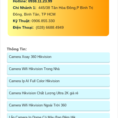
Hotline: 0938.11.23.99
Chi Nhánh 1:
445/38 Tân Hòa Đông,P Bình Trị
Đông, Bình Tân, TP HCM
Kỹ Thuật:
0906.855.330
Điện Thoại:
(028) 6688.4949
Thông Tin:
Camera Xoay 360 Hikvision
Camera Wifi Hikvision Trong Nhà
Camera Ip AI Full Color Hikvision
Camera Hikvision Chất Lượng Ultra 2K giá rẻ
Camera Wifi Hikvision Ngoài Trời 360
Lắp Camera Ip Dome Có Màu Ban Đêm Hik