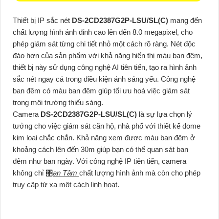
Thiết bị IP sắc nét
DS-2CD2387G2P-LSU/SL(C)
mang đến
chất lượng hình ảnh đỉnh cao lên đến 8.0 megapixel, cho
phép giám sát từng chi tiết nhỏ một cách rõ ràng. Nét độc
đáo hơn của sản phẩm với khả năng hiển thị màu ban đêm,
thiết bị này sử dụng công nghệ AI tiên tiến, tạo ra hình ảnh
sắc nét ngay cả trong điều kiện ánh sáng yếu. Công nghệ
ban đêm có màu ban đêm giúp tối ưu hoá việc giám sát
trong môi trường thiếu sáng.
Camera
DS-2CD2387G2P-LSU/SL(C)
là sự lựa chọn lý
tưởng cho việc giám sát căn hộ, nhà phố với thiết kế dome
kim loại chắc chắn. Khả năng xem được màu ban đêm ở
khoảng cách lên đến 30m giúp bạn có thể quan sát ban
đêm như ban ngày. Với công nghệ IP tiên tiến, camera
không chỉ 🎛
an Tâm
chất lượng hình ảnh mà còn cho phép
truy cập từ xa một cách linh hoạt.