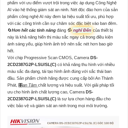
phẩm với ưu điểm vượt trội trong việc áp dụng Công Nghệ
AI vào hệ thống giám sát an ninh. Nét độc đáo hơn của sản
phẩm công nghệ AI này đem lại hiệu suất tối ưu, phù hợp
với các công trình cần sự chăm sóc đặc biệt vào ban đêm.
🔄
Hơn hết các tính năng
đáng
💦
nghĩ Đến
của thiết bị
này là khả năng hiển thị màu sắc ngay cả trong điều kiện
ánh sáng yếu, giúp hình ảnh trở nên sắc nét hơn bao giờ
hết.
Với chip Progressive Scan CMOS, Camera
DS-
2CD2387G2P-LSU/SL(C)
có khả năng thu hình với nhiều
màu sắc đa dạng, tái tạo hình ảnh đúng với sắc thái ban
đầu. Sản phẩm chính hãng được cung cấp bởi An Thành
Phát, 🎛
an Tâm
chất lượng và hiệu suất. Với giải pháp tối
ưu cho hình ảnh chất lượng cao, Camera
DS-
2CD2387G2P-LSU/SL(C)
là sự lựa chọn hàng đầu cho
việc bảo vệ và giám sát an ninh trong mọi môi trường.