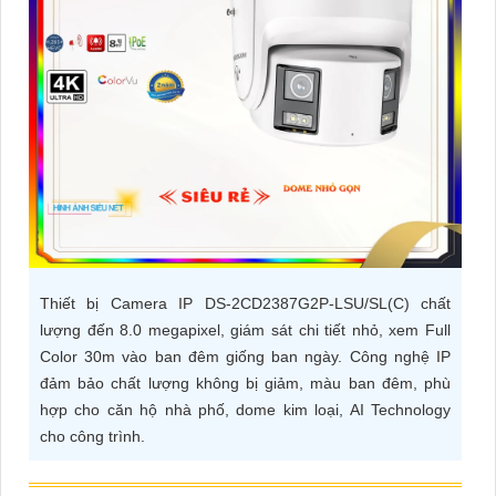
ĐẶT
PHỤ
KIỆN
CAMERA
TƯ
VẤN
Thiết bị Camera IP DS-2CD2387G2P-LSU/SL(C) chất
DỊCH
lượng đến 8.0 megapixel, giám sát chi tiết nhỏ, xem Full
VỤ
Color 30m vào ban đêm giống ban ngày. Công nghệ IP
đảm bảo chất lượng không bị giảm, màu ban đêm, phù
hợp cho căn hộ nhà phố, dome kim loại, AI Technology
cho công trình.