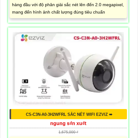
hàng đầu với độ phân giải sắc nét lên đến 2.0 megapixel,
mang đến hình ảnh chất lượng đúng tiêu chuẩn
CS-C3N-A0-3H2WFRL SẮC NÉT WIFI EZVIZ ➠
ngung s₫n xu₫t
1,675,000 ₫