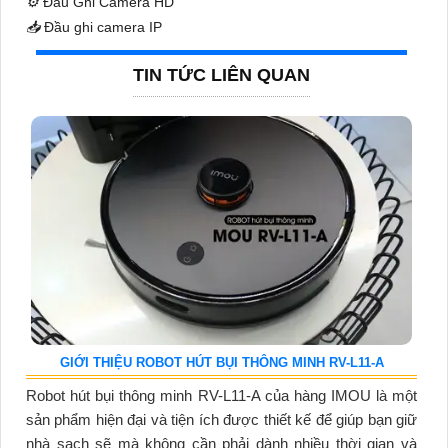
⚙️
Đầu Ghi Camera HD
📥
Đầu ghi camera IP
TIN TỨC LIÊN QUAN
GIỚI THIỆU ROBOT HÚT BỤI THÔNG MINH RV-L11-A
Robot hút bụi thông minh RV-L11-A của hàng IMOU là một
sản phẩm hiện đại và tiện ích được thiết kế để giúp bạn giữ
nhà sạch sẽ mà không cần phải dành nhiều thời gian và