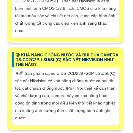
2CD2387G2P-LSU/SL(C) sắc nét Hikvision là cảm
biến hình ảnh CMOS 1/2.8 inch. CMOS cho khả năng
tái tạo màu sắc và chi tiết nét cao, cung cấp hình ảnh
chất lượng tốt trong các điều kiện ánh sáng khác
nhau.
😓 KHẢ NĂNG CHỐNG NƯỚC VÀ BỤI CỦA CAMERA
DS-CD2G2P-LSU/SL(C) SẮC NÉT HIKVISION NHƯ
THẾ NÀO?
👩‍🌾 Sản phẩm camera DS-2CD2387G2P-LSU/SL(C)
sắc nét Hikvision có khả năng chống nước và bụi rất
tốt, đạt chuẩn chống nước IP67. Với thiết kế cẩn thận
và chất lượng cao, camera này có khả năng hoạt
động ổn định trong mọi điều kiện thời tiết khắc nghiệt
mà không ảnh hưởng đến chất lượng hình ảnh ghi
được.