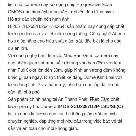
tiết nhỏ, camera này sử dụng chip Progressive Scan
CMOS cho hình ảnh màu sắc tự nhiên đến từng pixel.
Hỗ trợ các chuẩn nén hình ảnh
H.265+/H.265/H.264+/H.264, sản phẩm này cung cấp chất
lượng video cao và tiết kiệm băng thông. Công nghệ AI tích
hợp giúp nâng cao hiệu suất giám sát, đặc biệt là cho các
dự án lớn.
Với công nghệ ban đêm Có Màu Ban Đêm, camera này
cho phép quan sát màu sắc rõ ràng vào ban đêm với tầm
nhìn Full Color lên đến 30m, giúp hình ảnh trong đêm không
khác gì ban ngày. Được thiết kế dạng Dome Kim Loại với
kiểu dáng tinh tế và thẩm mỹ, phù hợp cho lắp đặt ở các
căn hộ, nhà phố.
Sản phẩm chính hãng tại An Thành Phát, 🎛
an Tâm
chất
lượng và uy tín. Camera IP
DS-2CD2387G2P-LSU/SL(C)
là lựa chọn lý tưởng cho các hệ thống giám sát an ninh
chuyên nghiệp, đáp ứng mọi nhu cầu trong việc bảo vệ tài
sản và an toàn cho mọi không gian.