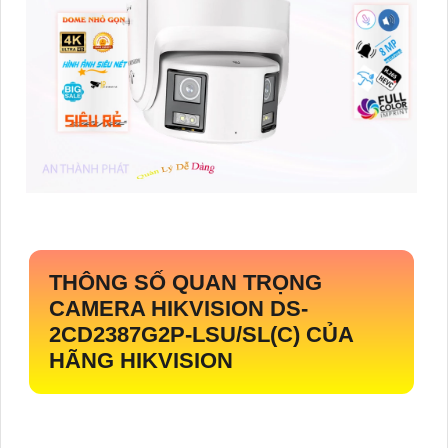
THÔNG SỐ QUAN TRỌNG
CAMERA HIKVISION
DS-
2CD2387G2P-LSU/SL(C)
CỦA
HÃNG HIKVISION