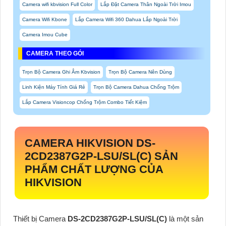
Camera wifi kbvision Full Color
Lắp Đặt Camera Thân Ngoài Trời Imou
Camera Wifi Kbone
Lắp Camera Wifi 360 Dahua Lắp Ngoài Trời
Camera Imou Cube
CAMERA THEO GÓI
Trọn Bộ Camera Ghi Âm Kbvision
Trọn Bộ Camera Nên Dùng
Linh Kiện Máy Tính Giá Rẻ
Trọn Bộ Camera Dahua Chống Trộm
Lắp Camera Visioncop Chống Trộm Combo Tiết Kiệm
CAMERA HIKVISION
DS-
2CD2387G2P-LSU/SL(C)
SẢN
PHẨM CHẤT LƯỢNG CỦA
HIKVISION
Thiết bị Camera
DS-2CD2387G2P-LSU/SL(C)
là một sản