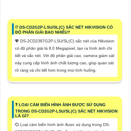
⁉️ DS-CD2G2P-LSU/SL(C) SẮC NÉT HIKVISION CÓ
ĐỘ PHÂN GIẢI BAO NHIÊU?
💖 DS-2CD2387G2P-LSU/SL(C) sắc nét của Hikvision
có độ phân giải là 8.0 Megapixel, tạo ra hình ảnh chi
tiết và sắc nét. Với độ phân giải cao, camera giám sát
này cung cấp hình ảnh chất lượng cao, giúp quan sát
rõ ràng và chi tiết hơn trong mọi tình huống.
️❓ LOẠI CẢM BIẾN HÌNH ẢNH ĐƯỢC SỬ DỤNG
TRONG DS-CD2G2P-LSU/SL(C) SẮC NÉT HIKVISION
LÀ GÌ?
💞 Loại cảm biến hình ảnh được sử dụng trong DS-