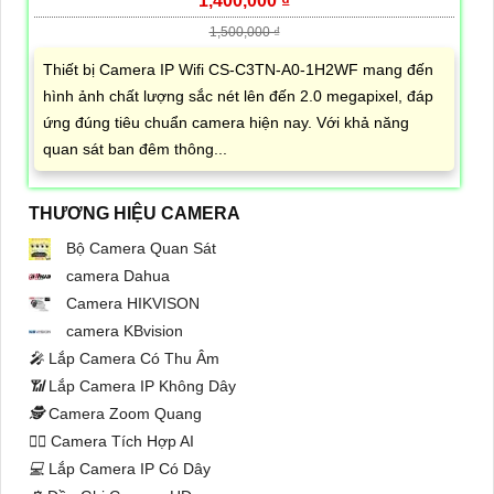
1,400,000 ₫
1,500,000 ₫
Thiết bị Camera IP Wifi CS-C3TN-A0-1H2WF mang đến
hình ảnh chất lượng sắc nét lên đến 2.0 megapixel, đáp
ứng đúng tiêu chuẩn camera hiện nay. Với khả năng
quan sát ban đêm thông...
THƯƠNG HIỆU CAMERA
Bộ Camera Quan Sát
camera Dahua
Camera HIKVISON
camera KBvision
️🎤️
Lắp Camera Có Thu Âm
📶
Lắp Camera IP Không Dây
🕵️
Camera Zoom Quang
🧛‍♀️
Camera Tích Hợp AI
💻
Lắp Camera IP Có Dây