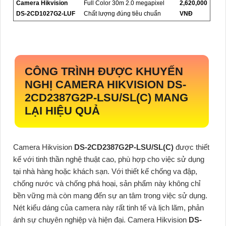
Camera Hikvision
Full Color 30m 2.0 megapixel
2,620,000
DS-2CD1027G2-LUF
Chất lượng đúng tiêu chuẩn
VNĐ
CÔNG TRÌNH ĐƯỢC KHUYẾN
NGHỊ CAMERA HIKVISION
DS-
2CD2387G2P-LSU/SL(C)
MANG
LẠI HIỆU QUẢ
Camera Hikvision
DS-2CD2387G2P-LSU/SL(C)
được thiết
kế với tinh thần nghệ thuật cao, phù hợp cho việc sử dụng
tại nhà hàng hoặc khách sạn. Với thiết kế chống va đập,
chống nước và chống phá hoại, sản phẩm này không chỉ
bền vững mà còn mang đến sự an tâm trong việc sử dụng.
Nét kiểu dáng của camera này rất tinh tế và lịch lãm, phản
ánh sự chuyên nghiệp và hiện đại. Camera Hikvision
DS-