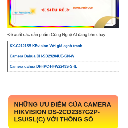
Đề xuất các sản phẩm Công Nghệ AI đang bán chạy
KX-C2121S5 KBvision Với giá cạnh tranh
Camera Dahua DH-SD29204UE-GN-W
Camera dahua DH-IPC-HFW2249S-S-IL
NHỮNG ƯU ĐIỂM CỦA CAMERA
HIKVISION
DS-2CD2387G2P-
LSU/SL(C)
VỚI THÔNG SỐ