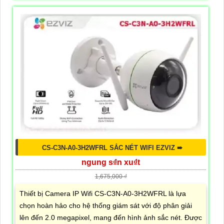
CS-C3N-A0-3H2WFRL SẮC NÉT WIFI EZVIZ ➠
ngung s₫n xu₫t
1,675,000 ₫
Thiết bị Camera IP Wifi CS-C3N-A0-3H2WFRL là lựa
chọn hoàn hảo cho hệ thống giám sát với độ phân giải
lên đến 2.0 megapixel, mang đến hình ảnh sắc nét. Được