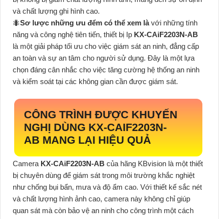
và chất lượng ghi hình cao.
🐜
Sơ lược những ưu đểm có thể xem là
với những tính
năng và công nghệ tiên tiến, thiết bị Ip
KX-CAiF2203N-AB
là một giải pháp tối ưu cho việc giám sát an ninh, đẳng cấp
an toàn và sự an tâm cho người sử dụng. Đây là một lựa
chọn đáng cân nhắc cho việc tăng cường hệ thống an ninh
và kiểm soát tại các không gian cần được giám sát.
CÔNG TRÌNH ĐƯỢC KHUYẾN
NGHỊ DÙNG
KX-CAIF2203N-
AB
MANG LẠI HIỆU QUẢ
Camera
KX-CAiF2203N-AB
của hãng KBvision là một thiết
bị chuyên dùng để giám sát trong môi trường khắc nghiệt
như chống bụi bẩn, mưa và độ ẩm cao. Với thiết kế sắc nét
và chất lượng hình ảnh cao, camera này không chỉ giúp
quan sát mà còn bảo vệ an ninh cho công trình một cách