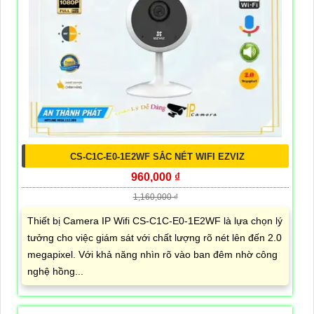
CS-C1C-E0-1E2WF SẮC NÉT WIFI EZVIZ
960,000 ₫
1,160,000 ₫
Thiết bị Camera IP Wifi CS-C1C-E0-1E2WF là lựa chọn lý
tưởng cho việc giám sát với chất lượng rõ nét lên đến 2.0
megapixel. Với khả năng nhìn rõ vào ban đêm nhờ công
nghệ hồng...