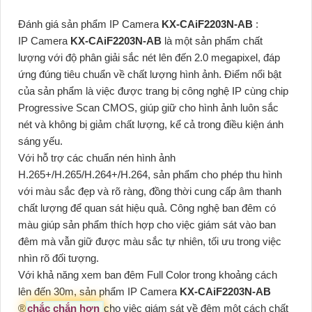
Đánh giá sản phẩm IP Camera
KX-CAiF2203N-AB
:
IP Camera
KX-CAiF2203N-AB
là một sản phẩm chất
lượng với độ phân giải sắc nét lên đến 2.0 megapixel, đáp
ứng đúng tiêu chuẩn về chất lượng hình ảnh. Điểm nổi bật
của sản phẩm là việc được trang bị công nghệ IP cùng chip
Progressive Scan CMOS, giúp giữ cho hình ảnh luôn sắc
nét và không bị giảm chất lượng, kể cả trong điều kiện ánh
sáng yếu.
Với hỗ trợ các chuẩn nén hình ảnh
H.265+/H.265/H.264+/H.264, sản phẩm cho phép thu hình
với màu sắc đẹp và rõ ràng, đồng thời cung cấp âm thanh
chất lượng để quan sát hiệu quả. Công nghệ ban đêm có
màu giúp sản phẩm thích hợp cho việc giám sát vào ban
đêm mà vẫn giữ được màu sắc tự nhiên, tối ưu trong việc
nhìn rõ đối tượng.
Với khả năng xem ban đêm Full Color trong khoảng cách
lên đến 30m, sản phẩm IP Camera
KX-CAiF2203N-AB
®️
chắc chắn hơn
cho việc giám sát về đêm một cách chất