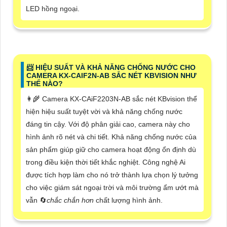
LED hồng ngoại.
📨 HIỆU SUẤT VÀ KHẢ NĂNG CHỐNG NƯỚC CHO
CAMERA KX-CAIF2N-AB SẮC NÉT KBVISION NHƯ
THẾ NÀO?
👩‍🌾 Camera KX-CAiF2203N-AB sắc nét KBvision thể
hiện hiệu suất tuyệt vời và khả năng chống nước
đáng tin cậy. Với độ phân giải cao, camera này cho
hình ảnh rõ nét và chi tiết. Khả năng chống nước của
sản phẩm giúp giữ cho camera hoạt động ổn định dù
trong điều kiện thời tiết khắc nghiệt. Công nghệ Ai
được tích hợp làm cho nó trở thành lựa chọn lý tưởng
cho việc giám sát ngoại trời và môi trường ẩm ướt mà
vẫn 🔄
chắc chắn hơn
chất lượng hình ảnh.