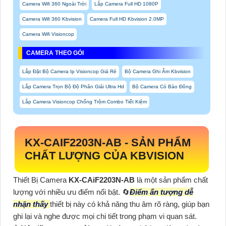
Camera Wifi 360 Ngoài Trời
Lắp Camera Full HD 1080P
Camera Wifi 360 Kbvision
Camera Full HD Kbvision 2.0MP
Camera Wifi Visioncop
CAMERA THEO GÓI
Lắp Đặt Bộ Camera Ip Visioncop Giá Rẻ
Bộ Camera Ghi Âm Kbvision
Lắp Camera Trọn Bộ Độ Phân Giải Ultra Hd
Bộ Camera Có Báo Đông
Lắp Camera Visioncop Chống Trộm Combo Tiết Kiệm
KX-CAIF2203N-AB
- SẢN PHẨM
CHẤT LƯỢNG CỦA KBVISION
Thiết Bị Camera
KX-CAiF2203N-AB
là một sản phẩm chất
lượng với nhiều ưu điểm nổi bật. 🔄
Điểm ấn tượng dễ
nhận thấy
thiết bị này có khả năng thu âm rõ ràng, giúp bạn
ghi lại và nghe được mọi chi tiết trong phạm vi quan sát.