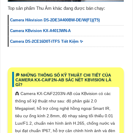
Top sản phẩm Thu Âm khác đang được bán chạy:
Camera Hikvision DS-2DE3A400BW-DE/W(F1)(T5)
Camera KBvision KX-A4013WN-A
Camera DS-2CE16D0T-ITFS Tiết Kiệm ✨
️💭 NHỮNG THÔNG SỐ KỸ THUẬT CHI TIẾT CỦA
CAMERA KX-CAIF2N-AB SẮC NÉT KBVISION LÀ
GÌ?
👸 Camera KX-CAiF2203N-AB của KBvision có các
thông số kỹ thuật như sau: độ phân giải 2.0
Megapixel, hỗ trợ công nghệ hồng ngoại Smart IR,
tiêu cự ống kính 2.8mm, độ nhạy sáng tối thiểu 0.01
Lux/F1.2, chuẩn nén hình ảnh H.265, chống nước và
bụi đạt chuẩn IP67, hỗ trợ cân chỉnh hình ảnh và đèn