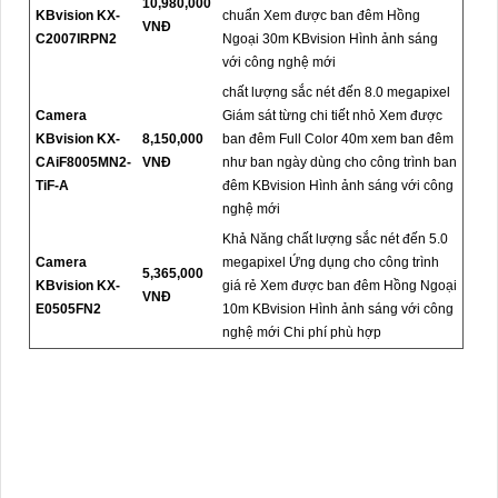
10,980,000
KBvision KX-
chuẩn Xem được ban đêm Hồng
VNĐ
C2007IRPN2
Ngoại 30m KBvision Hình ảnh sáng
với công nghệ mới
chất lượng sắc nét đến 8.0 megapixel
Camera
Giám sát từng chi tiết nhỏ Xem được
KBvision KX-
8,150,000
ban đêm Full Color 40m xem ban đêm
CAiF8005MN2-
VNĐ
như ban ngày dùng cho công trình ban
TiF-A
đêm KBvision Hình ảnh sáng với công
nghệ mới
Khả Năng chất lượng sắc nét đến 5.0
Camera
megapixel Ứng dụng cho công trình
5,365,000
KBvision KX-
giá rẻ Xem được ban đêm Hồng Ngoại
VNĐ
E0505FN2
10m KBvision Hình ảnh sáng với công
nghệ mới Chi phí phù hợp