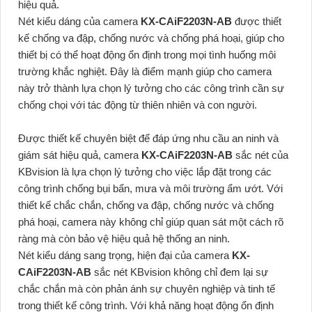
hiệu quả.
Nét kiểu dáng của camera
KX-CAiF2203N-AB
được thiết
kế chống va đập, chống nước và chống phá hoại, giúp cho
thiết bị có thể hoạt động ổn định trong mọi tình huống môi
trường khắc nghiệt. Đây là điểm mạnh giúp cho camera
này trở thành lựa chọn lý tưởng cho các công trình cần sự
chống chọi với tác động từ thiên nhiên và con người.
Được thiết kế chuyên biệt để đáp ứng nhu cầu an ninh và
giám sát hiệu quả, camera
KX-CAiF2203N-AB
sắc nét của
KBvision là lựa chọn lý tưởng cho việc lắp đặt trong các
công trình chống bụi bẩn, mưa và môi trường ẩm ướt. Với
thiết kế chắc chắn, chống va đập, chống nước và chống
phá hoại, camera này không chỉ giúp quan sát một cách rõ
ràng mà còn bảo vệ hiệu quả hệ thống an ninh.
Nét kiểu dáng sang trọng, hiện đại của camera
KX-
CAiF2203N-AB
sắc nét KBvision không chỉ đem lại sự
chắc chắn mà còn phản ánh sự chuyên nghiệp và tinh tế
trong thiết kế công trình. Với khả năng hoạt động ổn định