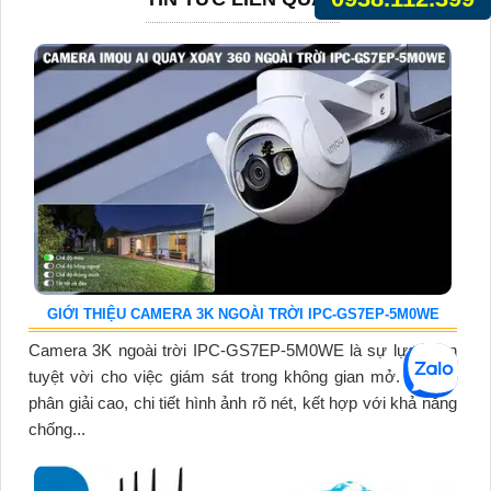
GIỚI THIỆU CAMERA 3K NGOÀI TRỜI IPC-GS7EP-5M0WE
Camera 3K ngoài trời IPC-GS7EP-5M0WE là sự lựa chọn
tuyệt vời cho việc giám sát trong không gian mở. Với độ
phân giải cao, chi tiết hình ảnh rõ nét, kết hợp với khả năng
chống...