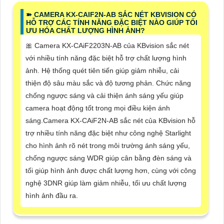
➽ CAMERA KX-CAIF2N-AB SẮC NÉT KBVISION CÓ
HỖ TRỢ CÁC TÍNH NĂNG ĐẶC BIỆT NÀO GIÚP TỐI
ƯU HÓA CHẤT LƯỢNG HÌNH ẢNH?
🎀 Camera KX-CAiF2203N-AB của KBvision sắc nét
với nhiều tính năng đặc biệt hỗ trợ chất lượng hình
ảnh. Hệ thống quét tiên tiến giúp giảm nhiễu, cải
thiện độ sâu màu sắc và độ tương phản. Chức năng
chống ngược sáng và cải thiện ánh sáng yếu giúp
camera hoạt động tốt trong mọi điều kiện ánh
sáng.Camera KX-CAiF2N-AB sắc nét của KBvision hỗ
trợ nhiều tính năng đặc biệt như công nghệ Starlight
cho hình ảnh rõ nét trong môi trường ánh sáng yếu,
chống ngược sáng WDR giúp cân bằng đèn sáng và
tối giúp hình ảnh được chất lượng hơn, cùng với công
nghệ 3DNR giúp làm giảm nhiễu, tối ưu chất lượng
hình ảnh đầu ra.