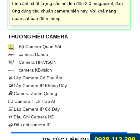
hình ảnh chất lượng sắc nét lên đến 2.0 megapixel, đáp
ứng đúng tiêu chuẩn camera hiện nay. Với khả năng
quan sát ban đêm thông...
THƯƠNG HIỆU CAMERA
Bộ Camera Quan Sát
camera Dahua
Camera HIKVISON
camera KBvision
️🎤️
Lắp Camera Có Thu Âm
📶
Lắp Camera IP Không Dây
🕵️
Camera Zoom Quang
🧛‍♀️
Camera Tích Hợp AI
💻
Lắp Camera IP Có Dây
⚙️
Đầu Ghi Camera HD
📥
Đầu ghi camera IP
0938.112.399
TIN TỨC LIÊN QUAN