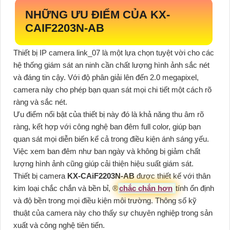
NHỮNG ƯU ĐIỂM CỦA
KX-
CAIF2203N-AB
Thiết bị IP camera link_07 là một lựa chọn tuyệt vời cho các
hệ thống giám sát an ninh cần chất lượng hình ảnh sắc nét
và đáng tin cậy. Với độ phân giải lên đến 2.0 megapixel,
camera này cho phép bạn quan sát mọi chi tiết một cách rõ
ràng và sắc nét.
Ưu điểm nổi bật của thiết bị này đó là khả năng thu âm rõ
ràng, kết hợp với công nghệ ban đêm full color, giúp bạn
quan sát mọi diễn biến kể cả trong điều kiện ánh sáng yếu.
Việc xem ban đêm như ban ngày và không bị giảm chất
lượng hình ảnh cũng giúp cải thiện hiệu suất giám sát.
Thiết bị camera
KX-CAiF2203N-AB
được thiết kế với thân
kim loại chắc chắn và bền bỉ, ®️
chắc chắn hơn
tính ổn định
và độ bền trong mọi điều kiện môi trường. Thông số kỹ
thuật của camera này cho thấy sự chuyên nghiệp trong sản
xuất và công nghệ tiên tiến.