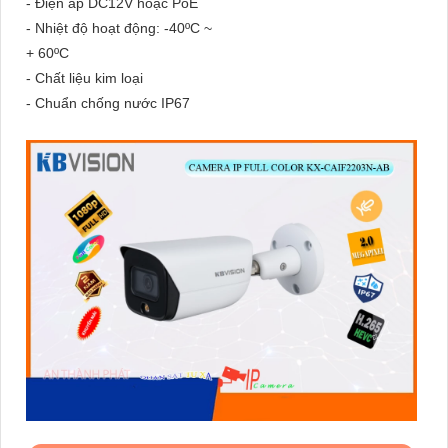
- Điện áp DC12V hoặc PoE
- Nhiệt độ hoạt động: -40ºC ~
+ 60ºC
- Chất liệu kim loại
- Chuẩn chống nước IP67