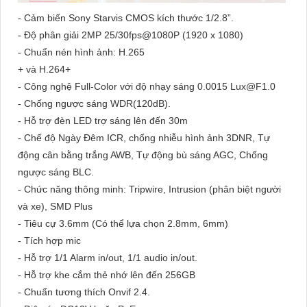
- Cảm biến Sony Starvis CMOS kích thước 1/2.8”.
- Độ phân giải 2MP 25/30fps@1080P (1920 x 1080)
- Chuẩn nén hình ảnh: H.265
+ và H.264+
- Công nghệ Full-Color với độ nhạy sáng 0.0015 Lux@F1.0
- Chống ngược sáng WDR(120dB).
- Hỗ trợ đèn LED trợ sáng lên đến 30m
- Chế độ Ngày Đêm ICR, chống nhiễu hình ảnh 3DNR, Tự
động cân bằng trắng AWB, Tự động bù sáng AGC, Chống
ngược sáng BLC.
- Chức năng thông minh: Tripwire, Intrusion (phân biệt người
và xe), SMD Plus
- Tiêu cự 3.6mm (Có thể lựa chọn 2.8mm, 6mm)
- Tích hợp mic
- Hỗ trợ 1/1 Alarm in/out, 1/1 audio in/out.
- Hỗ trợ khe cắm thẻ nhớ lên đến 256GB
- Chuẩn tương thích Onvif 2.4.