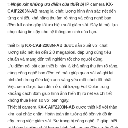
✨
Nhận xét những ưu điểm của thiết bị
IP camera
KX-
CAiF2203N-AB
mang lại chất lượng hình ảnh sắc nét đến
từng chi tiết, khả năng thu âm rõ ràng và công nghệ ban
đêm full color giúp tối ưu hiệu suất giám sát. Đây là một lựa
chọn đáng tin cậy cho hệ thống an ninh của bạn.
thiết bị Ip
KX-CAiF2203N-AB
được sản xuất với chất
lượng sắc nét lên đến 2.0 megapixel, đáp ứng đúng tiêu
chuẩn và mang đến trải nghiệm tốt cho người dùng.
Ưu điểm nổi bật của thiết bị này là khả năng thu âm rõ ràng,
cùng công nghệ ban đêm có màu giúp quan sát và ghi lại
hình ảnh trong điều kiện ánh sáng yếu một cách tốt nhất.
Việc xem được ban đêm ở chất lượng Full Color trong
khoảng cách 30m giúp hình ảnh hiển thị rõ nét và chi tiết
không thua kém so với ban ngày.
Thiết bị camera
KX-CAiF2203N-AB
được thiết kế với thân
kim loại chắc chắn, Hoàn toàn tin tưởng độ bền và độ tin
cậy trong việc giám sát. Sự trang bị công nghệ IP giúp thiết
bị không bị giảm chất lượng hình ảnh, mang đến sự ổn định