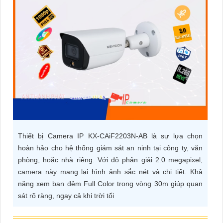
ĐẶT
PHỤ
KIỆN
CAMERA
TƯ
VẤN
Thiết bị Camera IP KX-CAiF2203N-AB là sự lựa chọn
DỊCH
hoàn hảo cho hệ thống giám sát an ninh tại công ty, văn
VỤ
phòng, hoặc nhà riêng. Với độ phân giải 2.0 megapixel,
camera này mang lại hình ảnh sắc nét và chi tiết. Khả
năng xem ban đêm Full Color trong vòng 30m giúp quan
sát rõ ràng, ngay cả khi trời tối