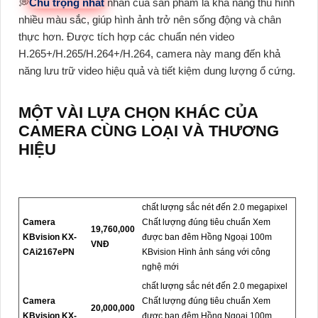
💭
Chú trọng nhất
nhấn của sản phẩm là khả năng thu hình
nhiều màu sắc, giúp hình ảnh trở nên sống động và chân
thực hơn. Được tích hợp các chuẩn nén video
H.265+/H.265/H.264+/H.264, camera này mang đến khả
năng lưu trữ video hiệu quả và tiết kiệm dung lượng ổ cứng.
MỘT VÀI LỰA CHỌN KHÁC CỦA
CAMERA CÙNG LOẠI VÀ THƯƠNG
HIỆU
chất lượng sắc nét đến 2.0 megapixel
Camera
Chất lượng đúng tiêu chuẩn Xem
19,760,000
KBvision KX-
được ban đêm Hồng Ngoại 100m
VNĐ
CAi2167ePN
KBvision Hình ảnh sáng với công
nghệ mới
chất lượng sắc nét đến 2.0 megapixel
Camera
Chất lượng đúng tiêu chuẩn Xem
20,000,000
KBvision KX-
được ban đêm Hồng Ngoại 100m