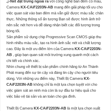
🤹
Nét đặt trưng ngoài ra
với công nghệ ban đêm có màu,
Camera
KX-CAiF2203N-AB
mang đến giải pháp tối ưu cho
việc quan sát vào ban đêm mà vẫn giữ được màu sắc chân
thực. Những thông số ấn tượng Bạn sẽ được hình ảnh trở
nên sắc nét hơn và dễ dàng nhận biết các đối tượng trong
bóng tối.
Sản phẩm sử dụng chip Progressive Scan CMOS giúp thu
hình nhiều màu sắc, tạo ra hình ảnh sắc nét và chất lượng
cao. Đây là một ưu điểm lớn của Camera
KX-CAiF2203N-
AB
, giúp bạn quan sát môi trường xung quanh một cách
chi tiết và chính xác.
Nhìn chung về thiết bị sản phẩm chính hãng từ An Thành
Phát mang đến sự tin cậy và đáng tin cậy cho người tiêu
dùng. Với những ưu điểm này, Thiết Bị Camera
KX-
CAiF2203N-AB
không chỉ là một lựa chọn tuyệt vời cho
việc giám sát an ninh mà còn là sự đầu tư hiệu quả cho
việc bảo vệ tài sản và an toàn cho gia đình.
Thiết Bị Camera
KX-CAiF2203N-AB
là một lựa chọn xuất