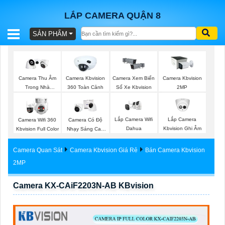
LẮP CAMERA QUẬN 8
SẢN PHẨM
BÁO
GIÁ
TRỌN
Camera Thu Âm
Camera Kbvision
Camera Xem Biển
Camera Kbvision
GÓI
Trong Nhà
360 Toàn Cảnh
Số Xe Kbvision
2MP
Kbvision
Lắp Camera Wifi
Lắp Camera
Camera Wifi 360
Camera Có Độ
SẢN
Dahua
Kbvision Ghi Âm
Kbvision Full Color
Nhạy Sáng Cao
Kbvision
PHẨM
Camera Quan Sát
Camera Kbvision Giá Rẻ
Bán Camera Kbvision
2MP
Camera KX-CAiF2203N-AB KBvision
TƯ
VẤN
LẮP