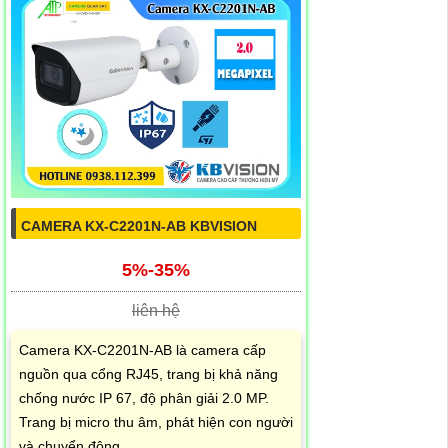
CAMERA KX-C2201N-AB KBVISION
5%-35%
liên hệ
Camera KX-C2201N-AB là camera cấp
nguồn qua cổng RJ45, trang bị khả năng
chống nước IP 67, độ phân giải 2.0 MP.
Trang bị micro thu âm, phát hiện con người
và chuyển động