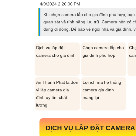
ĐẶT
4/9/2024 2:26:06 PM
Khi chọn camera lắp cho gia đình phù hợp, bạn
quan sát và tính năng lưu trữ. Camera nên có 
PHỤ
dụng di động. Để bảo vệ ngôi nhà và gia đình, 
KIỆN
CAMERA
Dịch vụ lắp đặt
Chọn camera lắp cho
Chọ
camera cho gia đình
gia đình phù hợp
cam
TƯ
VẤN
An Thành Phát là đơn
Lợi ích mà hệ thống
DỊCH
vị lắp camera gia
camera gia đình
VỤ
đình uy tín, chất
mang lại
lượng
DỊCH VỤ LẮP ĐẶT CAMERA