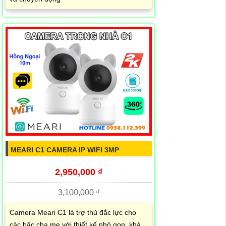
MEARI C1 CAMERA IP WIFI 3MP
2,950,000 ₫
3,100,000 ₫
Camera Meari C1 là trợ thủ đắc lực cho
các bậc cha mẹ với thiết kế nhỏ gọn, khả