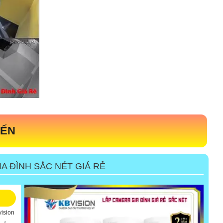
IẾN
A ĐÌNH SẮC NÉT GIÁ RẺ
vision