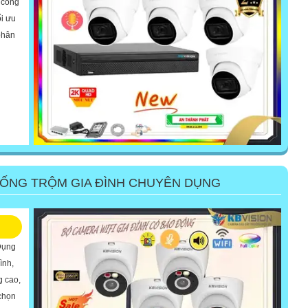
g công
ối ưu
phân
HỐNG TRỘM GIA ĐÌNH CHUYÊN DỤNG
Dụng
ình,
g cao,
chọn