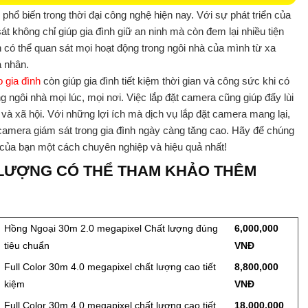
phổ biến trong thời đại công nghệ hiện nay. Với sự phát triển của
 không chỉ giúp gia đình giữ an ninh mà còn đem lại nhiều tiện
 có thể quan sát mọi hoạt động trong ngôi nhà của mình từ xa
á nhân.
 gia đình
còn giúp gia đình tiết kiệm thời gian và công sức khi có
ng ngôi nhà mọi lúc, mọi nơi. Việc lắp đặt camera cũng giúp đẩy lùi
và xã hội. Với những lợi ích mà dịch vụ lắp đặt camera mang lại,
camera giám sát trong gia đình ngày càng tăng cao. Hãy để chúng
u của bạn một cách chuyên nghiệp và hiệu quả nhất!
LƯỢNG CÓ THỂ THAM KHẢO THÊM
Hồng Ngoại 30m 2.0 megapixel Chất lượng đúng
6,000,000
tiêu chuẩn
VNĐ
Full Color 30m 4.0 megapixel chất lượng cao tiết
8,800,000
kiệm
VNĐ
Full Color 30m 4.0 megapixel chất lượng cao tiết
18,000,000