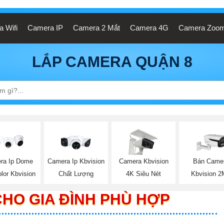
 Wifi
Camera IP
Camera 2 Mắt
Camera 4G
Camera Zoo
LẮP CAMERA QUẬN 8
ra Ip Dome
Camera Ip Kbvision
Camera Kbvision
Bán Came
olor Kbvision
Chất Lượng
4K Siêu Nét
Kbvision 
HO GIA ĐÌNH PHÙ HỢP