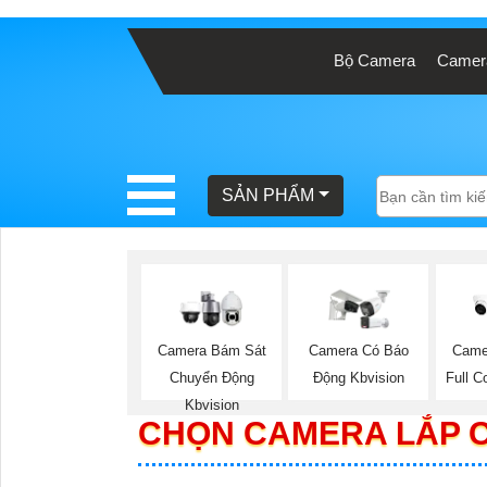
Bộ Camera
Camera
BÁO
GIÁ
TRỌN
GÓI
SẢN PHẨM
SẢN
PHẨM
Camera Bám Sát
Camera Có Báo
Came
Chuyển Động
Động Kbvision
Full C
TƯ
Kbvision
CHỌN CAMERA LẮP C
VẤN
LẮP