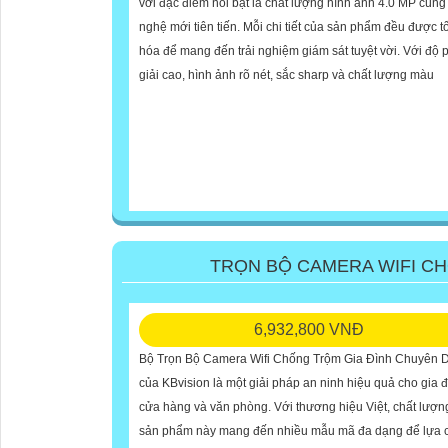
với đặc điểm nổi bật là chất lượng hình ảnh 4.0 MP cùn
nghệ mới tiên tiến. Mỗi chi tiết của sản phẩm đều được t
hóa để mang đến trải nghiệm giám sát tuyệt vời. Với độ 
giải cao, hình ảnh rõ nét, sắc sharp và chất lượng màu
TRỌN BỘ CAMERA WIFI C
6,932,800 VNĐ
Bộ Trọn Bộ Camera Wifi Chống Trộm Gia Đình Chuyên 
của KBvision là một giải pháp an ninh hiệu quả cho gia đ
cửa hàng và văn phòng. Với thương hiệu Việt, chất lượn
sản phẩm này mang đến nhiều mẫu mã đa dạng để lựa 