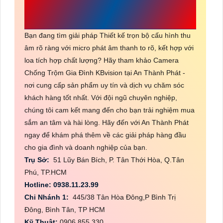
CÔNG TY TNHH TM-DV ĐẦU TƯ
AN THÀNH PHÁT
Bạn đang tìm giải pháp Thiết kế trọn bộ cấu hình thu
âm rõ ràng với micro phát âm thanh to rõ, kết hợp với
loa tích hợp chất lượng? Hãy tham khảo Camera
Chống Trộm Gia Đình KBvision tại An Thành Phát -
nơi cung cấp sản phẩm uy tín và dịch vụ chăm sóc
khách hàng tốt nhất. Với đội ngũ chuyên nghiệp,
chúng tôi cam kết mang đến cho bạn trải nghiệm mua
sắm an tâm và hài lòng. Hãy đến với An Thành Phát
ngay để khám phá thêm về các giải pháp hàng đầu
cho gia đình và doanh nghiệp của bạn.
Trụ Sở:
51 Lũy Bán Bích, P. Tân Thới Hòa, Q.Tân
Phú, TP.HCM
Hotline: 0938.11.23.99
Chi Nhánh 1:
445/38 Tân Hòa Đông,P Bình Trị
Đông, Bình Tân, TP HCM
Kỹ Thuật:
0906.855.330