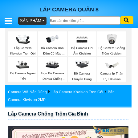
LẮP CAMERA QUẬN 8
SẢN PHẨM
BÁO
GIÁ
TRỌN
Bộ Camera Ban
Bộ Camera Ghi
Bộ Camera Chống
Lắp Camera
GÓI
Đêm Có Màu
Âm Kbvision
Trộm Kbvision
Kbvision Trọn Gói
Kbvision
Bộ Camera Ngoài
Trọn Bộ Camera
Bộ Camera
Camera Ip Thân
SẢN
Trời
Dahua Chống
Chuyên Dụng
Trụ Hikvision
Trộm
PHẨM
Camera Wifi Nên Dùng
Lắp Camera Kbvision Trọn Gói
Bán
Camera Kbvision 2MP
Lắp Camera Chống Trộm Gia Đình
TƯ
VẤN
LẮP