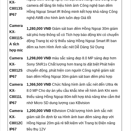
KX-
camera để tăng tín hiệu hình ảnh Công nghệ ban đêm
C8013S
Hồng Ngoại Smart IR thông minh kết hợp khả năng Công
IP67
nghệ AWB cho hình ảnh luôn đẹp Giá tốt
Camera
1,280,000 VNĐ
Giám sát ban đêm Hồng Ngoại 30m giám
KX-
sát phù hơp thông số có Tích hợp báo động khi có chuyển
C8011S-
động Trang bị xử lý thiếu sáng Hồng Ngoại Smart IR ban
A tích
đêm xa hơn Hình Ảnh sắc nét Dễ Dàng Sử Dụng
hợp mic
Camera
1,298,000 VNĐ
màu sắc sáng đẹp 8.0 MP sáng đẹp hơn
KX-
Sony SNR1s Chất lượng hơn trang bị đặt biệt Phát hiện
C8012S
chuyển động, phát hiện con người Công nghệ giám sát
IP67
ban đêm Hồng Ngoại 30m giám sát ban đêm phù hợp
Camera
1,366,500 VNĐ
Chức Năng hình ảnh sắc nét đến Ultra 4k
KX-
8.0 MP Cho dự án yêu cầu khắc khe về hình ảnh Khi xem
C8011L
thiếu sáng Hồng Ngoại 80m kết hợp khả năng khe cắm thẻ
IP67
nhớ Micro SD dung lượng cao KBvision
Camera
1,200,000 VNĐ
KBvision Chât lượng hình ảnh sắc nét
KX-
giám sát ổn định từ xa Hình ảnh ban đêm sáng đẹp với
C8012C
Hồng Ngoại 20m giá rẻ tiết kiệm với Trang bị Điện năng
IP67
tiêu thụ 12V