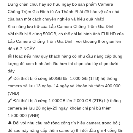
Đừng chần chừ, hãy sở hữu ngay bộ sản phẩm Camera
Chống Trộm Gia Đình từ An Thành Phát để bảo vệ căn nhà
của bạn một cách chuyên nghiệp và hiệu quả nhất!
Khả năng lưu trữ của Lắp Camera Chống Trộm Gia Đình
Với thiết bị ổ cứng 500GB, có thể ghi lại hình ảnh FUll HD của
Lắp Camera Chống Trộm Gia Đình với khoảng thời gian lên
đến 6-7 NGÀY.
📰 Hoặc nếu như quý khách hàng có nhu cầu nâng cấp dung
lượng để xem hình ảnh lâu hơn thì chọn các tùy chọn dưới
đây
🖋 Đổi thiết bị ổ cứng 500GB lên 1.000 GB (1TB) hệ thống
camera sẽ lưu 13 ngày- 14 ngày và khoản bù thêm 400.000
(VNĐ)
🖋 Đổi thiết bị ổ cứng 1.000GB lên 2.000 GB (2TB) hệ thống
camera sẽ lưu 28 ngày-29 ngày, khoản chi phí bù thêm
1.500.000 (VNĐ)
🔔 Đối với nhu cầu mở rộng cổng tín hiệu camera trong bộ (
để sau này nâng cấp thêm camera) thì đổi đầu ghi 4 cổng lên