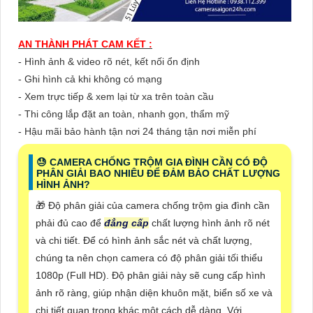
AN THÀNH PHÁT CAM KẾT :
- Hình ảnh & video rõ nét, kết nối ổn định
- Ghi hình cả khi không có mạng
- Xem trực tiếp & xem lại từ xa trên toàn cầu
- Thi công lắp đặt an toàn, nhanh gọn, thẩm mỹ
- Hậu mãi bảo hành tận nơi 24 tháng tận nơi miễn phí
😓 CAMERA CHỐNG TRỘM GIA ĐÌNH CẦN CÓ ĐỘ
PHÂN GIẢI BAO NHIÊU ĐỂ ĐẢM BẢO CHẤT LƯỢNG
HÌNH ẢNH?
🎁 Độ phân giải của camera chống trộm gia đình cần
phải đủ cao để
đẳng cấp
chất lượng hình ảnh rõ nét
và chi tiết. Để có hình ảnh sắc nét và chất lượng,
chúng ta nên chọn camera có độ phân giải tối thiểu
1080p (Full HD). Độ phân giải này sẽ cung cấp hình
ảnh rõ ràng, giúp nhận diện khuôn mặt, biển số xe và
chi tiết quan trọng khác một cách dễ dàng. Với