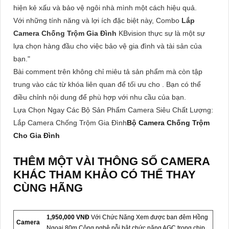
hiện kẻ xấu và bảo vệ ngôi nhà mình một cách hiệu quả.
Với những tính năng và lợi ích đặc biệt này, Combo
Lắp
Camera Chống Trộm Gia Đình
KBvision thực sự là một sự
lựa chọn hàng đầu cho việc bảo vệ gia đình và tài sản của
bạn."
Bài comment trên không chỉ miêu tả sản phẩm mà còn tập
trung vào các từ khóa liên quan để tối ưu cho . Bạn có thể
điều chỉnh nội dung để phù hợp với nhu cầu của bạn.
Lựa Chọn Ngay Các Bộ Sản Phẩm Camera Siêu Chất Lượng:
Lắp Camera Chống Trộm Gia Đình
Bộ Camera Chống Trộm
Cho Gia Đình
THÊM MỘT VÀI THÔNG SỐ CAMERA
KHÁC THAM KHẢO CÓ THỂ THAY
CÙNG HÃNG
1,950,000 VNĐ
Với Chức Năng Xem được ban đêm Hồng
Camera
Ngoại 80m Công nghệ nỗi bật chức năng AGC trong chip