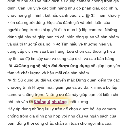
định rõ nhu cầu và mục đích sử dụng camera chống trộm gia
đình. Cần lưu ý về các tính năng như độ phân giải, góc nhìn,
chức năng ghi hình, kết nối, cảnh báo, v.v. ∰
3:
Tham khảo ý
kiến của người dùng: Đọc các đánh giá và bình luận của
người dùng trước khi quyết định mua bộ lắp camera. Những
đánh giá này sẽ giúp bạn có cái nhìn tổng quan về sản phẩm
và giá trị thực tế của nó. ⚡
4:
Tìm hiểu về thương hiệu và
cung cấp dịch vụ sau bán hàng: Lựa chọn các thương hiệu
uy tín, có độ tin cậy cao và cung cấp dịch vụ sau bán hàng
tốt. 🌅
Công nghệ hiện đại được ứng dụng
sẽ giúp bạn yên
tâm về chất lượng và hậu mãi của sản phẩm.
≫
5:
Sử dụng ưu đãi và khuyến mãi: Đừng quên kiểm tra các
chương trình khuyến mãi, giảm giá và ưu đãi khi mua bộ lắp
camera chống trộm. Những ưu đãi này giúp bạn tiết kiệm chi
phí mà vẫn 📸
Khẳng định rằng
chất lượng.
Hãy áp dụng những lưu ý trên để chọn được bộ lắp camera
chống trộm gia đình phù hợp với nhu cầu và ngân sách của
bạn, đồng thời cũng chắc chắn an toàn cho ngôi nhà của