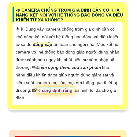
📣 CAMERA CHỐNG TRỘM GIA ĐÌNH CẦN CÓ KHẢ
NĂNG KẾT NỐI VỚI HỆ THỐNG BÁO ĐỘNG VÀ ĐIỀU
KHIỂN TỪ XA KHÔNG?
️👩‍👩 Đúng vậy, camera chống trộm gia đình cần có
khả năng kết nối với hệ thống báo động và điều khiển
từ xa để
đẳng cấp
an toàn cho ngôi nhà. Việc kết nối
camera với hệ thống báo động giúp người dùng nhận
được cảnh báo ngay khi phát hiện sự xâm nhập bất
thường. 📢
Điểm cộng thêm của sản phẩm
khả
năng điều khiển từ xa giúp người dùng giám sát và
kiểm soát camera mọi lúc, mọi nơi thông qua thiết bị
di động, 📸
Khẳng định rằng
an ninh tối đa cho gia
đình.