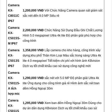
Camera
KX-
1,200,000 VNĐ
Với Chức Năng Camera quan sát giám sát
C8011C
sắc nét đến 8.0 MP Siêu rẻ
IP67
Camera
2,200,000 VNĐ
Chức Năng Sử Dụng Đầu Ghi Chất Lượng
KX-
Hình 5.0 megapixel Ultra 4k lite Độ phân giải phù hợp cho
C5015S-
công trình
M IP67
Camera
1,358,000 VNĐ
Lắp camera cho kho hàng, công trình xây
KX-
dựng,khu phố Thân Kim Loại Màu sắc trong sáng Ultra 4k
C5013S
lite 4.0 megapixel Tiết kiệm chi phí với hình ảnh KBvision
IP67
Dịch vụ tốt chiết khấu cao sử dụng công nghệ mới
Camera
KX-
1,290,000 VNĐ
sắc nét với 5.0 MP Độ phân giải Ultra 4k
C5011S-
lite Ứng dụng cho công trình giá rẻ Hình ảnh sắc nét ban
A tích
đêm Hồng Ngoại 30m
hợp mic
Canera
1,295,000 VNĐ
Xem ban đêm Hồng Ngoại 30m Dùng cho
KX-
dự án dân dụng KBvision Dịch vụ tốt chiết khấu cao sử
C5011S