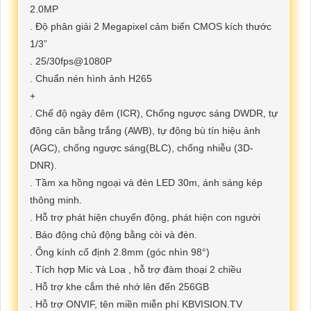
2.0MP
. Độ phân giải 2 Megapixel cảm biến CMOS kích thước
1/3”
. 25/30fps@1080P
. Chuẩn nén hình ảnh H265
+
. Chế độ ngày đêm (ICR), Chống ngược sáng DWDR, tự
động cân bằng trắng (AWB), tự động bù tín hiệu ảnh
(AGC), chống ngược sáng(BLC), chống nhiễu (3D-
DNR).
. Tầm xa hồng ngoại và đèn LED 30m, ánh sáng kép
thông minh.
. Hỗ trợ phát hiện chuyển động, phát hiện con người
. Báo động chủ động bằng còi và đèn.
. Ống kính cố định 2.8mm (góc nhìn 98°)
. Tích hợp Mic và Loa , hỗ trợ đàm thoại 2 chiều
. Hỗ trợ khe cắm thẻ nhớ lên đến 256GB
. Hỗ trợ ONVIF, tên miền miễn phí KBVISION.TV