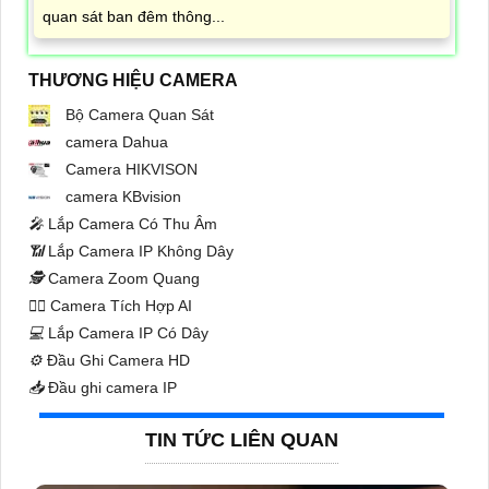
quan sát ban đêm thông...
THƯƠNG HIỆU CAMERA
Bộ Camera Quan Sát
camera Dahua
Camera HIKVISON
camera KBvision
️🎤️
Lắp Camera Có Thu Âm
📶
Lắp Camera IP Không Dây
🕵️
Camera Zoom Quang
🧛‍♀️
Camera Tích Hợp AI
💻
Lắp Camera IP Có Dây
⚙️
Đầu Ghi Camera HD
📥
Đầu ghi camera IP
TIN TỨC LIÊN QUAN