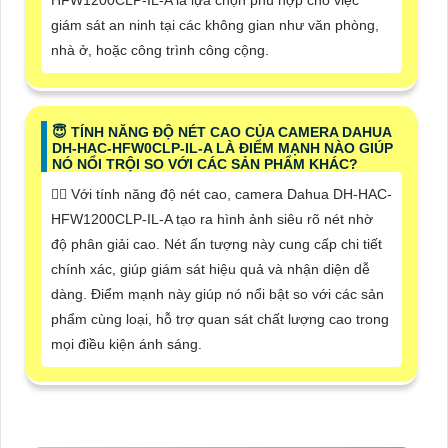
giám sát an ninh tại các không gian như văn phòng,
nhà ở, hoặc công trình công cộng.
😇 TÍNH NĂNG ĐỘ NÉT CAO CỦA CAMERA DAHUA
DH-HAC-HFW0CLP-IL-A LÀ ĐIỂM MẠNH NÀO GIÚP
NÓ NỔI TRỘI SO VỚI CÁC SẢN PHẨM KHÁC?
🙆‍♀️ Với tính năng độ nét cao, camera Dahua DH-HAC-
HFW1200CLP-IL-A tạo ra hình ảnh siêu rõ nét nhờ
độ phân giải cao. Nét ấn tượng này cung cấp chi tiết
chính xác, giúp giám sát hiệu quả và nhận diện dễ
dàng. Điểm mạnh này giúp nó nổi bật so với các sản
phẩm cùng loại, hỗ trợ quan sát chất lượng cao trong
mọi điều kiện ánh sáng.