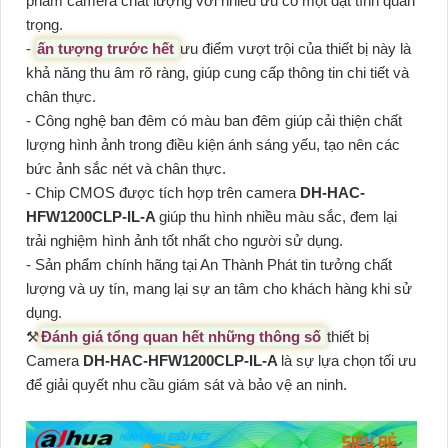
phẩm camera chất lượng với nhiều ưu có một đặt tính quan
trọng.
-
ấn tượng trước hết
ưu điểm vượt trội của thiết bị này là
khả năng thu âm rõ ràng, giúp cung cấp thông tin chi tiết và
chân thực.
- Công nghệ ban đêm có màu ban đêm giúp cải thiện chất
lượng hình ảnh trong điều kiện ánh sáng yếu, tạo nên các
bức ảnh sắc nét và chân thực.
- Chip CMOS được tích hợp trên camera
DH-HAC-
HFW1200CLP-IL-A
giúp thu hình nhiều màu sắc, đem lại
trải nghiệm hình ảnh tốt nhất cho người sử dụng.
- Sản phẩm chính hãng tại An Thành Phát tin tưởng chất
lượng và uy tín, mang lại sự an tâm cho khách hàng khi sử
dụng.
⚒
Đánh giá tổng quan hết những thông số
thiết bị
Camera
DH-HAC-HFW1200CLP-IL-A
là sự lựa chọn tối ưu
để giải quyết nhu cầu giám sát và bảo vệ an ninh.