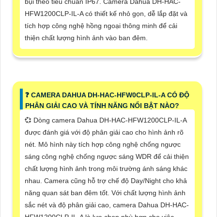
bụi theo tiêu chuẩn IP67. Camera Dahua DH-HAC-
HFW1200CLP-IL-A có thiết kế nhỏ gọn, dễ lắp đặt và
tích hợp công nghệ hồng ngoại thông minh để cải
thiện chất lượng hình ảnh vào ban đêm.
️❓ CAMERA DAHUA DH-HAC-HFW0CLP-IL-A CÓ ĐỘ
PHÂN GIẢI CAO VÀ TÍNH NĂNG NỔI BẬT NÀO?
💞 Dòng camera Dahua DH-HAC-HFW1200CLP-IL-A
được đánh giá với độ phân giải cao cho hình ảnh rõ
nét. Mô hình này tích hợp công nghệ chống ngược
sáng công nghệ chống ngược sáng WDR để cải thiện
chất lượng hình ảnh trong môi trường ánh sáng khác
nhau. Camera cũng hỗ trợ chế độ Day/Night cho khả
năng quan sát ban đêm tốt. Với chất lượng hình ảnh
sắc nét và độ phân giải cao, camera Dahua DH-HAC-
HFW1200CLP-IL-A là lựa chọn phù hợp cho việc