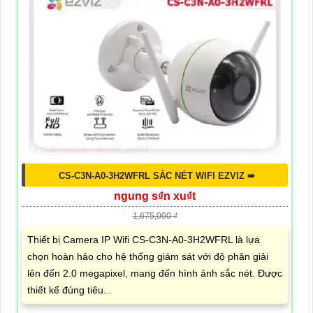
CS-C3N-A0-3H2WFRL SẮC NÉT WIFI EZVIZ ➠
ngung s₫n xu₫t
1,675,000 ₫
Thiết bị Camera IP Wifi CS-C3N-A0-3H2WFRL là lựa
chọn hoàn hảo cho hệ thống giám sát với độ phân giải
lên đến 2.0 megapixel, mang đến hình ảnh sắc nét. Được
thiết kế đúng tiêu...