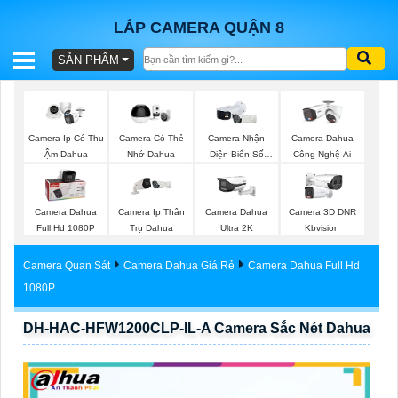
LẮP CAMERA QUẬN 8
SẢN PHẨM
BÁO
GIÁ
TRỌN
Camera Ip Có Thu
Camera Có Thẻ
Camera Nhận
Camera Dahua
GÓI
Ậm Dahua
Nhớ Dahua
Diện Biển Số
Công Nghệ Ai
Dahua
Camera Dahua
Camera Ip Thân
Camera Dahua
Camera 3D DNR
SẢN
Full Hd 1080P
Trụ Dahua
Ultra 2K
Kbvision
PHẨM
Camera Quan Sát
Camera Dahua Giá Rẻ
Camera Dahua Full Hd
1080P
DH-HAC-HFW1200CLP-IL-A Camera Sắc Nét Dahua
TƯ
VẤN
LẮP