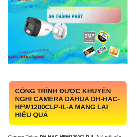
CÔNG TRÌNH ĐƯỢC KHUYẾN
NGHỊ CAMERA DAHUA
DH-HAC-
HFW1200CLP-IL-A
MANG LẠI
HIỆU QUẢ
Camera Dahua
DH-HAC-HFW1200CLP-IL-A
là một sản