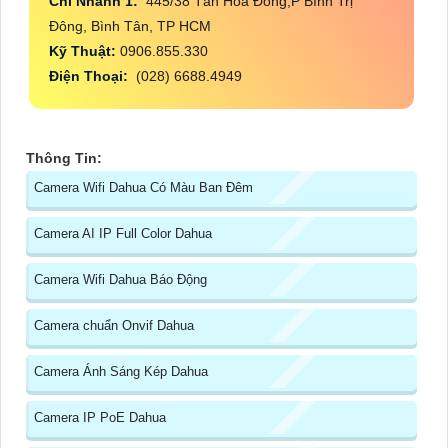
Chi Nhánh 1:
445/38 Tân Hòa Đông,P Bình Trị
Đông, Bình Tân, TP HCM
Kỹ Thuật:
0906.855.330
Điện Thoại:
(028) 6688.4949
Thông Tin:
Camera Wifi Dahua Có Màu Ban Đêm
Camera AI IP Full Color Dahua
Camera Wifi Dahua Báo Động
Camera chuẩn Onvif Dahua
Camera Ánh Sáng Kép Dahua
Camera IP PoE Dahua