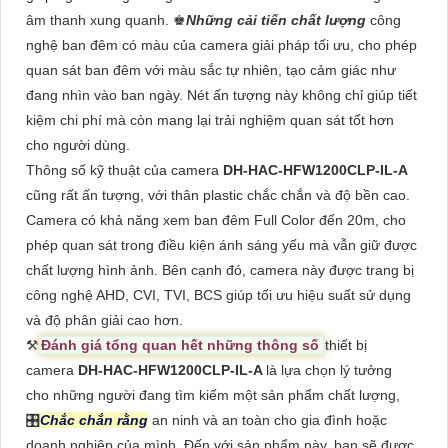
âm thanh xung quanh. ♚
Những cải tiến chất lượng
công
nghệ ban đêm có màu của camera giải pháp tối ưu, cho phép
quan sát ban đêm với màu sắc tự nhiên, tạo cảm giác như
đang nhìn vào ban ngày. Nét ấn tượng này không chỉ giúp tiết
kiệm chi phí mà còn mang lại trải nghiệm quan sát tốt hơn
cho người dùng.
Thông số kỹ thuật của camera
DH-HAC-HFW1200CLP-IL-A
cũng rất ấn tượng, với thân plastic chắc chắn và độ bền cao.
Camera có khả năng xem ban đêm Full Color đến 20m, cho
phép quan sát trong điều kiện ánh sáng yếu mà vẫn giữ được
chất lượng hình ảnh. Bên cạnh đó, camera này được trang bị
công nghệ AHD, CVI, TVI, BCS giúp tối ưu hiệu suất sử dụng
và độ phân giải cao hơn.
⚒
Đánh giá tổng quan hết những thông số
thiết bị
camera
DH-HAC-HFW1200CLP-IL-A
là lựa chọn lý tưởng
cho những người đang tìm kiếm một sản phẩm chất lượng,
🎛
Chắc chắn rằng
an ninh và an toàn cho gia đình hoặc
doanh nghiệp của mình. Đến với sản phẩm này, bạn sẽ được