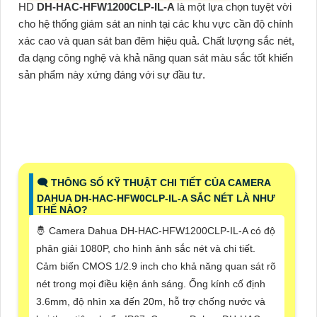
HD
DH-HAC-HFW1200CLP-IL-A
là một lựa chọn tuyệt vời
cho hệ thống giám sát an ninh tại các khu vực cần độ chính
xác cao và quan sát ban đêm hiệu quả. Chất lượng sắc nét,
đa dạng công nghệ và khả năng quan sát màu sắc tốt khiến
sản phẩm này xứng đáng với sự đầu tư.
🗨️ THÔNG SỐ KỸ THUẬT CHI TIẾT CỦA CAMERA
DAHUA DH-HAC-HFW0CLP-IL-A SẮC NÉT LÀ NHƯ
THẾ NÀO?
🤴 Camera Dahua DH-HAC-HFW1200CLP-IL-A có độ
phân giải 1080P, cho hình ảnh sắc nét và chi tiết.
Cảm biến CMOS 1/2.9 inch cho khả năng quan sát rõ
nét trong mọi điều kiện ánh sáng. Ống kính cố định
3.6mm, độ nhìn xa đến 20m, hỗ trợ chống nước và