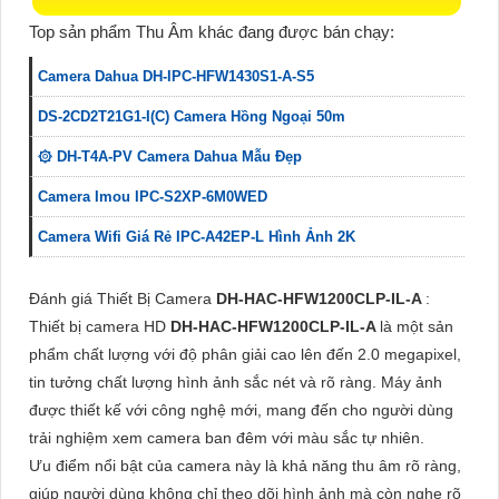
Top sản phẩm Thu Âm khác đang được bán chạy:
Camera Dahua DH-IPC-HFW1430S1-A-S5
DS-2CD2T21G1-I(C) Camera Hồng Ngoại 50m
۞ DH-T4A-PV Camera Dahua Mẫu Đẹp
Camera Imou IPC-S2XP-6M0WED
Camera Wifi Giá Rẻ IPC-A42EP-L Hình Ảnh 2K
Đánh giá Thiết Bị Camera
DH-HAC-HFW1200CLP-IL-A
:
Thiết bị camera HD
DH-HAC-HFW1200CLP-IL-A
là một sản
phẩm chất lượng với độ phân giải cao lên đến 2.0 megapixel,
tin tưởng chất lượng hình ảnh sắc nét và rõ ràng. Máy ảnh
được thiết kế với công nghệ mới, mang đến cho người dùng
trải nghiệm xem camera ban đêm với màu sắc tự nhiên.
Ưu điểm nổi bật của camera này là khả năng thu âm rõ ràng,
giúp người dùng không chỉ theo dõi hình ảnh mà còn nghe rõ