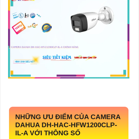
NHỮNG ƯU ĐIỂM CỦA CAMERA
DAHUA
DH-HAC-HFW1200CLP-
IL-A
VỚI THÔNG SỐ