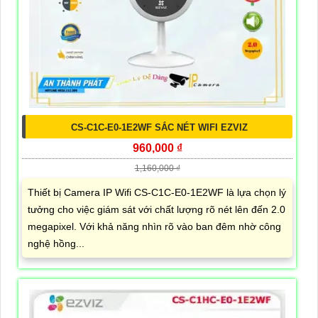
CS-C1C-E0-1E2WF SẮC NÉT WIFI EZVIZ
960,000 ₫
1,160,000 ₫
Thiết bị Camera IP Wifi CS-C1C-E0-1E2WF là lựa chọn lý
tưởng cho việc giám sát với chất lượng rõ nét lên đến 2.0
megapixel. Với khả năng nhìn rõ vào ban đêm nhờ công
nghệ hồng...