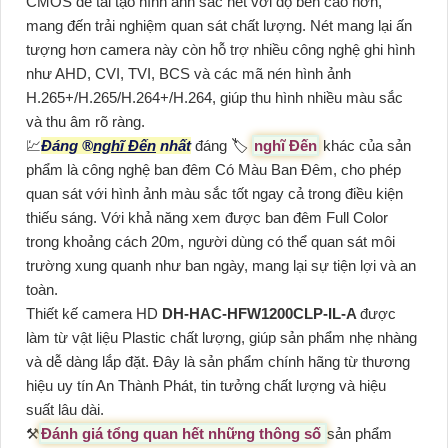
CMOS để tái tạo hình ảnh sắc nét với độ bên cao hơn,
mang đến trải nghiệm quan sát chất lượng. Nét mang lại ấn
tượng hơn camera này còn hỗ trợ nhiều công nghệ ghi hình
như AHD, CVI, TVI, BCS và các mã nén hình ảnh
H.265+/H.265/H.264+/H.264, giúp thu hình nhiều màu sắc
và thu âm rõ ràng.
💹
Đáng ®️
nghĩ Đến
nhất
đáng 🏷
nghĩ Đến
khác của sản
phẩm là công nghệ ban đêm Có Màu Ban Đêm, cho phép
quan sát với hình ảnh màu sắc tốt ngay cả trong điều kiện
thiếu sáng. Với khả năng xem được ban đêm Full Color
trong khoảng cách 20m, người dùng có thể quan sát môi
trường xung quanh như ban ngày, mang lại sự tiện lợi và an
toàn.
Thiết kế camera HD
DH-HAC-HFW1200CLP-IL-A
được
làm từ vật liệu Plastic chất lượng, giúp sản phẩm nhẹ nhàng
và dễ dàng lắp đặt. Đây là sản phẩm chính hãng từ thương
hiệu uy tín An Thành Phát, tin tưởng chất lượng và hiệu
suất lâu dài.
⚒
Đánh giá tổng quan hết những thông số
sản phẩm