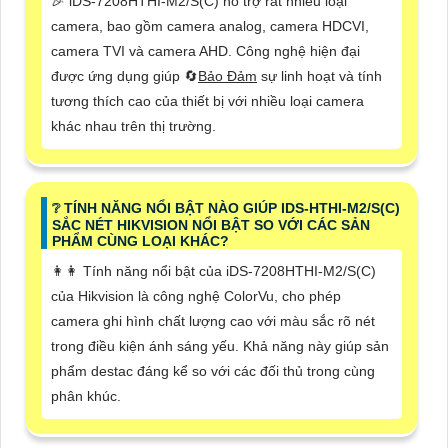
️🎉 iDS-7208HTHI-M2/S(C) hỗ trợ rất nhiều loại
camera, bao gồm camera analog, camera HDCVI,
camera TVI và camera AHD. Công nghệ hiện đại
được ứng dụng giúp 🔄
Bảo Đảm
sự linh hoạt và tính
tương thích cao của thiết bị với nhiều loại camera
khác nhau trên thị trường.
❔ TÍNH NĂNG NỔI BẬT NÀO GIÚP IDS-HTHI-M2/S(C)
SẮC NÉT HIKVISION NỔI BẬT SO VỚI CÁC SẢN
PHẨM CÙNG LOẠI KHÁC?
️👩‍👩 Tính năng nổi bật của iDS-7208HTHI-M2/S(C)
của Hikvision là công nghệ ColorVu, cho phép
camera ghi hình chất lượng cao với màu sắc rõ nét
trong điều kiện ánh sáng yếu. Khả năng này giúp sản
phẩm destac đáng kể so với các đối thủ trong cùng
phân khúc.