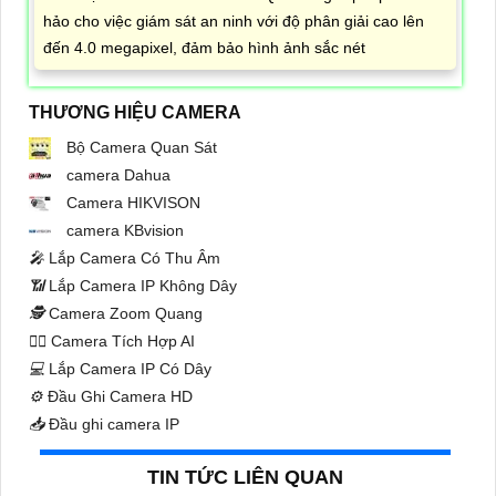
hảo cho việc giám sát an ninh với độ phân giải cao lên
đến 4.0 megapixel, đảm bảo hình ảnh sắc nét
THƯƠNG HIỆU CAMERA
Bộ Camera Quan Sát
camera Dahua
Camera HIKVISON
camera KBvision
️🎤️
Lắp Camera Có Thu Âm
📶
Lắp Camera IP Không Dây
🕵️
Camera Zoom Quang
🧛‍♀️
Camera Tích Hợp AI
💻
Lắp Camera IP Có Dây
⚙️
Đầu Ghi Camera HD
📥
Đầu ghi camera IP
TIN TỨC LIÊN QUAN