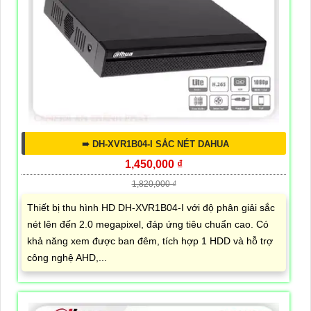
➠ DH-XVR1B04-I SẮC NÉT DAHUA
1,450,000 ₫
1,820,000 ₫
Thiết bị thu hình HD DH-XVR1B04-I với độ phân giải sắc
nét lên đến 2.0 megapixel, đáp ứng tiêu chuẩn cao. Có
khả năng xem được ban đêm, tích hợp 1 HDD và hỗ trợ
công nghệ AHD,...