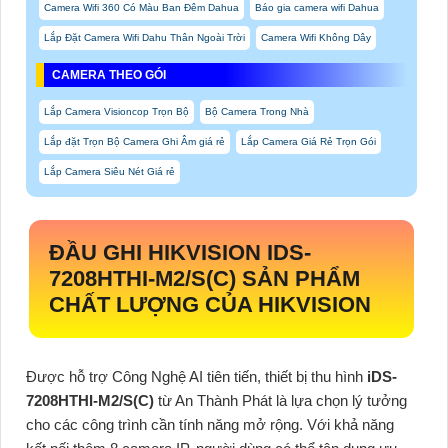
Camera Wifi 360 Có Màu Ban Đêm Dahua
Báo gia camera wifi Dahua
Lắp Đặt Camera Wifi Dahu Thân Ngoài Trời
Camera Wifi Không Dây
CAMERA THEO GÓI
Lắp Camera Visioncop Trọn Bộ
Bộ Camera Trong Nhà
Lắp đặt Trọn Bộ Camera Ghi Âm giá rẻ
Lắp Camera Giá Rẻ Trọn Gói
Lắp Camera Siêu Nét Giá rẻ
ĐẦU GHI HIKVISION
IDS-
7208HTHI-M2/S(C)
SẢN PHẨM
CHẤT LƯỢNG CỦA HIKVISION
Được hỗ trợ Công Nghệ AI tiên tiến, thiết bị thu hình
iDS-
7208HTHI-M2/S(C)
từ An Thành Phát là lựa chọn lý tưởng
cho các công trình cần tính năng mở rộng. Với khả năng