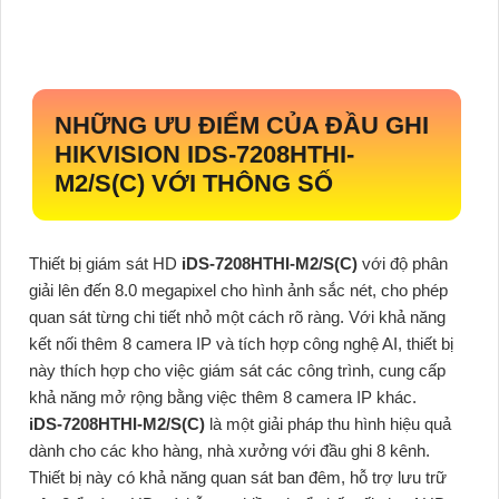
NHỮNG ƯU ĐIỂM CỦA ĐẦU GHI
HIKVISION
IDS-7208HTHI-
M2/S(C)
VỚI THÔNG SỐ
Thiết bị giám sát HD
iDS-7208HTHI-M2/S(C)
với độ phân
giải lên đến 8.0 megapixel cho hình ảnh sắc nét, cho phép
quan sát từng chi tiết nhỏ một cách rõ ràng. Với khả năng
kết nối thêm 8 camera IP và tích hợp công nghệ AI, thiết bị
này thích hợp cho việc giám sát các công trình, cung cấp
khả năng mở rộng bằng việc thêm 8 camera IP khác.
iDS-7208HTHI-M2/S(C)
là một giải pháp thu hình hiệu quả
dành cho các kho hàng, nhà xưởng với đầu ghi 8 kênh.
Thiết bị này có khả năng quan sát ban đêm, hỗ trợ lưu trữ