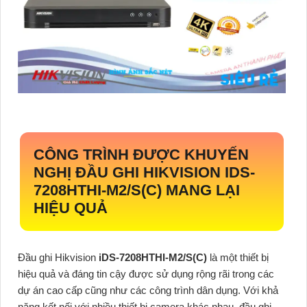
CÔNG TRÌNH ĐƯỢC KHUYẾN
NGHỊ ĐẦU GHI HIKVISION
IDS-
7208HTHI-M2/S(C)
MANG LẠI
HIỆU QUẢ
Đầu ghi Hikvision
iDS-7208HTHI-M2/S(C)
là một thiết bị
hiệu quả và đáng tin cậy được sử dụng rộng rãi trong các
dự án cao cấp cũng như các công trình dân dụng. Với khả
năng kết nối với nhiều thiết bị camera khác nhau, đầu ghi