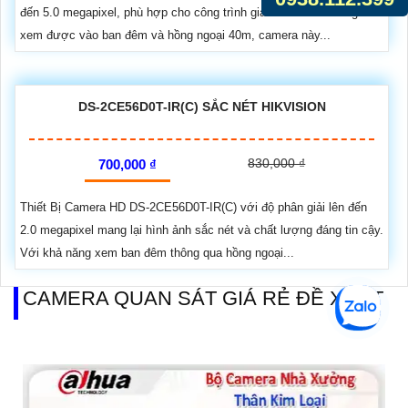
đến 5.0 megapixel, phù hợp cho công trình giá rẻ. Với khả năng
xem được vào ban đêm và hồng ngoại 40m, camera này...
DS-2CE56D0T-IR(C) SẮC NÉT HIKVISION
830,000 ₫
700,000 ₫
Thiết Bị Camera HD DS-2CE56D0T-IR(C) với độ phân giải lên đến
2.0 megapixel mang lại hình ảnh sắc nét và chất lượng đáng tin cậy.
Với khả năng xem ban đêm thông qua hồng ngoại...
CAMERA QUAN SÁT GIÁ RẺ ĐỀ XUẤT