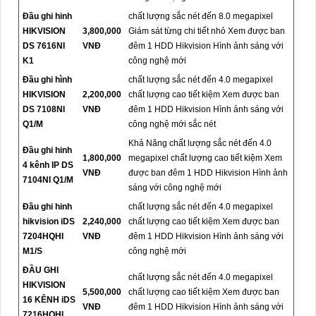
Đầu ghi hinh
chất lượng sắc nét đến 8.0 megapixel
HIKVISION
3,800,000
Giám sát từng chi tiết nhỏ Xem được ban
DS 7616NI
VNĐ
đêm 1 HDD Hikvision Hình ảnh sáng với
K1
công nghệ mới
Đầu ghi hình
chất lượng sắc nét đến 4.0 megapixel
HIKVISION
2,200,000
chất lượng cao tiết kiệm Xem được ban
DS 7108NI
VNĐ
đêm 1 HDD Hikvision Hình ảnh sáng với
Q1/M
công nghệ mới sắc nét
Khả Năng chất lượng sắc nét đến 4.0
Đầu ghi hinh
1,800,000
megapixel chất lượng cao tiết kiệm Xem
4 kênh IP DS
VNĐ
được ban đêm 1 HDD Hikvision Hình ảnh
7104NI Q1/M
sáng với công nghệ mới
Đầu ghi hinh
chất lượng sắc nét đến 4.0 megapixel
hikvision iDS
2,240,000
chất lượng cao tiết kiệm Xem được ban
7204HQHI
VNĐ
đêm 1 HDD Hikvision Hình ảnh sáng với
M1/S
công nghệ mới
ĐẦU GHI
chất lượng sắc nét đến 4.0 megapixel
HIKVISION
5,500,000
chất lượng cao tiết kiệm Xem được ban
16 KÊNH iDS
VNĐ
đêm 1 HDD Hikvision Hình ảnh sáng với
7216HQHI