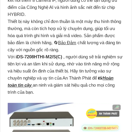
kết nối thêm 8 camera IP, người dùng có thể tận dụng ưu
điểm của Công Nghệ AI và hình ảnh sắc nét đến từ chip
HYBRID.
Thiết bị này không chỉ đơn thuần là một máy thu hình thông
thường, mà còn tích hợp xử lý chuyên dụng, giúp tối ưu
hóa quá trình ghi hình và giải mã video. Sản phẩm được
bảo đảm là chính hãng, 🔄
Bảo Đảm
chất lượng và đáng tin
cậy với nguồn gốc rõ ràng.
Với
iDS-7208HTHI-M2/S(C)
, người dùng sẽ trải nghiệm sự
tiện lợi và an tâm khi sử dụng, nhờ vào tính năng mở rộng
và hiệu suất ổn định của thiết bị. Hãy tin tưởng vào sự
chuyên nghiệp và uy tín của An Thành Phát để 📸
Hoàn
toàn tin cậy
an ninh và giám sát hiệu quả cho mọi công
trình của bạn.