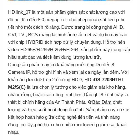
HD link_07 là một sản phẩm giám sát chất lượng cao với
độ nét lên đến 8.0 megapixel, cho phép quan sát từng chi
tiết nhỏ một cách rõ ràng. Được trang bị công nghệ AHD,
CVI, TVI, BCS mang lại hình ảnh sắc nét và độ tin cậy cao
với chip HYBRID tích hợp xử lý chuyên dụng. Hỗ trợ nén
video H.265+/H.265/H.264+/H.264, sản phẩm này cung cấp
hiệu suất cao và tiết kiệm dung lượng lưu trữ.
Dòng sản phẩm này có khả năng mở rộng lên đến 8
Camera IP, hỗ trợ ghi hình và xem lại cả ngày lẫn đêm. Với
khả năng lưu trữ trên 2 ổ cứng HDD, HD
iDS-7208HTHI-
M2/S(C)
là lựa chọn lý tưởng cho việc giám sát kho hàng,
nhà xưởng, hoặc các công trình lớn. Dầu ghi 8 kênh này là
thiết bị chính hãng của An Thành Phát, 🔄
Bảo Đảm
chất
lượng và hiệu suất hoạt động ổn định. Sản phẩm này có sự
kết hợp hoàn hảo giữa công nghệ tiên tiến và tính năng
đáng tin cậy, phù hợp cho nhiều môi trường giám sát khác
nhau.