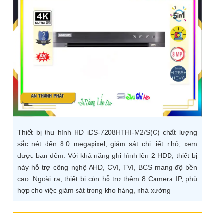
ĐẶT
PHỤ
KIỆN
CAMERA
TƯ
VẤN
Thiết bị thu hình HD iDS-7208HTHI-M2/S(C) chất lượng
DỊCH
sắc nét đến 8.0 megapixel, giám sát chi tiết nhỏ, xem
VỤ
được ban đêm. Với khả năng ghi hình lên 2 HDD, thiết bị
này hỗ trợ công nghệ AHD, CVI, TVI, BCS mang độ bền
cao. Ngoài ra, thiết bị còn hỗ trợ thêm 8 Camera IP, phù
hợp cho việc giám sát trong kho hàng, nhà xưởng