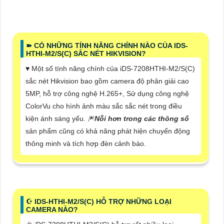
➽ CÓ NHỮNG TÍNH NĂNG CHÍNH NÀO CỦA IDS-
HTHI-M2/S(C) SẮC NÉT HIKVISION?
♥️ Một số tính năng chính của iDS-7208HTHI-M2/S(C)
sắc nét Hikvision bao gồm camera độ phân giải cao
5MP, hỗ trợ công nghệ H.265+, Sử dụng công nghệ
ColorVu cho hình ảnh màu sắc sắc nét trong điều
kiện ánh sáng yếu. 🎆
Nỗi hơn trong các thông số
sản phẩm cũng có khả năng phát hiện chuyển động
thông minh và tích hợp đèn cảnh báo.
☪ IDS-HTHI-M2/S(C) HỖ TRỢ NHỮNG LOẠI
CAMERA NÀO?