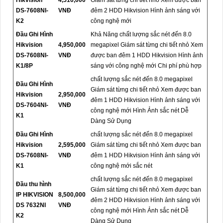
DS-7608NI-
VNĐ
đêm 2 HDD Hikvision Hình ảnh sáng với
K2
công nghệ mới
Đầu Ghi Hình
Khả Năng chất lượng sắc nét đến 8.0
Hikvision
4,950,000
megapixel Giám sát từng chi tiết nhỏ Xem
DS-7608NI-
VNĐ
được ban đêm 1 HDD Hikvision Hình ảnh
K1/8P
sáng với công nghệ mới Chi phí phù hợp
chất lượng sắc nét đến 8.0 megapixel
Đầu Ghi Hình
Giám sát từng chi tiết nhỏ Xem được ban
Hikvision
2,950,000
đêm 1 HDD Hikvision Hình ảnh sáng với
DS-7604NI-
VNĐ
công nghệ mới Hình Ảnh sắc nét Dễ
K1
Dàng Sử Dụng
Đầu Ghi Hình
chất lượng sắc nét đến 8.0 megapixel
Hikvision
2,595,000
Giám sát từng chi tiết nhỏ Xem được ban
DS-7608NI-
VNĐ
đêm 1 HDD Hikvision Hình ảnh sáng với
K1
công nghệ mới sắc nét
chất lượng sắc nét đến 8.0 megapixel
Đầu thu hình
Giám sát từng chi tiết nhỏ Xem được ban
IP HIKVISION
8,500,000
đêm 2 HDD Hikvision Hình ảnh sáng với
DS 7632NI
VNĐ
công nghệ mới Hình Ảnh sắc nét Dễ
K2
Dàng Sử Dụng