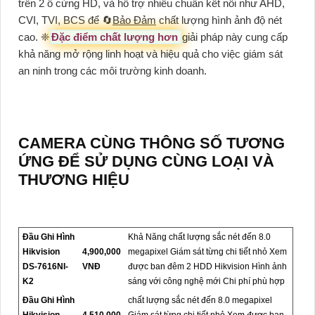
trên 2 ổ cứng HD, và hỗ trợ nhiều chuẩn kết nối như AHD,
CVI, TVI, BCS để 🔄
Bảo Đảm
chất lượng hình ảnh độ nét
cao. ❈
Đặc điểm chất lượng hơn
giải pháp này cung cấp
khả năng mở rộng linh hoạt và hiệu quả cho việc giám sát
an ninh trong các môi trường kinh doanh.
CAMERA CÙNG THÔNG SỐ TƯƠNG
ỨNG ĐỂ SỬ DỤNG CÙNG LOẠI VÀ
THƯƠNG HIỆU
Đầu Ghi Hình
Khả Năng chất lượng sắc nét đến 8.0
Hikvision
4,900,000
megapixel Giám sát từng chi tiết nhỏ Xem
DS-7616NI-
VNĐ
được ban đêm 2 HDD Hikvision Hình ảnh
K2
sáng với công nghệ mới Chi phí phù hợp
Đầu Ghi Hình
chất lượng sắc nét đến 8.0 megapixel
Hikvision
4,510,000
Giám sát từng chi tiết nhỏ Xem được ban