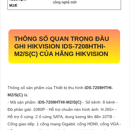
công nghệ mới
M1/E
THÔNG SỐ QUAN TRỌNG ĐẦU
GHI HIKVISION
IDS-7208HTHI-
M2/S(C)
CỦA HÃNG HIKVISION
Thông số sản phẩm của Thiết bị thu hình
iDS-7208HTHI-
M2/S(C)
là:
- Mã sản phẩm:
iDS-7208HTHI-M2/S(C)
- Số kênh: 8 kênh -
Độ phân giải: 1080P - Hỗ trợ chuẩn nén hình ảnh: H.265+ -
Hỗ trợ ổ cứng: 2 ổ cứng SATA, dung lượng lên đến 10TB -
Cổng giao tiếp: 1 cổng mạng Gigabit, cổng HDMI, cổng VGA -