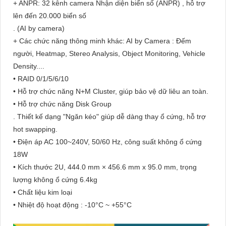
+ ANPR: 32 kênh camera Nhận diện biển số (ANPR) , hỗ trợ
lên đến 20.000 biển số
. (AI by camera)
+ Các chức năng thông minh khác: AI by Camera : Đếm
người, Heatmap, Stereo Analysis, Object Monitoring, Vehicle
Density....
• RAID 0/1/5/6/10
• Hỗ trợ chức năng N+M Cluster, giúp bảo vệ dữ liêu an toàn.
• Hỗ trợ chức năng Disk Group
. Thiết kế dạng "Ngăn kéo" giúp dễ dàng thay ổ cứng, hỗ trợ
hot swapping.
• Điện áp AC 100~240V, 50/60 Hz, công suất không ổ cứng
18W
• Kích thước 2U, 444.0 mm × 456.6 mm x 95.0 mm, trọng
lượng không ổ cứng 6.4kg
• Chất liệu kim loại
• Nhiệt độ hoạt động : -10°C ~ +55°C