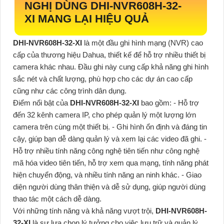
NGHỊ DÙNG
DHI-NVR608H-32-
XI
MANG LẠI HIỆU QUẢ
DHI-NVR608H-32-XI
là một đầu ghi hình mạng (NVR) cao
cấp của thương hiệu Dahua, thiết kế để hỗ trợ nhiều thiết bị
camera khác nhau. Đầu ghi này cung cấp khả năng ghi hình
sắc nét và chất lượng, phù hợp cho các dự án cao cấp
cũng như các công trình dân dụng.
Điểm nổi bật của
DHI-NVR608H-32-XI
bao gồm: - Hỗ trợ
đến 32 kênh camera IP, cho phép quản lý một lượng lớn
camera trên cùng một thiết bị. - Ghi hình ổn định và đáng tin
cậy, giúp bạn dễ dàng quản lý và xem lại các video đã ghi. -
Hỗ trợ nhiều tính năng công nghệ tiên tiến như công nghệ
mã hóa video tiên tiến, hỗ trợ xem qua mạng, tính năng phát
hiện chuyển động, và nhiều tính năng an ninh khác. - Giao
diện người dùng thân thiện và dễ sử dụng, giúp người dùng
thao tác một cách dễ dàng.
Với những tính năng và khả năng vượt trội,
DHI-NVR608H-
32-XI
là sự lựa chọn lý tưởng cho việc lưu trữ và quản lý