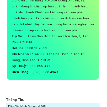
thông tin chính hãng. Với chất lượng ổn định, sản
phẩm đáng tin cậy giúp bạn quản lý hình ảnh hiệu
quả. An Thành Phát cam kết cung cấp sản phẩm
chính hãng, an Tâm chất lượng và dịch vụ sau bán
hàng tốt nhất. Hãy đến với chúng tôi để trải nghiệm sự
chuyên nghiệp và uy tín trong từng sản phẩm.
Trụ Sở:
51 Lũy Bán Bích, P. Tân Thới Hòa, Q.Tân
Phú, TP.HCM
Hotline: 0938.11.23.99
Chi Nhánh 1:
445/38 Tân Hòa Đông,P Bình Trị
Đông, Bình Tân, TP HCM
Kỹ Thuật:
0906.855.330
Điện Thoại:
(028) 6688.4949
Thông Tin:
Đầu Ghi Hình Dahua H.265