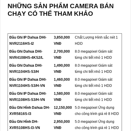
NHỮNG SẢN PHẨM CAMERA BÁN
CHẠY CÓ THỂ THAM KHẢO
Đầu Ghi IP Dahua DHI-
3,850,000
Chất Lượng Hình sắc nét 1
NVR2116HS-I2
VNĐ
HDD
Đầu Ghi Dahua DHI-
2,700,000
8.0 megapixel Giám sát
NVR4108HS-4KS2/L
VNĐ
từng chi tiết nhỏ 1 HDD
Đầu Ghi Dahua DHI-
1,490,000
8.0 megapixel Giám sát
NVR1104HS-S3/H
VNĐ
từng chi tiết nhỏ 1 HDD
Đầu Ghi IP Dahua DHI-
1,460,000
8.0 megapixel Giám sát
NVR1104HS-S3/H-VN
VNĐ
từng chi tiết nhỏ 1 HDD
Đầu Ghi IP Dahua DHI-
1,580,000
8.0 megapixel Giám sát
NVR1108HS-S3/H-VN
VNĐ
từng chi tiết nhỏ 1 HDD
Đầu Ghi Hình Dahua DH-
12,150,000
5.0 megapixel Ứng dụng
XVR5816S-I3
VNĐ
cho công trình giá rẻ 8 HDD
Đầu Ghi Hình DH-
2,950,000
5.0 megapixel Ứng dụng
XVR5108HS-I3-VN
VNĐ
cho công trình giá rẻ 1 HDD