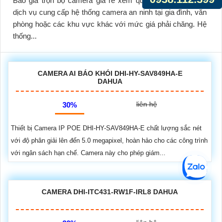
Báo giá trọn bộ camera giá rẻ xem qua điện thoại là một
dịch vụ cung cấp hệ thống camera an ninh tại gia đình, văn
phòng hoặc các khu vực khác với mức giá phải chăng. Hệ
thống...
CAMERA AI BÁO KHÓI DHI-HY-SAV849HA-E
DAHUA
liên hệ
30%
Thiết bị Camera IP POE DHI-HY-SAV849HA-E chất lượng sắc nét
với độ phân giải lên đến 5.0 megapixel, hoàn hảo cho các công trình
với ngân sách hạn chế. Camera này cho phép giám...
CAMERA DHI-ITC431-RW1F-IRL8 DAHUA