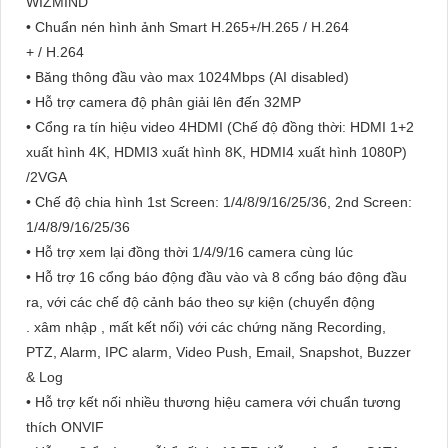
WIZMIND
• Chuẩn nén hình ảnh Smart H.265+/H.265 / H.264
+ / H.264
• Băng thông đầu vào max 1024Mbps (AI disabled)
• Hỗ trợ camera độ phân giải lên đến 32MP
• Cổng ra tín hiệu video 4HDMI (Chế độ đồng thời: HDMI 1+2
xuất hình 4K, HDMI3 xuất hình 8K, HDMI4 xuất hình 1080P)
/2VGA
• Chế độ chia hình 1st Screen: 1/4/8/9/16/25/36, 2nd Screen:
1/4/8/9/16/25/36
• Hỗ trợ xem lại đồng thời 1/4/9/16 camera cùng lúc
• Hỗ trợ 16 cổng báo động đầu vào và 8 cổng báo động đầu
ra, với các chế độ cảnh báo theo sự kiện (chuyển động
. xâm nhập , mất kết nối) với các chứng năng Recording,
PTZ, Alarm, IPC alarm, Video Push, Email, Snapshot, Buzzer
& Log
• Hỗ trợ kết nối nhiều thương hiệu camera với chuẩn tương
thích ONVIF