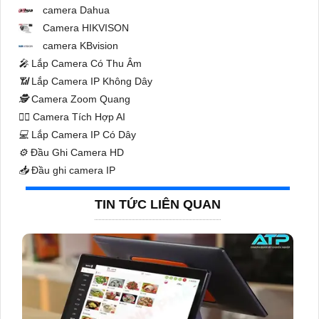
camera Dahua
Camera HIKVISON
camera KBvision
️🎤️
Lắp Camera Có Thu Âm
📶
Lắp Camera IP Không Dây
🕵️
Camera Zoom Quang
🧛‍♀️
Camera Tích Hợp AI
💻
Lắp Camera IP Có Dây
⚙️
Đầu Ghi Camera HD
📥
Đầu ghi camera IP
TIN TỨC LIÊN QUAN