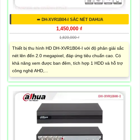
➠ DH-XVR1B04-I SẮC NÉT DAHUA
1,450,000 ₫
1,820,000 ₫
Thiết bị thu hình HD DH-XVR1B04-I với độ phân giải sắc
nét lên đến 2.0 megapixel, đáp ứng tiêu chuẩn cao. Có
khả năng xem được ban đêm, tích hợp 1 HDD và hỗ trợ
công nghệ AHD,...