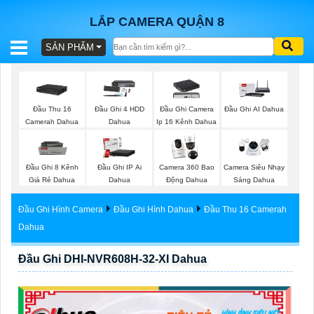
LẮP CAMERA QUẬN 8
SẢN PHẨM
BÁO
GIÁ
TRỌN
Đầu Thu 16
Đầu Ghi 4 HDD
Đầu Ghi Camera
Đầu Ghi AI Dahua
GÓI
Camerah Dahua
Dahua
Ip 16 Kênh Dahua
Đầu Ghi 8 Kênh
Đầu Ghi IP Ai
Camera 360 Bao
Camera Siêu Nhạy
SẢN
Giá Rẻ Dahua
Dahua
Động Dahua
Sáng Dahua
PHẨM
Đầu Ghi Hình Camera
Đầu Ghi Hình Dahua
Đầu Thu 16 Camerah
Dahua
Đầu Ghi DHI-NVR608H-32-XI Dahua
TƯ
VẤN
LẮP