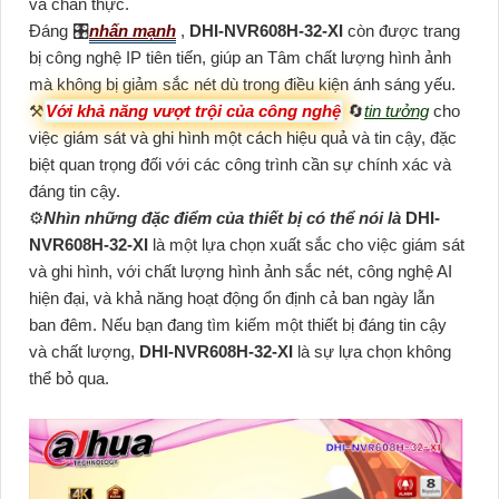
và chân thực.
Đáng 🎛
nhấn mạnh
,
DHI-NVR608H-32-XI
còn được trang
bị công nghệ IP tiên tiến, giúp an Tâm chất lượng hình ảnh
mà không bị giảm sắc nét dù trong điều kiện ánh sáng yếu.
⚒
Với khả năng vượt trội của công nghệ
🔄
tin tưởng
cho
việc giám sát và ghi hình một cách hiệu quả và tin cậy, đặc
biệt quan trọng đối với các công trình cần sự chính xác và
đáng tin cậy.
⚙
Nhìn những đặc điểm của thiết bị có thể nói là
DHI-
NVR608H-32-XI
là một lựa chọn xuất sắc cho việc giám sát
và ghi hình, với chất lượng hình ảnh sắc nét, công nghệ AI
hiện đại, và khả năng hoạt động ổn định cả ban ngày lẫn
ban đêm. Nếu bạn đang tìm kiếm một thiết bị đáng tin cậy
và chất lượng,
DHI-NVR608H-32-XI
là sự lựa chọn không
thể bỏ qua.