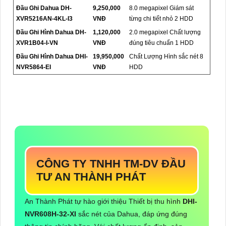
Đầu Ghi Dahua DH-
9,250,000
8.0 megapixel Giám sát
XVR5216AN-4KL-I3
VNĐ
từng chi tiết nhỏ 2 HDD
Đầu Ghi Hình Dahua DH-
1,120,000
2.0 megapixel Chất lượng
XVR1B04-I-VN
VNĐ
đúng tiêu chuẩn 1 HDD
Đầu Ghi Hình Dahua DHI-
19,950,000
Chất Lượng Hình sắc nét 8
NVR5864-EI
VNĐ
HDD
CÔNG TY TNHH TM-DV ĐẦU
TƯ AN THÀNH PHÁT
An Thành Phát tự hào giới thiệu Thiết bị thu hình
DHI-
NVR608H-32-XI
sắc nét của Dahua, đáp ứng đúng