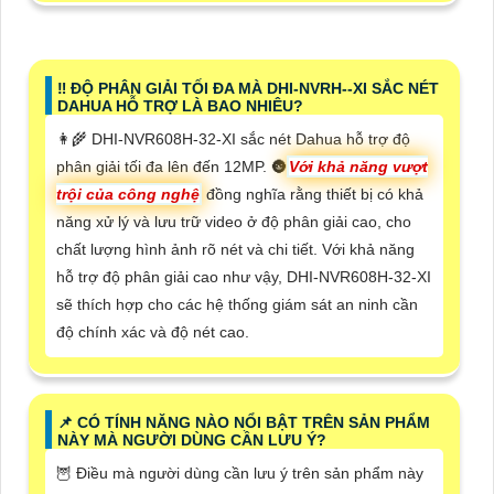
‼️ ĐỘ PHÂN GIẢI TỐI ĐA MÀ DHI-NVRH--XI SẮC NÉT
DAHUA HỖ TRỢ LÀ BAO NHIÊU?
👩‍🌾 DHI-NVR608H-32-XI sắc nét Dahua hỗ trợ độ
phân giải tối đa lên đến 12MP. 🌚
Với khả năng vượt
trội của công nghệ
đồng nghĩa rằng thiết bị có khả
năng xử lý và lưu trữ video ở độ phân giải cao, cho
chất lượng hình ảnh rõ nét và chi tiết. Với khả năng
hỗ trợ độ phân giải cao như vậy, DHI-NVR608H-32-XI
sẽ thích hợp cho các hệ thống giám sát an ninh cần
độ chính xác và độ nét cao.
📌 CÓ TÍNH NĂNG NÀO NỔI BẬT TRÊN SẢN PHẨM
NÀY MÀ NGƯỜI DÙNG CẦN LƯU Ý?
🦉 Điều mà người dùng cần lưu ý trên sản phẩm này