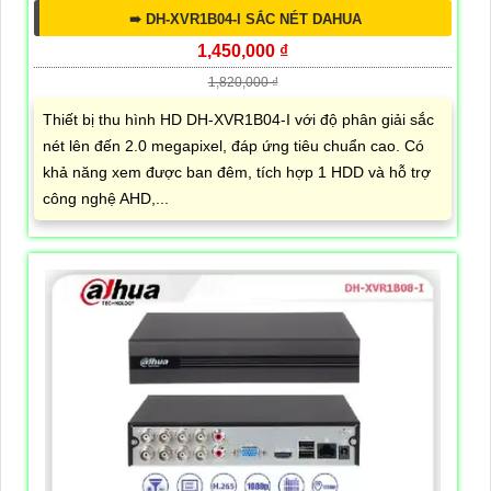
➠ DH-XVR1B04-I SẮC NÉT DAHUA
1,450,000 ₫
1,820,000 ₫
Thiết bị thu hình HD DH-XVR1B04-I với độ phân giải sắc
nét lên đến 2.0 megapixel, đáp ứng tiêu chuẩn cao. Có
khả năng xem được ban đêm, tích hợp 1 HDD và hỗ trợ
công nghệ AHD,...