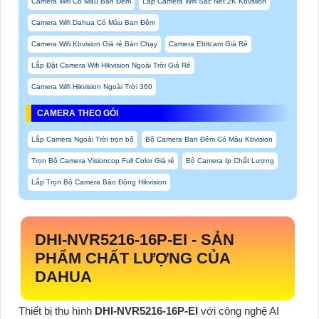
Camera Wifi Có Màu Ban Đêm
Lắp Camera Wifi Sắc Nét 2K Kbvsiion
Camera Wifi Dahua Có Màu Ban Đêm
Camera Wifi Kbvision Giá rẻ Bán Chạy
Camera Ebitcam Giá Rẻ
Lắp Đặt Camera Wifi Hikvision Ngoài Trời Giá Rẻ
Camera Wifi Hikvision Ngoài Trời 360
CAMERA THEO GÓI
Lắp Camera Ngoài Trời trọn bộ
Bộ Camera Ban Đêm Có Màu Kbvision
Trọn Bộ Camera Visioncop Full Color Giá rẻ
Bộ Camera Ip Chất Lượng
Lắp Trọn Bộ Camera Báo Động Hikvision
DHI-NVR5216-16P-EI
-
SẢN
PHẨM CHẤT LƯỢNG CỦA
DAHUA
Thiết bị thu hình
DHI-NVR5216-16P-EI
với công nghệ AI