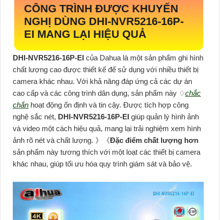
CÔNG TRÌNH ĐƯỢC KHUYẾN
NGHỊ DÙNG
DHI-NVR5216-16P-
EI
MANG LẠI HIỆU QUẢ
DHI-NVR5216-16P-EI
của Dahua là một sản phẩm ghi hình
chất lượng cao được thiết kế để sử dụng với nhiều thiết bị
camera khác nhau. Với khả năng đáp ứng cả các dự án
cao cấp và các công trình dân dụng, sản phẩm này ♢
chắc
chắn
hoạt động ổn định và tin cậy. Được tích hợp công
nghệ sắc nét,
DHI-NVR5216-16P-EI
giúp quản lý hình ảnh
và video một cách hiệu quả, mang lại trải nghiệm xem hình
ảnh rõ nét và chất lượng. 》《
Đặc điểm chất lượng hơn
sản phẩm này tương thích với một loạt các thiết bị camera
khác nhau, giúp tối ưu hóa quy trình giám sát và bảo vệ.