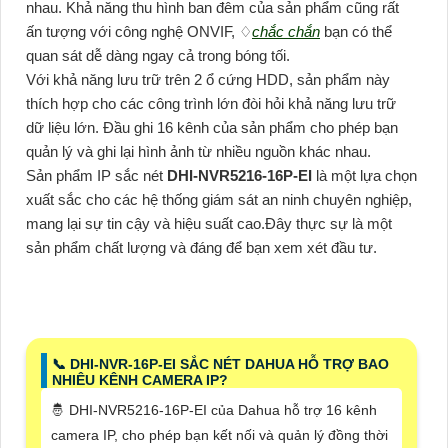
nhau. Khả năng thu hình ban đêm của sản phẩm cũng rất
ấn tượng với công nghệ ONVIF, ♢
chắc chắn
bạn có thể
quan sát dễ dàng ngay cả trong bóng tối.
Với khả năng lưu trữ trên 2 ổ cứng HDD, sản phẩm này
thích hợp cho các công trình lớn đòi hỏi khả năng lưu trữ
dữ liệu lớn. Đầu ghi 16 kênh của sản phẩm cho phép bạn
quản lý và ghi lại hình ảnh từ nhiều nguồn khác nhau.
Sản phẩm IP sắc nét
DHI-NVR5216-16P-EI
là một lựa chọn
xuất sắc cho các hệ thống giám sát an ninh chuyên nghiệp,
mang lại sự tin cậy và hiệu suất cao.Đây thực sự là một
sản phẩm chất lượng và đáng để bạn xem xét đầu tư.
📞 DHI-NVR-16P-EI SẮC NÉT DAHUA HỖ TRỢ BAO
NHIÊU KÊNH CAMERA IP?
🤴 DHI-NVR5216-16P-EI của Dahua hỗ trợ 16 kênh
camera IP, cho phép bạn kết nối và quản lý đồng thời