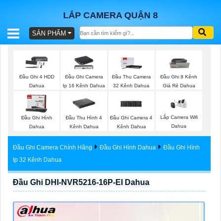
LẮP CAMERA QUẬN 8
SẢN PHẨM
BÁO
GIÁ
TRỌN
Đầu Ghi 4 HDD
Đầu Ghi Camera
Đầu Thu Camera
Đầu Ghi 8 Kênh
GÓI
Dahua
Ip 16 Kênh Dahua
32 Kênh Dahua
Giá Rẻ Dahua
Lắp Camera Wifi
Đầu Ghi Hình
Đầu Thu Hình 4
Đầu Ghi Camera 4
SẢN
Dahua
Dahua
Kênh Dahua
Kênh Dahua
PHẨM
Đầu Ghi Camera Chính Hãng
Đầu Ghi Hình Dahua
Đầu Ghi Hình
Ip 32 Kênh Dahua
Đầu Ghi DHI-NVR5216-16P-EI Dahua
TƯ
VẤN
LẮP