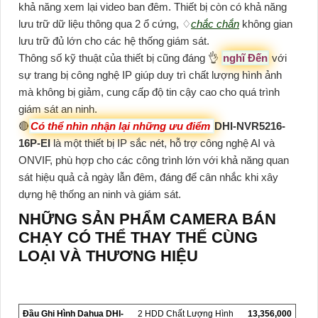
khả năng xem lại video ban đêm. Thiết bị còn có khả năng
lưu trữ dữ liệu thông qua 2 ổ cứng, ♢
chắc chắn
không gian
lưu trữ đủ lớn cho các hệ thống giám sát.
Thông số kỹ thuật của thiết bị cũng đáng 👌
nghĩ Đến
với
sự trang bị công nghệ IP giúp duy trì chất lượng hình ảnh
mà không bị giảm, cung cấp độ tin cậy cao cho quá trình
giám sát an ninh.
🔴
Có thể nhìn nhận lại những ưu điểm
DHI-NVR5216-
16P-EI
là một thiết bị IP sắc nét, hỗ trợ công nghệ AI và
ONVIF, phù hợp cho các công trình lớn với khả năng quan
sát hiệu quả cả ngày lẫn đêm, đáng để cân nhắc khi xây
dựng hệ thống an ninh và giám sát.
NHỮNG SẢN PHẨM CAMERA BÁN
CHẠY CÓ THỂ THAY THẾ CÙNG
LOẠI VÀ THƯƠNG HIỆU
Đầu Ghi Hình Dahua DHI-
2 HDD Chất Lượng Hình
13,356,000