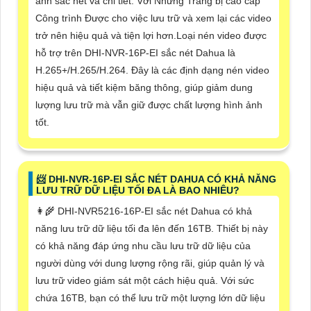
ảnh sắc nét và chi tiết. Với Những Trang bị cao cấp
Công trình Được cho việc lưu trữ và xem lại các video
trở nên hiệu quả và tiện lợi hơn.Loại nén video được
hỗ trợ trên DHI-NVR-16P-EI sắc nét Dahua là
H.265+/H.265/H.264. Đây là các định dạng nén video
hiệu quả và tiết kiệm băng thông, giúp giảm dung
lượng lưu trữ mà vẫn giữ được chất lượng hình ảnh
tốt.
📨 DHI-NVR-16P-EI SẮC NÉT DAHUA CÓ KHẢ NĂNG
LƯU TRỮ DỮ LIỆU TỐI ĐA LÀ BAO NHIÊU?
👩‍🌾 DHI-NVR5216-16P-EI sắc nét Dahua có khả
năng lưu trữ dữ liệu tối đa lên đến 16TB. Thiết bị này
có khả năng đáp ứng nhu cầu lưu trữ dữ liệu của
người dùng với dung lượng rộng rãi, giúp quản lý và
lưu trữ video giám sát một cách hiệu quả. Với sức
chứa 16TB, bạn có thể lưu trữ một lượng lớn dữ liệu