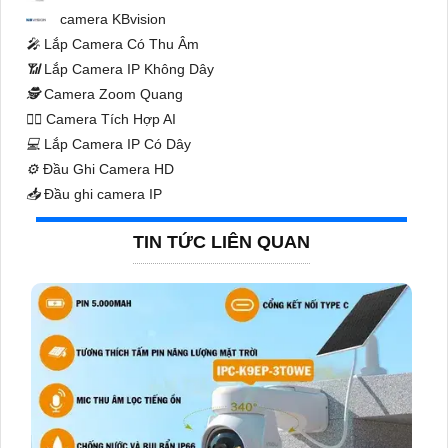
camera KBvision
️🎤️
Lắp Camera Có Thu Âm
📶
Lắp Camera IP Không Dây
🕵️
Camera Zoom Quang
🧛‍♀️
Camera Tích Hợp AI
💻
Lắp Camera IP Có Dây
⚙️
Đầu Ghi Camera HD
📥
Đầu ghi camera IP
TIN TỨC LIÊN QUAN