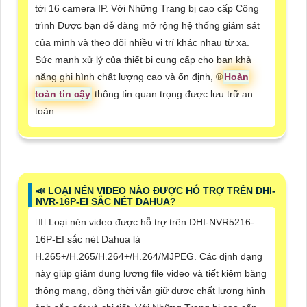
tới 16 camera IP. Với Những Trang bị cao cấp Công
trình Được bạn dễ dàng mở rộng hệ thống giám sát
của mình và theo dõi nhiều vị trí khác nhau từ xa.
Sức mạnh xử lý của thiết bị cung cấp cho bạn khả
năng ghi hình chất lượng cao và ổn định, ®️
Hoàn
toàn tin cậy
thông tin quan trọng được lưu trữ an
toàn.
📣 LOẠI NÉN VIDEO NÀO ĐƯỢC HỖ TRỢ TRÊN DHI-
NVR-16P-EI SẮC NÉT DAHUA?
🙆‍♀️ Loại nén video được hỗ trợ trên DHI-NVR5216-
16P-EI sắc nét Dahua là
H.265+/H.265/H.264+/H.264/MJPEG. Các định dạng
này giúp giảm dung lượng file video và tiết kiệm băng
thông mạng, đồng thời vẫn giữ được chất lượng hình