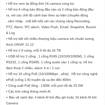
• Hỗ trợ xem lại đồng thời 16 camera cùng lúc
• Hỗ trợ 4 cổng báo động đầu vào và 2 cổng báo động đầu
ra, với các chế độ cảnh báo theo sự kiện (chuyển động
. xâm nhập , mất kết nối) với các chứng năng Recording,
PTZ, Alarm, IPC alarm, Video Push, Email, Snapshot, Buzzer
& Log
• Hỗ trợ kết nối nhiều thương hiệu camera với chuẩn tương
thích ONVIF 21.12
• Hỗ trợ 2 ổ cứng, mỗi ổ tối đa 16 TB
• USB hỗ trợ 2 cổng , 1 cổng RJ45 (10/100/1000M), 1 cổng
RS232, 1 cổng RS485, 1 cổng audio vào 1 cổng ra, hỗ trợ
đàm thoại 2 chiều, alarm 4 in / 2 out
• Hỗ trợ 16 cổng PoE (10/100Mbps , af/at) , Hỗ trợ công nghệ
ePoE (cổng 1-8) truyền tải xa lên đến 800m
• Công suất PoE tổng : 130W, mỗi port tối đa 25.5W
• Các tính năng thông minh AI:
+ Bảo vệ vành đai: 4 kênh AI bởi đầu ghi hoặc 16 kênh AI bởi
Camera