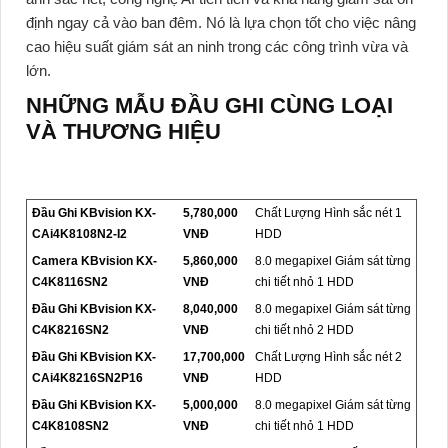
định ngay cả vào ban đêm. Nó là lựa chọn tốt cho việc nâng
cao hiệu suất giám sát an ninh trong các công trình vừa và
lớn.
NHỮNG MẪU ĐẦU GHI CÙNG LOẠI
VÀ THƯƠNG HIỆU
Đầu Ghi KBvision KX-
5,780,000
Chất Lượng Hình sắc nét 1
CAi4K8108N2-I2
VNĐ
HDD
Camera KBvision KX-
5,860,000
8.0 megapixel Giám sát từng
C4K8116SN2
VNĐ
chi tiết nhỏ 1 HDD
Đầu Ghi KBvision KX-
8,040,000
8.0 megapixel Giám sát từng
C4K8216SN2
VNĐ
chi tiết nhỏ 2 HDD
Đầu Ghi KBvision KX-
17,700,000
Chất Lượng Hình sắc nét 2
CAi4K8216SN2P16
VNĐ
HDD
Đầu Ghi KBvision KX-
5,000,000
8.0 megapixel Giám sát từng
C4K8108SN2
VNĐ
chi tiết nhỏ 1 HDD