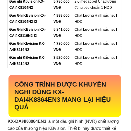
Đầu ghi Kbvision KX-
5,780,000
2.0 megapixel Chất lượng
CAi4K8104N2
VNĐ
đúng tiêu chuẩn 1 HDD
Đầu Ghi KBvision KX-
4,993,000
Chất Lượng Hình sắc nét 1
CAi4K8104N2-I2
VNĐ
HDD
Đầu Ghi KBvision KX-
5,841,000
Chất Lượng Hình sắc nét 1
CAi4K8116N2-I2
VNĐ
HDD
Đầu Ghi Kbvision KX-
4,780,000
Chất Lượng Hình sắc nét 1
A4K8116N2
VNĐ
HDD
Đầu ghi KBvision KX-
3,520,000
Chất Lượng Hình sắc nét 1
A4K8114N2
VNĐ
HDD
CÔNG TRÌNH ĐƯỢC KHUYẾN
NGHỊ DÙNG
KX-
DAI4K8864EN3
MANG LẠI HIỆU
QUẢ
KX-DAi4K8864EN3
là một đầu ghi hình (NVR) chất lượng
cao của thương hiệu KBvision. Thiết bị này được thiết kế