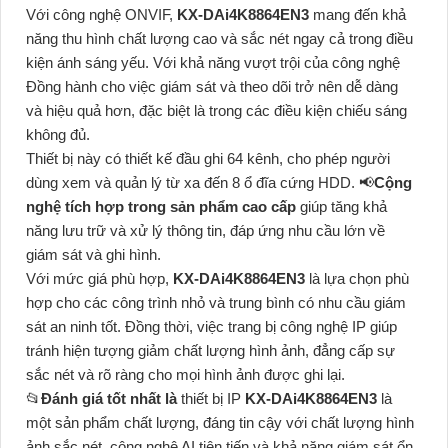
Với công nghệ ONVIF,
KX-DAi4K8864EN3
mang đến khả
năng thu hình chất lượng cao và sắc nét ngay cả trong điều
kiện ánh sáng yếu. Với khả năng vượt trội của công nghệ
Đồng hành cho việc giám sát và theo dõi trở nên dễ dàng
và hiệu quả hơn, đặc biệt là trong các điều kiện chiếu sáng
không đủ.
Thiết bị này có thiết kế đầu ghi 64 kênh, cho phép người
dùng xem và quản lý từ xa đến 8 ổ đĩa cứng HDD. 📢
Cộng
nghệ tích hợp trong sản phẩm cao cấp
giúp tăng khả
năng lưu trữ và xử lý thông tin, đáp ứng nhu cầu lớn về
giám sát và ghi hình.
Với mức giá phù hợp,
KX-DAi4K8864EN3
là lựa chọn phù
hợp cho các công trình nhỏ và trung bình có nhu cầu giám
sát an ninh tốt. Đồng thời, việc trang bị công nghệ IP giúp
tránh hiện tượng giảm chất lượng hình ảnh, đẳng cấp sự
sắc nét và rõ ràng cho mọi hình ảnh được ghi lại.
📂
Đánh giá tốt nhất là
thiết bị IP
KX-DAi4K8864EN3
là
một sản phẩm chất lượng, đáng tin cậy với chất lượng hình
ảnh sắc nét, công nghệ AI tiên tiến và khả năng giám sát ổn