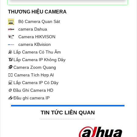
THƯƠNG HIỆU CAMERA
Bộ Camera Quan Sát
camera Dahua
Camera HIKVISON
camera KBvision
️🎤️
Lắp Camera Có Thu Âm
📶
Lắp Camera IP Không Dây
🕵️
Camera Zoom Quang
🧛‍♀️
Camera Tích Hợp AI
💻
Lắp Camera IP Có Dây
⚙️
Đầu Ghi Camera HD
📥
Đầu ghi camera IP
TIN TỨC LIÊN QUAN