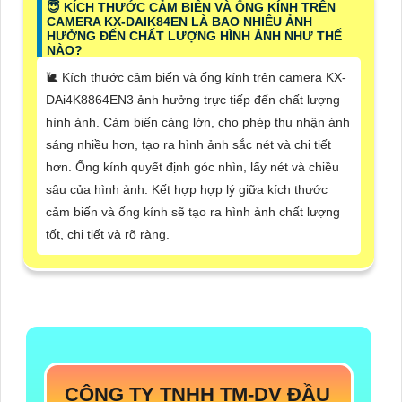
😇 KÍCH THƯỚC CẢM BIẾN VÀ ỐNG KÍNH TRÊN
CAMERA KX-DAIK84EN LÀ BAO NHIÊU ẢNH
HƯỞNG ĐẾN CHẤT LƯỢNG HÌNH ẢNH NHƯ THẾ
NÀO?
🐌 Kích thước cảm biến và ống kính trên camera KX-
DAi4K8864EN3 ảnh hưởng trực tiếp đến chất lượng
hình ảnh. Cảm biến càng lớn, cho phép thu nhận ánh
sáng nhiều hơn, tạo ra hình ảnh sắc nét và chi tiết
hơn. Ống kính quyết định góc nhìn, lấy nét và chiều
sâu của hình ảnh. Kết hợp hợp lý giữa kích thước
cảm biến và ống kính sẽ tạo ra hình ảnh chất lượng
tốt, chi tiết và rõ ràng.
CÔNG TY TNHH TM-DV ĐẦU