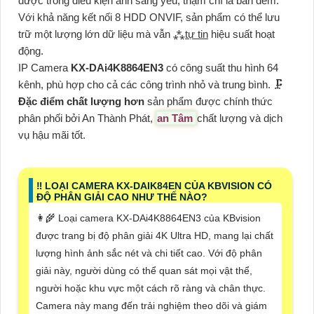
được trong điều kiện ánh sáng yếu, thậm chí là ban đêm.
Với khả năng kết nối 8 HDD ONVIF, sản phẩm có thể lưu
trữ một lượng lớn dữ liệu mà vẫn ⁂
tự tin
hiệu suất hoạt
động.
IP Camera
KX-DAi4K8864EN3
có công suất thu hình 64
kênh, phù hợp cho cả các công trình nhỏ và trung bình. 🗜️
Đặc điểm chất lượng hơn
sản phẩm được chính thức
phân phối bởi An Thành Phát,
an Tâm
chất lượng và dịch
vụ hậu mãi tốt.
‼️ LOẠI CAMERA KX-DAIK84EN CỦA KBVISION CÓ
ĐỘ PHÂN GIẢI CAO NHƯ THẾ NÀO?
👩‍🌾 Loại camera KX-DAi4K8864EN3 của KBvision
được trang bị độ phân giải 4K Ultra HD, mang lại chất
lượng hình ảnh sắc nét và chi tiết cao. Với độ phân
giải này, người dùng có thể quan sát mọi vật thể,
người hoặc khu vực một cách rõ ràng và chân thực.
Camera này mang đến trải nghiệm theo dõi và giám