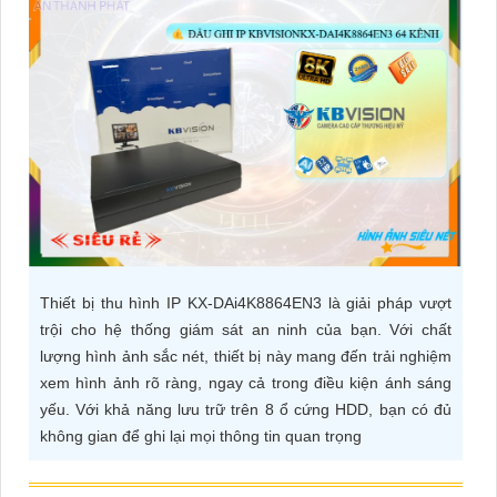
ĐẶT
PHỤ
KIỆN
CAMERA
TƯ
VẤN
Thiết bị thu hình IP KX-DAi4K8864EN3 là giải pháp vượt
DỊCH
trội cho hệ thống giám sát an ninh của bạn. Với chất
VỤ
lượng hình ảnh sắc nét, thiết bị này mang đến trải nghiệm
xem hình ảnh rõ ràng, ngay cả trong điều kiện ánh sáng
yếu. Với khả năng lưu trữ trên 8 ổ cứng HDD, bạn có đủ
không gian để ghi lại mọi thông tin quan trọng