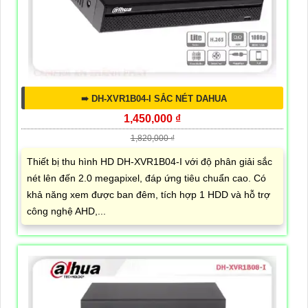
➠ DH-XVR1B04-I SẮC NÉT DAHUA
1,450,000 ₫
1,820,000 ₫
Thiết bị thu hình HD DH-XVR1B04-I với độ phân giải sắc
nét lên đến 2.0 megapixel, đáp ứng tiêu chuẩn cao. Có
khả năng xem được ban đêm, tích hợp 1 HDD và hỗ trợ
công nghệ AHD,...