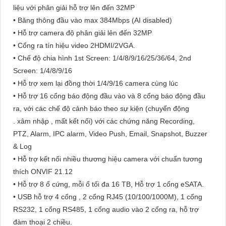
liệu với phân giải hỗ trợ lên đến 32MP
• Băng thông đầu vào max 384Mbps (AI disabled)
• Hỗ trợ camera độ phân giải lên đến 32MP
• Cổng ra tín hiệu video 2HDMI/2VGA.
• Chế độ chia hình 1st Screen: 1/4/8/9/16/25/36/64, 2nd
Screen: 1/4/8/9/16
• Hỗ trợ xem lại đồng thời 1/4/9/16 camera cùng lúc
• Hỗ trợ 16 cổng báo động đầu vào và 8 cổng báo động đầu
ra, với các chế độ cảnh báo theo sự kiện (chuyển động
. xâm nhập , mất kết nối) với các chứng năng Recording,
PTZ, Alarm, IPC alarm, Video Push, Email, Snapshot, Buzzer
& Log
• Hỗ trợ kết nối nhiều thương hiệu camera với chuẩn tương
thích ONVIF 21.12
• Hỗ trợ 8 ổ cứng, mỗi ổ tối đa 16 TB, Hỗ trợ 1 cổng eSATA.
• USB hỗ trợ 4 cổng , 2 cổng RJ45 (10/100/1000M), 1 cổng
RS232, 1 cổng RS485, 1 cổng audio vào 2 cổng ra, hỗ trợ
đàm thoại 2 chiều.