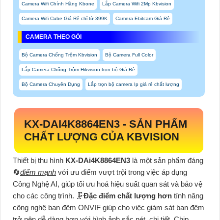
Camera Wifi Chính Hãng Kbone
Lắp Camera Wifi 2Mp Kbvision
Camera Wifi Cube Giá Rẻ chỉ từ 399K
Camera Ebitcam Giá Rẻ
CAMERA THEO GÓI
Bộ Camera Chống Trộm Kbvision
Bộ Camera Full Color
Lắp Camera Chống Trộm Hikvision trọn bộ Giá Rẻ
Bộ Camera Chuyên Dụng
Lắp trọn bộ camera Ip giá rẻ chất lượng
KX-DAI4K8864EN3 -
SẢN PHẨM
CHẤT LƯỢNG CỦA KBVISION
Thiết bị thu hình
KX-DAi4K8864EN3
là một sản phẩm đáng
🔄
điểm mạnh
với ưu điểm vượt trội trong việc áp dụng
Công Nghệ AI, giúp tối ưu hoá hiệu suất quan sát và bảo vệ
cho các công trình. 🗜️
Đặc điểm chất lượng hơn
tính năng
công nghệ ban đêm ONVIF giúp cho việc giám sát ban đêm
trở nên dễ dàng hơn với hình ảnh sắc nét, chi tiết. Chip