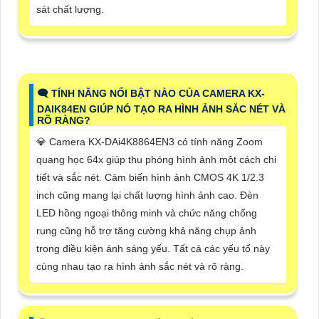
sát chất lượng.
🗨️ TÍNH NĂNG NỔI BẬT NÀO CỦA CAMERA KX-
DAIK84EN GIÚP NÓ TẠO RA HÌNH ẢNH SẮC NÉT VÀ
RÕ RÀNG?
💎 Camera KX-DAi4K8864EN3 có tính năng Zoom
quang học 64x giúp thu phóng hình ảnh một cách chi
tiết và sắc nét. Cảm biến hình ảnh CMOS 4K 1/2.3
inch cũng mang lại chất lượng hình ảnh cao. Đèn
LED hồng ngoại thông minh và chức năng chống
rung cũng hỗ trợ tăng cường khả năng chụp ảnh
trong điều kiện ánh sáng yếu. Tất cả các yếu tố này
cùng nhau tạo ra hình ảnh sắc nét và rõ ràng.