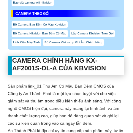
Báo giá camera wifi hikvision
CAMERA THEO GÓI
Bộ Camera Ban Đêm Có Màu Kbvision
Bộ Camera Hikvision Ban Đêm Có Màu
Lắp Camera Kbvision Trọn Gói
Linh Kiện Máy Tính
Bộ Camera Visioncop Ghi Âm Chính hãng
CAMERA CHÍNH HÃNG
KX-
AF2001S-DL-A
CỦA KBVISION
Sản phẩm link_01 Thu Âm Có Màu Ban Ðêm CMOS của
Công ty An Thành Phát là một lựa chọn tuyệt vời cho việc
giám sát và thu âm trong điều kiện thiếu ánh sáng. Với công
nghệ CMOS hiện đại, camera này mang lại hình ảnh và âm
thanh chất lượng cao, giúp bạn dễ dàng quan sát và ghi lại
các sự kiện quan trọng vào cả ngày lẫn đêm.
An Thành Phát là địa chỉ uy tín cung cấp sản phẩm này, tự tin