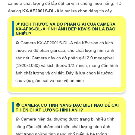
camera chất lượng để lắp đặt tại vị trí chống mưa nắng, HD
Analog
KX-AF2001S-DL-A
là sự lựa chọn đáng tin cậy.
📌 KÍCH THƯỚC VÀ ĐỘ PHÂN GIẢI CỦA CAMERA
KX-AF0S-DL-A HÌNH ẢNH ĐẸP KBVISION LÀ BAO
NHIÊU?
♻️ Camera KX-AF2001S-DL-A của KBvision có kích
thước và độ phân giải cao, cho chất lượng hình ảnh
sắc nét. Camera này có độ phân giải 2.0 megapixel
(1920x1080) và kích thước 1/2.7 inch, mang đến hình
ảnh chất lượng và chi tiết. Đây là lựa chọn lý tưởng
cho việc giám sát và bảo vệ an ninh.
😓 CAMERA CÓ TÍNH NĂNG ĐẶC BIỆT NÀO ĐỂ CẢI
THIỆN CHẤT LƯỢNG HÌNH ẢNH?
👍 Camera hiện đại thường được trang bị nhiều tính
năng đặc biệt nhằm cải thiện chất lượng hình ảnh.
Một trong những tính năng phổ biến là hệ thống