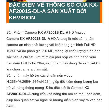
ĐẶC ĐIỂM VỀ THÔNG SỐ CỦA
KX-
AF2001S-DL-A
SẢN XUẤT BỞI
KBVISION
Sản Phẩm: Camera
KX-AF2001S-DL-A
HD Analog
Camera
KX-AF2001S-DL-A
HD Analog là một sản phẩm
camera an ninh chất lượng với khả năng ghi hình Full HD
1080P và độ phân giải 2.0 MP, mang lại chất lượng hình ảnh
sắc nét và chi tiết. Với mức giá phù hợp và tính năng xem
ban đêm Full Color 20m, sản phẩm này đáng để xem xét khi
lựa chọn camera giám sát.
Sản phẩm này hỗ trợ các chuẩn nén video
H.265+/H.265/H.264+/H.264, giúp tiết kiệm dung lượng lưu
trữ và băng thông mạng. Điều đặc biệt là Camera
KX-
AF2001S-DL-A
cung cấp khả năng thu âm có màu ban đêm,
giúp bạn quan sát và nghe rõ những diễn biến xảy ra vào ban
đêm.