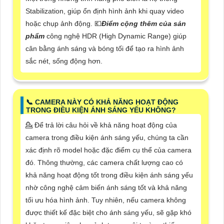
Stabilization, giúp ổn định hình ảnh khi quay video
hoặc chụp ảnh động. 💶
Điểm cộng thêm của sản
phẩm
công nghệ HDR (High Dynamic Range) giúp
cân bằng ánh sáng và bóng tối để tạo ra hình ảnh
sắc nét, sống động hơn.
📞 CAMERA NÀY CÓ KHẢ NĂNG HOẠT ĐỘNG
TRONG ĐIỀU KIỆN ÁNH SÁNG YẾU KHÔNG?
💁 Để trả lời câu hỏi về khả năng hoạt động của
camera trong điều kiện ánh sáng yếu, chúng ta cần
xác định rõ model hoặc đặc điểm cụ thể của camera
đó. Thông thường, các camera chất lượng cao có
khả năng hoạt động tốt trong điều kiện ánh sáng yếu
nhờ công nghệ cảm biến ánh sáng tốt và khả năng
tối ưu hóa hình ảnh. Tuy nhiên, nếu camera không
được thiết kế đặc biệt cho ánh sáng yếu, sẽ gặp khó