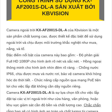
CÔNG TRÌNH SỬ DỤNG
KX-
AF2001S-DL-A
SẢN XUẤT BỞI
KBVISION
Camera ngoài trời
KX-AF2001S-DL-A
của Kbvision là một
sản phẩm chất lượng cao, được thiết kế đặc biệt để sử dụng
ngoài trời và chịu được môi trường khắc nghiệt như mưa,
nắng, và tố.
Đặc điểm nổi bật của camera này bao gồm: - Độ phân giải
Full HD 1080P cho hình ảnh rõ nét và sắc nét. - Hồng ngoại
thông minh cho hình ảnh nhìn đêm rõ ràng. - Chống nước
IP66, chịu được mưa và nước rơi, bảo vệ camera khỏi hỏng
hóc do thời tiết. - Chức năng cấp nguồn qua mạng PoE tiện
lợi cho việc lắp đặt không cần dây nguồn riêng.
Camera
KX-AF2001S-DL-A
là sự lựa chọn tốt cho việc lắp
đặt tại các vị trí ngoài trời như cửa hàng, văn phòng, hoặc
khu vực giám sát cần độ bền và chất lượng cao.
Chắc chắn
rằng
bạn sẽ có hình ảnh an toàn và chất lượng từ camera