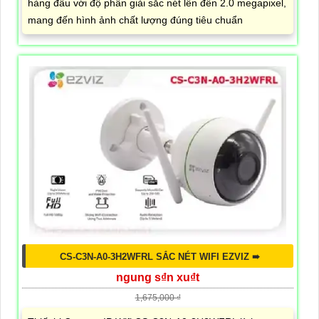
hàng đầu với độ phân giải sắc nét lên đến 2.0 megapixel,
mang đến hình ảnh chất lượng đúng tiêu chuẩn
CS-C3N-A0-3H2WFRL SẮC NÉT WIFI EZVIZ ➠
ngung s₫n xu₫t
1,675,000 ₫