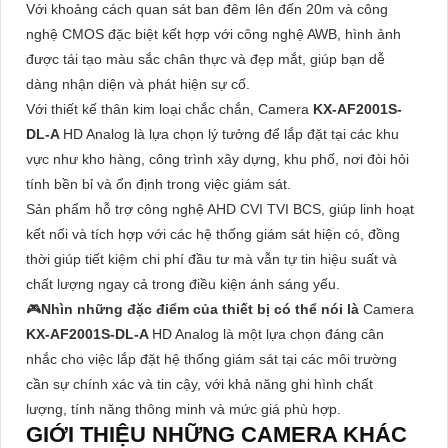
Với khoảng cách quan sát ban đêm lên đến 20m và công
nghệ CMOS đặc biệt kết hợp với công nghệ AWB, hình ảnh
được tái tạo màu sắc chân thực và đẹp mắt, giúp bạn dễ
dàng nhận diện và phát hiện sự cố.
Với thiết kế thân kim loại chắc chắn, Camera
KX-AF2001S-
DL-A
HD Analog là lựa chọn lý tưởng để lắp đặt tại các khu
vực như kho hàng, công trình xây dựng, khu phố, nơi đòi hỏi
tính bền bỉ và ổn định trong việc giám sát.
Sản phẩm hỗ trợ công nghệ AHD CVI TVI BCS, giúp linh hoạt
kết nối và tích hợp với các hệ thống giám sát hiện có, đồng
thời giúp tiết kiệm chi phí đầu tư mà vẫn tự tin hiệu suất và
chất lượng ngay cả trong điều kiện ánh sáng yếu.
🎮
Nhìn những đặc điểm của thiết bị có thể nói là
Camera
KX-AF2001S-DL-A
HD Analog là một lựa chọn đáng cân
nhắc cho việc lắp đặt hệ thống giám sát tại các môi trường
cần sự chính xác và tin cậy, với khả năng ghi hình chất
lượng, tính năng thông minh và mức giá phù hợp.
GIỚI THIỆU NHỮNG CAMERA KHÁC