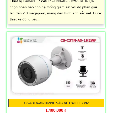
Thiết bị Camera IP Wifi CS-C3N-A0-3H2WFRL là lựa
chọn hoàn hảo cho hệ thống giám sát với độ phân giải
lên đến 2.0 megapixel, mang đến hình ảnh sắc nét. Được
thiết kế đúng tiêu...
CS-C3TN-A0-1H2WF SẮC NÉT WIFI EZVIZ
1,400,000 ₫