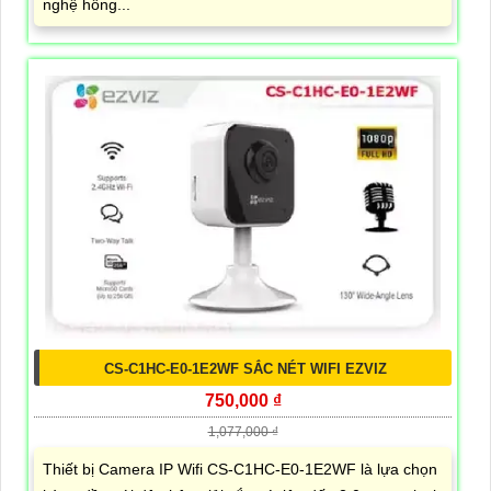
nghệ hồng...
CS-C1HC-E0-1E2WF SẮC NÉT WIFI EZVIZ
750,000 ₫
1,077,000 ₫
Thiết bị Camera IP Wifi CS-C1HC-E0-1E2WF là lựa chọn