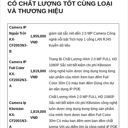
CÓ CHẤT LƯỢNG TỐT CÙNG LOẠI
VÀ THƯƠNG HIỆU
Camera IP
Ngoài Trời
giám sát sắc nét đến 2.0 MP Camera Công
1,959,000
KX-
nghệ nỗi bật Tích hợp 1 cổng LAN RJ45
VNĐ
CF2003N3-
truyền dữ liệu
B
Trang Bị Chất Lượng Hình 2.0 MP FULL HD
Camera IP
1080P Sắc nét tiết kiệm chi phí KBvision
Full Color
1,819,000
công nghệ luôn được ứng dụng trong từng
KX-
VNĐ
sản phẩm của mình Xem ban đêm Full
CF2002N3-
Color 30m Có màu ban đêm Dùng cho dự
A
án dân dụng IP POE
Chất Lượng Hình 2.0 MP FULL HD 1080P
Camera Ip
Sắc nét tiết kiệm chi phí KBvision công nghệ
Kbvision
luôn được ứng dụng trong từng sản phẩm
1,819,000
KX-
của mình Xem được ban đêm Full Color
VNĐ
CF2001N3-
30m Có màu ban đêm xem ban đêm chất
A
lượng Với ưu điểm lớn là công nghệ IP POE