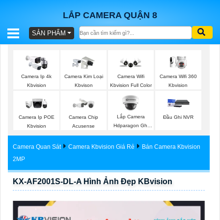
LẮP CAMERA QUẬN 8
SẢN PHẨM
BÁO
GIÁ
TRỌN
Camera Wifi 360
Camera Ip 4k
Camera Kim Loại
Camera Wifi
GÓI
Kbvision
Kbvision
Kbvison
Kbvision Full Color
Lắp Camera
Camera Ip POE
Camera Chip
Đầu Ghi NVR
SẢN
Hdparagon Ghi
Kbvision
Acusense
Âm
PHẨM
Camera Quan Sát
Camera Kbvision Giá Rẻ
Bán Camera Kbvision
2MP
KX-AF2001S-DL-A Hình Ảnh Đẹp KBvision
TƯ
VẤN
LẮP