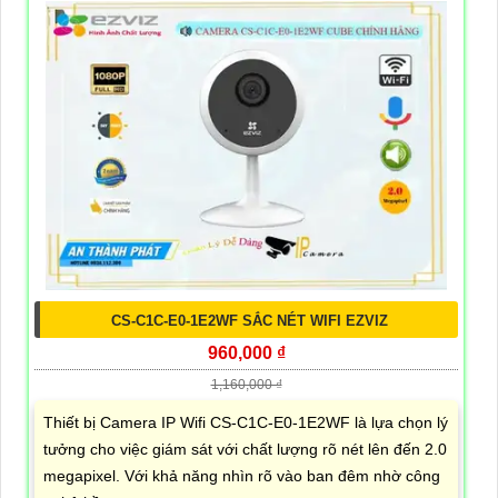
CS-C1C-E0-1E2WF SẮC NÉT WIFI EZVIZ
960,000 ₫
1,160,000 ₫
Thiết bị Camera IP Wifi CS-C1C-E0-1E2WF là lựa chọn lý
tưởng cho việc giám sát với chất lượng rõ nét lên đến 2.0
megapixel. Với khả năng nhìn rõ vào ban đêm nhờ công