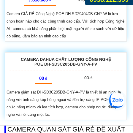
Camera GIÁ RẺ Công Nghệ POE DH-SD29404DB-GNY-W là lựa
chọn hoàn hảo cho các công trình cao cấp. Với tích hợp Công Nghệ
AI, camera có khả năng phân biệt mặt người để so sánh với dữ liệu
có sẵng, đảm bảo an ninh cao cấp
CAMERA DAHUA CHẤT LƯỢNG CÔNG NGHỆ
POE DH-SD3C205DB-GNY-A-PV
00 ₫
00 ₫
Camera giám sát DH-SD3C205DB-GNY-A-PV là thiết bị an ninh đa
năng với ánh sáng kép hồng ngoại và đèn trợ sáng IP POE. Với
chức năng micro và loa tích hợp, camera cho phép người dùng
nghe và nói cùng một lúc
CAMERA QUAN SÁT GIÁ RẺ ĐỀ XUẤT