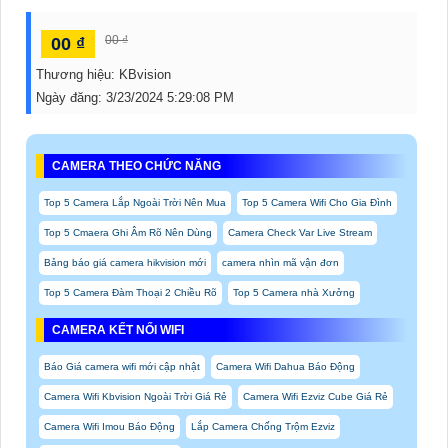
00 ₫
00 ₫
Thương hiệu:
KBvision
Ngày đăng:
3/23/2024 5:29:08 PM
CAMERA THEO CHỨC NĂNG
Top 5 Camera Lắp Ngoài Trời Nên Mua
Top 5 Camera Wifi Cho Gia Đình
Top 5 Cmaera Ghi Âm Rõ Nên Dùng
Camera Check Var Live Stream
Bảng báo giá camera hikvision mới
camera nhìn mã vận đơn
Top 5 Camera Đàm Thoại 2 Chiều Rõ
Top 5 Camera nhà Xưởng
CAMERA KẾT NỐI WIFI
Báo Giá camera wifi mới cập nhật
Camera Wifi Dahua Báo Động
Camera Wifi Kbvision Ngoài Trời Giá Rẻ
Camera Wifi Ezviz Cube Giá Rẻ
Camera Wifi Imou Báo Động
Lắp Camera Chống Trộm Ezviz