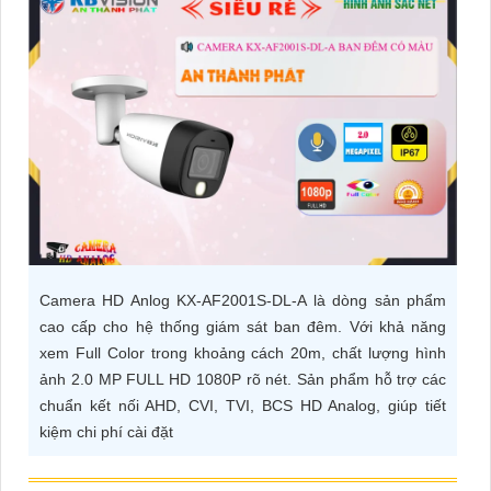
ĐẶT
PHỤ
KIỆN
CAMERA
TƯ
VẤN
Camera HD Anlog KX-AF2001S-DL-A là dòng sản phẩm
DỊCH
cao cấp cho hệ thống giám sát ban đêm. Với khả năng
VỤ
xem Full Color trong khoảng cách 20m, chất lượng hình
ảnh 2.0 MP FULL HD 1080P rõ nét. Sản phẩm hỗ trợ các
chuẩn kết nối AHD, CVI, TVI, BCS HD Analog, giúp tiết
kiệm chi phí cài đặt