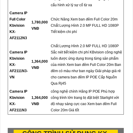
cấu hình xử lý sự cố từ xa
Camera IP
Full Color
Chức Năng Xem ban đêm Full Color 20m
1,780,000
Kbvision
Chất Lượng Hình 2.0 MP FULL HD 1080P
VNĐ
KX-
Tiết kiệm chi phí
AF2112N3
Chất Lượng Hình 2.0 MP FULL HD 1080P
Camera IP
Sắc nét tiết kiệm chi phí KBvision công nghệ
Kbvision
luôn được ứng dụng trong từng sản phẩm
1,364,000
KX-
của mình Xem ban đêm Full Color 20m Ban
VNĐ
AF2111N3-
đêm có màu như ban ngày Giải pháp giá rẻ
VN
cho camera ban đêm IP POE Cấp Nguồn
Qua Rj45
Camera IP
công nghệ chính Hãng IP POE Phù hợp
Kbvision
1,364,000
công trình lớn trang bị đặt biệt Starlight với
KX-
VNĐ
độ nhạy sáng cực cao Xem ban đêm Full
AF2111N3
Color 20m Giá tốt