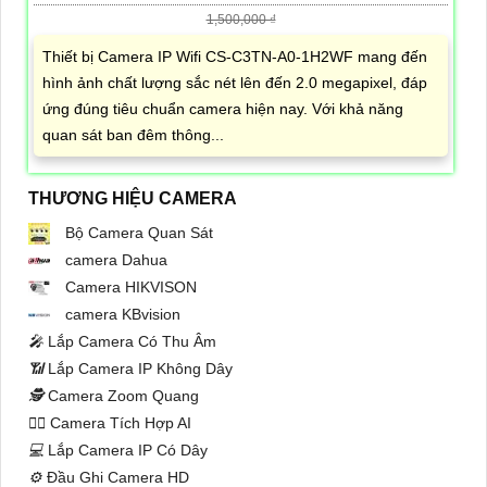
1,500,000 ₫
Thiết bị Camera IP Wifi CS-C3TN-A0-1H2WF mang đến
hình ảnh chất lượng sắc nét lên đến 2.0 megapixel, đáp
ứng đúng tiêu chuẩn camera hiện nay. Với khả năng
quan sát ban đêm thông...
THƯƠNG HIỆU CAMERA
Bộ Camera Quan Sát
camera Dahua
Camera HIKVISON
camera KBvision
️🎤️
Lắp Camera Có Thu Âm
📶
Lắp Camera IP Không Dây
🕵️
Camera Zoom Quang
🧛‍♀️
Camera Tích Hợp AI
💻
Lắp Camera IP Có Dây
⚙️
Đầu Ghi Camera HD