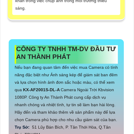
khăn trong việc chụp ảnh trong môi trường thiếu
sáng.
CÔNG TY TNHH TM-DV ĐẦU TƯ
AN THÀNH PHÁT
Nếu bạn đang quan tâm đến việc mua Camera có tính
năng đặc biệt như Ánh sáng kép để giám sát ban đêm
và lựa chọn hình ảnh đơn sắc hoặc màu, có thể xem
qua
KX-AF2001S-DL-A
Camera Ngoài Trời Kbvision
1080P. Công ty An Thành Phát cung cấp dịch vụ
nhanh chóng và nhiệt tình, tự tin sẽ làm bạn hài lòng.
Hãy đến và tham khảo thêm về sản phẩm này để lựa
chọn Camera phù hợp cho nhu cầu giám sát của bạn.
Trụ Sở:
51 Lũy Bán Bích, P. Tân Thới Hòa, Q.Tân