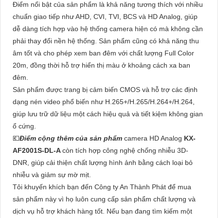
Điểm nổi bật của sản phẩm là khả năng tương thích với nhiều
chuẩn giao tiếp như AHD, CVI, TVI, BCS và HD Analog, giúp
dễ dàng tích hợp vào hệ thống camera hiện có mà không cần
phải thay đổi nền hệ thống. Sản phẩm cũng có khả năng thu
âm tốt và cho phép xem ban đêm với chất lượng Full Color
20m, đồng thời hỗ trợ hiển thị màu ở khoảng cách xa ban
đêm.
Sản phẩm được trang bị cảm biến CMOS và hỗ trợ các định
dạng nén video phổ biến như H.265+/H.265/H.264+/H.264,
giúp lưu trữ dữ liệu một cách hiệu quả và tiết kiệm không gian
ổ cứng.
💶
Điểm cộng thêm của sản phẩm
camera HD Analog
KX-
AF2001S-DL-A
còn tích hợp công nghệ chống nhiễu 3D-
DNR, giúp cải thiện chất lượng hình ảnh bằng cách loại bỏ
nhiễu và giảm sự mờ mịt.
Tôi khuyến khích bạn đến Công ty An Thành Phát để mua
sản phẩm này vì họ luôn cung cấp sản phẩm chất lượng và
dịch vụ hỗ trợ khách hàng tốt. Nếu bạn đang tìm kiếm một