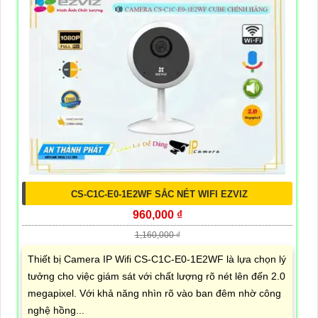
CS-C1C-E0-1E2WF SẮC NÉT WIFI EZVIZ
960,000 ₫
1,160,000 ₫
Thiết bị Camera IP Wifi CS-C1C-E0-1E2WF là lựa chọn lý
tưởng cho việc giám sát với chất lượng rõ nét lên đến 2.0
megapixel. Với khả năng nhìn rõ vào ban đêm nhờ công
nghệ hồng...