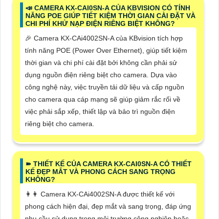
📣 CAMERA KX-CAI0SN-A CỦA KBVISION CÓ TÍNH
NĂNG POE GIÚP TIẾT KIỆM THỜI GIAN CÀI ĐẶT VÀ
CHI PHÍ KHỬ NẠP ĐIỆN RIÊNG BIỆT KHÔNG?
️🎉 Camera KX-CAi4002SN-A của KBvision tích hợp
tính năng POE (Power Over Ethernet), giúp tiết kiệm
thời gian và chi phí cài đặt bởi không cần phải sử
dụng nguồn điện riêng biệt cho camera. Dựa vào
công nghệ này, việc truyền tải dữ liệu và cấp nguồn
cho camera qua cáp mạng sẽ giúp giảm rắc rối về
việc phải sắp xếp, thiết lập và bảo trì nguồn điện
riêng biệt cho camera.
➽ THIẾT KẾ CỦA CAMERA KX-CAI0SN-A CÓ THIẾT
KẾ ĐẸP MẮT VÀ PHONG CÁCH SANG TRỌNG
KHÔNG?
️👩‍👩 Camera KX-CAi4002SN-A được thiết kế với
phong cách hiện đại, đẹp mắt và sang trọng, đáp ứng
nhu cầu sử dụng trong môi trường công nghiệp hoặc