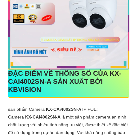
ĐẶC ĐIỂM VỀ THÔNG SỐ CỦA
KX-
CAI4002SN-A
SẢN XUẤT BỞI
KBVISION
sản phẩm Camera
KX-CAi4002SN-A
IP POE:
Camera
KX-CAi4002SN-A
là một sản phẩm camera an ninh
chất lượng với nhiều tính năng ưu việt, được thiết kế đặc biệt
để sử dụng trong dự án dân dụng. Với khả năng chống báo