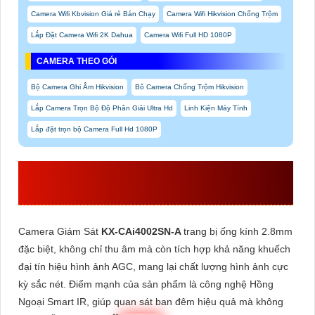
Camera Wifi Kbvision Giá rẻ Bán Chạy
Camera Wifi Hikvision Chống Trộm
Lắp Đặt Camera Wifi 2K Dahua
Camera Wifi Full HD 1080P
CAMERA THEO GÓI
Bộ Camera Ghi Âm Hikvision
Bô Camera Chống Trộm Hikvision
Lắp Camera Trọn Bộ Độ Phân Giải Ultra Hd
Linh Kiện Máy Tính
Lắp đặt trọn bộ Camera Full Hd 1080P
THAM KHẢO THÔNG TIN
KX-
CAI4002SN-A
Camera Giám Sát
KX-CAi4002SN-A
trang bị ống kính 2.8mm
đặc biệt, không chỉ thu âm mà còn tích hợp khả năng khuếch
đại tín hiệu hình ảnh AGC, mang lại chất lượng hình ảnh cực
kỳ sắc nét. Điểm mạnh của sản phẩm là công nghệ Hồng
Ngoại Smart IR, giúp quan sát ban đêm hiệu quả mà không