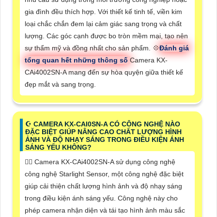
gia đình đều thích hợp. Với thiết kế tinh tế, viền kim
loại chắc chắn đem lại cảm giác sang trọng và chất
lượng. Các góc cạnh được bo tròn mềm mại, tạo nên
sự thẩm mỹ và đồng nhất cho sản phẩm. 💠
Đánh giá
tổng quan hết những thông số
Camera KX-
CAi4002SN-A mang đến sự hòa quyện giữa thiết kế
đẹp mắt và sang trọng.
☪ CAMERA KX-CAI0SN-A CÓ CÔNG NGHỆ NÀO
ĐẶC BIỆT GIÚP NÂNG CAO CHẤT LƯỢNG HÌNH
ẢNH VÀ ĐỘ NHẠY SÁNG TRONG ĐIỀU KIỆN ÁNH
SÁNG YẾU KHÔNG?
❤️‍💋‍ Camera KX-CAi4002SN-A sử dụng công nghệ
công nghệ Starlight Sensor, một công nghệ đặc biệt
giúp cải thiện chất lượng hình ảnh và độ nhạy sáng
trong điều kiện ánh sáng yếu. Công nghệ này cho
phép camera nhận diện và tái tạo hình ảnh màu sắc