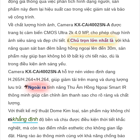
động giả thông qua việc phân tích hình dạng người, sản
phẩm này đem lại hiệu suất cao trong việc giám sát và bảo
vệ công trình.
Về chất lượng hình ảnh, Camera
KX-CAi4002SN-A
được
trang bị cảm biến CMOS Ultra 2k 4.0 MP, cho phép chụp hình
ảnh siêu sáng và đẹp chi tiết. ₤
Chú trọn lớn nhất là
với khả
năng quan sát ban đêm bằng hồng ngoại lên đến 30m, sản
phẩm này giúp bạn không bỏ lỡ bất kỳ chi tiết nào, dù là
trong điều kiện ánh sáng yếu.
Camera
KX-CAi4002SN-A
hỗ trợ nén video định dạng
H.265/H.264+/H.264, giúp giảm tải trên mạng và dung lượng
lưu trữ. 🎥
Ngoài ra
tính năng Thu Âm Hồng Ngoại Smart IR
thông minh giúp cân chỉnh âm thanh sao cho rõ ràng và chất
lượng.
Với thiết kế mỹ thuật Dome Kim loại, sản phẩm này không chỉ
khẳng định
📸
độ bền và chịu được điều kiện thời tiết khắc
nghiệt, mà còn tạo điểm nhấn esthetic cho không gian lắp
đặt. Hàng rào ảo thông minh cùng với khả năng chống báo