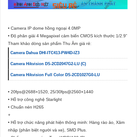
• Camera IP dome hồng ngoại 4.0MP
• Độ phân giải 4 Megapixel cảm biến CMOS kích thước 1/2.9”
Tham khảo dòng sản phẩm Thu Âm giá rẻ:
Camera Dahua DHI-ITC413-PW4D-IZ3
Camera Hikvision DS-2CD2047G2-LU (C)
Camera Hikvision Full Color DS-2CD1027G0-LU
• 20fps@2688×1520, 25/30fps@2560×1440
• Hỗ trợ công nghệ Starlight
• Chuẩn nén H265
+
• Hỗ trợ chức năng phát hiện thông minh: Hàng rào ảo, Xâm
nhập (phân biệt người và xe), SMD Plus.