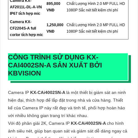
Camera KX-
895,000
Chất Lượng Hình 2.0 MP FULL HD
AF2011L-DL-A-VN
VNĐ
1080P Sắc nét tiết kiệm chi phí
IP67 tích hợp mic
Camera KX-
1,250,000
Chất Lượng Hình 2.0 MP FULL HD
CF2204S-A full
VNĐ
1080P Sắc nét tiết kiệm chi phí
corlor tích hợp mic
CÔNG TRÌNH SỬ DỤNG
KX-
CAI4002SN-A
SẢN XUẤT BỞI
KBVISION
Camera IP
KX-CAi4002SN-A
là một thiết bị giám sát an ninh
hiện đại, thích hợp để lắp đặt trong nhà và cửa hàng. Thiết
kế của Camera IP này rất đẹp và tinh tế, phối hợp hoàn hảo
với nhiều không gian trang trí khác nhau.
Với độ phân giải 2K, Camera IP
KX-CAi4002SN-A
cho hình
ảnh siêu nét, giúp bạn quan sát và giám sát dễ dàng ngay cả