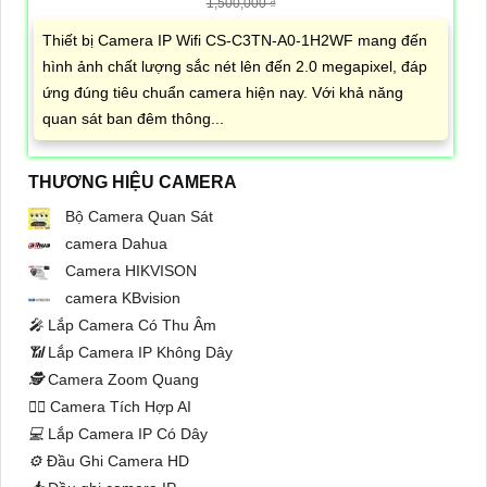
1,500,000 ₫
Thiết bị Camera IP Wifi CS-C3TN-A0-1H2WF mang đến
hình ảnh chất lượng sắc nét lên đến 2.0 megapixel, đáp
ứng đúng tiêu chuẩn camera hiện nay. Với khả năng
quan sát ban đêm thông...
THƯƠNG HIỆU CAMERA
Bộ Camera Quan Sát
camera Dahua
Camera HIKVISON
camera KBvision
️🎤️
Lắp Camera Có Thu Âm
📶
Lắp Camera IP Không Dây
🕵️
Camera Zoom Quang
🧛‍♀️
Camera Tích Hợp AI
💻
Lắp Camera IP Có Dây
⚙️
Đầu Ghi Camera HD