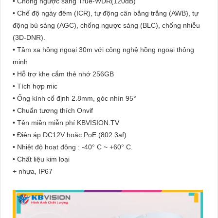
• Chống ngược sáng True-WDR(120dB)
• Chế độ ngày đêm (ICR), tự động cân bằng trắng (AWB), tự
động bù sáng (AGC), chống ngược sáng (BLC), chống nhiễu
(3D-DNR).
• Tầm xa hồng ngoại 30m với công nghệ hồng ngoại thông
minh
• Hỗ trợ khe cắm thẻ nhớ 256GB
• Tích hợp mic
• Ống kính cố định 2.8mm, góc nhìn 95°
• Chuẩn tương thích Onvif
• Tên miền miễn phí KBVISION.TV
• Điện áp DC12V hoặc PoE (802.3af)
• Nhiệt độ hoạt động : -40° C ~ +60° C.
• Chất liệu kim loại
+ nhựa, IP67