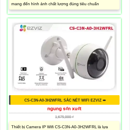
mang đến hình ảnh chất lượng đúng tiêu chuẩn
CS-C3N-A0-3H2WFRL SẮC NÉT WIFI EZVIZ ➠
ngung s₫n xu₫t
1,675,000 ₫
Thiết bị Camera IP Wifi CS-C3N-A0-3H2WFRL là lựa