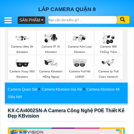
LẮP CAMERA QUẬN 8
SẢN PHẨM
BÁO
GIÁ
TRỌN
Camera Ultra 3k
Camera IP AI
Camera Kim Loại
Camera Wifi
GÓI
Kbvision
Kbvision
Kbvison
Chống Trộm
Kbvision
Camera Xoay 360
Camera Kbvision
Camera Full Hd
Camera Ip Full
SẢN
Kbvision
Hồng Ngoại
1080P
Color Vantech
PHẨM
Camera Quan Sát
Camera Kbvision Giá Rẻ
Camera Kbvision 4K
Siêu Nét
KX-CAi4002SN-A Camera Công Nghệ POE Thiết Kế
TƯ
Đẹp KBvision
VẤN
LẮP