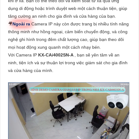
khi ở xa. Bạn có thể theo dõi và kiểm soát từ xa qua ứng
dụng di động hoặc trình duyệt web một cách thuận tiện, giúp
tăng cường an ninh cho gia đình và cửa hàng của bạn.
🎥
Ngoài ra
Camera IP này còn được trang bị nhiều tính năng
thông minh như hồng ngoại, cảm biến chuyển động, và công
nghệ ghi hình trong đêm chất lượng cao, giúp bạn theo dõi
mọi hoạt động xung quanh một cách nhạy bén.
Với Camera IP
KX-CAi4002SN-A
, bạn sẽ yên tâm về an
ninh, tiện ích và sự thuận lợi trong việc giám sát cho gia đình
và cửa hàng của mình.