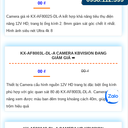
00 ₫
00 ₫
Camera giá rẻ KX-AF8002S-DL-A kết hợp khả năng tiêu thụ điện
năng 12V HD, trang bị ống kính 2. 8mm giám sát góc chết ít nhất.
Hình ảnh siêu nét Ultra 4k 8
KX-AF8003L-DL-A CAMERA KBVISION ĐANG
GIẢM GIÁ ➠
00 ₫
00 ₫
Thiết bị Camera cấu hình nguồn 12V HD trang bị đặc biệt ống kính
phù hợp với góc quan sát 80 độ KX-AF8003L-DL-A. Camera có khả
năng xem được màu ban đêm trong khoảng cách 40m, giúp chống
trộm hiệu quả