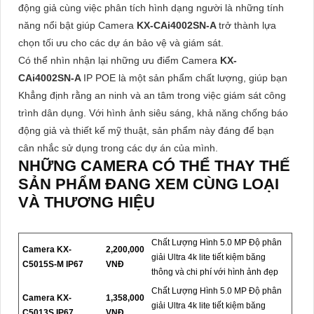
động giả cùng việc phân tích hình dạng người là những tính
năng nổi bật giúp Camera
KX-CAi4002SN-A
trở thành lựa
chọn tối ưu cho các dự án bảo vệ và giám sát.
Có thể nhìn nhận lại những ưu điểm Camera
KX-
CAi4002SN-A
IP POE là một sản phẩm chất lượng, giúp bạn
Khẳng định rằng an ninh và an tâm trong việc giám sát công
trình dân dụng. Với hình ảnh siêu sáng, khả năng chống báo
động giả và thiết kế mỹ thuật, sản phẩm này đáng để bạn
cân nhắc sử dụng trong các dự án của mình.
NHỮNG CAMERA CÓ THỂ THAY THẾ
SẢN PHẨM ĐANG XEM CÙNG LOẠI
VÀ THƯƠNG HIỆU
Chất Lượng Hình 5.0 MP Độ phân
Camera KX-
2,200,000
giải Ultra 4k lite tiết kiệm băng
C5015S-M IP67
VNĐ
thông và chi phí với hình ảnh đẹp
Chất Lượng Hình 5.0 MP Độ phân
Camera KX-
1,358,000
giải Ultra 4k lite tiết kiệm băng
C5013S IP67
VNĐ